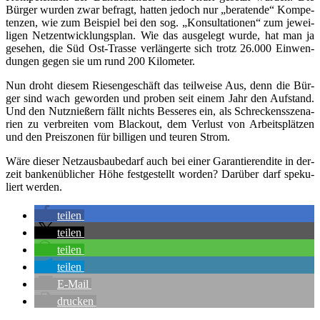
Bür­ger wur­den zwar befragt, hat­ten jedoch nur „bera­ten­de“ Kom­pe­
ten­zen, wie zum Bei­spiel bei den sog. „Kon­sul­ta­tio­nen“ zum jewei­
li­gen Netz­ent­wick­lungs­plan. Wie das aus­ge­legt wur­de, hat man ja
gese­hen, die Süd Ost-Tras­se ver­län­ger­te sich trotz 26.000 Ein­wen­
dun­gen gegen sie um rund 200 Kilometer.
Nun droht die­sem Rie­sen­ge­schäft das teil­wei­se Aus, denn die Bür­
ger sind wach gewor­den und pro­ben seit einem Jahr den Auf­stand.
Und den Nutz­nie­ßern fällt nichts Bes­se­res ein, als Schre­ckens­sze­na­
ri­en zu ver­brei­ten vom Black­out, dem Ver­lust von Arbeits­plät­zen
und den Preis­zo­nen für bil­li­gen und teu­ren Strom.
Wäre die­ser Netz­aus­bau­be­darf auch bei einer Garan­tie­ren­di­te in der­
zeit ban­ken­üb­li­cher Höhe fest­ge­stellt wor­den? Dar­über darf spe­ku­
liert werden.
tei­len
tei­len
tei­len
tei­len
E‑Mail
dru­cken