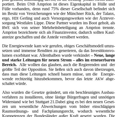
por­tiert. Beim
Ampri­on ist die­ses Eigen­ka­pi­tal in Hül­le und
ÜNB
Fül­le vor­han­den, denn rund 75% die­ser Gesell­schaft befin­det sich
im Besitz von Ver­si­che­run­gen wie der Münch­ner Rück, der Talanx,
ergo,
Ger­ling und auch Ver­sor­gungs­wer­ken wie der Ärz­te­ver­
HDI
sor­gung West­fa­len Lip­pe. Die­se Part­ner wur­den ins Boot geholt, als
sich von sei­ner Mehr­heits­be­tei­li­gung an Ampri­on trenn­te.
RWE
Ampri­on bezeich­ne­te sich als Finanz­in­ves­tor, dadurch soll­ten Kauf­
an­rei­ze geschaf­fen und die Antei­le ver­sil­bert werden.
Die Ener­gie­wen­de kam wie geru­fen, obi­ges Geschäfts­mo­dell umzu­
set­zen und immense Ren­di­ten zu gene­rie­ren, da das Inves­ti­ti­ons­vo­
lu­men exor­bi­tant war. Allent­hal­ben wur­de ver­kün­det
– Neue, lan­ge
und star­ke Lei­tun­gen für neu­en Strom – alles im erneu­er­ba­ren
Bereich.
Alle woll­ten das glau­ben, auch die Regie­ren­den und der
größ­te Teil der Oppo­si­ti­on. Sie lie­ßen sich auch davon über­zeu­gen,
dass man die­se Lei­tun­gen schnell bau­en müs­se, um die Ener­gie­
wen­de recht­zei­tig hin­zu­be­kom­men, bevor das letz­te
abge­
AKW
schal­tet würde.
Also wur­den die Geset­ze geän­dert, um ein beschleu­nig­tes Aus­bau­
ver­fah­ren zu instal­lie­ren, ohne läs­ti­ge Bür­ger­fra­gen und unnö­ti­gen
Wider­stand wie bei Stutt­gart 21.Dabei ging es bei den neu­en Geset­
zen um wesent­li­che Abwei­chun­gen vom bis­her ein­schlä­gi­gen
Raum­ord­nungs- und Fach­pla­nungs­recht, wodurch wesent­li­che
Kom­pe­ten­zen der Bun­des­län­der außer Kraft gesetzt wur­den. Die