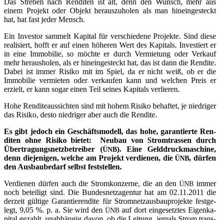
Das Stre­ben nach Ren­di­ten ist alt, denn den Wunsch, mehr aus
einem Pro­jekt oder Objekt her­aus­zu­ho­len als man hin­ein­ge­steckt
hat, hat fast jeder Mensch.
Ein Inves­tor sam­melt Kapi­tal für ver­schie­de­ne Pro­jek­te. Sind die­se
rea­li­siert, hofft er auf einen höhe­ren Wert des Kapi­tals. Inves­tiert er
in eine Immo­bi­lie, so möch­te er durch Ver­mie­tung oder Ver­kauf
mehr her­aus­ho­len, als er hin­ein­ge­steckt hat, das ist dann die Ren­di­te.
Dabei ist immer Risi­ko mit im Spiel, da er nicht weiß, ob er die
Immo­bi­lie ver­mie­ten oder ver­kau­fen kann und wel­chen Preis er
erzielt, er kann sogar einen Teil sei­nes Kapi­tals verlieren.
Hohe Ren­di­te­aus­sich­ten sind mit hohem Risi­ko behaf­tet, je nied­ri­ger
das Risi­ko, des­to nied­ri­ger aber auch die Rendite.
Es gibt jedoch ein Geschäfts­mo­dell, das hohe, garan­tier­te Ren­
di­ten ohne Risi­ko bie­tet:
Neu­bau von Strom­tras­sen durch
Über­tra­gungs­netz­be­trei­ber (
). Eine Geld­druck­ma­schi­ne,
ÜNB
denn die­je­ni­gen, wel­che am Pro­jekt ver­die­nen, die
, dür­fen
ÜNB
den Aus­bau­be­darf selbst feststellen.
Ver­die­nen dür­fen auch die Strom­kon­zer­ne, die an den
immer
ÜNB
noch betei­ligt sind. Die Bun­des­netz­agen­tur hat am 02.11.2011 die
der­zeit gül­ti­ge Garan­tie­ren­di­te für Strom­netz­aus­bau­pro­jek­te fest­ge­
legt, 9,05 %. p. a. Sie wird den
auf dort ein­ge­setz­tes Eigen­ka­
ÜNB
pi­tal gezahlt, unab­hän­gig davon, ob die Lei­tung jemals Strom trans­