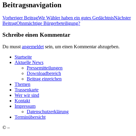
Beitragsnavigation
Vorheriger Beitrag
Wir Wäh­ler haben ein gutes Gedächtnis
Nächster
Beitrag
Ohn­mäch­ti­ge Bürgerbeteiligung?
Schreibe einen Kommentar
Du musst
angemeldet
sein, um einen Kommentar abzugeben.
Start­sei­te
Aktu­el­le News
Pres­se­mit­tei­lun­gen
Down­load­be­reich
Bei­trag einreichen
The­men
Tras­sen­kar­te
Wer wir sind
Kon­takt
Impres­sum
Daten­schutz­er­klä­rung
Ter­min­über­sicht
©
–