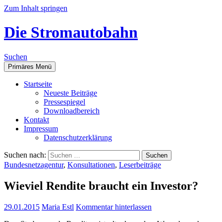
Zum Inhalt springen
Die Stromautobahn
Suchen
Primäres Menü
Start­sei­te
Neu­es­te Beiträge
Pres­se­spie­gel
Down­load­be­reich
Kon­takt
Impres­sum
Daten­schutz­er­klä­rung
Suchen nach:
Bundesnetzagentur
,
Konsultationen
,
Leserbeiträge
Wie­viel Ren­di­te braucht ein Investor?
29.01.2015
Maria Estl
Kommentar hinterlassen