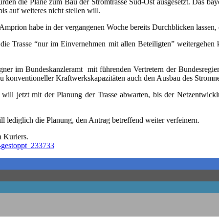
die Plä­ne zum Bau der Strom­tras­se Süd-Ost aus­ge­setzt. Das baye­ri­sch
auf wei­te­res nicht stel­len will.
, Ampri­on habe in der ver­gan­ge­nen Woche bereits Durch­bli­cken las­sen,
e Tras­se “nur im Ein­ver­neh­men mit allen Betei­lig­ten” wei­ter­ge­hen 
igner im Bun­des­kanz­ler­amt mit füh­ren­den Ver­tre­tern der Bun­des­re­gi
 kon­ven­tio­nel­ler Kraft­werks­ka­pa­zi­tä­ten auch den Aus­bau des Strom­ne
ill jetzt mit der Pla­nung der Tras­se abwar­ten, bis der Netz­ent­wick­lung
ll ledig­lich die Pla­nung, den Antrag betref­fend wei­ter verfeinern.
en Kuriers.
-
gestoppt_233733