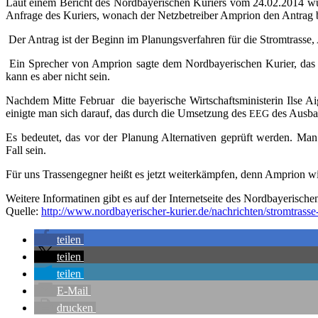
Laut einem Bericht des Nord­baye­ri­schen Kuriers vom 24.02.2014 wur­den 
Anfra­ge des Kuriers, wonach der Netz­be­trei­ber Ampri­on den Antrag bis 
Der Antrag ist der Beginn im Pla­nungs­ver­fah­ren für die Strom­tras­se
Ein Spre­cher von Ampri­on sag­te dem Nord­baye­ri­schen Kurier, das di
kann es aber nicht sein.
Nach­dem Mit­te Febru­ar die baye­ri­sche Wirt­schafts­mi­nis­te­rin Ilse A
einig­te man sich dar­auf, das durch die Umset­zung des
des Aus­bau
EEG
Es bedeu­tet, das vor der Pla­nung Alter­na­ti­ven geprüft wer­den. Man w
Fall sein.
Für uns Tras­sen­geg­ner heißt es jetzt wei­ter­kämp­fen, denn Ampri­on wi
Wei­te­re Infor­ma­ti­nen gibt es auf der Inter­net­sei­te des Nord­baye­ri­sch
Quel­le:
http://www.
nordbayerischer-kurier.de/
nach­rich­ten/strom­tras­se
tei­len
tei­len
tei­len
E‑Mail
dru­cken