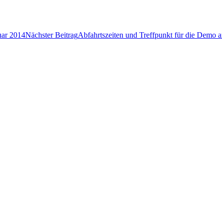
ruar 2014
Nächster Beitrag
Abfahrts­zei­ten und Treff­punkt für die Demo 