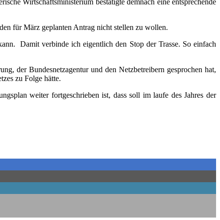
e Wirt­schafts­mi­nis­te­ri­um bestä­tig­te dem­nach eine ent­spre­chen­de
 den für März geplan­ten Antrag nicht stel­len zu wollen.
kann. Damit ver­bin­de ich eigent­lich den Stop der Tras­se. So ein­fach
e­rung, der Bun­des­netz­agen­tur und den Netz­be­trei­bern gespro­chen hat,
t­zes zu Fol­ge hätte.
s­plan wei­ter fort­ge­schrie­ben ist, dass soll im lau­fe des Jah­res der