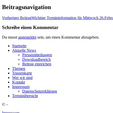
Beitragsnavigation
Vorheriger Beitrag
Wich­ti­ge Ter­min­in­for­ma­ti­on für Mitt­woch 26.Feb
Schreibe einen Kommentar
Du musst
angemeldet
sein, um einen Kommentar abzugeben.
Start­sei­te
Aktu­el­le News
Pres­se­mit­tei­lun­gen
Down­load­be­reich
Bei­trag einreichen
The­men
Tras­sen­kar­te
Wer wir sind
Kon­takt
Impres­sum
Daten­schutz­er­klä­rung
Ter­min­über­sicht
©
–
Impressum