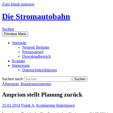
Zum Inhalt springen
Die Stromautobahn
Suchen
Primäres Menü
Start­sei­te
Neu­es­te Beiträge
Pres­se­spie­gel
Down­load­be­reich
Kon­takt
Impres­sum
Daten­schutz­er­klä­rung
Suchen nach:
Allgemein
,
Bundesnetzagentur
Ampri­on stellt Pla­nung zurück
25.02.2014
Frank A.
Kommentar hinterlassen