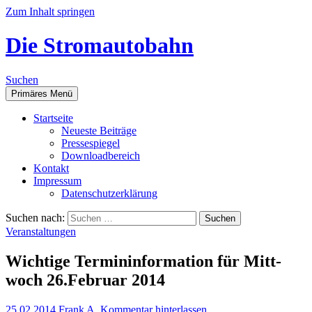
Zum Inhalt springen
Die Stromautobahn
Suchen
Primäres Menü
Start­sei­te
Neu­es­te Beiträge
Pres­se­spie­gel
Down­load­be­reich
Kon­takt
Impres­sum
Daten­schutz­er­klä­rung
Suchen nach:
Veranstaltungen
Wich­ti­ge Ter­min­in­for­ma­ti­on für Mitt­
woch 26.Februar 2014
25.02.2014
Frank A.
Kommentar hinterlassen