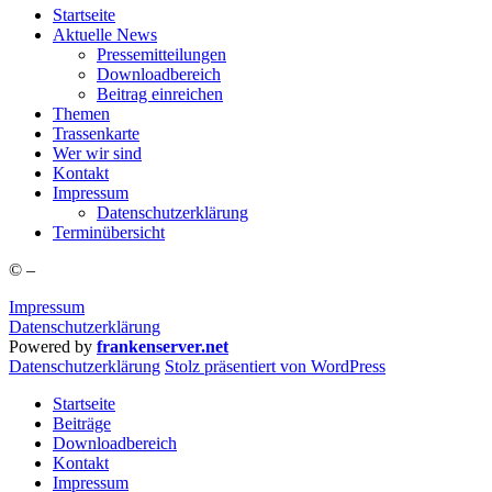
Start­sei­te
Aktu­el­le News
Pres­se­mit­tei­lun­gen
Down­load­be­reich
Bei­trag einreichen
The­men
Tras­sen­kar­te
Wer wir sind
Kon­takt
Impres­sum
Daten­schutz­er­klä­rung
Ter­min­über­sicht
©
–
Impressum
Datenschutzerklärung
Powered by
frankenserver.net
Daten­schutz­er­klä­rung
Stolz präsentiert von WordPress
Startseite
Beiträge
Downloadbereich
Kontakt
Impressum