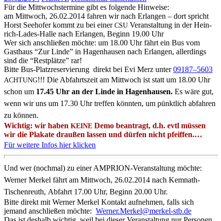
Für die Mitt­wochs­ter­mi­ne gibt es fol­gen­de Hinweise:
am Mitt­woch, 26.02.2014 fah­ren wir nach Erlan­gen – dort spricht
Horst See­ho­fer kommt zu bei einer
Ver­an­stal­tung in der Hein­
CSU
rich-Lades-Hal­le nach Erlan­gen, Beginn 19.00 Uhr
Wer sich anschlie­ßen möch­te: um 18.00 Uhr fährt ein Bus vom
Gast­haus “Zur Lin­de” in Hagen­hau­sen nach Erlan­gen, aller­dings
sind die “Rest­plät­ze” rar!
Bit­te Bus-Platz­re­ser­vie­rung direkt bei Evi Merz unter
09187–5603
!!! Die Abfahrts­zeit am Mitt­woch ist statt um 18.00 Uhr
ACHTUNG
schon um
17.45 Uhr an der Lin­de in Hagen­hau­sen.
Es wäre gut,
wenn wir uns um 17.30 Uhr tref­fen könn­ten, um pünkt­lich abfah­ren
zu können.
Wich­tig: wir haben
Demo bean­tragt, d.h. evtl müs­sen
KEINE
wir die Pla­ka­te drau­ßen las­sen und dür­fen nicht pfeiffen.…
Für wei­te­re Infos hier klicken
Und wer (noch­mal) zu einer AMPRI­ON-Ver­an­stal­tung möch­te:
Wer­ner Mer­kel fährt am Mitt­woch, 26.02.2014 nach Kem­nath-
Tischenreuth,
Abfahrt 17.00 Uhr, Beginn 20.00 Uhr.
Bit­te direkt mit Wer­ner Mer­kel Kon­takt auf­neh­men, falls sich
jemand anschlie­ßen möch­te:
Werner.Merkel@merkel-stb.de
Das ist des­halb wich­tig, weil bei die­ser Ver­an­stal­tung nur Per­so­nen