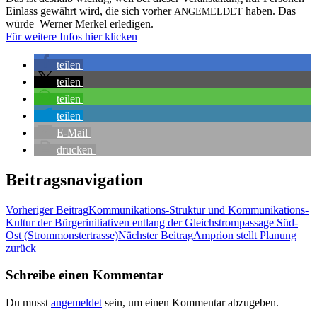
Ein­lass gewährt wird, die sich vor­her
haben. Das
ANGEMELDET
wür­de Wer­ner Mer­kel erledigen.
Für wei­te­re Infos hier klicken
tei­len
tei­len
tei­len
tei­len
E‑Mail
dru­cken
Beitragsnavigation
Vorheriger Beitrag
Kom­mu­ni­ka­ti­ons-Struk­tur und Kom­mu­ni­ka­ti­ons-
Kul­tur der Bür­ger­initia­ti­ven ent­lang der Gleich­strom­pas­sa­ge Süd-
Ost (Strom­mons­ter­tras­se)
Nächster Beitrag
Ampri­on stellt Pla­nung
zurück
Schreibe einen Kommentar
Du musst
angemeldet
sein, um einen Kommentar abzugeben.