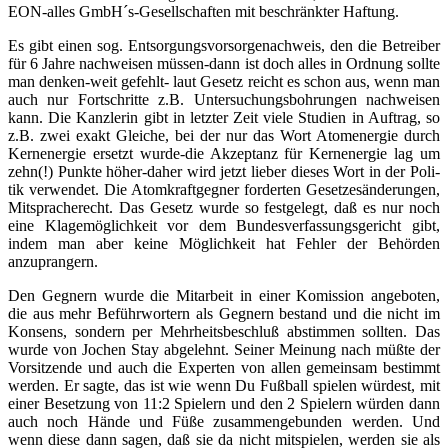
EON-alles GmbH´s‑Gesellschaften mit beschränk­ter Haftung.
Es gibt einen sog. Ent­sor­gungs­vor­sor­ge­nach­weis, den die Betrei­ber
für 6 Jah­re nach­wei­sen müs­sen-dann ist doch alles in Ord­nung soll­te
man den­ken-weit gefehlt- laut Gesetz reicht es schon aus, wenn man
auch nur Fort­schrit­te z.B. Unter­su­chungs­boh­run­gen nach­wei­sen
kann. Die Kanz­le­rin gibt in letz­ter Zeit vie­le Stu­di­en in Auf­trag, so
z.B. zwei exakt Glei­che, bei der nur das Wort Atom­ener­gie durch
Kern­ener­gie ersetzt wur­de-die Akzep­tanz für Kern­ener­gie lag um
zehn(!) Punk­te höher-daher wird jetzt lie­ber die­ses Wort in der Poli­
tik ver­wen­det. Die Atom­kraft­geg­ner for­der­ten Geset­zes­än­de­run­gen,
Mit­spra­che­recht. Das Gesetz wur­de so fest­ge­legt, daß es nur noch
eine Kla­ge­mög­lich­keit vor dem Bun­des­ver­fas­sungs­ge­richt gibt,
indem man aber kei­ne Mög­lich­keit hat Feh­ler der Behör­den
anzuprangern.
Den Geg­nern wur­de die Mit­ar­beit in einer Komis­si­on ange­bo­ten,
die aus mehr Beführ­wor­tern als Geg­nern bestand und die nicht im
Kon­sens, son­dern per Mehr­heits­be­schluß abstim­men soll­ten. Das
wur­de von Jochen Stay abge­lehnt. Sei­ner Mei­nung nach müß­te der
Vor­sit­zen­de und auch die Exper­ten von allen gemein­sam bestimmt
wer­den. Er sag­te, das ist wie wenn Du Fuß­ball spie­len wür­dest, mit
einer Beset­zung von 11:2 Spie­lern und den 2 Spie­lern wür­den dann
auch noch Hän­de und Füße zusam­men­ge­bun­den wer­den. Und
wenn die­se dann sagen, daß sie da nicht mit­spie­len, wer­den sie als