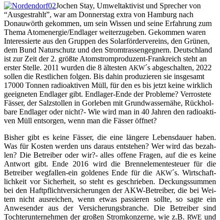
Jochen Stay, Umwelt­ak­ti­vist und Spre­cher von
“Aus­ge­strahlt”, war am Don­ners­tag extra von Ham­burg nach
Donau­wörth gekom­men, um sein Wis­sen und sei­ne Erfah­rung zum
The­ma Atomenergie/Endlager wei­ter­zu­ge­ben. Gekom­men waren
Inter­es­sier­te aus den Grup­pen des Solar­för­der­ver­eins, den Grü­nen,
dem Bund Natur­schutz und den Strom­tras­sen­geg­nern. Deutsch­land
ist zur Zeit der 2. größ­te Atom­strom­pro­du­zent-Frank­reich steht an
ers­ter Stel­le. 2011 wur­den die 8 ältes­ten
´s abge­schal­ten, 2022
AKW
sol­len die Rest­li­chen fol­gen. Bis dahin pro­du­zie­ren sie ins­ge­samt
17000 Ton­nen radio­ak­ti­ven Müll, für den es bis jetzt kei­ne wirk­lich
geeig­ne­ten End­la­ger gibt. End­la­ger-Ende der Pro­ble­me? Ver­ros­te­te
Fäs­ser, der Salz­stol­len in Gor­le­ben mit Grund­was­ser­nä­he, Rück­hol­
ba­re End­la­ger oder nicht?- Wie wird man in 40 Jah­ren den radio­ak­ti­
ven Müll ent­sor­gen, wenn man die Fäs­ser öffnet?
Bis­her gibt es kei­ne Fäs­ser, die eine län­ge­re Lebens­dau­er haben.
Was für Kos­ten wer­den uns dar­aus ent­ste­hen? Wer wird das bezah­
len? Die Betrei­ber oder wir?- alles offe­ne Fra­gen, auf die es kei­ne
Ant­wort gibt. Ende 2016 wird die Brenn­ele­men­te­steu­er für die
Betrei­ber weg­fal­len-ein gol­de­nes Ende für die
´s. Wirt­schaft­
AKW
lich­keit vor Sicher­heit, so steht es geschrie­ben. Deckungs­sum­men
bei den Haft­pflicht­ver­si­che­run­gen der AKW-Betrei­ber, die bei Wei­
tem nicht aus­rei­chen, wenn etwas pas­sie­ren soll­te, so sag­te ein
Anwe­sen­der aus der Ver­si­che­rungs­bran­che. Die Betrei­ber sind
Toch­ter­un­ter­neh­men der gro­ßen Strom­kon­zer­ne, wie z.B.
und
RWE