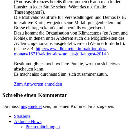
(Andreas-)Kreuzes bereits über­nom­men (Kann man in der
Lau­sitz in jeder Stra­ße sehen; Wäre das nix für die
Trassengegner?).
Die Moti­va­ti­ons­auf­ru­fe für Ver­an­stal­tun­gen und Demos (z.B.
inter­ak­ti­ve Kar­te, wo jeder sei­ne Mit­fahr­ge­le­gen­hei­ten und
Bus­se ein­tra­gen kann) sind eben­falls wegweisend.
Dazu kommt die Orga­ni­sa­ti­on von Kli­ma­camps (zu Atom und
Koh­le), in denen unter Ande­rem auch die Mög­lich­kei­ten des
zivi­len Unge­hor­sams aus­ge­lo­tet wer­den (Wenn erforderlich).
( sie­he z.B.
http://www.klimaretter.info/aktion-des-
monats/16719-aktion-des-monats-juli-august-2014
)
Bestimmt gibt es noch wei­te­re Punk­te, wo man sich etwas
abschau­en kann.
Es macht also durch­aus Sinn, sich zusammenzutun.
Zum Antworten anmelden
Schreibe einen Kommentar
Du musst
angemeldet
sein, um einen Kommentar abzugeben.
Start­sei­te
Aktu­el­le News
Pres­se­mit­tei­lun­gen