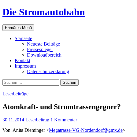
Zum
Die Stromautobahn
Inhalt
springen
Suchen
Primäres Menü
Start­sei­te
Neu­es­te Beiträge
Pres­se­spie­gel
Down­load­be­reich
Kon­takt
Impres­sum
Daten­schutz­er­klä­rung
Suchen
nach:
Leserbeiträge
Atom­kraft- und Stromtrassengegner?
30.11.2014
Leserbeitrag
1 Kommentar
Von: Ani­ta Die­min­ger <
Megatrasse-VG-Nordendorf@gmx.
de
>