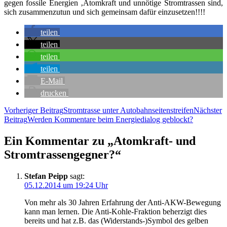
gegen fos­si­le Ener­gien ‚Atom­kraft und unnö­ti­ge Strom­tras­sen sind,
sich zusam­men­zu­tun und sich gemein­sam dafür einzusetzen!!!!
tei­len
tei­len
tei­len
tei­len
E‑Mail
dru­cken
Beitragsnavigation
Vorheriger Beitrag
Strom­tras­se unter Autobahnseitenstreifen
Nächster
Beitrag
Wer­den Kom­men­ta­re beim Ener­gie­dia­log geblockt?
Ein Kommentar zu „Atom­kraft- und
Stromtrassengegner?“
Stefan Peipp
sagt:
05.12.2014 um 19:24 Uhr
Von mehr als 30 Jah­ren Erfah­rung der Anti-AKW-Bewe­gung
kann man ler­nen. Die Anti-Koh­le-Frak­ti­on beher­zigt dies
bereits und hat z.B. das (Widerstands-)Symbol des gel­ben