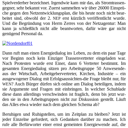
Spiel­ver­der­ber bezeich­net. Irgend­wie kam mir das, als Strom­tras­sen­
geg­ner, sehr bekannt vor. Zuerst sam­mel­ten wir über 26000 Ein­sprü­
che gegen den Netz­ent­wick­lungs­plan, die bis heu­te noch nicht bear­
bei­tet sind, obwohl der 2.
erst kürz­lich ver­öf­fent­licht wur­de.
NEP
Und die Begrün­dung von Herrn Zer­res von der Netz­agen­tur: Man
kann ja schließ­lich nicht alle beant­wor­ten, dafür wäre gar nicht
genü­gend Per­so­nal da.
Dann ruft man einen Ener­gie­dia­log ins Leben, zu dem ein paar Tage
vor Beginn noch kein Ein­zi­ger Tras­sen­ver­tre­ter ein­ge­la­den war.
Nach Pro­tes­ten wur­de erst Einer, dann 6 Ver­tre­ter bestimmt. Im
gesam­ten Ener­gie­dia­log sit­zen pro Arbeits­grup­pe 50 Anwe­sen­de-
aus der Wirt­schaft, Arbeit­ge­ber­ver­tre­ter, Kir­chen, Indus­trie – ein
aus­ge­wo­ge­ner Dia­log mit Erfolgs­aus­sich­ten-die Fra­ge bleibt nur, für
? Auch Bür­ger dür­fen sich online am Dia­log betei­li­gen, indem
WEN
sie Argu­men­te und Fra­gen mit ein­brin­gen. In wel­cher Schub­la­de
die­se dann aller­dings ver­schwin­den ist frag­lich, denn bis jetzt wur­
den sie in den Arbeits­grup­pen nicht zur Dis­kus­si­on gestellt. Läuft
das Alles etwa wie­der nach dem glei­chen Sche­ma ab?
Beru­hi­gen und Ruhig­stel­len, um im Zeit­plan zu blei­ben? Jetzt ist
jeder Ein­zel­ne gefor­dert, sich Gedan­ken dar­über zu machen. Ich
rufe alle Befür­wor­ter einer ernst gemein­ten Ener­gie­wen­de auf, die