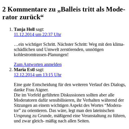
2 Kommentare zu „Ball­eis tritt als Mode­
ra­tor zurück“
Tanja Holl
sagt:
11.12.2014 um 22:37 Uhr
…ein wich­ti­ger Schritt. Nächs­ter Schritt: Weg mit den kli­ma­
schäd­li­chen und Umwelt zer­stö­ren­den, unnö­ti­gen
kohlestromtrassen-Planungen!
Zum Antworten anmelden
Maria Estl
sagt:
12.12.2014 um 13:15 Uhr
Eine gute Ent­schei­dung für den wei­te­ren Ver­lauf des Dia­logs,
dan­ke Frau Aigner.
Die im Vor­feld geführ­ten Dis­kus­sio­nen soll­ten aber alle
Mode­ra­to­ren dafür sen­si­bi­li­sie­ren, ihr Ver­hal­ten wäh­rend der
Sit­zun­gen an einem wich­ti­gen Aspekt des Wor­tes “Mode­ra­
tor” zu ori­en­tie­ren. Das wäre, legt man den latei­ni­schen
Ursprung zu Grun­de, mäßi­gend eine Ver­an­stal­tung zu füh­ren,
und zwar gleich- mäßig nach allen Seiten.