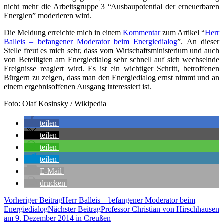
nicht mehr die Arbeits­grup­pe 3 “Aus­bau­po­ten­ti­al der erneu­er­ba­ren
Ener­gien” mode­rie­ren wird.
Die Mel­dung erreich­te mich in einem
Kom­men­tar
zum Arti­kel “
Herr
Ball­eis – befan­ge­ner Mode­ra­tor beim Ener­gie­dia­log
”. An die­ser
Stel­le freut es mich sehr, dass vom Wirt­schafts­mi­nis­te­ri­um und auch
von Betei­lig­ten am Ener­gie­dia­log sehr schnell auf sich wech­seln­de
Ereig­nis­se reagiert wird. Es ist ein wich­ti­ger Schritt, betrof­fe­nen
Bür­gern zu zei­gen, dass man den Ener­gie­dia­log ernst nimmt und an
einem ergeb­nis­of­fe­nen Aus­gang inter­es­siert ist.
Foto: Olaf Kos­in­sky / Wikipedia
tei­len
tei­len
tei­len
tei­len
E‑Mail
dru­cken
Beitragsnavigation
Vorheriger Beitrag
Herr Ball­eis – befan­ge­ner Mode­ra­tor beim
Energiedialog
Nächster Beitrag
Pro­fes­sor Chris­ti­an von Hirsch­hau­sen
am 9. Dezem­ber 2014 in Creußen