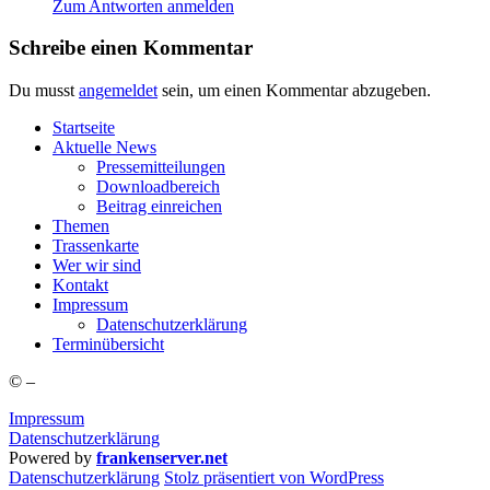
Zum Antworten anmelden
Schreibe einen Kommentar
Du musst
angemeldet
sein, um einen Kommentar abzugeben.
Start­sei­te
Aktu­el­le News
Pres­se­mit­tei­lun­gen
Down­load­be­reich
Bei­trag einreichen
The­men
Tras­sen­kar­te
Wer wir sind
Kon­takt
Impres­sum
Daten­schutz­er­klä­rung
Ter­min­über­sicht
©
–
Impressum
Datenschutzerklärung
Powered by
frankenserver.net
Daten­schutz­er­klä­rung
Stolz präsentiert von WordPress