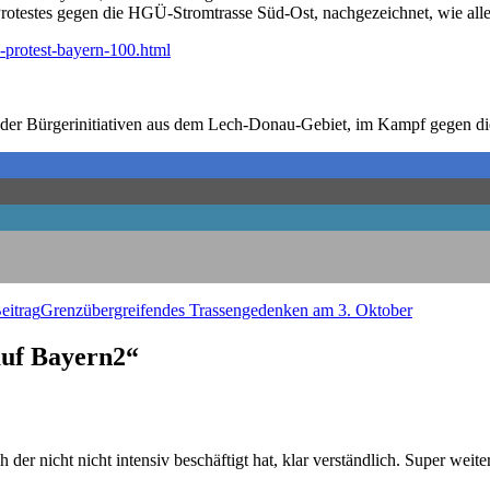
ro­tes­tes gegen die HGÜ-Strom­tras­se Süd-Ost, nach­ge­zeich­net, wie all
-protest-bayern-100.html
g der Bür­ger­initia­ti­ven aus dem Lech-Donau-Gebiet, im Kampf gegen die
eitrag
Grenz­über­grei­fen­des Tras­sen­ge­den­ken am 3. Oktober
auf Bayern2“
der nicht nicht inten­siv beschäf­tigt hat, klar ver­ständ­lich. Super wei­te