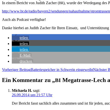
In einem Bericht von Judith Zacher (
), wur­de der Wer­de­gang des P
BR
http://www.br.de/radio/bayern2/sendungen/nahaufnahme/stromtrassen
Auch als Pod­cast verfügbar!
Dan­ke hier­bei an Judith Zacher für Ihren Ein­satz, und Unter­stüt­zun
tei­len
tei­len
tei­len
E‑Mail
dru­cken
Beitragsnavigation
Vorheriger Beitrag
Bat­te­rie­spei­cher in Schwe­rin eingeweiht
Nächster B
Ein Kommentar zu „
Mega­tras­se-Lech 
BI
Michaela H.
sagt:
26.09.2014 um 21:57 Uhr
Der Bericht fasst sach­lich alles zusam­men und ist für jeden, auch 