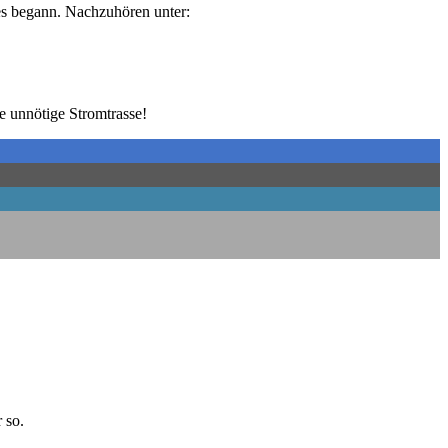
es begann. Nach­zu­hö­ren unter:
 unnö­ti­ge Stromtrasse!
r so.