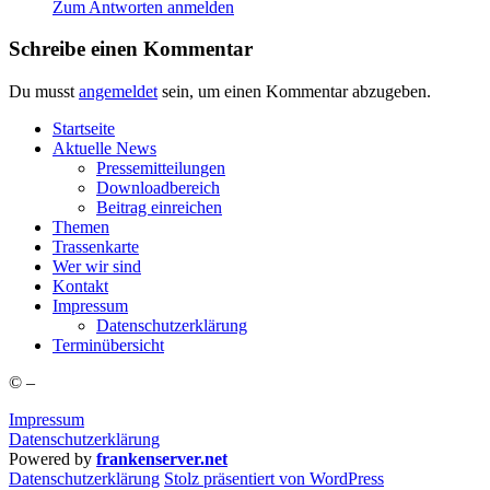
Zum Antworten anmelden
Schreibe einen Kommentar
Du musst
angemeldet
sein, um einen Kommentar abzugeben.
Start­sei­te
Aktu­el­le News
Pres­se­mit­tei­lun­gen
Down­load­be­reich
Bei­trag einreichen
The­men
Tras­sen­kar­te
Wer wir sind
Kon­takt
Impres­sum
Daten­schutz­er­klä­rung
Ter­min­über­sicht
©
–
Impressum
Datenschutzerklärung
Powered by
frankenserver.net
Daten­schutz­er­klä­rung
Stolz präsentiert von WordPress