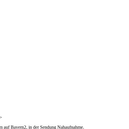
>
d­heim auf Bayern2, in der Sen­dung Nahaufnahme.