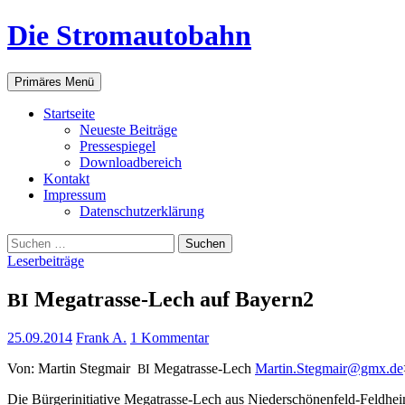
Zum
Die Stromautobahn
Inhalt
springen
Suchen
Primäres Menü
Start­sei­te
Neu­es­te Beiträge
Pres­se­spie­gel
Down­load­be­reich
Kon­takt
Impres­sum
Daten­schutz­er­klä­rung
Suchen
nach:
Leserbeiträge
Mega­tras­se-Lech auf Bayern2
BI
25.09.2014
Frank A.
1 Kommentar
Von: Mar­tin Steg­mair
Mega­tras­se-Lech
Martin.Stegmair@gmx.de
BI
Die Bür­ger­initia­ti­ve Mega­tras­se-Lech aus Nie­der­schö­nen­feld-Fel