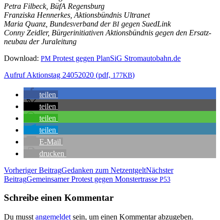
Petra Fil­beck, BüfA Regensburg
Fran­zis­ka Hen­ner­kes, Akti­ons­bünd­nis Ultranet
Maria Quanz, Bun­des­ver­band der
gegen SuedLink
BI
Con­ny Zeid­ler, Bür­ger­initia­ti­ven Akti­ons­bünd­nis gegen den Ersatz­
neu­bau der Juraleitung
Down­load:
Pro­test gegen Plan­SiG Stromautobahn.de
PM
Auf­ruf Akti­ons­tag 24052020 (pdf,
)
177KB
tei­len
tei­len
tei­len
tei­len
E‑Mail
dru­cken
Beitragsnavigation
Vorheriger Beitrag
Gedan­ken zum Netzentgelt
Nächster
Beitrag
Gemein­sa­mer Pro­test gegen Mons­ter­tras­se
P53
Schreibe einen Kommentar
Du musst
angemeldet
sein, um einen Kommentar abzugeben.