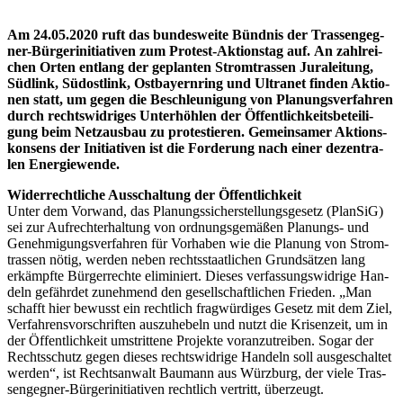
Am 24.05.2020 ruft das
bun­des­wei­te Bünd­nis der Tras­sen­geg­
ner-
Bür­ger­initia­ti­ven
zum Pro­test-Akti­ons­tag auf.
An zahl­rei­
chen Orten ent­lang der geplan­ten Strom­tras­sen
Jura­lei­tung,
Süd­link, Süd­ost­link, Ost­bay­ern­ring und Ultra­net fin­den Aktio­
nen
statt, um gegen die Beschleu­ni­gung von
Pla­nungs­ver­fah­ren
durch rechts­wid­ri­ges Unter­höh­len der Öffent­lich­keits­be­tei­li­
gung beim Netz­aus­bau zu pro­tes­tie­ren. Gemein­sa­mer Akti­ons­
kon­sens der Initia­ti­ven ist die For­de­rung nach einer dezen­tra­
len Energiewende.
Wider­recht­li­che Aus­schal­tung der Öffentlichkeit
Unter dem Vor­wand, das Pla­nungs­si­cher­stel­lungs­ge­setz (Plan­SiG)
sei zur Auf­recht­erhal­tung von ord­nungs­ge­mä­ßen Pla­nungs- und
Geneh­mi­gungs­ver­fah­ren für Vor­ha­ben wie die Pla­nung von Strom­
tras­sen nötig, wer­den neben rechts­staat­li­chen Grund­sät­zen lang
erkämpf­te Bür­ger­rech­te eli­mi­niert. Die­ses ver­fas­sungs­wid­ri­ge Han­
deln gefähr­det zuneh­mend den gesell­schaft­li­chen Frie­den. „Man
schafft hier bewusst ein recht­lich frag­wür­di­ges Gesetz mit dem Ziel,
Ver­fah­rens­vor­schrif­ten aus­zu­he­beln und nutzt die Kri­sen­zeit, um in
der Öffent­lich­keit umstrit­te­ne Pro­jek­te vor­an­zu­trei­ben. Sogar der
Rechts­schutz gegen die­ses rechts­wid­ri­ge Han­deln soll aus­ge­schal­tet
wer­den“, ist Rechts­an­walt Bau­mann aus Würz­burg, der vie­le Tras­
sen­geg­ner-
Bür­ger­initia­ti­ven recht­lich ver­tritt, überzeugt.