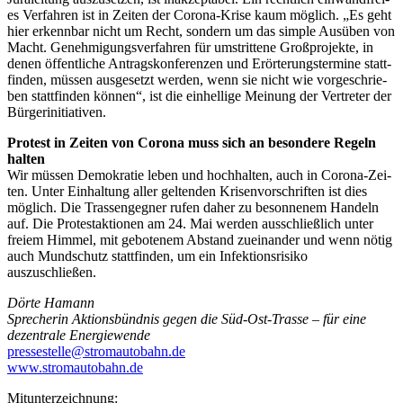
es Ver­fah­ren ist in Zei­ten der Coro­na-Kri­se kaum mög­lich. „Es geht
hier erkenn­bar nicht um Recht, son­dern um das simp­le Aus­üben von
Macht. Geneh­mi­gungs­ver­fah­ren für umstrit­te­ne Groß­pro­jek­te, in
denen öffent­li­che Antrags­kon­fe­ren­zen und Erör­te­rungs­ter­mi­ne statt­
fin­den, müs­sen aus­ge­setzt wer­den, wenn sie nicht wie vor­ge­schrie­
ben statt­fin­den kön­nen“, ist die ein­hel­li­ge Mei­nung der Ver­tre­ter der
Bürgerinitiativen.
Pro­test in Zei­ten von Coro­na muss sich an beson­de­re Regeln
halten
Wir müs­sen Demo­kra­tie leben und hoch­hal­ten, auch in Coro­na-Zei­
ten. Unter Ein­hal­tung aller gel­ten­den Kri­sen­vor­schrif­ten ist dies
mög­lich. Die Tras­sen­geg­ner rufen daher zu beson­ne­nem Han­deln
auf. Die Pro­test­ak­tio­nen am 24. Mai wer­den aus­schließ­lich unter
frei­em Him­mel, mit gebo­te­nem Abstand zuein­an­der und wenn nötig
auch Mund­schutz statt­fin­den, um ein Infek­ti­ons­ri­si­ko
auszuschließen.
Dör­te Hamann
Spre­che­rin Akti­ons­bünd­nis gegen die Süd-Ost-Tras­se – für eine
dezen­tra­le Energiewende
pressestelle@stromautobahn.de
www.stromautobahn.de
Mit­un­ter­zeich­nung: