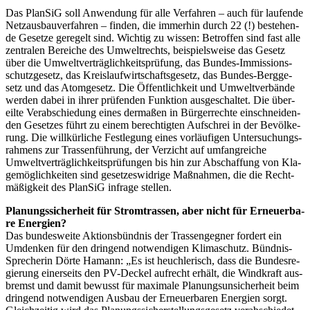
Das Plan­SiG soll Anwen­dung für alle Ver­fah­ren – auch für lau­fen­de
Netz­aus­bau­ver­fah­ren – fin­den, die immer­hin durch 22 (!) bestehen­
de Geset­ze gere­gelt sind. Wich­tig zu wis­sen: Betrof­fen sind fast alle
zen­tra­len Berei­che des Umwelt­rechts, bei­spiels­wei­se das Gesetz
über die Umwelt­ver­träg­lich­keits­prü­fung, das Bun­des-Immis­si­ons­
schutz­ge­setz, das Kreis­lauf­wirt­schafts­ge­setz, das Bun­des-Berg­ge­
setz und das Atom­ge­setz. Die Öffent­lich­keit und Umwelt­ver­bän­de
wer­den dabei in ihrer prü­fen­den Funk­ti­on aus­ge­schal­tet. Die über­
eil­te Ver­ab­schie­dung eines der­ma­ßen in Bür­ger­rech­te ein­schnei­den­
den Geset­zes führt zu einem berech­tig­ten Auf­schrei in der Bevöl­ke­
rung. Die will­kür­li­che Fest­le­gung eines vor­läu­fi­gen Unter­su­chungs­
rah­mens zur Tras­sen­füh­rung, der Ver­zicht auf umfang­rei­che
Umwelt­ver­träg­lich­keits­prü­fun­ge
n bis hin zur Abschaf­fung von Kla­
ge­mög­lich­kei­ten sind geset­zes­wid­ri­ge Maß­nah­men, die die Recht­
mä­ßig­keit des Plan­SiG infra­ge stellen.
Pla­nungs­si­cher­heit für Strom­tras­sen, aber nicht für Erneu­er­ba­
re Energien?
Das bun­des­wei­te Akti­ons­bünd­nis der Tras­sen­geg­ner for­dert ein
Umden­ken für den drin­gend not­wen­di­gen Kli­ma­schutz. Bünd­nis-
Spre­che­rin Dör­te Hamann: „Es ist heuch­le­risch, dass die Bun­des­re­
gie­rung einer­seits den PV-Deckel auf­recht erhält, die Wind­kraft aus­
bremst und damit bewusst für maxi­ma­le Pla­nungs­un­si­cher­heit beim
drin­gend not­wen­di­gen Aus­bau der Erneu­er­ba­ren Ener­gien sorgt.