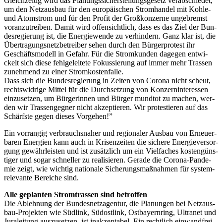
Gleich­zei­tig wird das Pla­nungs­si­cher­stel­lungs­ge­setz ver­ab­schie­det,
um den Netz­aus­bau für den euro­päi­schen Strom­han­del mit Koh­le-
und Atom­strom und für den Pro­fit der Groß­kon­zer­ne unge­bremst
vor­an­zu­trei­ben. Damit wird offen­sicht­lich, dass es das Ziel der Bun­
des­re­gie­rung ist, die Ener­gie­wen­de zu ver­hin­dern. Ganz klar ist, die
Über­tra­gungs­netz­be­trei­ber sehen durch den Bür­ger­pro­test ihr
Geschäfts­mo­dell in Gefahr. Für die Strom­kun­den dage­gen ent­wi­
ckelt sich die­se fehl­ge­lei­te­te Fokus­sie­rung auf immer mehr Tras­sen
zuneh­mend zu einer Stromkostenfalle.
Dass sich die Bun­des­re­gie­rung in Zei­ten von Coro­na nicht scheut,
rechts­wid­ri­ge Mit­tel für die Durch­set­zung von Kon­zern­in­ter­es­sen
ein­zu­set­zen, um Bür­ge­rin­nen und Bür­ger mund­tot zu machen, wer­
den wir Tras­sen­geg­ner nicht akzep­tie­ren. Wir pro­tes­tie­ren auf das
Schärfs­te gegen die­ses Vorgehen!”
Ein vor­ran­gig ver­brauchs­na­her und regio­na­ler Aus­bau von Erneu­er­
ba­ren Ener­gien kann auch in Kri­sen­zei­ten die siche­re Ener­gie­ver­sor­
gung gewähr­leis­ten und ist zusätz­lich um ein Viel­fa­ches kos­ten­güns­
ti­ger und sogar schnel­ler zu rea­li­sie­ren. Gera­de die Coro­na-Pan­de­
mie zeigt, wie wich­tig natio­na­le Siche­rungs­maß­nah­men für sys­tem­
re­le­van­te Berei­che sind.
Alle geplan­ten Strom­tras­sen sind betroffen
Die Ableh­nung der Bun­des­netz­agen­tur, die Pla­nun­gen bei Netz­aus­
bau-Pro­jek­ten wie Süd­link, Süd­ost­link, Ost­bay­ern­ring, Ultra­net und
Jura­lei­tung aus­zu­set­zen, ist inak­zep­ta­bel. Ein recht­lich ein­wand­frei­