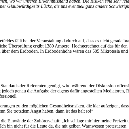
en, wo wir unse­ren Erkennt­nis­stand haben. Die Risi­ken sind sehr rela­ti
er Glaub­wür­dig­keits-Lücke, die uns even­tu­ell ganz ande­re Schwie­rig­ke
­fel­des fällt bei der Ver­an­stal­tung dadurch auf, dass es nicht gera­de 
äg­li­che Über­prü­fung ergibt 1380 Ampere. Hoch­ge­rech­net auf das für 
über dem Erd­bo­den. In Erd­bo­den­hö­he wären das 505 Mikro­tes­la und d
Stan­dards der Refe­ren­ten genügt, wird wäh­rend der Dis­kus­si­on offen­s
jedoch genau die Auf­ga­be der eigens dafür ange­stell­ten Media­to­ren, Ref
essionell.
­run­gen zu den mög­li­chen Gesund­heits­ri­si­ken, die klar auf­zei­gen, dass
enn Sie trotz­dem Angst haben, dann ist das halt so!“
uf die Ein­wän­de der Zuhö­rer­schaft: „Ich schla­ge mir hier mei­ne Frei­z
h! Ich bin nicht für die Leu­te da, die mit gel­ben Warn­wes­ten pro­tes­tie­