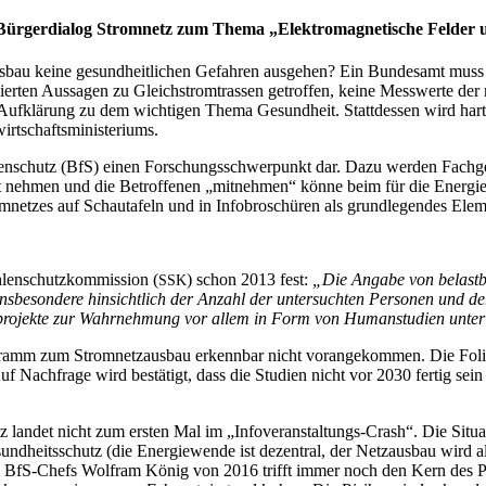
g des Bür­ger­dia­log Strom­netz zum The­ma „Elek­tro­ma­gne­ti­sche Fel­
bau kei­ne gesund­heit­li­chen Gefah­ren aus­ge­hen? Ein Bun­des­amt muss di
r­ten Aus­sa­gen zu Gleich­strom­tras­sen getrof­fen, kei­ne Mess­wer­te der 
lä­rung zu dem wich­ti­gen The­ma Gesund­heit. Statt­des­sen wird hart­nä­ck
wirtschaftsministeriums.
len­schutz (BfS) einen For­schungs­schwer­punkt dar. Dazu wer­den Fach­ge
neh­men und die Betrof­fe­nen „mit­neh­men“ kön­ne beim für die Ener­gie­
et­zes auf Schau­ta­feln und in Info­bro­schü­ren als grund­le­gen­des Ele­m
len­schutz­kom­mis­si­on (
) schon 2013 fest:
„Die Anga­be von belast­
SSK
ins­be­son­de­re hin­sicht­lich der Anzahl der unter­such­ten Per­so­nen und de
pro­jek­te zur Wahr­neh­mung vor allem in Form von Human­stu­di­en unter g
m zum Strom­netz­aus­bau erkenn­bar nicht vor­an­ge­kom­men. Die Foli­en de
f Nach­fra­ge wird bestä­tigt, dass die Stu­di­en nicht vor 2030 fer­tig sei
­det nicht zum ers­ten Mal im „Info­ver­an­stal­tungs-Crash“. Die Situa­ti­
­heits­schutz (die Ener­gie­wen­de ist dezen­tral, der Netz­aus­bau wird als
li­gen BfS-Chefs Wolf­ram König von 2016 trifft immer noch den Kern des 