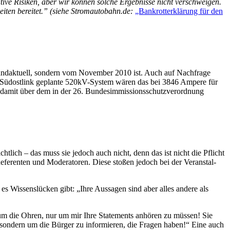
­ve Risi­ken, aber wir kön­nen sol­che Ergeb­nis­se nicht ver­schwei­gen.
i­ten berei­tet.”
(sie­he Stromautobahn.de:
„Bank­rott­erklä­rung für den
brand­ak­tu­ell, son­dern vom Novem­ber 2010 ist. Auch auf Nach­fra­ge
den Süd­ost­link geplan­te 520kV-Sys­tem wären das bei 3846 Ampere für
amit über dem in der 26. Bun­des­im­mis­si­ons­schutz­ver­ord­nung
icht­lich – das muss sie jedoch auch nicht, denn das ist nicht die Pflicht
e­ren­ten und Mode­ra­to­ren. Die­se sto­ßen jedoch bei der Ver­an­stal­
 es Wis­sens­lü­cken gibt: „Ihre Aus­sa­gen sind aber alles ande­re als
eit um die Ohren, nur um mir Ihre State­ments anhö­ren zu müs­sen! Sie
ren, son­dern um die Bür­ger zu infor­mie­ren, die Fra­gen haben!“ Eine auch