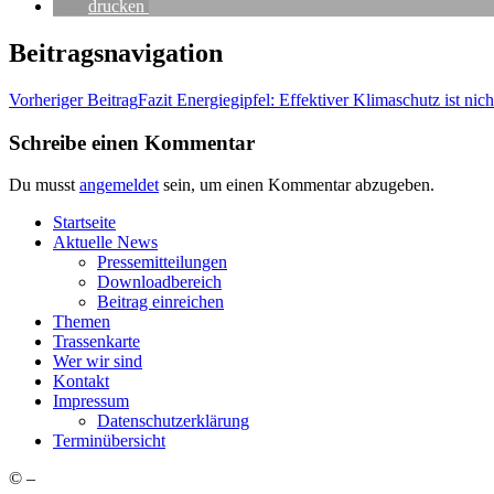
dru­cken
Beitragsnavigation
Vorheriger Beitrag
Fazit Ener­gie­gip­fel: Effek­ti­ver Kli­ma­schutz ist nic
Schreibe einen Kommentar
Du musst
angemeldet
sein, um einen Kommentar abzugeben.
Start­sei­te
Aktu­el­le News
Pres­se­mit­tei­lun­gen
Down­load­be­reich
Bei­trag einreichen
The­men
Tras­sen­kar­te
Wer wir sind
Kon­takt
Impres­sum
Daten­schutz­er­klä­rung
Ter­min­über­sicht
©
–