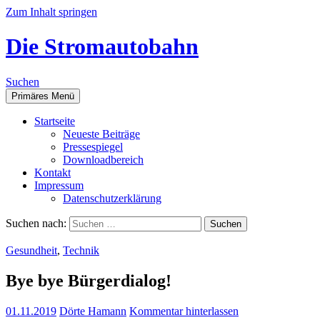
Zum Inhalt springen
Die Stromautobahn
Suchen
Primäres Menü
Start­sei­te
Neu­es­te Beiträge
Pres­se­spie­gel
Down­load­be­reich
Kon­takt
Impres­sum
Daten­schutz­er­klä­rung
Suchen nach:
Gesundheit
,
Technik
Bye bye Bürgerdialog!
01.11.2019
Dörte Hamann
Kommentar hinterlassen