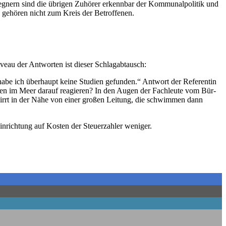
eg­nern sind die übri­gen Zuhö­rer erkenn­bar der Kom­mu­nal­po­li­tik und
 und gehö­ren nicht zum Kreis der Betroffenen.
iveau der Ant­wor­ten ist die­ser Schlagabtausch:
be ich über­haupt kei­ne Stu­di­en gefun­den.“ Ant­wort der Refe­ren­tin
e­sen im Meer dar­auf reagie­ren? In den Augen der Fach­leu­te vom Bür­
wirrt in der Nähe von einer gro­ßen Lei­tung, die schwim­men dann
­rich­tung auf Kos­ten der Steu­er­zah­ler weniger.