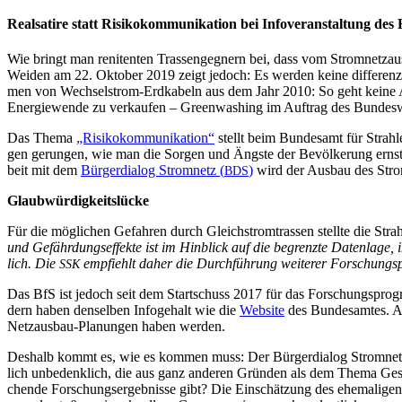
Real­sa­ti­re statt Risi­ko­kom­mu­ni­ka­ti­on bei Info­ver­an­stal­tun
Wie bringt man reni­ten­ten Tras­sen­geg­nern bei, dass vom Strom­netz­aus­
Wei­den am 22. Okto­ber 2019 zeigt jedoch: Es wer­den kei­ne dif­fe­ren­zie
men von Wech­sel­strom-Erd­ka­beln aus dem Jahr 2010: So geht kei­ne Auf­k
Ener­gie­wen­de zu ver­kau­fen – Green­wa­shing im Auf­trag des Bundes
Das The­ma
„Risi­ko­kom­mu­ni­ka­ti­on“
stellt beim Bun­des­amt für Strah­
gen gerun­gen, wie man die Sor­gen und Ängs­te der Bevöl­ke­rung ernst 
beit mit dem
Bür­ger­dia­log Strom­netz (
)
wird der Aus­bau des Strom­n
BDS
Glaub­wür­dig­keits­lü­cke
Für die mög­li­chen Gefah­ren durch Gleich­strom­tras­sen stell­te die Strah­
und Gefähr­dungs­ef­fek­te ist im Hin­blick auf die begrenz­te Daten­la­ge, 
lich. Die
emp­fiehlt daher die Durch­füh­rung wei­te­rer For­schungs­
SSK
Das BfS ist jedoch seit dem Start­schuss 2017 für das For­schungs­pro­gram
dern haben den­sel­ben Info­ge­halt wie die
Web­site
des Bun­des­am­tes. Au
Netz­aus­bau-Pla­nun­gen haben werden.
Des­halb kommt es, wie es kom­men muss: Der Bür­ger­dia­log Strom­netz lan
lich unbe­denk­lich, die aus ganz ande­ren Grün­den als dem The­ma Gesund
chen­de For­schungs­er­geb­nis­se gibt? Die Ein­schät­zung des ehe­ma­