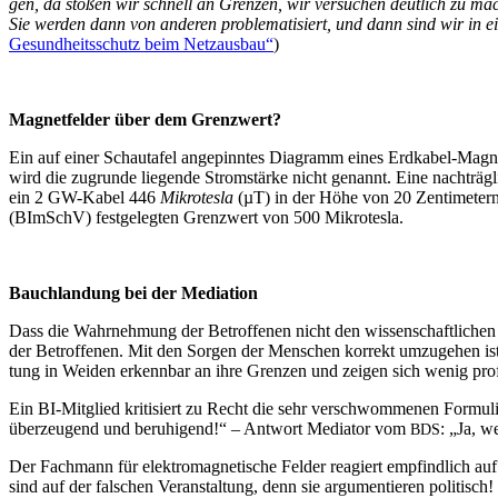
gen, da sto­ßen wir schnell an Gren­zen, wir ver­su­chen deut­lich zu mach
Sie wer­den dann von ande­ren pro­ble­ma­ti­siert, und dann sind wir in ein
Gesund­heits­schutz beim Netz­aus­bau“
)
Magnet­fel­der über dem Grenzwert?
Ein auf einer Schau­ta­fel ange­pinn­tes Dia­gramm eines Erd­ka­bel-Magnet
wird die zugrun­de lie­gen­de Strom­stär­ke nicht genannt. Eine nach­tr
ein 2 GW-Kabel 446
Mikro­tes­la
(µT) in der Höhe von 20 Zen­ti­me­tern 
(BImSchV) fest­ge­leg­ten Grenz­wert von 500 Mikrotesla.
Bauch­lan­dung bei der Mediation
Dass die Wahr­neh­mung der Betrof­fe­nen nicht den wis­sen­schaft­li­chen 
der Betrof­fe­nen. Mit den Sor­gen der Men­schen kor­rekt umzu­ge­hen ist 
tung in Wei­den erkenn­bar an ihre Gren­zen und zei­gen sich wenig prof
Ein BI-Mit­glied kri­ti­siert zu Recht die sehr ver­schwom­me­nen For­mu­lie
über­zeu­gend und beru­hi­gend!“ – Ant­wort Media­tor vom
: „Ja, w
BDS
Der Fach­mann für elek­tro­ma­gne­ti­sche Fel­der reagiert emp­find­lich a
sind auf der fal­schen Ver­an­stal­tung, denn sie argu­men­tie­ren poli­tisc