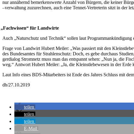
nur annä­hernd bemer­kens­wer­te Anzahl von Bür­gern, die kei­ner Bür­ger­
–ver­wal­tung zuzu­rech­nen, auch eine Ten­net-Ver­tre­te­rin sitzt in der 
„
Fach­wis­sen“ für Landwirte
Auch „Natur­schutz und Tech­nik“ sol­len laut Pro­gramm­an­kün­di­gung e
Fra­ge von Land­wirt Hubert Mei­ler: „Was pas­siert mit den Kleinst­le­b
des Bun­des­am­tes für Strah­len­schutz: Doch, es gebe durch­aus Stu­di­
ger­dia­log Strom­netz muss man das ent­spannt sehen: „Nun ja, die Fis
weg.“ Ant­wort Hubert Mei­ler: „Ja, die Kleinst­le­be­we­sen in der E
Laut Info eines BDS-Mit­ar­bei­ters ist Ende des Jah­res Schluss mit dem „
dh/27.10.2019
tei­len
tei­len
tei­len
E‑Mail