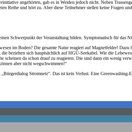
initia­ti­ve ange­hör­ten, gab es in Wei­den jedoch nicht. Neben Tras­sen­g
letz­ten Rei­he und hört zu. Aber die­se Teil­neh­mer stel­len kei­ne Fra­gen
inen Schwer­punkt der Ver­an­stal­tung bil­den. Sym­pto­ma­tisch für das N
e­we­sen im Boden? Die gesam­te Natur reagiert auf Magnet­fel­der! Dazu ha
en, die bezie­hen sich haupt­säch­lich auf HGÜ-See­ka­bel. Wie die Lebe­w
che schei­nen da schon drauf zu reagie­ren. Die sind dann ein wenig ver­
rde kön­nen aber nicht wegschwimmen!“
Bür­ger­dia­log Strom­netz“. Das ist kein Ver­lust. Eine Green­wa­shing-Ein