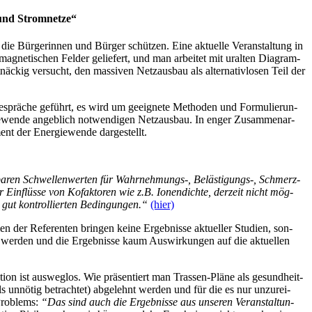
der und Stromnetze“
e Bür­ge­rin­nen und Bür­ger schüt­zen. Eine aktu­el­le Ver­an­stal­tung in
magne­ti­schen Fel­der gelie­fert, und man arbei­tet mit uralten Dia­gram­
ig ver­sucht, den mas­si­ven Netz­aus­bau als alter­na­tiv­lo­sen Teil der
­sprä­che geführt, es wird um geeig­ne­te Metho­den und For­mu­lie­run­
wen­de angeb­lich not­wen­di­gen Netz­aus­bau. In enger Zusam­men­ar­
ent der Ener­gie­wen­de dargestellt.
ba­ren Schwel­len­wer­ten für Wahrnehmungs‑, Belästigungs‑, Schmerz-
r Ein­flüs­se von Kofak­to­ren wie z.B. Ionen­dich­te, der­zeit nicht mög­
ut kon­trol­lier­ten Bedin­gun­gen.“
(hier)
r Refe­ren­ten brin­gen kei­ne Ergeb­nis­se aktu­el­ler Stu­di­en, son­
n wer­den und die Ergeb­nis­se kaum Aus­wir­kun­gen auf die aktu­el­len
on ist aus­weg­los. Wie prä­sen­tiert man Tras­sen-Plä­ne als gesund­heit­
 unnö­tig betrach­tet) abge­lehnt wer­den und für die es nur unzu­rei­
Pro­blems:
“Das sind auch die Ergeb­nis­se aus unse­ren Ver­an­stal­tun­