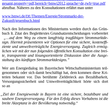
gesamt,property=pdf,bereich=bmwi2012,sprache=de,rwb=true.pdf
abruf­bar. Nähe­res zu den Kon­sul­ta­tio­nen erfährt man unter
www.bmwi.de/
/Themen/Energie/Strommarkt-der-
DE
Zukunft/gruenbuch.html
Nach den Infor­ma­tio­nen des Minis­te­ri­ums wer­den durch das Grün­
buch lt. Zitat des Begleit­tex­tes Grund­satz­ent­schei­dun­gen vor­be­rei­tet
„…auf dem Weg zu einem lang­fris­tig trag­fä­hi­gen Strom­markt­de­
sign. Hier­mit prä­sen­tie­ren wir Optio­nen für eine siche­re, kos­ten­ef­fi­
zi­en­te und umwelt­ver­träg­li­che Ener­gie­ver­sor­gung. Zugleich ermög­
li­chen wir mit der nun fol­gen­den öffent­li­chen Kon­sul­ta­ti­on eine brei­
te, trans­pa­ren­te und lösungs­ori­en­tier­te Dis­kus­si­on über die Aus­ge­
stal­tung des künf­ti­gen Strommarktdesigns.”
Wer am Ener­gie­dia­log im Baye­ri­schen Wirt­schafts­mi­nis­te­ri­um teil­
ge­nom­men oder sich damit beschäf­tigt hat, dem kom­men die­se Kri­
te­ri­en bekannt vor. Das berühm­te Ziel­drei­eck aus Bezahl­bar­keit,
Ver­sor­gungs­si­cher­heit und Umwelt­ver­träg­lich­keit hör­te sich dort
so an
„
Ziel der Ener­gie­wen­de in Bay­ern ist eine siche­re, bezahl­bare und
sau­be­re Ener­gie­ver­sor­gung. Für den Erfolg die­ses Vor­ha­bens ist die
brei­te Akzep­tanz in der Bevöl­ke­rung not­wen­dig
.“