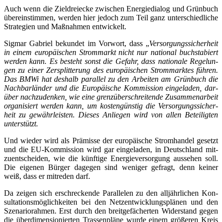
Auch wenn die Ziel­drei­ecke zwi­schen Ener­gie­dia­log und Grün­buch
über­ein­stim­men, wer­den hier jedoch zum Teil ganz unter­schied­li­che
Stra­te­gien und Maß­nah­men entwickelt.
Sig­mar Gabri­el bekun­det im Vor­wort, dass „
Ver­sor­gungs­si­cher­heit
in einem euro­päi­schen Strom­markt nicht nur natio­nal buch­sta­biert
wer­den kann. Es besteht sonst die Gefahr, dass natio­na­le Rege­lun­
gen zu einer Zer­split­te­rung des euro­päi­schen Strom­mark­tes füh­ren.
Das BMWi hat des­halb par­al­lel zu den Arbei­ten am Grün­buch die
Nach­bar­län­der und die Euro­päi­sche Kom­mis­si­on ein­ge­la­den, dar­
über nach­zu­den­ken, wie eine grenz­über­schrei­ten­de Zusam­men­ar­beit
orga­ni­siert wer­den kann, um kos­ten­güns­tig die Ver­sor­gungs­si­cher­
heit zu gewähr­leis­ten. Die­ses Anlie­gen wird von allen Betei­lig­ten
unterstützt.
Und wie­der wird als Prä­mis­se der euro­päi­sche Strom­han­del gesetzt
und die EU-Kom­mis­si­on wird gar ein­ge­la­den, in Deutsch­land mit­
zu­ent­schei­den, wie die künf­ti­ge Ener­gie­ver­sor­gung aus­se­hen soll.
Die eige­nen Bür­ger dage­gen sind weni­ger gefragt, denn kei­ner
weiß, dass er mit­re­den darf.
Da zei­gen sich erschre­cken­de Par­al­le­len zu den all­jähr­li­chen Kon­
sul­ta­ti­ons­mög­lich­kei­ten bei den Netz­ent­wick­lungs­plä­nen und den
Sze­na­rio­rah­men. Erst durch den breit­ge­fä­cher­ten Wider­stand gegen
die über­di­men­sio­nier­ten Tras­sen­plä­ne wur­de einem grö­ße­ren Kreis