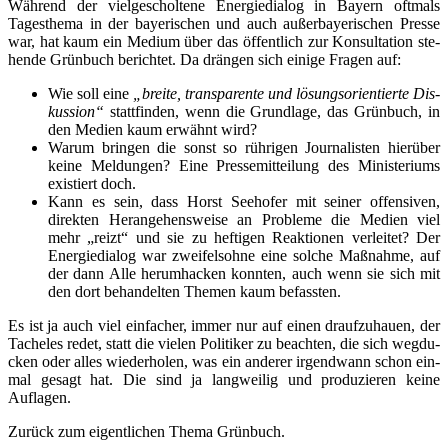
Wäh­rend der viel­ge­schol­te­ne Ener­gie­dia­log in Bay­ern oft­mals
Tages­the­ma in der baye­ri­schen und auch außer­baye­ri­schen Pres­se
war, hat kaum ein Medi­um über das öffent­lich zur Kon­sul­ta­ti­on ste­
hen­de Grün­buch berich­tet. Da drän­gen sich eini­ge Fra­gen auf:
Wie soll eine
„brei­te, trans­pa­ren­te und lösungs­ori­en­tier­te Dis­
kus­si­on“
statt­fin­den, wenn die Grund­la­ge, das Grün­buch, in
den Medi­en kaum erwähnt wird?
War­um brin­gen die sonst so rüh­ri­gen Jour­na­lis­ten hier­über
kei­ne Mel­dun­gen? Eine Pres­se­mit­tei­lung des Minis­te­ri­ums
exis­tiert doch.
Kann es sein, dass Horst See­ho­fer mit sei­ner offen­si­ven,
direk­ten Her­an­ge­hens­wei­se an Pro­ble­me die Medi­en viel
mehr „reizt“ und sie zu hef­ti­gen Reak­tio­nen ver­lei­tet? Der
Ener­gie­dia­log war zwei­fels­oh­ne eine sol­che Maß­nah­me, auf
der dann Alle her­um­ha­cken konn­ten, auch wenn sie sich mit
den dort behan­del­ten The­men kaum befassten.
Es ist ja auch viel ein­fa­cher, immer nur auf einen drauf­zu­hau­en, der
Tache­les redet, statt die vie­len Poli­ti­ker zu beach­ten, die sich weg­du­
cken oder alles wie­der­ho­len, was ein ande­rer irgend­wann schon ein­
mal gesagt hat. Die sind ja lang­wei­lig und pro­du­zie­ren kei­ne
Auflagen.
Zurück zum eigent­li­chen The­ma Grünbuch.