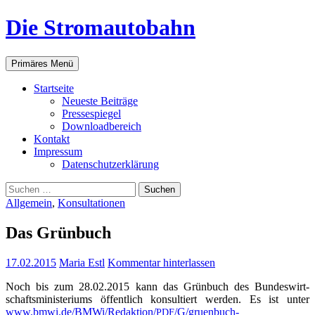
Zum
Die Stromautobahn
Inhalt
springen
Suchen
Primäres Menü
Start­sei­te
Neu­es­te Beiträge
Pres­se­spie­gel
Down­load­be­reich
Kon­takt
Impres­sum
Daten­schutz­er­klä­rung
Suchen
nach:
Allgemein
,
Konsultationen
Das Grün­buch
17.02.2015
Maria Estl
Kommentar hinterlassen
Noch bis zum 28.02.2015 kann das Grün­buch des Bun­des­wirt­
schafts­mi­nis­te­ri­ums öffent­lich kon­sul­tiert wer­den. Es ist unter
www.bmwi.de/BMWi/Redaktion/
/G/gruenbuch-
PDF