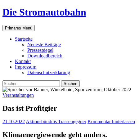
Zum
Die Stromautobahn
Inhalt
springen
Suchen
Primäres Menü
Start­sei­te
Neu­es­te Beiträge
Pres­se­spie­gel
Down­load­be­reich
Kon­takt
Impres­sum
Daten­schutz­er­klä­rung
Suchen
nach:
Veranstaltungen
Das ist Profitgier
21.10.2022
Aktionsbündnis Trassengegner
Kommentar hinterlassen
Kli­ma­ener­gie­wen­de geht anders.