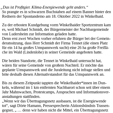
„
Das ist Pro­fit­gier. Kli­ma-Ener­gie­wen­de geht anders.“
S
o prang­te es in schwar­zen Buch­sta­ben auf einem Ban­ner hin­ter den
Red­nern der Spon­tan­de­mo am 18. Okto­ber 2022 in Winkelhaid.
Zu der erbos­ten Kund­ge­bung vorm Win­kel­hai­der Sport­zen­trum kam
es, weil Micha­el Schmidt, der Bür­ger­meis­ter der Nach­bar­ge­mein­de
von Luders­heim zur Infor­ma­ti­on gela­den hatte.
Denn erst zwei Wochen vor­her erfuh­ren die Bür­ger bei der Gemein­
de­rats­sit­zung, dass Herr Schmidt der Fir­ma Ten­net (die einen Platz
für ein 14 ha gro­ßes Umspann­werk sucht) eine 26 ha gro­ße Frei­flä­
che im Wald (Lin­den­lo­he) in sei­ner Gemein­de ange­bo­ten hatte.
Die bei­den Stand­or­te, die Ten­net in Win­kel­haid unter­sucht hat,
wären für sei­ne Gemein­de von gro­ßem Nach­teil. Er möch­te das
geplan­te Umspann­werk und die Jura­lei­tung nicht infra­ge stel­len und
böte des­halb die­sen Alter­na­tiv­stand­ort für das Umspann­werk an.
Bis zu die­sem Zeit­punkt tapp­ten die Winkelhaider*innen im Dun­
keln, wäh­rend im 1 km ent­fern­ten Nach­bar­ort schon seit über einem
Jahr Mahn­wa­chen, Pro­test­camps, Anspra­chen und Infor­ma­ti­ons­ver­
an­stal­tun­gen stattfinden.
„Wenn wir das Über­tra­gungs­netz aus­bau­en, ist die Ener­gie­wen­de
tot“, sagt Dör­te Hamann, Pres­se­spre­che­rin Akti­ons­bünd­nis Tras­sen­
geg­ner, „ … denn wir haben nicht die Mit­tel, ein Über­tra­gungs­netz