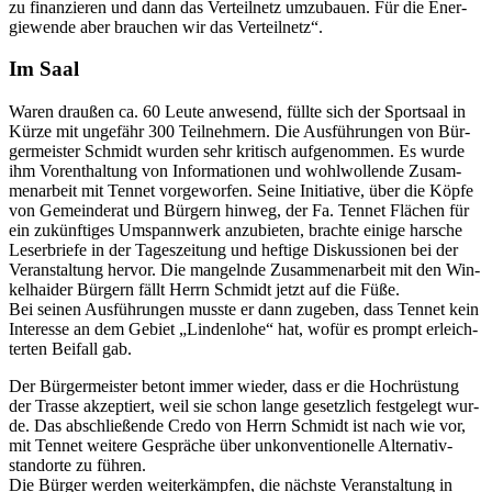
zu finan­zie­ren und dann das Ver­teil­netz umzu­bau­en. Für die Ener­
gie­wen­de aber brau­chen wir das Verteilnetz“.
Im Saal
Waren drau­ßen ca. 60 Leu­te anwe­send, füll­te sich der Sport­saal in
Kür­ze mit unge­fähr 300 Teil­neh­mern. Die Aus­füh­run­gen von Bür­
ger­meis­ter Schmidt wur­den sehr kri­tisch auf­ge­nom­men. Es wur­de
ihm Vor­ent­hal­tung von Infor­ma­tio­nen und wohl­wol­len­de Zusam­
men­ar­beit mit Ten­net vor­ge­wor­fen. Sei­ne Initia­ti­ve, über die Köp­fe
von Gemein­de­rat und Bür­gern hin­weg, der Fa. Ten­net Flä­chen für
ein zukünf­ti­ges Umspann­werk anzu­bie­ten, brach­te eini­ge har­sche
Leser­brie­fe in der Tages­zei­tung und hef­ti­ge Dis­kus­sio­nen bei der
Ver­an­stal­tung her­vor. Die man­geln­de Zusam­men­ar­beit mit den Win­
kel­hai­der Bür­gern fällt Herrn Schmidt jetzt auf die Füße.
Bei sei­nen Aus­füh­run­gen muss­te er dann zuge­ben, dass Ten­net kein
Inter­es­se an dem Gebiet „Lin­den­lo­he“ hat, wofür es prompt erleich­
ter­ten Bei­fall gab.
Der Bür­ger­meis­ter betont immer wie­der, dass er die Hoch­rüs­tung
der Tras­se akzep­tiert, weil sie schon lan­ge gesetz­lich fest­ge­legt wur­
de. Das abschlie­ßen­de Cre­do von Herrn Schmidt ist nach wie vor,
mit Ten­net wei­te­re Gesprä­che über unkon­ven­tio­nel­le Alter­na­tiv­
stand­or­te zu führen.
Die Bür­ger wer­den wei­ter­kämp­fen, die nächs­te Ver­an­stal­tung in