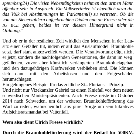
spremberg24) Die vie­len Neben­tä­tig­kei­ten neh­men den armen Mann
offen­bar sehr in Anspruch. Ein Volks­ver­tre­ter ist eigent­lich dazu da,
das Volk bei Abstim­mun­gen im Par­la­ment(!) zu ver­tre­ten. Ob die
von uns Steu­er­zah­lern auf­ge­brach­ten Diä­ten nun an Free­se oder die
gehen, bei­des ist vor die­sem Hin­ter­grund nicht in
IG
BCE
Ordnung.“
Und ob er in der rest­li­chen Zeit wirk­lich den Men­schen in der Lau­
sitz einen Gefal­len tut, indem er auf das Aus­lauf­mo­dell Braun­koh­le
setzt, darf stark ange­zwei­felt wer­den. Die Ver­ant­wor­tung trägt nicht
er jetzt, son­dern die nach­fol­gen­den Gene­ra­tio­nen, die dann im weg­
ge­fal­le­nen, zuvor aber künst­lich ver­län­ger­ten Braun­koh­le­ta­ge­bau
und den dazu­ge­hö­ri­gen Kraft­wer­ken ver­blie­ben sind. Die kön­nen
sich dann mit den Arbeits­lo­sen und den Fol­ge­schä­den
herumschlagen.
Ein gelun­ge­nes Bei­spiel für das zeit­li­che St.- Flo­ri­ans – Prinzip.
Und nicht nur Vize­kanz­ler Gabri­el tat einen Knie­fall vor dem neu­en
schwe­di­schen Minis­ter­prä­si­den­ten. Auch Free­se reis­te im Okto­ber
2014 nach Schwe­den, um der wei­te­ren Braun­koh­le­för­de­rung das
Wort zu reden, wahr­schein­lich aus purer Sor­ge um sein lukra­ti­ves
Auf­sichts­rats­man­dat bei Vattenfall.
Wem also dient Ulrich Free­se wirklich?
Durch die Braun­koh­le­för­de­rung wird der Bedarf für 500KV-