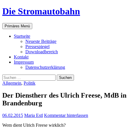
Zum
Die Stromautobahn
Inhalt
springen
Suchen
Primäres Menü
Start­sei­te
Neu­es­te Beiträge
Pres­se­spie­gel
Down­load­be­reich
Kon­takt
Impres­sum
Daten­schutz­er­klä­rung
Suchen
nach:
Allgemein
,
Politik
Der Dienst­herr des Ulrich Free­se, MdB in
Brandenburg
06.02.2015
Maria Estl
Kommentar hinterlassen
Wem dient Ulrich Free­se wirklich?