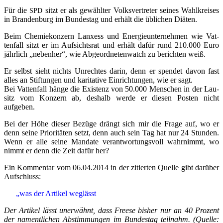
Für die
sitzt er als gewähl­ter Volks­ver­tre­ter sei­nes Wahl­krei­ses
SPD
in Bran­den­burg im Bun­des­tag und erhält die übli­chen Diäten.
Beim Che­mie­kon­zern Lan­xess und Ener­gie­un­ter­neh­men wie Vat­
ten­fall sitzt er im Auf­sichts­rat und erhält dafür rund 210.000 Euro
jähr­lich „neben­her“, wie Abge­ord­ne­ten­watch zu berich­ten weiß.
Er selbst sieht nichts Unrech­tes dar­in, denn er spen­det davon fast
alles an Stif­tun­gen und kari­ta­ti­ve Ein­rich­tun­gen, wie er sagt.
Bei Vat­ten­fall hän­ge die Exis­tenz von 50.000 Men­schen in der Lau­
sitz vom Kon­zern ab, des­halb wer­de er die­sen Pos­ten nicht
aufgeben.
Bei der Höhe die­ser Bezü­ge drängt sich mir die Fra­ge auf, wo er
denn sei­ne Prio­ri­tä­ten setzt, denn auch sein Tag hat nur 24 Stun­den.
Wenn er alle sei­ne Man­da­te ver­ant­wor­tungs­voll wahr­nimmt, wo
nimmt er denn die Zeit dafür her?
Ein Kom­men­tar vom 06.04.2014 in der zitier­ten Quel­le gibt dar­über
Aufschluss:
„
was der Arti­kel weglässt
Der Arti­kel lässt uner­wähnt, dass Free­se bis­her nur an 40 Pro­zent
der nament­li­chen Abstim­mun­gen im Bun­des­tag teil­nahm. (Quel­le: