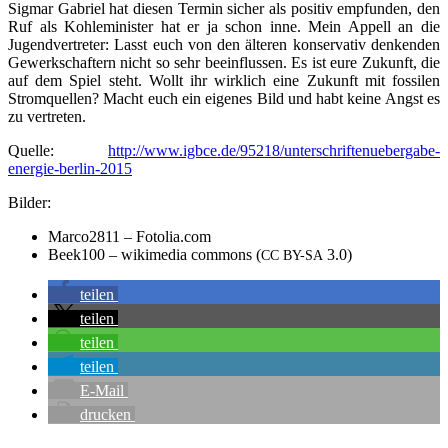
Sig­mar Gabri­el hat die­sen Ter­min sicher als posi­tiv emp­fun­den, den
Ruf als Koh­le­mi­nis­ter hat er ja schon inne. Mein Appell an die
Jugend­ver­tre­ter: Lasst euch von den älte­ren kon­ser­va­tiv den­ken­den
Gewerk­schaf­tern nicht so sehr beein­flus­sen. Es ist eure Zukunft, die
auf dem Spiel steht. Wollt ihr wirk­lich eine Zukunft mit fos­si­len
Strom­quel­len? Macht euch ein eige­nes Bild und habt kei­ne Angst es
zu vertreten.
Quel­le:
http://www.igbce.de/95218/unterschriftenuebergabe-
energie-berlin-2015
Bil­der:
Marco2811 – Fotolia.com
Beek100 – wiki­me­dia com­mons (
3.0)
CC
BY-SA
tei­len
tei­len
tei­len
tei­len
E‑Mail
dru­cken