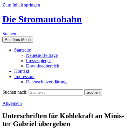
Zum Inhalt springen
Die Stromautobahn
Suchen
Primäres Menü
Start­sei­te
Neu­es­te Beiträge
Pres­se­spie­gel
Down­load­be­reich
Kon­takt
Impres­sum
Daten­schutz­er­klä­rung
Suchen nach:
Allgemein
Unter­schrif­ten für Koh­le­kraft an Minis­
ter Gabri­el übergeben