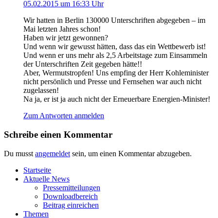
05.02.2015 um 16:33 Uhr
Wir hat­ten in Ber­lin 130000 Unter­schrif­ten abge­ge­ben – im
Mai letz­ten Jah­res schon!
Haben wir jetzt gewonnen?
Und wenn wir gewusst hät­ten, dass das ein Wett­be­werb ist!
Und wenn er uns mehr als 2,5 Arbeits­ta­ge zum Ein­sam­meln
der Unter­schrif­ten Zeit gege­ben hätte!!
Aber, Wer­muts­trop­fen! Uns emp­fing der Herr Koh­le­mi­nis­ter
nicht per­sön­lich und Pres­se und Fern­se­hen war auch nicht
zugelassen!
Na ja, er ist ja auch nicht der Erneu­er­ba­re Energien-Minister!
Zum Antworten anmelden
Schreibe einen Kommentar
Du musst
angemeldet
sein, um einen Kommentar abzugeben.
Start­sei­te
Aktu­el­le News
Pres­se­mit­tei­lun­gen
Down­load­be­reich
Bei­trag einreichen
The­men