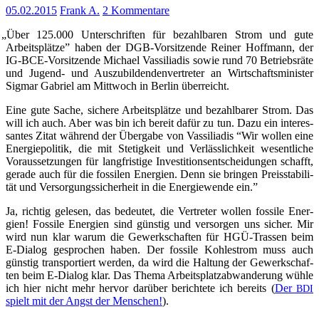
05.02.2015
Frank A.
2 Kommentare
„
Über 125.000 Unter­schrif­ten für bezahl­ba­ren Strom und gute
Arbeits­plät­ze” haben der DGB-Vor­sit­zen­de Rei­ner Hoff­mann, der
IG-BCE-Vor­sit­zen­de Micha­el Vas­si­lia­dis sowie rund 70 Betriebs­rä­te
und Jugend- und Aus­zu­bil­den­den­ver­tre­ter an Wirt­schafts­mi­nis­ter
Sig­mar Gabri­el am Mitt­woch in Ber­lin überreicht.
Eine gute Sache, siche­re Arbeits­plät­ze und bezahl­ba­rer Strom. Das
will ich auch. Aber was bin ich bereit dafür zu tun. Dazu ein inter­es­
san­tes Zitat wäh­rend der Über­ga­be von Vas­si­lia­dis “Wir wol­len eine
Ener­gie­po­li­tik, die mit Ste­tig­keit und Ver­läss­lich­keit wesent­li­che
Vor­aus­set­zun­gen für lang­fris­ti­ge Inves­ti­ti­ons­ent­schei­dun­gen schafft,
gera­de auch für die fos­si­len Ener­gien. Denn sie brin­gen Preis­sta­bi­li­
tät und Ver­sor­gungs­si­cher­heit in die Ener­gie­wen­de ein.”
Ja, rich­tig gele­sen, das bedeu­tet, die Ver­tre­ter wol­len fos­si­le Ener­
gien! Fos­si­le Ener­gien sind güns­tig und ver­sor­gen uns sicher. Mir
wird nun klar war­um die Gewerk­schaf­ten für HGÜ-Tras­sen beim
E‑Dialog gespro­chen haben. Der fos­si­le Koh­lestrom muss auch
güns­tig trans­por­tiert wer­den, da wird die Hal­tung der Gewerk­schaf­
ten beim E‑Dialog klar. Das The­ma Arbeits­platz­ab­wan­de­rung wüh­le
ich hier nicht mehr her­vor dar­über berich­te­te ich bereits (
Der
BDI
spielt mit der Angst der Men­schen!
).