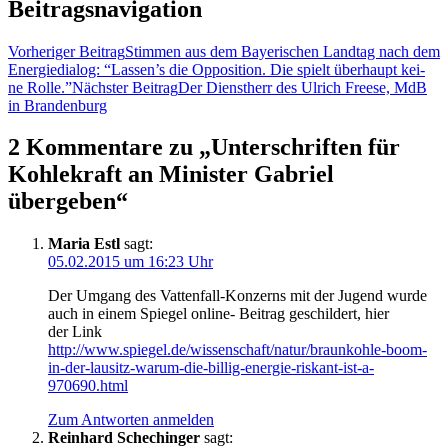
Beitragsnavigation
Vorheriger Beitrag
Stim­men aus dem Baye­ri­schen Land­tag nach dem
Ener­gie­dia­log: “Lassen’s die Oppo­si­ti­on. Die spielt über­haupt kei­
ne Rolle.”
Nächster Beitrag
Der Dienst­herr des Ulrich Free­se, MdB
in Brandenburg
2 Kommentare zu „Unter­schrif­ten für
Koh­le­kraft an Minis­ter Gabri­el
übergeben“
Maria Estl
sagt:
05.02.2015 um 16:23 Uhr
Der Umgang des Vat­ten­fall-Kon­zerns mit der Jugend wur­de
auch in einem Spie­gel online- Bei­trag geschil­dert, hier
der Link
http://www.spiegel.de/wissenschaft/natur/braunkohle-boom-
in-der-lausitz-warum-die-billig-energie-riskant-ist-a-
970690.html
Zum Antworten anmelden
Reinhard Schechinger
sagt: