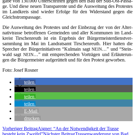
ga­be von 130.000 Unter­schrif­ten gegen den Bau der Süd-Ost-Pas­sa­
ge. Und die­se neu­en Trans­pa­ren­te und die Aus­wei­tung des Pro­tes­tes
im Land­kreis sind wie­der Erfol­ge für den Wider­stand gegen die
Gleichstrompassage.
Die Aus­wei­tung des Pro­tes­tes und der Ein­be­zug der von der Alter­
na­tiv­tras­se betrof­fe­nen Gemein­den und aller Kom­mu­nen im Land­
kreist Tir­schen­reuth ist ein Ergeb­nis der Bür­ger­meis­ter­dienst­ver­
samm­lung im Mai im Land­rats­amt Tir­schen­reuth. Hier hat­ten die
Spre­cher der Bür­ger­initia­ti­ven “Kul­main sagt
…” und “Stein­
NEIN
wald sagt
…” mit ent­spre­chen­den Vor­trä­gen und Erläu­te­run­
NEIN
gen die Bür­ger­meis­ter auf­ge­rüt­telt und für den Pro­test geworben.
Foto: Josef Rosner
tei­len
tei­len
tei­len
tei­len
E‑Mail
dru­cken
Beitragsnavigation
Vorheriger Beitrag
Aigner: “An der Not­wen­dig­keit der Tras­se
besteht kein Zweifel”
Nächster Beitrag
Tras­sen­wan­de­rung von Bad