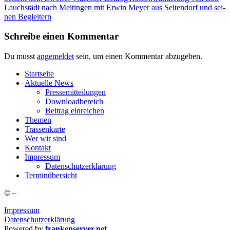
Lauch­städt nach Meit­in­gen mit Erwin Mey­er aus Sei­ten­dorf und sei­
nen Begleitern
Schreibe einen Kommentar
Du musst
angemeldet
sein, um einen Kommentar abzugeben.
Start­sei­te
Aktu­el­le News
Pres­se­mit­tei­lun­gen
Down­load­be­reich
Bei­trag einreichen
The­men
Tras­sen­kar­te
Wer wir sind
Kon­takt
Impres­sum
Daten­schutz­er­klä­rung
Ter­min­über­sicht
©
–
Impressum
Datenschutzerklärung
Powered by
frankenserver.net