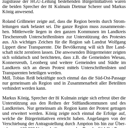
zug­stras­se der HGÜ-Lei­tung bestehen­den Bür­ger­initia­ti­ven waren
die bei­den Spre­cher der
Kul­main Diet­mar Sche­rer und Mar­kus
BI
König anwesend.
Roland Grill­mei­er zeig­te auf, dass die Regi­on bereits durch Strom­
lei­tun­gen stark belas­tet sei. Die gan­ze Regi­on muss zusam­men­ste­
hen. Mitt­ler­wei­le lie­gen in den gan­zen Kom­mu­nen im Land­kreis
Tir­schen­reuth Unter­schrif­ten­lis­ten zur Unter­stüt­zung des Pro­tes­tes
aus. Als wich­ti­ges Zei­chen für die Regi­on sah Land­rat Wolf­gang
Lip­pert die­se Trans­pa­ren­te. Die Bevöl­ke­rung will sich Ihre Land­
schaft nicht zer­stö­ren las­sen. Die anwe­sen­den Bür­ger­meis­ter zeig­ten
sich soli­da­risch und berich­te­ten, dass z.B. die Gemein­den Wies­au,
Kon­ners­reuth, Leon­berg und wei­te­re Gemein­den und Städ­te im
Land­kreis sich an diesm Pro­test mit­tels Unter­schrif­ten­lis­ten und
Trans­pa­ren­ten betei­li­gen wer­den.
MdL Tobi­as Reiß bekräf­tig­te noch ein­mal das die Süd-Ost-Pas­sa­ge
nur gemein­sam als Regi­on und in Zusam­men­ar­beit aller Betei­li­ten
ver­hin­dert wer­den kann.
Mar­kus König, Spre­cher der
Kul­main zeig­te sich erfreut über die
BI
Unter­stüt­zung aus den Rei­hen der Stift­land­kom­mu­nen und des
Land­krei­ses. Nur gemein­sam als Regi­on kann der Pro­test getra­gen
und erwei­tert wer­den. König zeig­te noch ein­mal die Erfol­ge auf,
wel­che die Bür­ger­initia­ti­ven erreicht haben. Ange­fan­gen von der
Ver­schie­bung der Antrags­stel­lung durch Ampri­on bis hin zur Über­