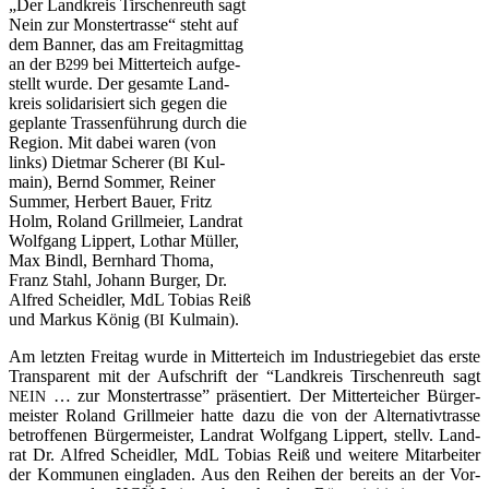
„Der Land­kreis Tir­schen­reuth sagt
Nein zur Mons­ter­tras­se“ steht auf
dem Ban­ner, das am Frei­tag­mit­tag
an der
bei Mit­ter­teich auf­ge­
B299
stellt wur­de. Der gesam­te Land­
kreis soli­da­ri­siert sich gegen die
geplan­te Tras­sen­füh­rung durch die
Regi­on. Mit dabei waren (von
links) Diet­mar Sche­rer (
Kul­
BI
main), Bernd Som­mer, Rei­ner
Sum­mer, Her­bert Bau­er, Fritz
Holm, Roland Grill­mei­er, Land­rat
Wolf­gang Lip­pert, Lothar Mül­ler,
Max Bindl, Bern­hard Tho­ma,
Franz Stahl, Johann Bur­ger, Dr.
Alfred Scheid­ler, MdL Tobi­as Reiß
und Mar­kus König (
Kulmain).
BI
Am letz­ten Frei­tag wur­de in Mit­ter­teich im Indus­trie­ge­biet das ers­te
Trans­pa­rent mit der Auf­schrift der “Land­kreis Tir­schen­reuth sagt
… zur Mons­ter­tras­se” prä­sen­tiert. Der Mit­ter­tei­cher Bür­ger­
NEIN
meis­ter Roland Grill­mei­er hat­te dazu die von der Alter­na­tiv­tras­se
betrof­fe­nen Bür­ger­meis­ter, Land­rat Wolf­gang Lip­pert, stellv. Land­
rat Dr. Alfred Scheid­ler, MdL Tobi­as Reiß und wei­te­re Mit­ar­bei­ter
der Kom­mu­nen ein­gla­den. Aus den Rei­hen der bereits an der Vor­