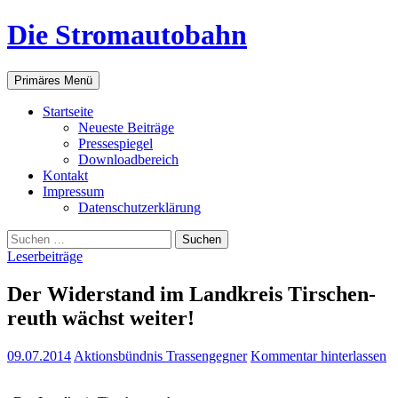
Zum
Die Stromautobahn
Inhalt
springen
Suchen
Primäres Menü
Start­sei­te
Neu­es­te Beiträge
Pres­se­spie­gel
Down­load­be­reich
Kon­takt
Impres­sum
Daten­schutz­er­klä­rung
Suchen
nach:
Leserbeiträge
Der Wider­stand im Land­kreis Tir­schen­
reuth wächst weiter!
09.07.2014
Aktionsbündnis Trassengegner
Kommentar hinterlassen