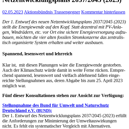
02.05.2023
Aktionsbündnis Trassengegner
Kommentar hinterlassen
Der 1. Ent­wurf des neu­en Netz­ent­wick­lungs­plans 2037/2045 (2023)
stellt die Ener­gie­wen­de auf den Kopf. Statt dezen­tral mit PV-Anla­
gen, Wind­rä­dern, etc. vor Ort eine siche­re Ener­gie­ver­sor­gung auf­zu­
bau­en, möch­ten die vier alten fos­si­len Strom­kon­zer­ne das zen­tra­lis­
tisch orga­ni­sier­te Sys­tem erhal­ten und wei­ter ausbauen.
Span­nend, lesens­wert und lehrreich
Klar ist, mit die­sen Pla­nun­gen wäre die Ener­gie­wen­de gestor­ben.
Auch der Kli­ma­schutz wür­de damit in wei­te Fer­ne rücken. Ent­spre­
chend span­nend, lesens­wert und viel­fach ableh­nend fal­len ein­ge­
reich­te Stel­lung­nah­men aus, deren Abga­be bis zum 25. April 2023
mög­lich war.
Fünf die­ser Kon­sul­ta­tio­nen ste­hen zur Ansicht zur Verfügung:
Stel­lung­nah­me des Bund für Umwelt und Natur­schutz
Deutsch­land e.V. (
):
BUND
Der 1. Ent­wurf des Netz­ent­wick­lungs­plans 2037/2045 (2023) erfüllt
die Anfor­de­run­gen zur Mini­mie­rung der Umwelt­aus­wir­kun­gen
nicht. Es fehlt ein sys­te­ma­ti­scher Ver­gleich mit Alternativen.