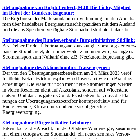
Stel­lung­nah­me von Ralph Len­kert, MdB Die Lin­ke, Mit­glied
im Bei­rat der Bundesnetzagentur:
Die Ergeb­nis­se der Markt­si­mu­la­ti­on in Ver­bin­dung mit den Annah­
men über han­del­ba­re Ener­gie­aus­tausch­ka­pa­zi­tä­ten mit dem Aus­land
und die aus Spei­chern ver­füg­ba­re Strom­ar­beit sind nicht plausibel.
Stel­lung­nah­me des Bun­des­ver­bands Bür­ger­initia­ti­ven Südlink:
Als Trei­ber für den Über­tra­gungs­netz­aus­bau gilt vor­ran­gig der euro­
päi­sche Strom­han­del, der immer wei­ter zuneh­men wird, solan­ge es
Strom­trans­port zum Null­ta­rif ohne z.B. Netz­kno­ten­be­prei­sung gibt.
Stel­lung­nah­me des Akti­ons­bünd­nis Trassengegner:
Der von den Über­tra­gungs­netz­be­trei­bern am 24. März 2023 ver­öf­
fent­lich­te Netz­ent­wick­lungs­plan wirkt ins­ge­samt wie ein Brand­be­
schleu­ni­ger. Die Plä­ne für noch mehr neue Strom­lei­tun­gen wer­den
in vie­len Regio­nen nicht auf Akzep­tanz, son­dern auf Wider­stand
sto­ßen. Und das aus gutem Grund: Es ist erkenn­bar, dass die Pla­
nun­gen der Über­tra­gungs­netz­be­trei­ber kon­tra­pro­duk­tiv sind für
Ener­gie­wen­de, Kli­ma­schutz und eine sozi­al gerech­te
Energieversorgung.
Stel­lung­nah­me Bür­ger­initia­ti­ve Leinburg:
Erkenn­bar ist die Absicht, mit der Off­shore-Wind­ener­gie, zusam­men
mit einem euro­pa­wei­ten Strom­han­del, ein neu­es zen­tra­les Ver­sor­