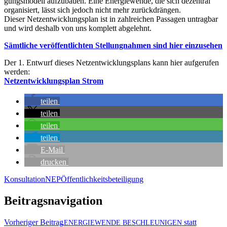
gungs­mo­dell auf­zu­bau­en. Eine Ener­gie­wen­de, die sich dezen­tral
orga­ni­siert, lässt sich jedoch nicht mehr zurückdrängen.
Die­ser Netz­ent­wick­lungs­plan ist in zahl­rei­chen Pas­sa­gen untrag­bar
und wird des­halb von uns kom­plett abgelehnt.
Sämt­li­che ver­öf­fent­lich­ten Stel­lung­nah­men sind hier einzusehen
Der 1. Ent­wurf die­ses Netz­ent­wick­lungs­plans kann hier auf­ge­ru­fen
werden:
Netz­ent­wick­lungs­plan Strom
tei­len
tei­len
tei­len
tei­len
E‑Mail
dru­cken
Konsultation
NEP
Öffentlichkeitsbeteiligung
Beitragsnavigation
Vorheriger Beitrag
„
statt
ENERGIEWENDE
BESCHLEUNIGEN