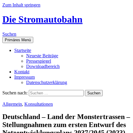
Zum Inhalt springen
Die Stromautobahn
Suchen
Primäres Menü
Start­sei­te
Neu­es­te Beiträge
Pres­se­spie­gel
Down­load­be­reich
Kon­takt
Impres­sum
Daten­schutz­er­klä­rung
Suchen nach:
Allgemein
,
Konsultationen
Deutsch­land – Land der Mons­ter­tras­sen –
Stel­lung­nah­men zum ers­ten Ent­wurf des
Netz­ent­wick­lungs­plans 2037/2045 (2023)