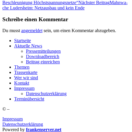
Beschleu­ni­gung Höchstspannungsnetze“
Nächster Beitrag
Mahn­wa­
che Luders­heim: Netz­aus­bau und kein Ende
Schreibe einen Kommentar
Du musst
angemeldet
sein, um einen Kommentar abzugeben.
Start­sei­te
Aktu­el­le News
Pres­se­mit­tei­lun­gen
Down­load­be­reich
Bei­trag einreichen
The­men
Tras­sen­kar­te
Wer wir sind
Kon­takt
Impres­sum
Daten­schutz­er­klä­rung
Ter­min­über­sicht
©
–
Impressum
Datenschutzerklärung
Powered by
frankenserver.net