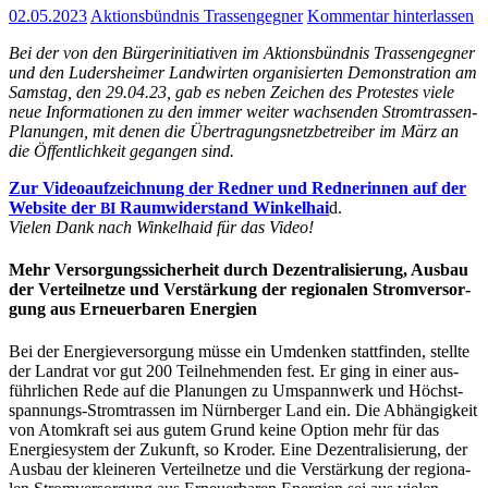
02.05.2023
Aktionsbündnis Trassengegner
Kommentar hinterlassen
Bei der von den Bür­ger­initia­ti­ven im Akti­ons­bünd­nis Tras­sen­geg­ner
und den Luders­hei­mer Land­wir­ten orga­ni­sier­ten Demons­tra­ti­on am
Sams­tag, den 29.04.23, gab es neben Zei­chen des Pro­tes­tes vie­le
neue Infor­ma­tio­nen zu den immer wei­ter wach­sen­den Strom­tras­sen-
Pla­nun­gen, mit denen die Über­tra­gungs­netz­be­trei­ber im März an
die Öffent­lich­keit gegan­gen sind.
Zur Video­auf­zeich­nung der Red­ner und Red­ne­rin­nen auf der
Web­site der
Raum­wi­der­stand Win­kel­hai
d.
BI
Vie­len Dank nach Win­kel­haid für das Video!
Mehr Ver­sor­gungs­si­cher­heit durch Dezen­tra­li­sie­rung, Aus­bau
der Ver­teil­net­ze und Ver­stär­kung der regio­na­len Strom­ver­sor­
gung aus Erneu­er­ba­ren Energien
Bei der Ener­gie­ver­sor­gung müs­se ein Umden­ken statt­fin­den, stell­te
der Land­rat vor gut 200 Teil­neh­men­den fest. Er ging in einer aus­
führ­li­chen Rede auf die Pla­nun­gen zu Umspann­werk und Höchst­
span­nungs-Strom­tras­sen im Nürn­ber­ger Land ein. Die Abhän­gig­keit
von Atom­kraft sei aus gutem Grund kei­ne Opti­on mehr für das
Ener­gie­sys­tem der Zukunft, so Kro­der. Eine Dezen­tra­li­sie­rung, der
Aus­bau der klei­ne­ren Ver­teil­net­ze und die Ver­stär­kung der regio­na­