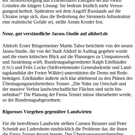
len Strom­ver­sor­gung aus Erneu­er­ba­ren Ener­gien sei aus vie­len
Grün­den die klü­ge­re Lösung: Sie bedeu­te letzt­lich mehr Ver­sor­
gungs­si­cher­heit. Spä­tes­tens seit dem Angriff Russ­lands auf die
Ukrai­ne zei­ge sich, dass die Bedro­hung der Strom­netz-Infra­struk­tur
eine rea­lis­ti­sche Gefahr sei, stell­te Armin Kro­der fest.
Neue, gut ver­ständ­li­che Jarass-Stu­die auf altdorf.de
Alt­dorfs Ers­ter Bür­ger­meis­ter Mar­tin Tabor berich­te­te von der neu­en
Jarass-Stu­die, die von der Stadt Alt­dorf in Auf­trag gege­ben wur­de
und die einen kri­ti­schen Blick auf die Pla­nun­gen zu Umspann­werk
und Jura­lei­tung wirft. Bun­des­tags­ab­ge­ord­ne­ter Ralph Edel­h­äu­ßer
(
) und Felix Locke (Stell­ver­tre­ten­der Gene­ral­se­kre­tär und Land­
CSU
tags­kan­di­dat der Frei­en Wäh­ler) unter­stütz­ten die Demo mit Rede­
bei­trä­gen. Edel­h­äu­ßer äußer­te sich klar ableh­nend zu den Plä­nen des
Über­tra­gungs­netz­be­trei­bers Ten­net: „Die Nähe zur Ort­schaft und
der mas­si­ve Ver­lust land­wirt­schaft­li­cher Flä­chen sind nicht hin­
nehm­bar!“ Die Pla­nung der Fir­ma Ten­net müs­se über­ar­bei­tet wer­de,
so der Bundestagsabgeordnete.
Rigo­ro­ses Vor­ge­hen gegen­über Landwirten
Für die betrof­fe­nen Land­wir­te stell­ten Car­men Brun­ner und Peter
Schmidt aus Luders­heim ein­drück­lich die Pro­ble­me dar, die ihnen
die Fir­ma Ten­net der­zeit berei­te. Der Über­tra­gungs­netz­be­trei­ber