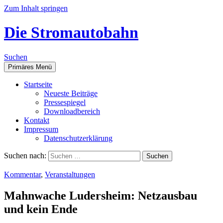
Zum Inhalt springen
Die Stromautobahn
Suchen
Primäres Menü
Start­sei­te
Neu­es­te Beiträge
Pres­se­spie­gel
Down­load­be­reich
Kon­takt
Impres­sum
Daten­schutz­er­klä­rung
Suchen nach:
Kommentar
,
Veranstaltungen
Mahn­wa­che Luders­heim: Netz­aus­bau
und kein Ende