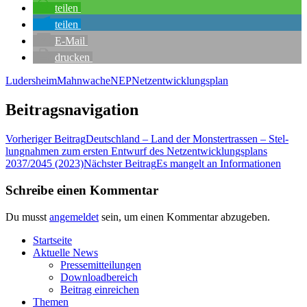
tei­len
tei­len
E‑Mail
dru­cken
Ludersheim
Mahnwache
NEP
Netzentwicklungsplan
Beitragsnavigation
Vorheriger Beitrag
Deutsch­land – Land der Mons­ter­tras­sen – Stel­
lung­nah­men zum ers­ten Ent­wurf des Netz­ent­wick­lungs­plans
2037/2045 (2023)
Nächster Beitrag
Es man­gelt an Informationen
Schreibe einen Kommentar
Du musst
angemeldet
sein, um einen Kommentar abzugeben.
Start­sei­te
Aktu­el­le News
Pres­se­mit­tei­lun­gen
Down­load­be­reich
Bei­trag einreichen
The­men