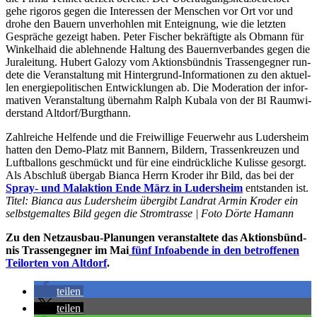
gehe rigo­ros gegen die Inter­es­sen der Men­schen vor Ort vor und
dro­he den Bau­ern unver­hoh­len mit Ent­eig­nung, wie die letz­ten
Gesprä­che gezeigt haben. Peter Fischer bekräf­tig­te als Obmann für
Win­kel­haid die ableh­nen­de Hal­tung des Bau­ern­ver­ban­des gegen die
Jura­lei­tung. Hubert Galo­zy vom Akti­ons­bünd­nis Tras­sen­geg­ner run­
de­te die Ver­an­stal­tung mit Hin­ter­grund-Infor­ma­tio­nen zu den aktu­el­
len ener­gie­po­li­ti­schen Ent­wick­lun­gen ab. Die Mode­ra­ti­on der infor­
ma­ti­ven Ver­an­stal­tung über­nahm Ralph Kuba­la von der
Raum­wi­
BI
der­stand Altdorf/Burgthann.
Zahl­rei­che Hel­fen­de und die Frei­wil­li­ge Feu­er­wehr aus Luders­heim
hat­ten den Demo-Platz mit Ban­nern, Bil­dern, Tras­sen­kreu­zen und
Luft­bal­lons geschmückt und für eine ein­drück­li­che Kulis­se gesorgt.
Als Abschluß über­gab Bian­ca Herrn Kro­der ihr Bild, das bei der
Spray- und Mal­ak­ti­on Ende März in Luders­heim
ent­stan­den ist.
Titel: Bian­ca aus Luders­heim über­gibt Land­rat Armin Kro­der ein
selbst­ge­mal­tes Bild gegen die Strom­tras­se | Foto Dör­te Hamann
Zu den Netz­aus­bau-Pla­nun­gen ver­an­stal­te­te das Akti­ons­bünd­
nis Tras­sen­geg­ner im Mai
fünf Info­aben­de in den betrof­fe­nen
Teil­or­ten von Alt­dorf
.
tei­len
tei­len