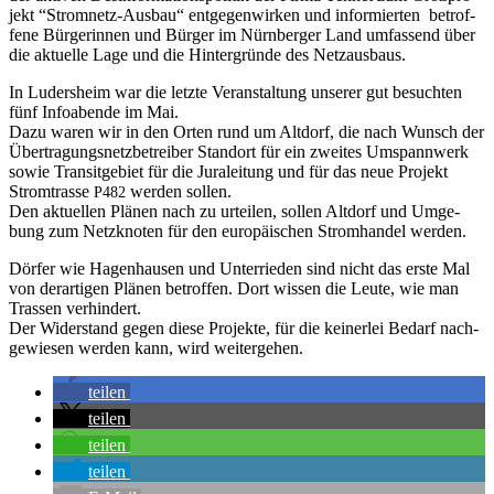
jekt “Strom­netz-Aus­bau“ ent­ge­gen­wir­ken und infor­mier­ten betrof­
fe­ne Bür­ge­rin­nen und Bür­ger im Nürn­ber­ger Land umfas­send über
die aktu­el­le Lage und die Hin­ter­grün­de des Netzausbaus.
In Luders­heim war die letz­te Ver­an­stal­tung unse­rer gut besuch­ten
fünf Info­aben­de im Mai.
Dazu waren wir in den Orten rund um Alt­dorf, die nach Wunsch der
Über­tra­gungs­netz­be­trei­ber Stand­ort für ein zwei­tes Umspann­werk
sowie Tran­sit­ge­biet für die Jura­lei­tung und für das neue Pro­jekt
Strom­tras­se
wer­den sollen.
P482
Den aktu­el­len Plä­nen nach zu urtei­len, sol­len Alt­dorf und Umge­
bung zum Netz­kno­ten für den euro­päi­schen Strom­han­del werden.
Dör­fer wie Hagen­hau­sen und Unter­rie­den sind nicht das ers­te Mal
von der­ar­ti­gen Plä­nen betrof­fen. Dort wis­sen die Leu­te, wie man
Tras­sen verhindert.
Der Wider­stand gegen die­se Pro­jek­te, für die kei­ner­lei Bedarf nach­
ge­wie­sen wer­den kann, wird weitergehen.
tei­len
tei­len
tei­len
tei­len