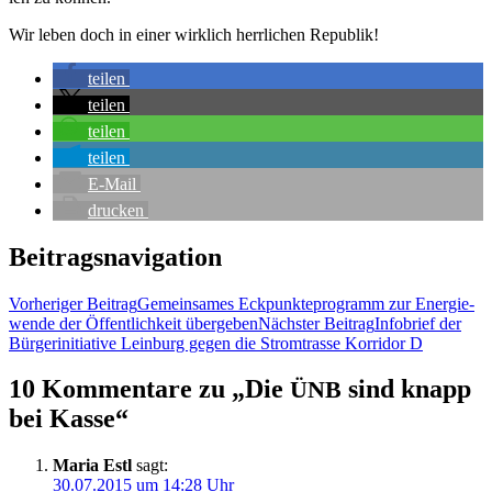
Wir leben doch in einer wirk­lich herr­li­chen Republik!
tei­len
tei­len
tei­len
tei­len
E‑Mail
dru­cken
Beitragsnavigation
Vorheriger Beitrag
Gemein­sa­mes Eck­punk­te­pro­gramm zur Ener­gie­
wen­de der Öffent­lich­keit übergeben
Nächster Beitrag
Info­brief der
Bür­ger­initia­ti­ve Lein­burg gegen die Strom­tras­se Kor­ri­dor D
10 Kommentare zu „Die
sind knapp
ÜNB
bei Kasse“
Maria Estl
sagt:
30.07.2015 um 14:28 Uhr