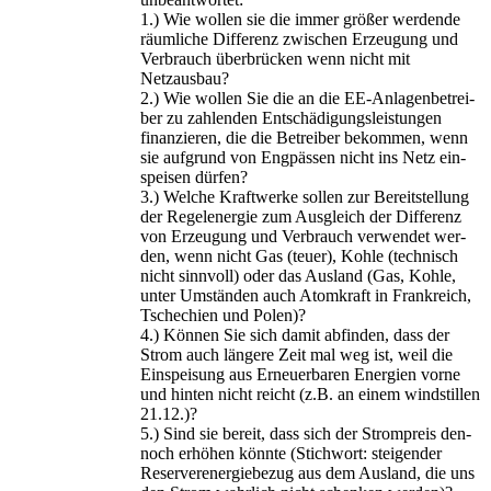
1.) Wie wol­len sie die immer grö­ßer wer­den­de
räum­li­che Dif­fe­renz zwi­schen Erzeu­gung und
Ver­brauch über­brü­cken wenn nicht mit
Netzausbau?
2.) Wie wol­len Sie die an die EE-Anla­gen­be­trei­
ber zu zah­len­den Ent­schä­di­gungs­leis­tun­gen
finan­zie­ren, die die Betrei­ber bekom­men, wenn
sie auf­grund von Eng­päs­sen nicht ins Netz ein­
spei­sen dürfen?
3.) Wel­che Kraft­wer­ke sol­len zur Bereit­stel­lung
der Regel­en­er­gie zum Aus­gleich der Dif­fe­renz
von Erzeu­gung und Ver­brauch ver­wen­det wer­
den, wenn nicht Gas (teu­er), Koh­le (tech­nisch
nicht sinn­voll) oder das Aus­land (Gas, Koh­le,
unter Umstän­den auch Atom­kraft in Frank­reich,
Tsche­chi­en und Polen)?
4.) Kön­nen Sie sich damit abfin­den, dass der
Strom auch län­ge­re Zeit mal weg ist, weil die
Ein­spei­sung aus Erneu­er­ba­ren Ener­gien vor­ne
und hin­ten nicht reicht (z.B. an einem wind­stil­len
21.12.)?
5.) Sind sie bereit, dass sich der Strom­preis den­
noch erhö­hen könn­te (Stich­wort: stei­gen­der
Reser­ver­ener­gie­be­zug aus dem Aus­land, die uns