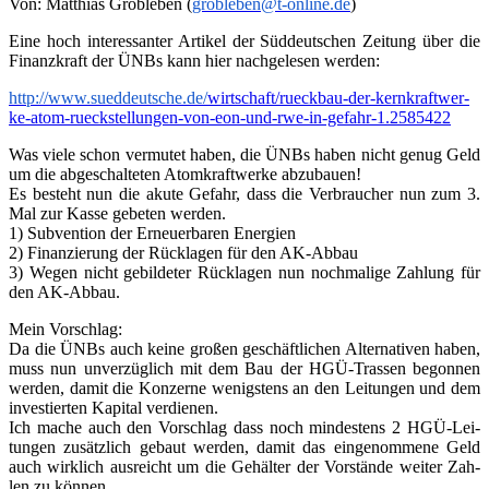
Von: Mat­thi­as Groble­ben (
grobleben@t‑online.de
)
Eine hoch inter­es­san­ter Arti­kel der Süd­deut­schen Zei­tung über die
Finanz­kraft der ÜNBs kann hier nach­ge­le­sen werden:
http://www.sueddeutsche.de/
wirt­schaf­t/rueck­bau-der-
kern­kraft­wer­
ke-atom-
rueck­stel­lun­gen-von-eon-und-
rwe-in-gefahr‑1.2585422
Was vie­le schon ver­mu­tet haben, die ÜNBs haben nicht genug Geld
um die abge­schal­te­ten Atom­kraft­wer­ke abzu­bau­en!
Es besteht nun die aku­te Gefahr, dass die Ver­brau­cher nun zum 3.
Mal zur Kas­se gebe­ten wer­den.
1) Sub­ven­ti­on der Erneu­er­ba­ren Ener­gien
2) Finan­zie­rung der Rück­la­gen für den AK-Abbau
3) Wegen nicht gebil­de­ter Rück­la­gen nun noch­ma­li­ge Zah­lung für
den AK-Abbau.
Mein Vor­schlag:
Da die ÜNBs auch kei­ne gro­ßen geschäft­li­chen Alter­na­ti­ven haben,
muss nun unver­züg­lich mit dem Bau der HGÜ-Tras­sen begon­nen
wer­den, damit die Kon­zer­ne wenigs­tens an den Lei­tun­gen und dem
inves­tier­ten Kapi­tal ver­die­nen.
Ich mache auch den Vor­schlag dass noch min­des­tens 2 HGÜ-Lei­
tun­gen zusätz­lich gebaut wer­den, damit das ein­ge­nom­me­ne Geld
auch wirk­lich aus­reicht um die Gehäl­ter der Vor­stän­de wei­ter Zah­
len zu können.