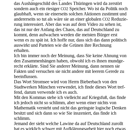
das Aus­hän­ge­schild des Lan­des Thü­rin­gen wird da zer­stört
son­dern auch ein rie­si­ger
Spei­cher. Wo ist da Poli­tik noch
CO2
glaub­haft, wenn sie einer­seits sol­chen Aktio­nen zustimmt und
ande­rer­seits so tut als wäre sie an einer glo­ba­len
Redu­zie­
CO2
rung inter­es­siert. Aber das was auf dem Video zu sehen ist,
das ist nur der Anfang des Cha­os, das auf Deutsch­land zu
kommt, denn auf­wa­chen wer­den die meis­ten Bür­ger erst
wenn es zu spät ist. Ich hof­fe nur, dass sich das dann poli­tisch
aus­wirkt und Par­tei­en wie die Grü­nen ihre Rech­nung
erhalten.
Ich bin immer noch der Mei­nung, dass Sie kei­ne Ahnung von
den Zusam­men­hän­gen haben, obwohl ich es ihnen mund­ge­
recht erklär­te. Sind Sie ande­rer Mei­nung, dann nen­nen sie
Fak­ten und ver­su­chen sie nicht ande­re mit lee­rem Gere­de zu
beeinflussen.
Das Wort Strom­see wird von Herrn Bie­ber­bach von den
Stadt­wer­ken Mün­chen ver­wen­det, ich fin­de die­ses Wort tref­
fend, dar­um ver­wen­de ich es auch.
Mit den Kom­mas ste­he ich viel­leicht auf Kriegs­fuß, das fin­de
ich jedoch nicht so schlimm, aber wenn einer nichts von
Mathe­ma­tik ver­steht und nicht das gerings­te logi­sche Den­ken
besitzt und sich dann so wie Sie insze­niert, das fin­de ich
schlimm.
Jemand der sieht wel­che Lawi­ne da auf Deutsch­land zurollt
hat es wirk­lich schwer mit Auf­klä­rungs­ar­beit hier noch etwas