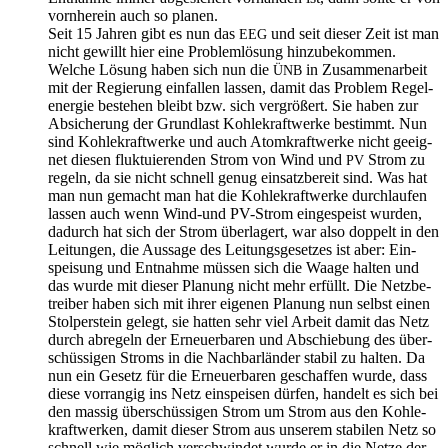
vorn­her­ein auch so planen.
Seit 15 Jah­ren gibt es nun das
und seit die­ser Zeit ist man
EEG
nicht gewillt hier eine Pro­blem­lö­sung hinzubekommen.
Wel­che Lösung haben sich nun die
in Zusam­men­ar­beit
ÜNB
mit der Regie­rung ein­fal­len las­sen, damit das Pro­blem Regel­
en­er­gie bestehen bleibt bzw. sich ver­grö­ßert. Sie haben zur
Absi­che­rung der Grund­last Koh­le­kraft­wer­ke bestimmt. Nun
sind Koh­le­kraft­wer­ke und auch Atom­kraft­wer­ke nicht geeig­
net die­sen fluk­tu­ie­ren­den Strom von Wind und
Strom zu
PV
regeln, da sie nicht schnell genug ein­satz­be­reit sind. Was hat
man nun gemacht man hat die Koh­le­kraft­wer­ke durch­lau­fen
las­sen auch wenn Wind-und PV-Strom ein­ge­speist wur­den,
dadurch hat sich der Strom über­la­gert, war also dop­pelt in den
Lei­tun­gen, die Aus­sa­ge des Lei­tungs­ge­set­zes ist aber: Ein­
spei­sung und Ent­nah­me müs­sen sich die Waa­ge hal­ten und
das wur­de mit die­ser Pla­nung nicht mehr erfüllt. Die Netz­be­
trei­ber haben sich mit ihrer eige­nen Pla­nung nun selbst einen
Stol­per­stein gelegt, sie hat­ten sehr viel Arbeit damit das Netz
durch abre­geln der Erneu­er­ba­ren und Abschie­bung des über­
schüs­si­gen Stroms in die Nach­bar­län­der sta­bil zu hal­ten. Da
nun ein Gesetz für die Erneu­er­ba­ren geschaf­fen wur­de, dass
die­se vor­ran­gig ins Netz ein­spei­sen dür­fen, han­delt es sich bei
den mas­sig über­schüs­si­gen Strom um Strom aus den Koh­le­
kraft­wer­ken, damit die­ser Strom aus unse­rem sta­bi­len Netz so
schnell wie mög­lich ver­schwin­det wur­de er in die Net­ze der