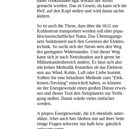
dabei voll­kom­men egal wor­aus der Strom
gemacht wer­den. Das ist Gesetz, da kann sich die
auf den Kopf stel­len und wird dar­an nichts
RWE
ändern.
So ist auch die The­se, dass über die
nur
HGÜ
Koh­lestrom trans­por­tiert wer­den soll eher popu­
lär­wis­sen­schaft­li­cher Natur. Das Über­tra­gungs­
netz funk­tio­niert nach den Geset­zen der Elek­tro­
tech­nik. So sucht sich der Strom stets den Weg
des gerings­ten Wider­stan­des. Und die­ser Weg
kann sich je nach Netz­si­tua­ti­on auch ger­ne im
Mil­li­se­kun­den­be­reich ändern. Es lässt sich also
mit kei­ner Metho­dik fest­stel­len ob das Elek­tron
nun aus Wind, Koh­le, Luft oder Lie­be kommt.
Soll­ten Sie eine belast­ba­re Metho­de zum “Elek­
tro­nen-Tre­cking” ent­wi­ckelt haben, so kön­nen
sie der Ener­gie­wen­de einen gro­ßen Dienst erwei­
sen und die­ses Tool den Netz­pla­nern zur Ver­fü­
gung stel­len. Damit wür­de vie­les ein­fa­cher
werden.
A pro­pos Ener­gie­wen­de, die ich eben­falls unter­
stüt­ze. Aber auch hier blei­ben mir auf ihrer Sei­te
eini­ge Fra­gen teil­wei­se nur halb bzw. gänz­lich
unbeantwortet: