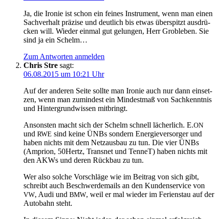
Ja, die Iro­nie ist schon ein fei­nes Instru­ment, wenn man einen
Sach­ver­halt prä­zi­se und deut­lich bis etwas über­spitzt aus­drü­
cken will. Wie­der ein­mal gut gelun­gen, Herr Groble­ben. Sie
sind ja ein Schelm…
Zum Antworten anmelden
Chris Stre
sagt:
06.08.2015 um 10:21 Uhr
Auf der ande­ren Sei­te soll­te man Iro­nie auch nur dann ein­set­
zen, wenn man zumin­dest ein Min­dest­maß von Sach­kennt­nis
und Hin­ter­grund­wis­sen mitbringt.
Ansons­ten macht sich der Schelm schnell lächer­lich. E.
ON
und
sind kei­ne ÜNBs son­dern Ener­gie­ver­sor­ger und
RWE
haben nichts mit dem Netz­aus­bau zu tun. Die vier ÜNBs
(Ampri­on, 50Hertz, Trans­net und Ten­neT) haben nichts mit
den AKWs und deren Rück­bau zu tun.
Wer also sol­che Vor­schlä­ge wie im Bei­trag von sich gibt,
schreibt auch Beschwer­de­mails an den Kun­den­ser­vice von
, Audi und
, weil er mal wie­der im Feri­en­stau auf der
VW
BMW
Auto­bahn steht.