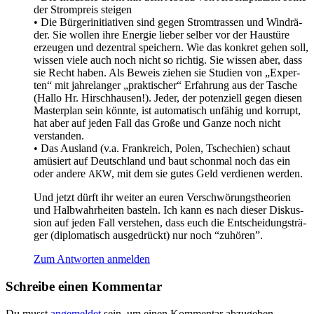
der Strom­preis steigen
• Die Bür­ger­initia­ti­ven sind gegen Strom­tras­sen und Wind­rä­
der. Sie wol­len ihre Ener­gie lie­ber sel­ber vor der Haus­tü­re
erzeu­gen und dezen­tral spei­chern. Wie das kon­kret gehen soll,
wis­sen vie­le auch noch nicht so rich­tig. Sie wis­sen aber, dass
sie Recht haben. Als Beweis zie­hen sie Stu­di­en von „Exper­
ten“ mit jah­re­lan­ger „prak­ti­scher“ Erfah­rung aus der Tasche
(Hal­lo Hr. Hirsch­hau­sen!). Jeder, der poten­zi­ell gegen die­sen
Mas­ter­plan sein könn­te, ist auto­ma­tisch unfä­hig und kor­rupt,
hat aber auf jeden Fall das Gro­ße und Gan­ze noch nicht
verstanden.
• Das Aus­land (v.a. Frank­reich, Polen, Tsche­chi­en) schaut
amü­siert auf Deutsch­land und baut schon­mal noch das ein
oder ande­re
, mit dem sie gutes Geld ver­die­nen werden.
AKW
Und jetzt dürft ihr wei­ter an euren Ver­schwö­rungs­theo­rien
und Halb­wahr­hei­ten bas­teln. Ich kann es nach die­ser Dis­kus­
si­on auf jeden Fall ver­ste­hen, dass euch die Ent­schei­dungs­trä­
ger (diplo­ma­tisch aus­ge­drückt) nur noch “zuhö­ren”.
Zum Antworten anmelden
Schreibe einen Kommentar
Du musst
angemeldet
sein, um einen Kommentar abzugeben.