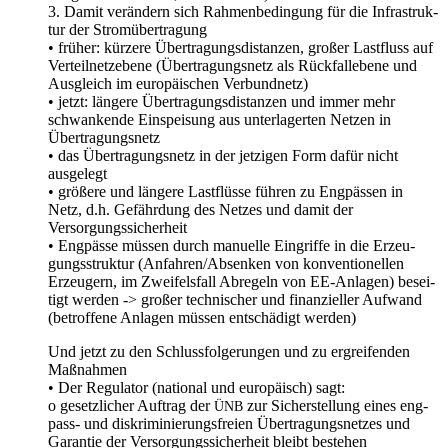
3. Damit ver­än­dern sich Rah­men­be­din­gung für die Infra­struk­
tur der Stromübertragung
• frü­her: kür­ze­re Über­tra­gungs­di­stan­zen, gro­ßer Last­fluss auf
Ver­teil­netz­ebe­ne (Über­tra­gungs­netz als Rück­fal­l­e­be­ne und
Aus­gleich im euro­päi­schen Verbundnetz)
• jetzt: län­ge­re Über­tra­gungs­di­stan­zen und immer mehr
schwan­ken­de Ein­spei­sung aus unter­la­ger­ten Net­zen in
Übertragungsnetz
• das Über­tra­gungs­netz in der jet­zi­gen Form dafür nicht
ausgelegt
• grö­ße­re und län­ge­re Last­flüs­se füh­ren zu Eng­päs­sen in
Netz, d.h. Gefähr­dung des Net­zes und damit der
Versorgungssicherheit
• Eng­päs­se müs­sen durch manu­el­le Ein­grif­fe in die Erzeu­
gungs­struk­tur (Anfahren/Absenken von kon­ven­tio­nel­len
Erzeu­gern, im Zwei­fels­fall Abre­geln von EE-Anla­gen) besei­
tigt wer­den -> gro­ßer tech­ni­scher und finan­zi­el­ler Auf­wand
(betrof­fe­ne Anla­gen müs­sen ent­schä­digt werden)
Und jetzt zu den Schluss­fol­ge­run­gen und zu ergrei­fen­den
Maßnahmen
• Der Regu­la­tor (natio­nal und euro­pä­isch) sagt:
o gesetz­li­cher Auf­trag der
zur Sicher­stel­lung eines eng­
ÜNB
pass- und dis­kri­mi­nie­rungs­frei­en Über­tra­gungs­net­zes und
Garan­tie der Ver­sor­gungs­si­cher­heit bleibt bestehen