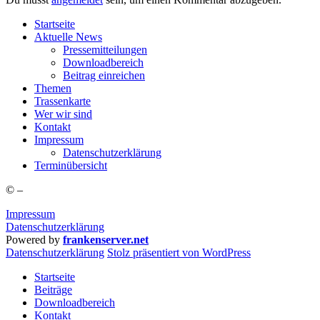
Start­sei­te
Aktu­el­le News
Pres­se­mit­tei­lun­gen
Down­load­be­reich
Bei­trag einreichen
The­men
Tras­sen­kar­te
Wer wir sind
Kon­takt
Impres­sum
Daten­schutz­er­klä­rung
Ter­min­über­sicht
©
–
Impressum
Datenschutzerklärung
Powered by
frankenserver.net
Daten­schutz­er­klä­rung
Stolz präsentiert von WordPress
Startseite
Beiträge
Downloadbereich
Kontakt