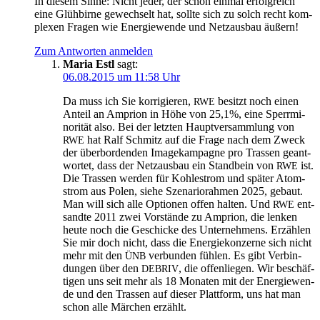
In die­sem Sin­ne: Nicht jeder, der schon ein­mal erfolg­reich
eine Glüh­bir­ne gewech­selt hat, soll­te sich zu solch recht kom­
ple­xen Fra­gen wie Ener­gie­wen­de und Netz­aus­bau äußern!
Zum Antworten anmelden
Maria Estl
sagt:
06.08.2015 um 11:58 Uhr
Da muss ich Sie kor­ri­gie­ren,
besitzt noch einen
RWE
Anteil an Ampri­on in Höhe von 25,1%, eine Sperr­mi­
no­ri­tät also. Bei der letz­ten Haupt­ver­samm­lung von
hat Ralf Schmitz auf die Fra­ge nach dem Zweck
RWE
der über­bor­den­den Image­kam­pa­gne pro Tras­sen geant­
wor­tet, dass der Netz­aus­bau ein Stand­bein von
ist.
RWE
Die Tras­sen wer­den für Koh­lestrom und spä­ter Atom­
strom aus Polen, sie­he Sze­na­rio­rah­men 2025, gebaut.
Man will sich alle Optio­nen offen hal­ten. Und
ent­
RWE
sand­te 2011 zwei Vor­stän­de zu Ampri­on, die len­ken
heu­te noch die Geschi­cke des Unter­neh­mens. Erzäh­len
Sie mir doch nicht, dass die Ener­gie­kon­zer­ne sich nicht
mehr mit den
ver­bun­den füh­len. Es gibt Ver­bin­
ÜNB
dun­gen über den
, die offen­lie­gen. Wir beschäf­
DEBRIV
ti­gen uns seit mehr als 18 Mona­ten mit der Ener­gie­wen­
de und den Tras­sen auf die­ser Platt­form, uns hat man
schon alle Mär­chen erzählt.