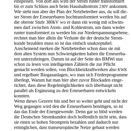
ein­spei­sen. Von dort aus wird der Strom run­ter trans­for­miert
bis er zum Schluss auch beim Haus­halts­strom
ankommt.
230V
Wie sieht nun aber der Plan der Netz­be­trei­ber aus, da soll die­
ser Strom der Erneu­er­ba­ren hoch­trans­for­miert wer­den bis auf
die obers­te Stu­fe 380kV wo er dann ein wenig mit schwim­
men darf zwi­schen Atom- und Koh­lestrom, um dann wie­der
run­ter trans­for­miert zu wer­den bis zur Nie­der­span­nungs­ebe­ne,
rech­net man hier allein die Ver­lus­te die der deut­sche Strom­
kun­de bezah­len muss so ist das ein­fach unak­zep­ta­bel.
Anschei­nend mer­ken die Netz­be­trei­ber schon dass sie mit
dem alten Sys­tem nun Schwie­rig­kei­ten haben die Erneu­er­ba­
ren unter­zu­brin­gen. Dar­um ist auf der Sei­te des BMWi nun
schon zu lesen von intel­li­gen­ten Zäh­lern die zur Pflicht
gemacht wer­den sol­len, von Block­heiz­kraft­wer­ken also
KWK
und regel­ba­re Bio­gas­an­la­gen, wo man sich För­der­pro­gram­me
über­legt. War­um hat man hier aber zuvor Blo­cka­den ein­ge­
rich­tet, dass die­se Regel­mög­lich­kei­ten sich über­haupt nicht
par­al­lel als Ergän­zung zu den Erneu­er­ba­ren ent­wi­ckeln
konnten.
Wenn die­ses Gezer­re hin und her so wei­ter geht und nicht der
Weg gegan­gen wird den die Erneu­er­ba­ren benö­ti­gen, so ist
das das Ende der Ener­gie­wen­de. Denn gar so blöd wer­den
die Deut­schen Strom­kun­den doch hof­fent­lich nicht sein, dass
sie einen so hohen Strom­preis bezah­len und dadurch nur
ermög­li­chen, dass trans­eu­ro­päi­sche Net­ze gebaut wer­den