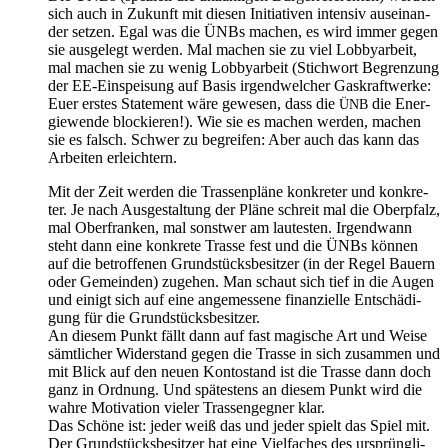
sich auch in Zukunft mit die­sen Initia­ti­ven inten­siv aus­ein­an­
der set­zen. Egal was die ÜNBs machen, es wird immer gegen
sie aus­ge­legt wer­den. Mal machen sie zu viel Lob­by­ar­beit,
mal machen sie zu wenig Lob­by­ar­beit (Stich­wort Begren­zung
der EE-Ein­spei­sung auf Basis irgend­wel­cher Gas­kraft­wer­ke:
Euer ers­tes State­ment wäre gewe­sen, dass die
die Ener­
ÜNB
gie­wen­de blo­ckie­ren!). Wie sie es machen wer­den, machen
sie es falsch. Schwer zu begrei­fen: Aber auch das kann das
Arbei­ten erleichtern.
Mit der Zeit wer­den die Tras­sen­plä­ne kon­kre­ter und kon­kre­
ter. Je nach Aus­ge­stal­tung der Plä­ne schreit mal die Ober­pfalz,
mal Ober­fran­ken, mal sonst­wer am lau­tes­ten. Irgend­wann
steht dann eine kon­kre­te Tras­se fest und die ÜNBs kön­nen
auf die betrof­fe­nen Grund­stücks­be­sit­zer (in der Regel Bau­ern
oder Gemein­den) zuge­hen. Man schaut sich tief in die Augen
und einigt sich auf eine ange­mes­se­ne finan­zi­el­le Ent­schä­di­
gung für die Grundstücksbesitzer.
An die­sem Punkt fällt dann auf fast magi­sche Art und Wei­se
sämt­li­cher Wider­stand gegen die Tras­se in sich zusam­men und
mit Blick auf den neu­en Kon­to­stand ist die Tras­se dann doch
ganz in Ord­nung. Und spä­tes­tens an die­sem Punkt wird die
wah­re Moti­va­ti­on vie­ler Tras­sen­geg­ner klar.
Das Schö­ne ist: jeder weiß das und jeder spielt das Spiel mit.
Der Grund­stücks­be­sit­zer hat eine Viel­fa­ches des ursprüng­li­