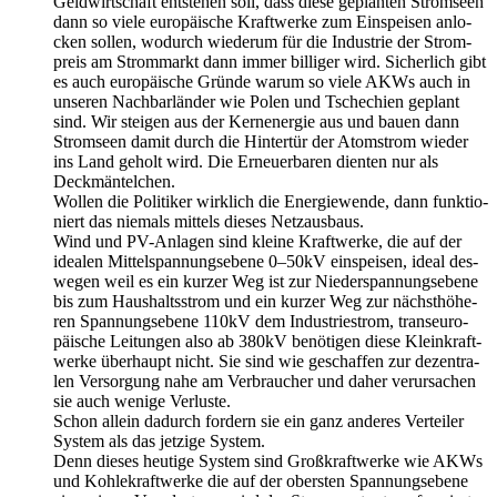
Geld­wirt­schaft ent­ste­hen soll, dass die­se geplan­ten Strom­seen
dann so vie­le euro­päi­sche Kraft­wer­ke zum Ein­spei­sen anlo­
cken sol­len, wodurch wie­der­um für die Indus­trie der Strom­
preis am Strom­markt dann immer bil­li­ger wird. Sicher­lich gibt
es auch euro­päi­sche Grün­de war­um so vie­le AKWs auch in
unse­ren Nach­bar­län­der wie Polen und Tsche­chi­en geplant
sind. Wir stei­gen aus der Kern­ener­gie aus und bau­en dann
Strom­seen damit durch die Hin­ter­tür der Atom­strom wie­der
ins Land geholt wird. Die Erneu­er­ba­ren dien­ten nur als
Deckmäntelchen.
Wol­len die Poli­ti­ker wirk­lich die Ener­gie­wen­de, dann funk­tio­
niert das nie­mals mit­tels die­ses Netzausbaus.
Wind und PV-Anla­gen sind klei­ne Kraft­wer­ke, die auf der
idea­len Mit­tel­span­nungs­ebe­ne 0–50kV ein­spei­sen, ide­al des­
we­gen weil es ein kur­zer Weg ist zur Nie­der­span­nungs­ebe­ne
bis zum Haus­halts­strom und ein kur­zer Weg zur nächst­hö­he­
ren Span­nungs­ebe­ne 110kV dem Indus­trie­strom, trans­eu­ro­
päi­sche Lei­tun­gen also ab 380kV benö­ti­gen die­se Klein­kraft­
wer­ke über­haupt nicht. Sie sind wie geschaf­fen zur dezen­tra­
len Ver­sor­gung nahe am Ver­brau­cher und daher ver­ur­sa­chen
sie auch weni­ge Verluste.
Schon allein dadurch for­dern sie ein ganz ande­res Ver­tei­ler
Sys­tem als das jet­zi­ge System.
Denn die­ses heu­ti­ge Sys­tem sind Groß­kraft­wer­ke wie AKWs
und Koh­le­kraft­wer­ke die auf der obers­ten Span­nungs­ebe­ne