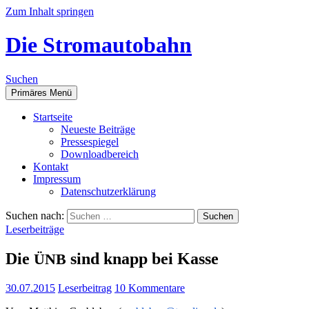
Zum Inhalt springen
Die Stromautobahn
Suchen
Primäres Menü
Start­sei­te
Neu­es­te Beiträge
Pres­se­spie­gel
Down­load­be­reich
Kon­takt
Impres­sum
Daten­schutz­er­klä­rung
Suchen nach:
Leserbeiträge
Die
sind knapp bei Kasse
ÜNB
30.07.2015
Leserbeitrag
10 Kommentare