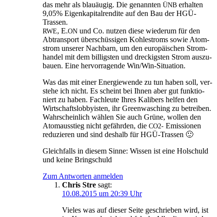
das mehr als blau­äu­gig. Die genann­ten
erhal­ten
ÜNB
9,05% Eigen­ka­pi­tal­ren­di­te auf den Bau der HGÜ-
Trassen.
, E.
und Co. nut­zen die­se wie­der­um für den
RWE
ON
Abtrans­port über­schüs­si­gen Koh­le­stroms sowie Atom­
strom unse­rer Nach­barn, um den euro­päi­schen Strom­
han­del mit dem bil­ligs­ten und dre­ckigs­ten Strom aus­zu­
bau­en. Eine her­vor­ra­gen­de Win/­Win-Situa­ti­on.
Was das mit einer Ener­gie­wen­de zu tun haben soll, ver­
ste­he ich nicht. Es scheint bei Ihnen aber gut funk­tio­
niert zu haben. Fach­leu­te Ihres Kali­bers hel­fen den
Wirt­schafts­lob­by­is­ten, ihr Green­wa­sching zu betrei­ben.
Wahr­schein­lich wäh­len Sie auch Grü­ne, wol­len den
Atom­aus­stieg nicht gefähr­den, die
Emis­sio­nen
CO2-
redu­zie­ren und sind des­halb für HGÜ-Trassen 🙂
Gleich­falls in die­sem Sin­ne: Wis­sen ist eine Hol­schuld
und kei­ne Bringschuld
Zum Antworten anmelden
Chris Stre
sagt:
10.08.2015 um 20:39 Uhr
Vie­les was auf die­ser Sei­te geschrie­ben wird, ist