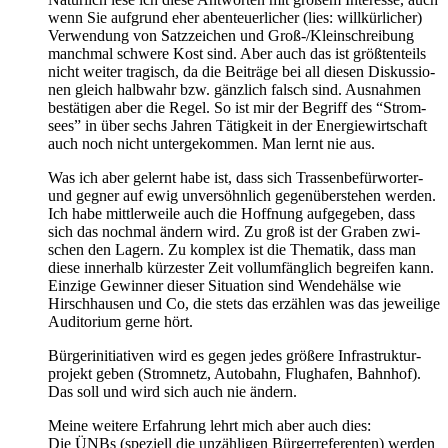
wenn Sie auf­grund eher aben­teu­er­li­cher (lies: will­kür­li­cher)
Ver­wen­dung von Satz­zei­chen und Groß-/Klein­schrei­bung
manch­mal schwe­re Kost sind. Aber auch das ist größ­ten­teils
nicht wei­ter tra­gisch, da die Bei­trä­ge bei all die­sen Dis­kus­sio­
nen gleich halb­wahr bzw. gänz­lich falsch sind. Aus­nah­men
bestä­ti­gen aber die Regel. So ist mir der Begriff des “Strom­
sees” in über sechs Jah­ren Tätig­keit in der Ener­gie­wirt­schaft
auch noch nicht unter­ge­kom­men. Man lernt nie aus.
Was ich aber gelernt habe ist, dass sich Tras­sen­be­für­wor­ter-
und geg­ner auf ewig unver­söhn­lich gegen­über­ste­hen wer­den.
Ich habe mitt­ler­wei­le auch die Hoff­nung auf­ge­ge­ben, dass
sich das noch­mal ändern wird. Zu groß ist der Gra­ben zwi­
schen den Lagern. Zu kom­plex ist die The­ma­tik, dass man
die­se inner­halb kür­zes­ter Zeit voll­um­fäng­lich begrei­fen kann.
Ein­zi­ge Gewin­ner die­ser Situa­ti­on sind Wen­de­häl­se wie
Hirsch­hau­sen und Co, die stets das erzäh­len was das jewei­li­ge
Audi­to­ri­um ger­ne hört.
Bür­ger­initia­ti­ven wird es gegen jedes grö­ße­re Infra­struk­tur­
pro­jekt geben (Strom­netz, Auto­bahn, Flug­ha­fen, Bahn­hof).
Das soll und wird sich auch nie ändern.
Mei­ne wei­te­re Erfah­rung lehrt mich aber auch dies:
Die ÜNBs (spe­zi­ell die unzäh­li­gen Bür­ger­re­fe­ren­ten) wer­den