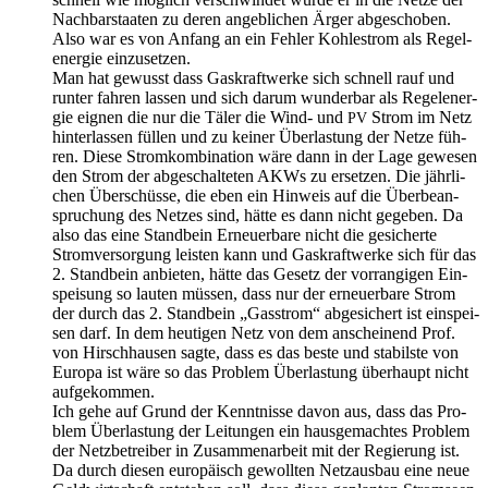
Nach­bar­staa­ten zu deren angeb­li­chen Ärger abgeschoben.
Also war es von Anfang an ein Feh­ler Koh­lestrom als Regel­
en­er­gie einzusetzen.
Man hat gewusst dass Gas­kraft­wer­ke sich schnell rauf und
run­ter fah­ren las­sen und sich dar­um wun­der­bar als Regel­en­er­
gie eig­nen die nur die Täler die Wind- und
Strom im Netz
PV
hin­ter­las­sen fül­len und zu kei­ner Über­las­tung der Net­ze füh­
ren. Die­se Strom­kom­bi­na­ti­on wäre dann in der Lage gewe­sen
den Strom der abge­schal­te­ten AKWs zu erset­zen. Die jähr­li­
chen Über­schüs­se, die eben ein Hin­weis auf die Über­be­an­
spru­chung des Net­zes sind, hät­te es dann nicht gege­ben. Da
also das eine Stand­bein Erneu­er­ba­re nicht die gesi­cher­te
Strom­ver­sor­gung leis­ten kann und Gas­kraft­wer­ke sich für das
2. Stand­bein anbie­ten, hät­te das Gesetz der vor­ran­gi­gen Ein­
spei­sung so lau­ten müs­sen, dass nur der erneu­er­ba­re Strom
der durch das 2. Stand­bein „Gas­strom“ abge­si­chert ist ein­spei­
sen darf. In dem heu­ti­gen Netz von dem anschei­nend Prof.
von Hirsch­hau­sen sag­te, dass es das bes­te und sta­bils­te von
Euro­pa ist wäre so das Pro­blem Über­las­tung über­haupt nicht
aufgekommen.
Ich gehe auf Grund der Kennt­nis­se davon aus, dass das Pro­
blem Über­las­tung der Lei­tun­gen ein haus­ge­mach­tes Pro­blem
der Netz­be­trei­ber in Zusam­men­ar­beit mit der Regie­rung ist.
Da durch die­sen euro­pä­isch gewoll­ten Netz­aus­bau eine neue