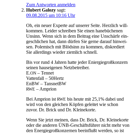
Zum Antworten anmelden
Hubert Galozy
sagt:
09.08.2015 um 10:16 Uhr
Oh, ein neu­er Exper­te auf unse­rer Sei­te. Herz­lich will­
kom­men. Lei­der schrei­ben Sie einen hane­bü­che­nen
Unsinn. Wenn sich in dem Bei­trag eine Unschär­fe ein­
ge­schli­chen hat, dann dür­fen Sie ger­ne dar­auf hin­wei­
sen. Pole­misch mit Blöd­sinn zu kom­men, dis­kre­diert
Sie aller­dings wie­der ziem­lich schnell.
Bis vor rund 4 Jah­ren hat­te jeder Enier­gie­groß­kon­zern
sei­nen haus­ei­ge­nen Netzbetreiber.
E.
– Tennet
ON
Vat­ten­fall – 50Hertz
EnBW – TansnetBW
– Amprion
RWE
Bei Ampri­on ist
bis heu­te mit 25,1% dabei und
RWE
wird von den glei­chen Köp­fen gelei­tet wie schon
zuvor. Dr. Brick und Dr. Kleinekorte.
Wenn Sie jetzt mei­nen, dass Dr. Brick, Dr. Klei­ne­kor­te
oder die ande­ren ÜNB-Geschäfts­füh­rer nicht mehr von
den Ener­gie­groß­kon­zer­nen beein­flußt wer­den, so ist