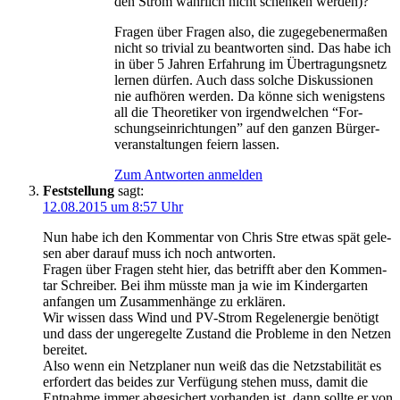
den Strom wahr­lich nicht schen­ken werden)?
Fra­gen über Fra­gen also, die zuge­ge­be­ner­ma­ßen
nicht so tri­vi­al zu beant­wor­ten sind. Das habe ich
in über 5 Jah­ren Erfah­rung im Über­tra­gungs­netz
ler­nen dür­fen. Auch dass sol­che Dis­kus­sio­nen
nie auf­hö­ren wer­den. Da kön­ne sich wenigs­tens
all die Theo­re­ti­ker von irgend­wel­chen “For­
schungs­ein­rich­tun­gen” auf den gan­zen Bür­ger­
ver­an­stal­tun­gen fei­ern lassen.
Zum Antworten anmelden
Feststellung
sagt:
12.08.2015 um 8:57 Uhr
Nun habe ich den Kom­men­tar von Chris Stre etwas spät gele­
sen aber dar­auf muss ich noch antworten.
Fra­gen über Fra­gen steht hier, das betrifft aber den Kom­men­
tar Schrei­ber. Bei ihm müss­te man ja wie im Kin­der­gar­ten
anfan­gen um Zusam­men­hän­ge zu erklären.
Wir wis­sen dass Wind und PV-Strom Regel­en­er­gie benö­tigt
und dass der unge­re­gel­te Zustand die Pro­ble­me in den Net­zen
bereitet.
Also wenn ein Netz­pla­ner nun weiß das die Netz­sta­bi­li­tät es
erfor­dert das bei­des zur Ver­fü­gung ste­hen muss, damit die
Ent­nah­me immer abge­si­chert vor­han­den ist, dann soll­te er von