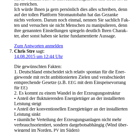
zu erreichen.
Ich wür­de Ihnen ja gern per­sön­lich dies alles schrei­ben, denn
auf der tol­len Platt­form Strom­au­to­bahn hat das Gezan­ke
nichts ver­lo­ren. Dar­um noch ein­mal, nen­nen Sie sach­lich Fak­
ten und ver­su­chen sie nicht Men­schen zu mani­pu­lie­ren, denn
ihre genann­ten Ein­stel­lun­gen spie­geln deut­lich Ihren Cha­rak­
ter, aber sonst haben sie kei­ne fun­da­men­tier­te Aussage.
Zum Antworten anmelden
Chris Stre
sagt:
14.08.2015 um 12:44 Uhr
Die gewünsch­ten Fakten:
1. Deutsch­land ent­schei­det sich rela­tiv spon­tan für die Ener­
gie­wen­de mit recht ambi­tio­nier­ten Zie­len und ver­ab­schie­det
ent­spre­chen­de Geset­ze (z.B.
mit dem Ein­spei­se­vor­rang
EEG
für
)
EE
2. Es kommt zu einem Wan­del in der Erzeugungsstruktur
• Anteil der fluk­tu­ie­ren­den Ener­gie­trä­ger an der instal­lier­ten
Leis­tung steigt
• Anteil der kon­ven­tio­nel­len Ener­gie­trä­ger an der instal­lier­ten
Leis­tung sinkt
• räum­li­che Ver­tei­lung der Erzeu­gungs­an­la­gen nicht mehr
ver­brauchs­ori­en­tiert, son­dern dar­ge­bots­ab­hän­gig (Wind über­
wie­gend im Nor­den,
im Süden)
PV