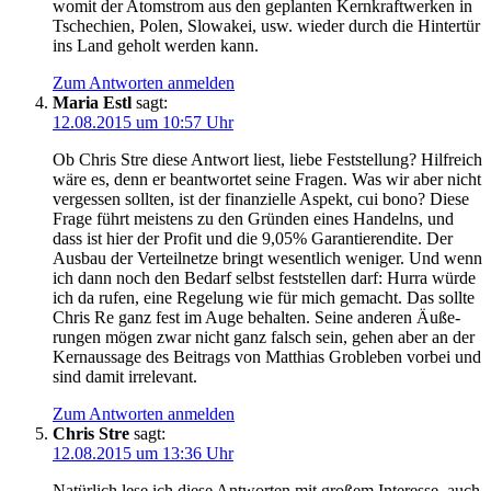
womit der Atom­strom aus den geplan­ten Kern­kraft­wer­ken in
Tsche­chi­en, Polen, Slo­wa­kei, usw. wie­der durch die Hin­ter­tür
ins Land geholt wer­den kann.
Zum Antworten anmelden
Maria Estl
sagt:
12.08.2015 um 10:57 Uhr
Ob Chris Stre die­se Ant­wort liest, lie­be Fest­stel­lung? Hilf­reich
wäre es, denn er beant­wor­tet sei­ne Fra­gen. Was wir aber nicht
ver­ges­sen soll­ten, ist der finan­zi­el­le Aspekt, cui bono? Die­se
Fra­ge führt meis­tens zu den Grün­den eines Han­delns, und
dass ist hier der Pro­fit und die 9,05% Garan­tie­ren­di­te. Der
Aus­bau der Ver­teil­net­ze bringt wesent­lich weni­ger. Und wenn
ich dann noch den Bedarf selbst fest­stel­len darf: Hur­ra wür­de
ich da rufen, eine Rege­lung wie für mich gemacht. Das soll­te
Chris Re ganz fest im Auge behal­ten. Sei­ne ande­ren Äuße­
run­gen mögen zwar nicht ganz falsch sein, gehen aber an der
Kern­aus­sa­ge des Bei­trags von Mat­thi­as Groble­ben vor­bei und
sind damit irrelevant.
Zum Antworten anmelden
Chris Stre
sagt:
12.08.2015 um 13:36 Uhr
Natür­lich lese ich die­se Ant­wor­ten mit gro­ßem Inter­es­se, auch