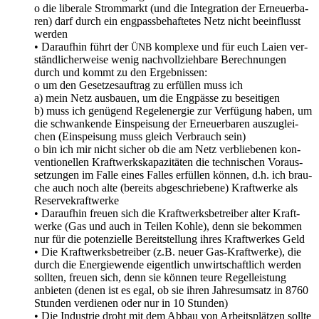
o die libe­ra­le Strom­markt (und die Inte­gra­ti­on der Erneu­er­ba­
ren) darf durch ein eng­pass­be­haf­te­tes Netz nicht beein­flusst
werden
• Dar­auf­hin führt der
kom­ple­xe und für euch Lai­en ver­
ÜNB
ständ­li­cher­wei­se wenig nach­voll­zieh­ba­re Berech­nun­gen
durch und kommt zu den Ergebnissen:
o um den Geset­zes­auf­trag zu erfül­len muss ich
a) mein Netz aus­bau­en, um die Eng­päs­se zu beseitigen
b) muss ich genü­gend Regel­en­er­gie zur Ver­fü­gung haben, um
die schwan­ken­de Ein­spei­sung der Erneu­er­ba­ren aus­zu­glei­
chen (Ein­spei­sung muss gleich Ver­brauch sein)
o bin ich mir nicht sicher ob die am Netz ver­blie­be­nen kon­
ven­tio­nel­len Kraft­werks­ka­pa­zi­tä­ten die tech­ni­schen Vor­aus­
set­zun­gen im Fal­le eines Fal­les erfül­len kön­nen, d.h. ich brau­
che auch noch alte (bereits abge­schrie­be­ne) Kraft­wer­ke als
Reservekraftwerke
• Dar­auf­hin freu­en sich die Kraft­werks­be­trei­ber alter Kraft­
wer­ke (Gas und auch in Tei­len Koh­le), denn sie bekom­men
nur für die poten­zi­el­le Bereit­stel­lung ihres Kraft­wer­kes Geld
• Die Kraft­werks­be­trei­ber (z.B. neu­er Gas-Kraft­wer­ke), die
durch die Ener­gie­wen­de eigent­lich unwirt­schaft­lich wer­den
soll­ten, freu­en sich, denn sie kön­nen teu­re Regel­leis­tung
anbie­ten (denen ist es egal, ob sie ihren Jah­res­um­satz in 8760
Stun­den ver­die­nen oder nur in 10 Stunden)
• Die Indus­trie droht mit dem Abbau von Arbeits­plät­zen soll­te