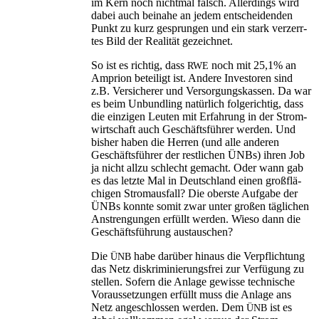
im Kern noch nicht­mal falsch. Aller­dings wird
dabei auch bei­na­he an jedem ent­schei­den­den
Punkt zu kurz gesprun­gen und ein stark ver­zerr­
tes Bild der Rea­li­tät gezeichnet.
So ist es rich­tig, dass
noch mit 25,1% an
RWE
Ampri­on betei­ligt ist. Ande­re Inves­to­ren sind
z.B. Ver­si­che­rer und Ver­sor­gungs­kas­sen. Da war
es beim Unbund­ling natür­lich fol­ge­rich­tig, dass
die ein­zi­gen Leu­ten mit Erfah­rung in der Strom­
wirt­schaft auch Geschäfts­füh­rer wer­den. Und
bis­her haben die Her­ren (und alle ande­ren
Geschäfts­füh­rer der rest­li­chen ÜNBs) ihren Job
ja nicht all­zu schlecht gemacht. Oder wann gab
es das letz­te Mal in Deutsch­land einen groß­flä­
chi­gen Strom­aus­fall? Die obers­te Auf­ga­be der
ÜNBs konn­te somit zwar unter gro­ßen täg­li­chen
Anstren­gun­gen erfüllt wer­den. Wie­so dann die
Geschäfts­füh­rung austauschen?
Die
habe dar­über hin­aus die Ver­pflich­tung
ÜNB
das Netz dis­kri­mi­nie­rungs­frei zur Ver­fü­gung zu
stel­len. Sofern die Anla­ge gewis­se tech­ni­sche
Vor­aus­set­zun­gen erfüllt muss die Anla­ge ans
Netz ange­schlos­sen wer­den. Dem
ist es
ÜNB