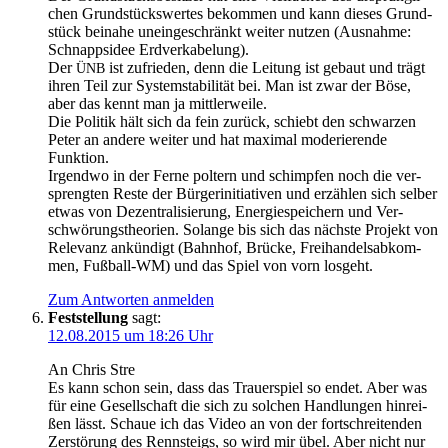
chen Grund­stücks­wer­tes bekom­men und kann die­ses Grund­
stück bei­na­he unein­ge­schränkt wei­ter nut­zen (Aus­nah­me:
Schnapps­idee Erdverkabelung).
Der
ist zufrie­den, denn die Lei­tung ist gebaut und trägt
ÜNB
ihren Teil zur Sys­tem­sta­bi­li­tät bei. Man ist zwar der Böse,
aber das kennt man ja mittlerweile.
Die Poli­tik hält sich da fein zurück, schiebt den schwar­zen
Peter an ande­re wei­ter und hat maxi­mal mode­rie­ren­de
Funktion.
Irgend­wo in der Fer­ne pol­tern und schimp­fen noch die ver­
spreng­ten Res­te der Bür­ger­initia­ti­ven und erzäh­len sich sel­ber
etwas von Dezen­tra­li­sie­rung, Ener­gie­spei­chern und Ver­
schwö­rungs­theo­rien. Solan­ge bis sich das nächs­te Pro­jekt von
Rele­vanz ankün­digt (Bahn­hof, Brü­cke, Frei­han­dels­ab­kom­
men, Fuß­ball-WM) und das Spiel von vorn losgeht.
Zum Antworten anmelden
Feststellung
sagt:
12.08.2015 um 18:26 Uhr
An Chris Stre
Es kann schon sein, dass das Trau­er­spiel so endet. Aber was
für eine Gesell­schaft die sich zu sol­chen Hand­lun­gen hin­rei­
ßen lässt. Schaue ich das Video an von der fort­schrei­ten­den
Zer­stö­rung des Renn­steigs, so wird mir übel. Aber nicht nur