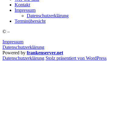
Kon­takt
Impres­sum
Daten­schutz­er­klä­rung
Ter­min­über­sicht
©
–
Impressum
Datenschutzerklärung
Powered by
frankenserver.net
Daten­schutz­er­klä­rung
Stolz präsentiert von WordPress