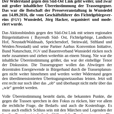
Der Wider­stand gegen den Süd-Ost Link geht wei­ter, und zwar
mit gro­ßer inhalt­li­cher Über­ein­stim­mung der Tras­sen­geg­ner.
Das war die Bot­schaft der Pres­se­ver­an­stal­tung in Wun­sie­del
am 14.09.2016, die vom Geschäfts­füh­rer des Fich­tel­ge­birgs­ver­
eins (
) Wun­sie­del, Jörg Hacker, orga­ni­siert und mode­
FGV
riert wurde.
Das Akti­ons­bünd­nis gegen den Süd-Ost Link mit sei­nen regio­na­len
Bür­ger­initia­ti­ven ( Bay­reuth Süd- Ost, Fich­tel­ge­bir­ge, Land­kreis
Hof, Neustadt/Waldnaab, Spei­chers­dorf, Stein­wald, Stift­land und
Wei­den-Neu­stadt) und sei­ne Part­ner Aar­hus Kon­ven­ti­on Initia­ti­ve,
Bund Natur­schutz,
und Bau­ern­ver­band Wun­sie­del rücken noch
FGV
mehr zusam­men und zie­hen wei­ter­hin an einem Strang. Nie war die
inhalt­li­che Über­ein­stim­mung grö­ßer, das war der ein­hel­li­ge Tenor
der Dis­kus­si­on. Die Tras­sen­geg­ner wol­len das Abwür­gen der
dezen­tra­len Ener­gie­wen­de in Bür­ger­hand durch die Tras­sen­pla­nun­
gen nicht wei­ter hin­neh­men und wer­den wei­ter Wider­stand gegen
den über­di­men­sio­nier­ten Über­tra­gungs­netz­aus­bau leis­ten. Jetzt soll
erst recht nur noch über das „ob“ und über­haupt nicht mehr über das
„wie“ gere­det werden.
Vol­le Über­ein­stim­mung besteht dar­in, die bekann­ten Punk­te, die
gegen die Tras­sen spre­chen in den Fokus zu rücken, hier vor allem
die recht­li­che Fra­ge, die Bedarfs- und auch die Kos­ten­fra­ge. Es
muss auch end­lich Schluss sein mit den Mär­chen und Legen­den der