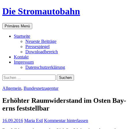
Zum
Die Stromautobahn
Inhalt
springen
Suchen
Primäres Menü
Start­sei­te
Neu­es­te Beiträge
Pres­se­spie­gel
Down­load­be­reich
Kon­takt
Impres­sum
Daten­schutz­er­klä­rung
Suchen
nach:
Allgemein
,
Bundesnetzagentur
Erhöh­ter Raum­wi­der­stand im Osten Bay­
erns feststellbar
16.09.2016
Maria Estl
Kommentar hinterlassen