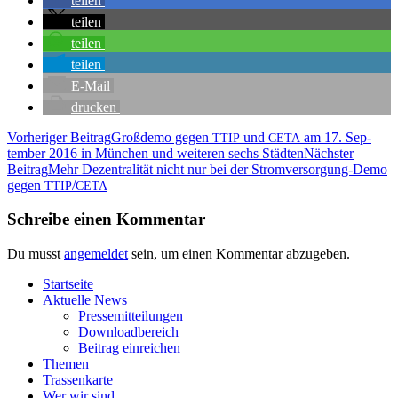
tei­len
tei­len
tei­len
tei­len
E‑Mail
dru­cken
Beitragsnavigation
Vorheriger Beitrag
Groß­de­mo gegen
und
am 17. Sep­
TTIP
CETA
tem­ber 2016 in Mün­chen und wei­te­ren sechs Städten
Nächster
Beitrag
Mehr Dezen­tra­li­tät nicht nur bei der Strom­ver­sor­gung-Demo
gegen
/
TTIP
CETA
Schreibe einen Kommentar
Du musst
angemeldet
sein, um einen Kommentar abzugeben.
Start­sei­te
Aktu­el­le News
Pres­se­mit­tei­lun­gen
Down­load­be­reich
Bei­trag einreichen
The­men
Tras­sen­kar­te
Wer wir sind