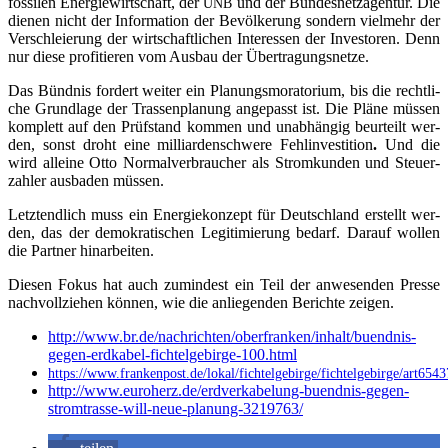
fos­si­len Ener­gie­wirt­schaft, der
und der Bun­des­netz­agen­tur. Die
ÜNB
die­nen nicht der Infor­ma­ti­on der Bevöl­ke­rung son­dern viel­mehr der
Ver­schleie­rung der wirt­schaft­li­chen Inter­es­sen der Inves­to­ren. Denn
nur die­se pro­fi­tie­ren vom Aus­bau der Übertragungsnetze.
Das Bünd­nis for­dert wei­ter ein Pla­nungs­mo­ra­to­ri­um, bis die recht­li­
che Grund­la­ge der Tras­sen­pla­nung ange­passt ist. Die Plä­ne müs­sen
kom­plett auf den Prüf­stand kom­men und unab­hän­gig beur­teilt wer­
den, sonst droht eine mil­li­ar­den­schwe­re Fehl­in­ves­ti­ti­on
.
Und die
wird allei­ne Otto Nor­mal­ver­brau­cher als Strom­kun­den und Steu­er­
zah­ler aus­ba­den müssen.
Letzt­end­lich muss ein Ener­gie­kon­zept für Deutsch­land erstellt wer­
den, das der demo­kra­ti­schen Legi­ti­mie­rung bedarf. Dar­auf wol­len
die Part­ner hinarbeiten.
Die­sen Fokus hat auch zumin­dest ein Teil der anwe­sen­den Pres­se
nach­voll­zie­hen kön­nen, wie die anlie­gen­den Berich­te zeigen.
http://www.br.de/nachrichten/oberfranken/inhalt/buendnis-
gegen-erdkabel-fichtelgebirge-100.html
https://www.frankenpost.de/lokal/fichtelgebirge/fichtelgebirge/art65
http://www.euroherz.de/erdverkabelung-buendnis-gegen-
stromtrasse-will-neue-planung-3219763/