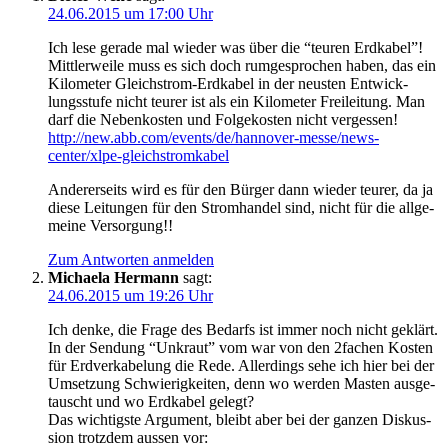
24.06.2015 um 17:00 Uhr
Ich lese gera­de mal wie­der was über die “teu­ren Erd­ka­bel”!
Mitt­ler­wei­le muss es sich doch rum­ge­spro­chen haben, das ein
Kilo­me­ter Gleich­strom-Erd­ka­bel in der neus­ten Ent­wick­
lungs­stu­fe nicht teu­rer ist als ein Kilo­me­ter Frei­lei­tung. Man
darf die Neben­kos­ten und Fol­ge­kos­ten nicht vergessen!
http://new.abb.com/events/de/hannover-messe/news-
center/xlpe-gleichstromkabel
Ande­rer­seits wird es für den Bür­ger dann wie­der teu­rer, da ja
die­se Lei­tun­gen für den Strom­han­del sind, nicht für die all­ge­
mei­ne Versorgung!!
Zum Antworten anmelden
Michaela Hermann
sagt:
24.06.2015 um 19:26 Uhr
Ich den­ke, die Fra­ge des Bedarfs ist immer noch nicht geklärt.
In der Sen­dung “Unkraut” vom war von den 2fachen Kos­ten
für Erd­ver­ka­be­lung die Rede. Aller­dings sehe ich hier bei der
Umset­zung Schwie­rig­kei­ten, denn wo wer­den Mas­ten aus­ge­
tauscht und wo Erd­ka­bel gelegt?
Das wich­tigs­te Argu­ment, bleibt aber bei der gan­zen Dis­kus­
si­on trotz­dem aus­sen vor: