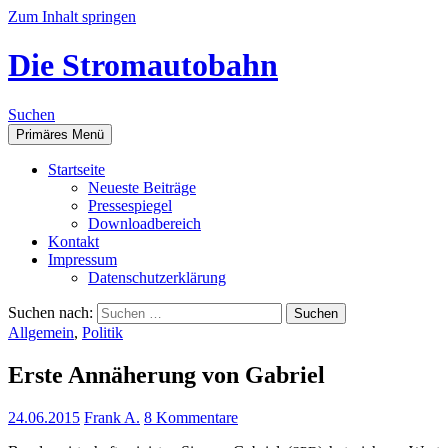
Zum Inhalt springen
Die Stromautobahn
Suchen
Primäres Menü
Start­sei­te
Neu­es­te Beiträge
Pres­se­spie­gel
Down­load­be­reich
Kon­takt
Impres­sum
Daten­schutz­er­klä­rung
Suchen nach:
Allgemein
,
Politik
Ers­te Annä­he­rung von Gabriel
24.06.2015
Frank A.
8 Kommentare