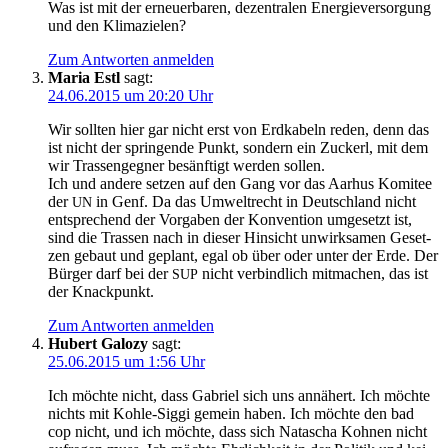
Was ist mit der erneu­er­ba­ren, dezen­tra­len Ener­gie­ver­sor­gung
und den Klimazielen?
Zum Antworten anmelden
Maria Estl
sagt:
24.06.2015 um 20:20 Uhr
Wir soll­ten hier gar nicht erst von Erd­ka­beln reden, denn das
ist nicht der sprin­gen­de Punkt, son­dern ein Zuckerl, mit dem
wir Tras­sen­geg­ner besänf­tigt wer­den sollen.
Ich und ande­re set­zen auf den Gang vor das Aar­hus Komi­tee
der
in Genf. Da das Umwelt­recht in Deutsch­land nicht
UN
ent­spre­chend der Vor­ga­ben der Kon­ven­ti­on umge­setzt ist,
sind die Tras­sen nach in die­ser Hin­sicht unwirk­sa­men Geset­
zen gebaut und geplant, egal ob über oder unter der Erde. Der
Bür­ger darf bei der
nicht ver­bind­lich mit­ma­chen, das ist
SUP
der Knackpunkt.
Zum Antworten anmelden
Hubert Galozy
sagt:
25.06.2015 um 1:56 Uhr
Ich möch­te nicht, dass Gabri­el sich uns annä­hert. Ich möch­te
nichts mit Koh­le-Sig­gi gemein haben. Ich möch­te den bad
cop nicht, und ich möch­te, dass sich Nata­scha Koh­nen nicht