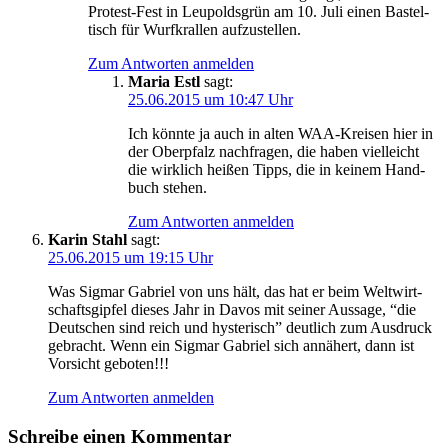
Pro­test-Fest in Leu­polds­grün am 10. Juli einen Bas­tel­
tisch für Wurf­kral­len aufzustellen.
Zum Antworten anmelden
Maria Estl
sagt:
25.06.2015 um 10:47 Uhr
Ich könn­te ja auch in alten WAA-Krei­sen hier in
der Ober­pfalz nach­fra­gen, die haben viel­leicht
die wirk­lich hei­ßen Tipps, die in kei­nem Hand­
buch stehen.
Zum Antworten anmelden
Karin Stahl
sagt:
25.06.2015 um 19:15 Uhr
Was Sig­mar Gabri­el von uns hält, das hat er beim Welt­wirt­
schafts­gip­fel die­ses Jahr in Davos mit sei­ner Aus­sa­ge, “die
Deut­schen sind reich und hys­te­risch” deut­lich zum Aus­druck
gebracht. Wenn ein Sig­mar Gabri­el sich annä­hert, dann ist
Vor­sicht geboten!!!
Zum Antworten anmelden
Schreibe einen Kommentar