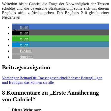
Wei­ter­hin bleibt Gabri­el die Fra­ge der Not­wen­dig­keit der Tras­sen
schul­dig und die baye­ri­sche Staats­re­gie­rung soll­te sich mit die­sem
Ergeb­nis nicht zufrie­den geben. Das Ergeb­nis 2–0 gleicht einer
Niederlage!
tei­len
tei­len
tei­len
tei­len
E‑Mail
dru­cken
Beitragsnavigation
Vorheriger Beitrag
Die Tras­sen­ge­schich­te
Nächster Beitrag
Lügen
und Betrü­gen das kön­nen sie alle
8 Kommentare zu „Ers­te Annä­he­rung
von Gabriel“
Dieter Wehe
sagt: