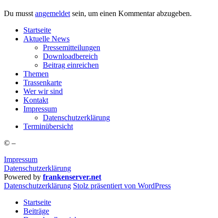
Du musst
angemeldet
sein, um einen Kommentar abzugeben.
Start­sei­te
Aktu­el­le News
Pres­se­mit­tei­lun­gen
Down­load­be­reich
Bei­trag einreichen
The­men
Tras­sen­kar­te
Wer wir sind
Kon­takt
Impres­sum
Daten­schutz­er­klä­rung
Ter­min­über­sicht
©
–
Impressum
Datenschutzerklärung
Powered by
frankenserver.net
Daten­schutz­er­klä­rung
Stolz präsentiert von WordPress
Startseite
Beiträge