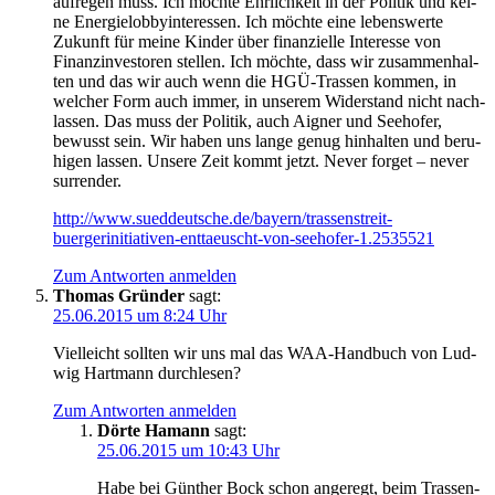
auf­re­gen muss. Ich möch­te Ehr­lich­keit in der Poli­tik und kei­
ne Ener­gie­lob­by­in­ter­es­sen. Ich möch­te eine lebens­wer­te
Zukunft für mei­ne Kin­der über finan­zi­el­le Inter­es­se von
Finanz­in­ves­to­ren stel­len. Ich möch­te, dass wir zusam­men­hal­
ten und das wir auch wenn die HGÜ-Tras­sen kom­men, in
wel­cher Form auch immer, in unse­rem Wider­stand nicht nach­
las­sen. Das muss der Poli­tik, auch Aigner und See­ho­fer,
bewusst sein. Wir haben uns lan­ge genug hin­hal­ten und beru­
hi­gen las­sen. Unse­re Zeit kommt jetzt. Never for­get – never
surrender.
http://www.sueddeutsche.de/bayern/trassenstreit-
buergerinitiativen-enttaeuscht-von-seehofer‑1.2535521
Zum Antworten anmelden
Thomas Gründer
sagt:
25.06.2015 um 8:24 Uhr
Viel­leicht soll­ten wir uns mal das WAA-Hand­buch von Lud­
wig Hart­mann durchlesen?
Zum Antworten anmelden
Dörte Hamann
sagt:
25.06.2015 um 10:43 Uhr
Habe bei Gün­ther Bock schon ange­regt, beim Tras­sen-