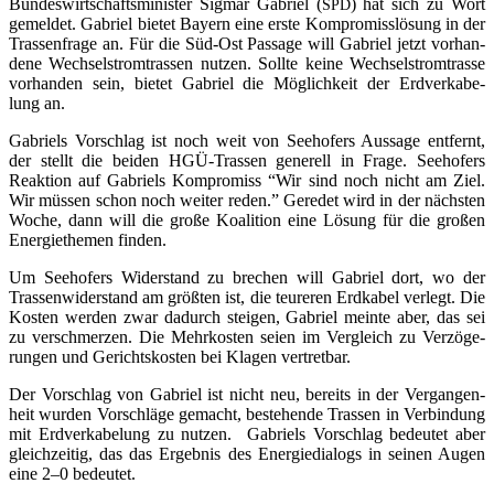
Bun­des­wirt­schafts­mi­nis­ter Sig­mar Gabri­el (
) hat sich zu Wort
SPD
gemel­det. Gabri­el bie­tet Bay­ern eine ers­te Kom­pro­miss­lö­sung in der
Tras­sen­fra­ge an. Für die Süd-Ost Pas­sa­ge will Gabri­el jetzt vor­han­
de­ne Wech­sel­strom­tras­sen nut­zen. Soll­te kei­ne Wech­sel­strom­tras­se
vor­han­den sein, bie­tet Gabri­el die Mög­lich­keit der Erd­ver­ka­be­
lung an.
Gabri­els Vor­schlag ist noch weit von See­ho­fers Aus­sa­ge ent­fernt,
der stellt die bei­den HGÜ-Tras­sen gene­rell in Fra­ge. See­ho­fers
Reak­ti­on auf Gabri­els Kom­pro­miss “Wir sind noch nicht am Ziel.
Wir müs­sen schon noch wei­ter reden.” Gere­det wird in der nächs­ten
Woche, dann will die gro­ße Koali­ti­on eine Lösung für die gro­ßen
Ener­gie­the­men finden.
Um See­ho­fers Wider­stand zu bre­chen will Gabri­el dort, wo der
Tras­sen­wi­der­stand am größ­ten ist, die teu­re­ren Erd­ka­bel ver­legt. Die
Kos­ten wer­den zwar dadurch stei­gen, Gabri­el mein­te aber, das sei
zu ver­schmer­zen. Die Mehr­kos­ten sei­en im Ver­gleich zu Ver­zö­ge­
run­gen und Gerichts­kos­ten bei Kla­gen vertretbar.
Der Vor­schlag von Gabri­el ist nicht neu, bereits in der Ver­gan­gen­
heit wur­den Vor­schlä­ge gemacht, bestehen­de Tras­sen in Ver­bin­dung
mit Erd­ver­ka­be­lung zu nut­zen. Gabri­els Vor­schlag bedeu­tet aber
gleich­zei­tig, das das Ergeb­nis des Ener­gie­dia­logs in sei­nen Augen
eine 2–0 bedeutet.