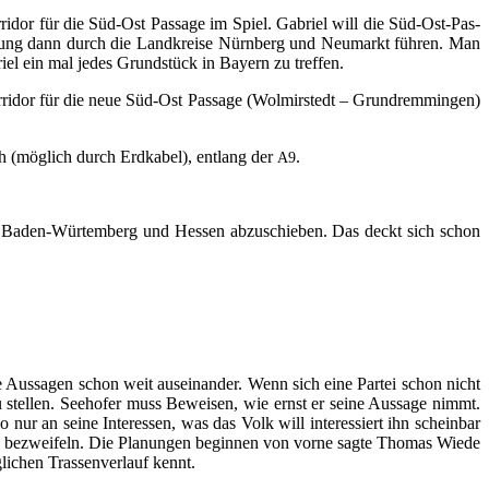
or­ri­dor für die Süd-Ost Pas­sa­ge im Spiel. Gabri­el will die Süd-Ost-Pas­
­tung dann durch die Land­krei­se Nürn­berg und Neu­markt füh­ren. Man
­el ein mal jedes Grund­stück in Bay­ern zu treffen.
­ri­dor für die neue Süd-Ost Pas­sa­ge (Wol­mir­stedt – Grund­rem­min­gen)
 (mög­lich durch Erd­ka­bel), ent­lang der
.
A9
nach Baden-Würt­em­berg und Hes­sen abzu­schie­ben. Das deckt sich schon
n die Aus­sa­gen schon weit aus­ein­an­der. Wenn sich eine Par­tei schon nicht
u stel­len. See­ho­fer muss Bewei­sen, wie ernst er sei­ne Aus­sa­ge nimmt.
ur an sei­ne Inter­es­sen, was das Volk will inter­es­siert ihn schein­bar
h zu bezwei­feln. Die Pla­nun­gen begin­nen von vor­ne sag­te Tho­mas Wie­de
i­chen Tras­sen­ver­lauf kennt.