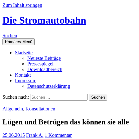
Zum Inhalt springen
Die Stromautobahn
Suchen
Primäres Menü
Start­sei­te
Neu­es­te Beiträge
Pres­se­spie­gel
Down­load­be­reich
Kon­takt
Impres­sum
Daten­schutz­er­klä­rung
Suchen nach:
Allgemein
,
Konsultationen
Lügen und Betrü­gen das kön­nen sie alle
25.06.2015
Frank A.
1 Kommentar