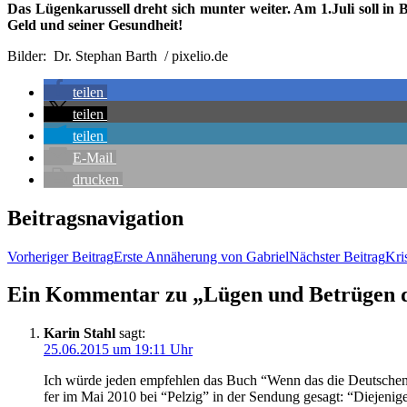
Das Lügen­ka­rus­sell dreht sich mun­ter wei­ter. Am 1.Juli soll in Be
Geld und sei­ner Gesundheit!
Bil­der: Dr. Ste­phan Barth / pixelio.de
tei­len
tei­len
tei­len
E‑Mail
dru­cken
Beitragsnavigation
Vorheriger Beitrag
Ers­te Annä­he­rung von Gabriel
Nächster Beitrag
Kri­
Ein Kommentar zu „Lügen und Betrü­gen da
Karin Stahl
sagt:
25.06.2015 um 19:11 Uhr
Ich wür­de jeden emp­feh­len das Buch “Wenn das die Deut­schen 
fer im Mai 2010 bei “Pel­zig” in der Sen­dung gesagt: “Die­je­ni­g