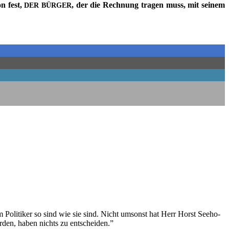
on fest,
, der die Rech­nung tra­gen muss, mit sei­nem
DER
BÜRGER
oli­ti­ker so sind wie sie sind. Nicht umsonst hat Herr Horst See­ho­
er­den, haben nichts zu entscheiden.”