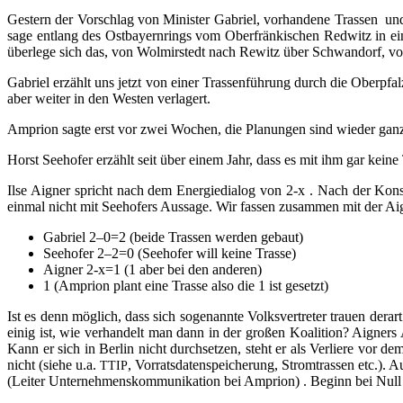
Ges­tern der Vor­schlag von Minis­ter Gabri­el, vor­han­de­ne Tras­sen und 
sa­ge ent­lang des Ost­bay­ern­rings vom Ober­frän­ki­schen Red­witz 
über­le­ge sich das, von Wol­mir­stedt nach Rewitz über Schwan­dorf, vo
Gabri­el erzählt uns jetzt von einer Tras­sen­füh­rung durch die Ober­pfa
aber wei­ter in den Wes­ten verlagert.
Ampri­on sag­te erst vor zwei Wochen, die Pla­nun­gen sind wie­der ganz
Horst See­ho­fer erzählt seit über einem Jahr, dass es mit ihm gar kei­ne
Ilse Aigner spricht nach dem Ener­gie­dia­log von 2‑x . Nach der Kon­su
ein­mal nicht mit See­ho­fers Aus­sa­ge. Wir fas­sen zusam­men mit der 
Gabri­el 2–0=2 (bei­de Tras­sen wer­den gebaut)
See­ho­fer 2–2=0 (See­ho­fer will kei­ne Trasse)
Aigner 2‑x=1 (1 aber bei den anderen)
1 (Ampri­on plant eine Tras­se also die 1 ist gesetzt)
Ist es denn mög­lich, dass sich soge­nann­te Volks­ver­tre­ter trau­en der­ar
einig ist, wie ver­han­delt man dann in der gro­ßen Koali­ti­on? Aigners A
Kann er sich in Ber­lin nicht durch­set­zen, steht er als Ver­lie­re vor 
nicht (sie­he u.a.
, Vor­rats­da­ten­spei­che­rung, Strom­tras­sen etc.
TTIP
(Lei­ter Unter­neh­mens­kom­mu­ni­ka­ti­on bei Ampri­on) . Beginn bei Null 