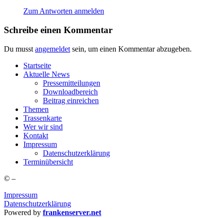
Zum Antworten anmelden
Schreibe einen Kommentar
Du musst
angemeldet
sein, um einen Kommentar abzugeben.
Start­sei­te
Aktu­el­le News
Pres­se­mit­tei­lun­gen
Down­load­be­reich
Bei­trag einreichen
The­men
Tras­sen­kar­te
Wer wir sind
Kon­takt
Impres­sum
Daten­schutz­er­klä­rung
Ter­min­über­sicht
©
–
Impressum
Datenschutzerklärung
Powered by
frankenserver.net