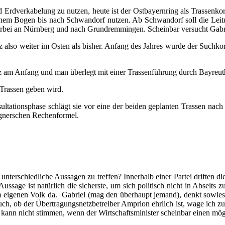
Erd­ver­ka­be­lung zu nut­zen, heu­te ist der Ost­bay­ern­ring als Tras­sen­k
in einem Bogen bis nach Schwan­dorf nut­zen. Ab Schwan­dorf soll die Lei
r­bei an Nürn­berg und nach Grund­rem­min­gen. Schein­bar ver­sucht Gabri
lz also wei­ter im Osten als bis­her. Anfang des Jah­res wur­de der Such­kor
 am Anfang und man über­legt mit einer Tras­sen­füh­rung durch Bay­reuth
 Tras­sen geben wird.
l­ta­ti­ons­pha­se schlägt sie vor eine der bei­den geplan­ten Tras­sen 
Aigner­schen Rechenformel.
t unter­schied­li­che Aus­sa­gen zu tref­fen? Inner­halb einer Par­tei drif­te
us­sa­ge ist natür­lich die sichers­te, um sich poli­tisch nicht in Abseits z
dem eige­nen Volk da. Gabri­el (mag den über­haupt jemand), denkt sowie­so n
). Auch, ob der Über­tra­gungs­netz­be­trei­ber Ampri­on ehr­lich ist, wage ic
kann nicht stim­men, wenn der Wirt­schafts­mi­nis­ter schein­bar einen mög­l