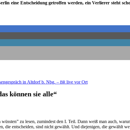
r­lin eine Ent­schei­dung getrof­fen wer­den, ein Ver­lie­rer steht sch
sen­ge­spräch in Alt­dorf b. Nbg. –
live vor Ort
BR
s kön­nen sie alle“
wüss­ten” zu lesen, zumin­dest den I. Teil. Dann weiß man auch, war­um P
en, die ent­schei­den, sind nicht gewählt. Und die­je­ni­gen, die gewählt w