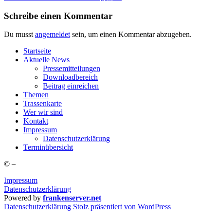
Schreibe einen Kommentar
Du musst
angemeldet
sein, um einen Kommentar abzugeben.
Start­sei­te
Aktu­el­le News
Pres­se­mit­tei­lun­gen
Down­load­be­reich
Bei­trag einreichen
The­men
Tras­sen­kar­te
Wer wir sind
Kon­takt
Impres­sum
Daten­schutz­er­klä­rung
Ter­min­über­sicht
©
–
Impressum
Datenschutzerklärung
Powered by
frankenserver.net
Daten­schutz­er­klä­rung
Stolz präsentiert von WordPress