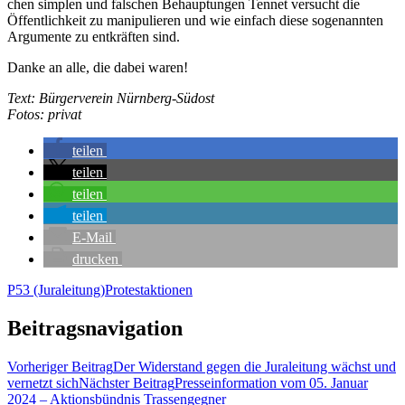
chen simp­len und fal­schen Behaup­tun­gen Ten­net ver­sucht die
Öffent­lich­keit zu mani­pu­lie­ren und wie ein­fach die­se soge­nann­ten
Argu­men­te zu ent­kräf­ten sind.
Dan­ke an alle, die dabei waren!
Text: Bür­ger­ver­ein Nürnberg-Südost
Fotos: pri­vat
tei­len
tei­len
tei­len
tei­len
E‑Mail
dru­cken
P53 (Juraleitung)
Protestaktionen
Beitragsnavigation
Vorheriger Beitrag
Der Wider­stand gegen die Jura­lei­tung wächst und
ver­netzt sich
Nächster Beitrag
Pres­se­infor­ma­ti­on vom 05. Janu­ar
2024 – Akti­ons­bünd­nis Trassengegner