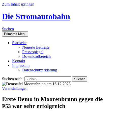
Zum Inhalt springen
Die Stromautobahn
Suchen
Primäres Menü
Start­sei­te
Neu­es­te Beiträge
Pres­se­spie­gel
Down­load­be­reich
Kon­takt
Impres­sum
Daten­schutz­er­klä­rung
Suchen nach:
Veranstaltungen
Ers­te Demo in Moo­ren­brunn gegen die
war sehr erfolgreich
P53