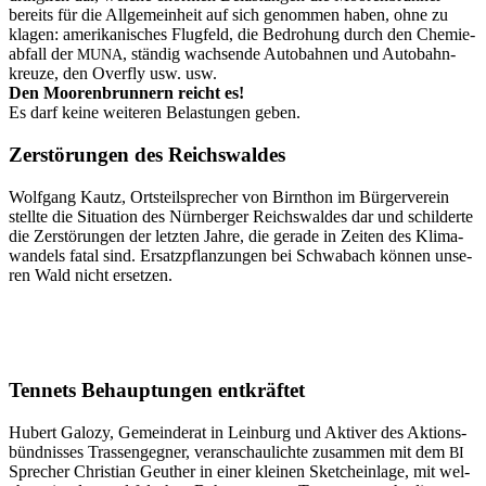
bereits für die All­ge­mein­heit auf sich genom­men haben, ohne zu
kla­gen: ame­ri­ka­ni­sches Flug­feld, die Bedro­hung durch den Che­mie­
ab­fall der
, stän­dig wach­sen­de Auto­bah­nen und Auto­bahn­
MUNA
kreu­ze, den Over­fly usw. usw.
Den Moo­ren­brun­nern reicht es!
Es darf kei­ne wei­te­ren Belas­tun­gen geben.
Zer­stö­run­gen des Reichswaldes
Wolf­gang Kau­tz, Orts­teil­spre­cher von Birn­thon im Bür­ger­ver­ein
stell­te die Situa­ti­on des Nürn­ber­ger Reichs­wal­des dar und schil­der­te
die Zer­stö­run­gen der letz­ten Jah­re, die gera­de in Zei­ten des Kli­ma­
wan­dels fatal sind. Ersatz­pflan­zun­gen bei Schwa­bach kön­nen unse­
ren Wald nicht ersetzen.
Ten­nets Behaup­tun­gen entkräftet
Hubert Galo­zy, Gemein­de­rat in Lein­burg und Akti­ver des Akti­ons­
bünd­nis­ses Tras­sen­geg­ner, ver­an­schau­lich­te zusam­men mit dem
BI
Spre­cher Chris­ti­an Geuther in einer klei­nen Sketchein­la­ge, mit wel­