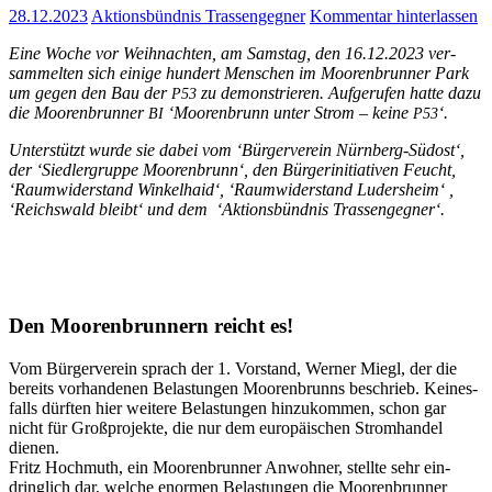
28.12.2023
Aktionsbündnis Trassengegner
Kommentar hinterlassen
Eine Woche vor Weih­nach­ten, am Sams­tag, den 16.12.2023 ver­
sam­mel­ten sich eini­ge hun­dert Men­schen im Moo­ren­brun­ner Park
um gegen den Bau der
zu demons­trie­ren. Auf­ge­ru­fen hat­te dazu
P53
die Moo­ren­brun­ner
‘Moo­ren­brunn unter Strom – kei­ne
‘.
BI
P53
Unter­stützt wur­de sie dabei vom ‘Bür­ger­ver­ein Nürn­berg-Süd­ost‘,
der ‘Sied­ler­grup­pe Moo­ren­brunn‘, den Bür­ger­initia­ti­ven Feucht,
‘Raum­wi­der­stand Win­kel­haid‘, ‘Raum­wi­der­stand Luders­heim‘ ,
‘Reichs­wald bleibt‘ und dem ‘Akti­ons­bünd­nis Trassengegner‘.
Den Moo­ren­brun­nern reicht es!
Vom Bür­ger­ver­ein sprach der 1. Vor­stand, Wer­ner Miegl, der die
bereits vor­han­de­nen Belas­tun­gen Moo­ren­brunns beschrieb. Kei­nes­
falls dürf­ten hier wei­te­re Belas­tun­gen hin­zu­kom­men, schon gar
nicht für Groß­pro­jek­te, die nur dem euro­päi­schen Strom­han­del
dienen.
Fritz Hoch­muth, ein Moo­ren­brun­ner Anwoh­ner, stell­te sehr ein­
dring­lich dar, wel­che enor­men Belas­tun­gen die Moo­ren­brun­ner