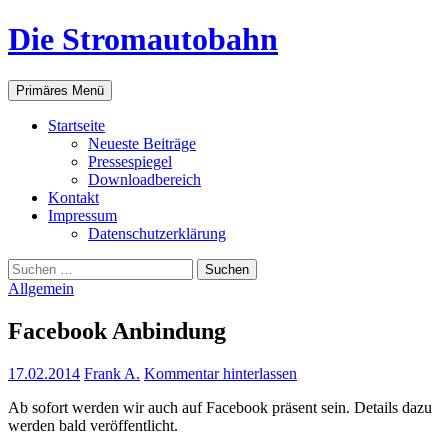
Zum
Die Stromautobahn
Inhalt
springen
Suchen
Primäres Menü
Start­sei­te
Neu­es­te Beiträge
Pres­se­spie­gel
Down­load­be­reich
Kon­takt
Impres­sum
Daten­schutz­er­klä­rung
Suchen
nach:
Allgemein
Face­book Anbindung
17.02.2014
Frank A.
Kommentar hinterlassen
Ab sofort wer­den wir auch auf Face­book prä­sent sein. Details dazu
wer­den bald veröffentlicht.