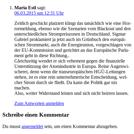
Maria Estl
sagt:
06.03.2015 um 12:31 Uhr
Zeit­lich geschickt plat­ziert klingt das tat­säch­lich wie eine Hor­
ror­mel­dung, eben­so wie die Sze­na­ri­en vom Black­out und den
unter­schied­li­chen Strom­preis­zo­nen in Deutsch­land. Sig­mar
Gabri­el pro­kla­miert ja jetzt auch im Grün­buch den euro­päi­
schen Strom­markt, auch die Ener­gie­uni­on, vor­ge­schla­gen von
der EU-Kom­mis­si­on und gerich­tet an das Euro­päi­sche Par­la­
ment geht in die­se Richtung..
Gleich­zei­tig wen­det er sich vehe­ment gegen die finan­zi­el­le
Unter­stüt­zung der Atom­in­dus­trie in Euro­pa. Rei­ne Augen­wi­
sche­rei, denn wenn die trans­eu­ro­päi­schen HGÜ-Lei­tun­gen
ste­hen, ist es eine rein unter­neh­me­ri­sche Ent­schei­dung, wel­
cher Strom durch sie fließt. Da kann die Poli­tik gar nix
machen.
Also, wei­ter Wider­stand leis­ten und sich nicht beir­ren lassen.
Zum Antworten anmelden
Schreibe einen Kommentar
Du musst
angemeldet
sein, um einen Kommentar abzugeben.