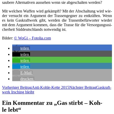
sau­be­re Alter­na­ti­ven aus­se­hen wenn sie abge­schal­ten werden?
Mit wel­chen Waf­fen wird gekämpft? Mit der Abschal­tung wird wie­
der ver­sucht ein Argu­ment der Tras­sen­geg­ner zu ent­kräf­ten. Wenn
es kein Gas­kraft­werk gibt, wer­den die Tras­sen­be­für­wor­ter wie­der
mit dem Argu­ment kom­men, dass die Tras­se für die Ver­sor­gungs­s­si­
cher­heit Süd­deutsch­lands not­wen­dig ist.
Bil­der:
© WoGi – Fotolia.com
tei­len
tei­len
tei­len
tei­len
E‑Mail
dru­cken
Beitragsnavigation
Vorheriger Beitrag
Anti-Koh­le-Ket­te 2015
Nächster Beitrag
Gas­kraft­
werk Irsching bleibt
Ein Kommentar zu „Gas stirbt – Koh­
le lebt“