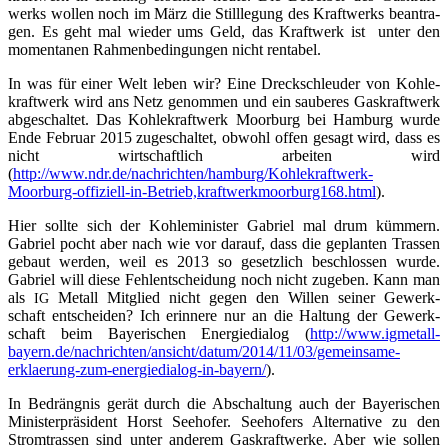
werks wol­len noch im März die Still­le­gung des Kraft­werks bean­tra­
gen. Es geht mal wie­der ums Geld, das Kraft­werk ist unter den
momen­ta­nen Rah­men­be­din­gun­gen nicht rentabel.
In was für einer Welt leben wir? Eine Dreck­schleu­der von Koh­le­
kraft­werk wird ans Netz genom­men und ein sau­be­res Gas­kraft­werk
abge­schal­tet. Das Koh­le­kraft­werk Moor­burg bei Ham­burg wur­de
Ende Febru­ar 2015 zuge­schal­tet, obwohl offen gesagt wird, dass es
nicht wirt­schaft­lich arbei­ten wird
(
http://www.ndr.de/nachrichten/hamburg/Kohlekraftwerk-
Moorburg-offiziell-in-Betrieb,kraftwerkmoorburg168.html
).
Hier soll­te sich der Koh­le­mi­nis­ter Gabri­el mal drum küm­mern.
Gabri­el pocht aber nach wie vor dar­auf, dass die geplan­ten Tras­sen
gebaut wer­den, weil es 2013 so gesetz­lich beschlos­sen wur­de.
Gabri­el will die­se Fehl­ent­schei­dung noch nicht zuge­ben. Kann man
als
Metall Mit­glied nicht gegen den Wil­len sei­ner Gewerk­
IG
schaft ent­schei­den? Ich erin­ne­re nur an die Hal­tung der Gewerk­
schaft beim Baye­ri­schen Ener­gie­dia­log (
http://www.igmetall-
bayern.de/nachrichten/ansicht/datum/2014/11/03/gemeinsame-
erklaerung-zum-energiedialog-in-bayern/
).
In Bedräng­nis gerät durch die Abschal­tung auch der Baye­ri­schen
Minis­ter­prä­si­dent Horst See­ho­fer. See­ho­fers Alter­na­ti­ve zu den
Strom­tras­sen sind unter ande­rem Gas­kraft­wer­ke. Aber wie sol­len