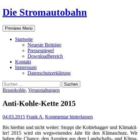
Zum
Die Stromautobahn
Inhalt
springen
Suchen
Primäres Menü
Start­sei­te
Neu­es­te Beiträge
Pres­se­spie­gel
Down­load­be­reich
Kon­takt
Impres­sum
Daten­schutz­er­klä­rung
Suchen
nach:
Braunkohle
,
Veranstaltungen
Anti-Koh­le-Ket­te 2015
04.03.2015
Frank A.
Kommentar hinterlassen
Bis hier­hin und nicht wei­ter: Stoppt die Koh­le­bag­ger und Kli­ma­kil­
ler! 2015 wird ein weg­wei­sen­des Jahr für den Kli­ma­schutz. Wir
haben die Chan­ce, den Aus­stieg aus dem Land­schafts- und Kli­ma­