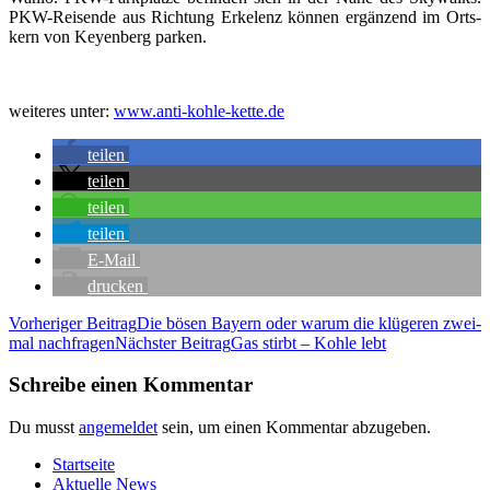
PKW-Rei­sen­de aus Rich­tung Erkel­enz kön­nen ergän­zend im Orts­
kern von Key­en­berg parken.
wei­te­res unter:
www.anti-kohle-kette.de
tei­len
tei­len
tei­len
tei­len
E‑Mail
dru­cken
Beitragsnavigation
Vorheriger Beitrag
Die bösen Bay­ern oder war­um die klü­ge­ren zwei­
mal nachfragen
Nächster Beitrag
Gas stirbt – Koh­le lebt
Schreibe einen Kommentar
Du musst
angemeldet
sein, um einen Kommentar abzugeben.
Start­sei­te
Aktu­el­le News