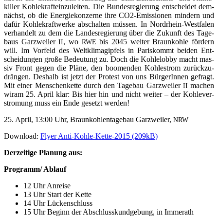
kil­ler Koh­le­kraft­ein­zu­lei­ten. Die Bun­des­re­gie­rung ent­schei­det dem­
nächst, ob die Ener­gie­kon­zer­ne ihre CO2-Emis­sio­nen min­dern und
dafür Koh­le­kraft­wer­ke abschal­ten müs­sen. In Nord­rhein-West­fa­len
ver­han­delt zu dem die Lan­des­re­gie­rung über die Zukunft des Tage­
baus Garz­wei­ler
, wo
bis 2045 wei­ter Braun­koh­le för­dern
II
RWE
will. Im Vor­feld des Welt­kli­ma­gip­fels in Pariskommt bei­den Ent­
schei­dun­gen gro­ße Bedeu­tung zu. Doch die Koh­le­lob­by macht mas­
siv Front gegen die Plä­ne, den boo­men­den Koh­lestrom zurück­zu­
drän­gen. Des­halb ist jetzt der Pro­test von uns Bür­ge­rIn­nen gefragt.
Mit einer Men­schen­ket­te durch den Tage­bau Garz­wei­ler
machen
II
wiram 25. April klar: Bis hier hin und nicht wei­ter – der Koh­le­ver­
stro­mung muss ein Ende gesetzt werden!
25. April, 13:00 Uhr, Braun­koh­len­ta­ge­bau Garz­wei­ler,
NRW
Down­load:
Fly­er Anti-Koh­le-Ket­te-2015 (209kB)
Der­zei­ti­ge Pla­nung aus:
Programm/ Ablauf
12 Uhr Anreise
13 Uhr Start der Kette
14 Uhr Lückenschluss
15 Uhr Beginn der Abschluss­kund­ge­bung, in Immerath