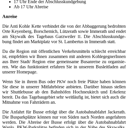
17 Uhr Ende der Abschlusskundgebung
Ab 17 Uhr Abreise
Anrei­se
Die Anti Koh­le Ket­te ver­bin­det die von der Abbag­ge­rung bedroh­ten
Orte Key­en­berg, Borsche­mich, Lüt­zer­ath sowie Immer­ath und endet
am Sky­walk des Tage­baus Garz­wei­ler
. Die Abschluss­kund­ge­
II
bung fin­det am Markt­platz vor St. Lam­ber­tus in Immer­ath statt.
Da die Regi­on mit öffent­li­chen Ver­kehrs­mit­teln schlecht erreich­bar
ist, emp­feh­len wir Ihnen zusam­men mit ande­ren Koh­le­geg­ne­rIn­nen
aus Ihrer Stadt/ Regi­on eine gemein­sa­me Bus­an­rei­se zu orga­ni­sie­
ren. Wie das funk­tio­niert erfah­ren Sie in unse­rem Bus­leit­fa­den auf
unse­rer Homepage.
Wenn Sie in ihrem Bus oder
noch freie Plät­ze haben kön­nen
PKW
Sie die­se in unse­rer Mit­fahr­bör­se anbie­ten. Dar­über hin­aus stel­len
wir Shut­tle­bus­se ab den Bahn­hö­fen Hoch­neu­kirch und Erkel­enz
bereit. Da das Tage­bau­ge­biet sehr weit­läu­fig ist, bie­tet sich auch die
Mit­nah­me von Fahr­rä­dern an.
Die Anfahrt für Bus­se erfolgt über die Auto­bahn­ab­fahrt Jacke­rath.
Die Bus­park­plät­ze kön­nen nur von Süden nach Nor­den ange­fah­ren
wer­den. Die Abrei­se der Bus­se erfolgt über die Auto­bahn­ab­fahrt
Wan­lo. PKW-Park­plät­ze befin­den sich in der Nähe des Sky­walks.