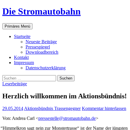
Zum
Die Stromautobahn
Inhalt
springen
Suchen
Primäres Menü
Start­sei­te
Neu­es­te Beiträge
Pres­se­spie­gel
Down­load­be­reich
Kon­takt
Impres­sum
Daten­schutz­er­klä­rung
Suchen
nach:
Leserbeiträge
Herz­lich will­kom­men im Aktionsbündnis!
29.05.2014
Aktionsbündnis Trassengegner
Kommentar hinterlassen
Von: Andrea Carl <
pressestelle@stromautobahn.de
>
“
Him­mel­kron sagt nein zur Mons­ter­tras­se“ ist der Name der jüngs­ten