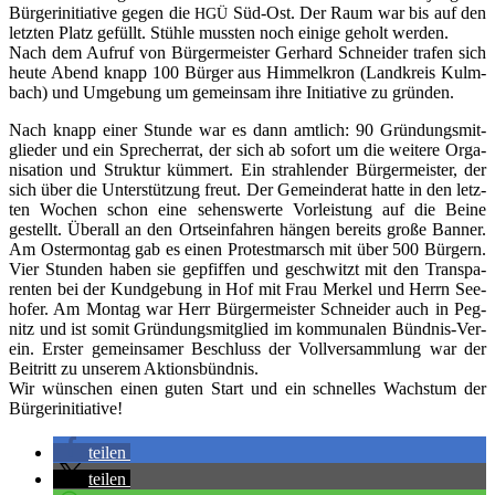
Bür­ger­initia­ti­ve gegen die
Süd-Ost. Der Raum war bis auf den
HGÜ
letz­ten Platz gefüllt. Stüh­le muss­ten noch eini­ge geholt wer­den.
Nach dem Auf­ruf von Bür­ger­meis­ter Ger­hard Schnei­der tra­fen sich
heu­te Abend knapp 100 Bür­ger aus Him­mel­kron (Land­kreis Kulm­
bach) und Umge­bung um gemein­sam ihre Initia­ti­ve zu gründen.
Nach knapp einer Stun­de war es dann amt­lich: 90 Grün­dungs­mit­
glie­der und ein Spre­cher­rat, der sich ab sofort um die wei­te­re Orga­
ni­sa­ti­on und Struk­tur küm­mert. Ein strah­len­der Bür­ger­meis­ter, der
sich über die Unter­stüt­zung freut. Der Gemein­de­rat hat­te in den letz­
ten Wochen schon eine sehens­wer­te Vor­leis­tung auf die Bei­ne
gestellt. Über­all an den Orts­ein­fah­ren hän­gen bereits gro­ße Ban­ner.
Am Oster­mon­tag gab es einen Pro­test­marsch mit über 500 Bür­gern.
Vier Stun­den haben sie gepfif­fen und geschwitzt mit den Trans­pa­
ren­ten bei der Kund­ge­bung in Hof mit Frau Mer­kel und Herrn See­
ho­fer. Am Mon­tag war Herr Bür­ger­meis­ter Schnei­der auch in Peg­
nitz und ist somit Grün­dungs­mit­glied im kom­mu­na­len Bünd­nis-Ver­
ein. Ers­ter gemein­sa­mer Beschluss der Voll­ver­samm­lung war der
Bei­tritt zu unse­rem Akti­ons­bünd­nis.
Wir wün­schen einen guten Start und ein schnel­les Wachs­tum der
Bürgerinitiative!
tei­len
tei­len