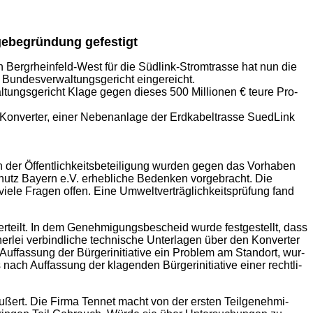
ge­be­grün­dung gefestigt
on Berg­rhein­feld-West für die Süd­link-Strom­tras­se hat nun die
un­des­ver­wal­tungs­ge­richt eingereicht.
l­tungs­ge­richt Kla­ge gegen die­ses 500 Mil­lio­nen € teu­re Pro­
Kon­ver­ter, einer Neben­an­la­ge der Erd­ka­bel­tras­se Sued­Link
n der Öffent­lich­keits­be­tei­li­gung wur­den gegen das Vor­ha­ben
chutz Bay­ern e.V. erheb­li­che Beden­ken vor­ge­bracht. Die
 vie­le Fra­gen offen.
Eine Umwelt­ver­träg­lich­keits­prü­fung fand
erteilt. In dem Geneh­mi­gungs­be­scheid wur­de fest­ge­stellt, dass
r­lei ver­bind­li­che tech­ni­sche Unter­la­gen über den Kon­ver­ter
uf­fas­sung der Bür­ger­initia­ti­ve ein Pro­blem am Stand­ort, wur­
ach Auf­fas­sung der kla­gen­den Bür­ger­initia­ti­ve einer recht­li­
­ßert. Die Fir­ma Ten­net macht von der ers­ten Teil­ge­neh­mi­