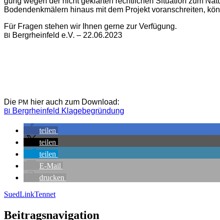
gung wegen der nicht geklär­ten recht­li­chen Situa­ti­on zum Na
Boden­denk­mä­lern hin­aus mit dem Pro­jekt vor­an­schrei­ten, kön
Für Fra­gen ste­hen wir Ihnen ger­ne zur Verfügung.
Berg­rhein­feld e.V. – 22.06.2023
BI
Die
hier auch zum Download:
PM
Berg­rhein­feld Klagebegründung
BI
tei­len
tei­len
tei­len
E‑Mail
dru­cken
SuedLink
Tennet
Beitragsnavigation