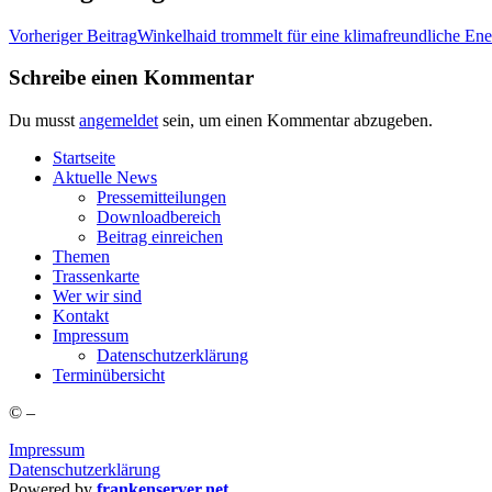
Vorheriger Beitrag
Win­kel­haid trom­melt für eine kli­ma­freund­li­che 
Schreibe einen Kommentar
Du musst
angemeldet
sein, um einen Kommentar abzugeben.
Start­sei­te
Aktu­el­le News
Pres­se­mit­tei­lun­gen
Down­load­be­reich
Bei­trag einreichen
The­men
Tras­sen­kar­te
Wer wir sind
Kon­takt
Impres­sum
Daten­schutz­er­klä­rung
Ter­min­über­sicht
©
–
Impressum
Datenschutzerklärung
Powered by
frankenserver.net