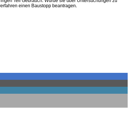
erin­gen Teil Gebrauch. Wür­de sie über Unter­su­chun­gen zu
l­ver­fah­ren einen Bau­stopp beantragen.