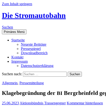
Zum Inhalt springen
Die Stromautobahn
Suchen
Primäres Menü
Start­sei­te
Neu­es­te Beiträge
Pres­se­spie­gel
Down­load­be­reich
Kon­takt
Impres­sum
Daten­schutz­er­klä­rung
Suchen nach:
Allgemein
,
Pressemitteilung
Kla­ge­be­grün­dung der
Berg­rhein­feld ge
BI
25.06.2023
Aktionsbündnis Trassengegner
Kommentar hinterlassen