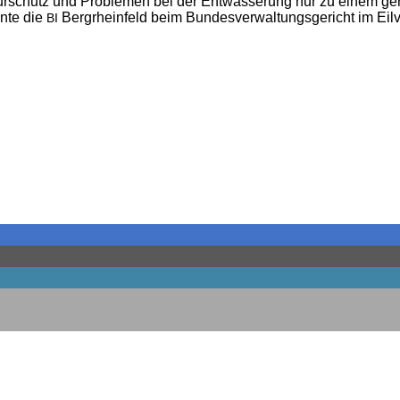
tur­schutz und Pro­ble­men bei der Ent­wäs­se­rung nur zu einem g
n­te die
Berg­rhein­feld beim Bun­des­ver­wal­tungs­ge­richt im Ei
BI