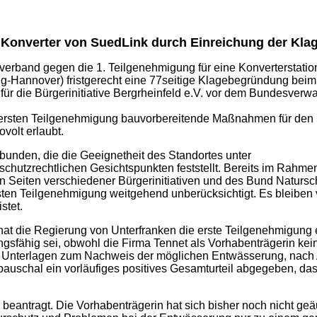
en Kon­ver­ter von Sued­Link durch Ein­rei­chung der
Kla­
er­band gegen die 1. Teil­ge­neh­mi­gung für eine Kon­ver­ter­sta­ti­
an­no­ver) frist­ge­recht eine 77seitige Kla­ge­be­grün­dung beim B
ür die Bür­ger­initia­ti­ve Berg­rhein­feld e.V. vor dem Bun­des­ver­wa
rs­ten Teil­ge­neh­mi­gung bau­vor­be­rei­ten­de Maß­nah­men für den 
­volt erlaubt.
­bun­den, die die Geeig­ne­t­heit des Stand­or­tes unter
­schutz­recht­li­chen Gesichts­punk­ten fest­stellt. Bereits im Rah­me
n Sei­ten ver­schie­de­ner Bür­ger­initia­ti­ven und des Bund Natur­s
s­ten Teil­ge­neh­mi­gung weit­ge­hend unbe­rück­sich­tigt. Es blei­ben
stet.
at die Regie­rung von Unter­fran­ken die ers­te Teil­ge­neh­mi­gung 
­fä­hig sei, obwohl die Fir­ma Ten­net als Vor­ha­ben­trä­ge­rin kei­ne
ch Unter­la­gen zum Nach­weis der mög­li­chen Ent­wäs­se­rung, nach A
schal ein vor­läu­fi­ges posi­ti­ves Gesamt­ur­teil abge­ge­ben, das n
ean­tragt. Die Vor­ha­ben­trä­ge­rin hat sich bis­her noch nicht geäu