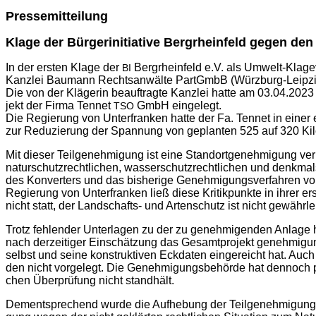
Pres­se­mit­tei­lung
Kla­ge
der
Bür­ger­initia­ti­ve Berg­rhein­feld gegen d
In der ers­ten Kla­ge der
Berg­rhein­feld e.V. als Umwelt-Kla­ge­v
BI
Kanz­lei Bau­mann Rechts­an­wäl­te PartGmbB (Würz­burg-Leip­zig-H
Die von der Klä­ge­rin beauf­trag­te Kanz­lei hat­te am 03.04.2023 f
jekt der Fir­ma Ten­net
GmbH eingelegt.
TSO
Die Regie­rung von Unter­fran­ken hat­te der Fa. Ten­net in einer e
zur Redu­zie­rung der Span­nung von geplan­ten 525 auf 320 Kilo
Mit die­ser Teil­ge­neh­mi­gung ist eine Stand­ort­ge­neh­mi­gung ver
natur­schutz­recht­li­chen, was­ser­schutz­recht­li­chen und denk­mal
des Kon­ver­ters und das bis­he­ri­ge Geneh­mi­gungs­ver­fah­ren vo
Regie­rung von Unter­fran­ken ließ die­se Kri­tik­punk­te in ihrer er
nicht statt, der Land­schafts- und Arten­schutz ist nicht gewährlei
Trotz feh­len­der Unter­la­gen zu der zu geneh­mi­gen­den Anla­ge h
nach der­zei­ti­ger Ein­schät­zung das Gesamt­pro­jekt geneh­mi­gungs
selbst und sei­ne kon­struk­ti­ven Eck­da­ten ein­ge­reicht hat. Au
den nicht vor­ge­legt. Die Geneh­mi­gungs­be­hör­de hat den­noch pau­
chen Über­prü­fung nicht standhält.
Dem­entspre­chend wur­de die Auf­he­bung der Teil­ge­neh­mi­gung b