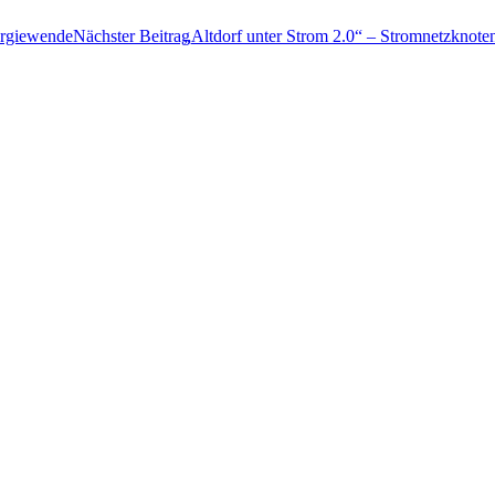
Energiewende
Nächster Beitrag
„
Alt­dorf unter Strom 2.0“ – Strom­netz­kno­te