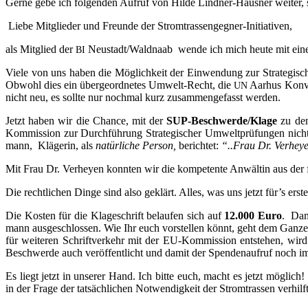
Ger­ne gebe ich fol­gen­den Auf­ruf von Hil­de Lind­ner-Haus­ner wei­ter,
Lie­be Mit­glie­der und Freun­de der Stromtrassengegner-Initiativen,
als Mit­glied der
Neustadt/Waldnaab wen­de ich mich heu­te mit einer
BI
Vie­le von uns haben die Mög­lich­keit der Ein­wen­dung zur Stra­te­gi­s
Obwohl dies ein über­ge­ord­ne­tes Umwelt-Recht, die
Aar­hus Kon­ve
UN
nicht neu, es soll­te nur noch­mal kurz zusam­men­ge­fasst werden.
Jetzt haben wir die Chan­ce, mit der
SUP-Beschwer­de/Kla­ge
zu den
Kom­mis­si­on zur Durch­füh­rung Stra­te­gi­scher Umwelt­prü­fun­gen nicht
mann, Klä­ge­rin, als
natür­li­che Per­son,
berich­tet:
“..Frau Dr. Ver­he­
Mit Frau Dr. Ver­he­yen konn­ten wir die kom­pe­ten­te Anwäl­tin aus d
Die recht­li­chen Din­ge sind also geklärt. Alles, was uns jetzt für’s ers­te
Die Kos­ten für die Kla­ge­schrift belau­fen sich auf
12.000 Euro
. Dami
mann aus­ge­schlos­sen. Wie Ihr euch vor­stel­len könnt, geht dem Gan­zen
für wei­te­ren Schrift­ver­kehr mit der EU-Kom­mis­si­on ent­ste­hen, w
Beschwer­de auch ver­öf­fent­licht und damit der Spen­den­auf­ruf noch im
Es liegt jetzt in unse­rer Hand. Ich bit­te euch, macht es jetzt mög­lich!
in der Fra­ge der tat­säch­li­chen Not­wen­dig­keit der Strom­tras­sen ver­h