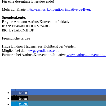
Für eine dezen­tra­le Energiewende!
Mehr zur Kla­ge:
http://aarhus-konvention-initiative.de/
fly­er
/
Spen­den­kon­to
:
Bri­git­te Art­mann Aar­hus Kon­ven­ti­on Initia­ti­ve
:
IBAN
DE48780500000222354185
:
BIC
BYLADEM1HOF
Freund­li­che Grüße
Hil­de Lind­ner-Haus­ner aus Kohl­berg bei Wei­den
Mit­glied bei der
newgegendietrasse.de
Part­ne­rin bei Aar­hus-Kon­ven­ti­on-Initia­ti­ve
www.aarhus-konvention-in
tei­len
tei­len
tei­len