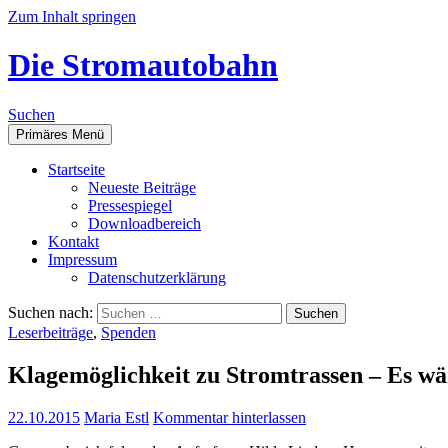
Zum Inhalt springen
Die Stromautobahn
Suchen
Primäres Menü
Start­sei­te
Neu­es­te Beiträge
Pres­se­spie­gel
Down­load­be­reich
Kon­takt
Impres­sum
Daten­schutz­er­klä­rung
Suchen nach:
Leserbeiträge
,
Spenden
Kla­ge­mög­lich­keit zu Strom­tras­sen – Es wä
22.10.2015
Maria Estl
Kommentar hinterlassen