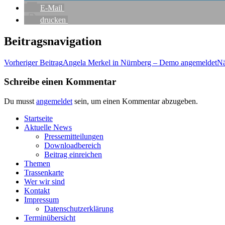
E‑Mail
dru­cken
Beitragsnavigation
Vorheriger Beitrag
Ange­la Mer­kel in Nürn­berg – Demo angemeldet
Nä
Schreibe einen Kommentar
Du musst
angemeldet
sein, um einen Kommentar abzugeben.
Start­sei­te
Aktu­el­le News
Pres­se­mit­tei­lun­gen
Down­load­be­reich
Bei­trag einreichen
The­men
Tras­sen­kar­te
Wer wir sind
Kon­takt
Impres­sum
Daten­schutz­er­klä­rung
Ter­min­über­sicht