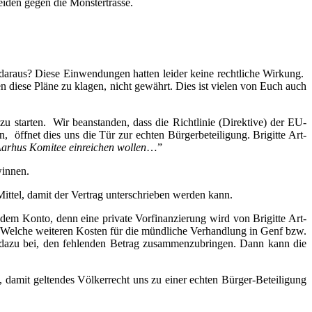
­den gegen die Monstertrasse.
­aus? Die­se Ein­wen­dun­gen hat­ten lei­der kei­ne recht­li­che Wir­kung.
en die­se Plä­ne zu kla­gen, nicht gewährt. Dies ist vie­len von Euch auch
zu star­ten. Wir bean­stan­den, dass die Richt­li­nie (Direk­ti­ve) der EU-
ff­net dies uns die Tür zur ech­ten Bür­ger­be­tei­li­gung. Bri­git­te Art­
ar­hus Komi­tee ein­rei­chen wol­len
…”
winnen.
 Mit­tel, damit der Ver­trag unter­schrie­ben wer­den kann.
Kon­to, denn eine pri­va­te Vor­fi­nan­zie­rung wird von Bri­git­te Art­
 Wel­che wei­te­ren Kos­ten für die münd­li­che Ver­hand­lung in Genf bzw.
dazu bei, den feh­len­den Betrag zusam­men­zu­brin­gen. Dann kann die
, damit gel­ten­des Völ­ker­recht uns zu einer ech­ten Bür­ger-Betei­li­gung