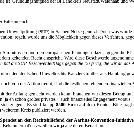
 sie ist Grün­dungs­mit­glied der
Land­kreis Neustadt/Waldnaab und Wei
BI
 Bit­te an euch.
chen Umwelt­prü­fung (
) in Sachen Net­ze genutzt. Doch was wur­de dar
SUP
n­ti­on, regelt, wur­de uns die Mög­lich­keit gegen die­ses Ver­fah­ren, geg
 Strom­tras­sen und den euro­päi­schen Pla­nun­gen dazu, gegen die
EU
 dem gel­ten­den Recht ent­spricht. Wird die­se Beschwer­de ange­nom­men, ö
yen hat die SUP-Beschwer­de/Kla­ge gegen die
fer­tig, die wir an das A
EU
er füh­ren­den deut­schen Umwelt­rechts-Kanz­lei Gün­ther aus Ham­burg ge
 noch von der Akti­on trennt, sind die rest­li­chen feh­len­den finan­zi­el­len
t der Anfang gemacht wer­den kann, brau­chen wir die­sen Betrag auf dem 
 ja eh schon gro­ßes pri­va­tes – auch finan­zi­el­les Enga­ge­ment vor­aus.
ird sich zei­gen. Es sind knapp
8500 Euro
auf dem Kon­to. Bit­te tragt 
 wei­te­rem Kreis publi­ziert werden.
Spen­det an den Rechts­hil­fe­fond der Aar­hus-Kon­ven­ti­on-Initia­ti­ve
ilft. Bekann­ter­ma­ßen zwei­feln wir ja alle deren Bedarf an.