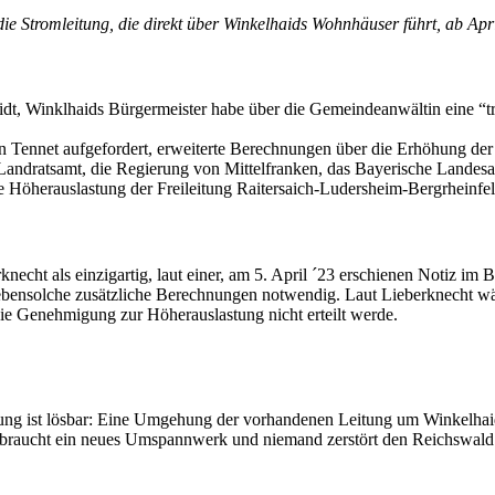
Strom­lei­tung, die direkt über Win­kel­haids Wohn­häu­ser führt, ab April 
idt, Winklhaids Bür­ger­meis­ter habe über die Gemein­de­an­wäl­tin eine “
n Ten­net auf­ge­for­dert, erwei­ter­te Berech­nun­gen über die Erhö­hung de
das Land­rats­amt, die Regie­rung von Mit­tel­fran­ken, das Baye­ri­sche Lan­de
e Höher­aus­las­tung der Frei­lei­tung Rai­ter­saich-Luders­heim-Berg­rhein­fe
­knecht als ein­zig­ar­tig, laut einer, am 5. April ´23 erschie­nen Notiz im 
ol­che zusätz­li­che Berech­nun­gen not­wen­dig. Laut Lie­ber­knecht wäre
 die Geneh­mi­gung zur Höher­aus­las­tung nicht erteilt werde.
ng ist lös­bar: Eine Umge­hung der vor­han­de­nen Lei­tung um Win­kel­haid
 braucht ein neu­es Umspann­werk und nie­mand zer­stört den Reichswald