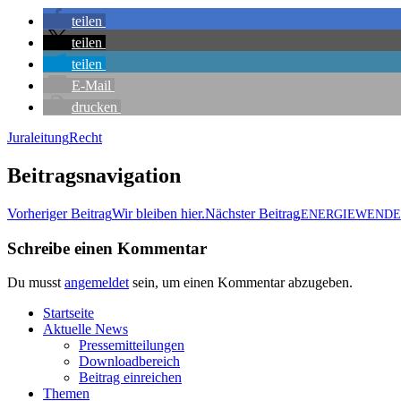
tei­len
tei­len
tei­len
E‑Mail
dru­cken
Juraleitung
Recht
Beitragsnavigation
Vorheriger Beitrag
Wir blei­ben hier.
Nächster Beitrag
„
ENERGIEWENDE
Schreibe einen Kommentar
Du musst
angemeldet
sein, um einen Kommentar abzugeben.
Start­sei­te
Aktu­el­le News
Pres­se­mit­tei­lun­gen
Down­load­be­reich
Bei­trag einreichen
The­men