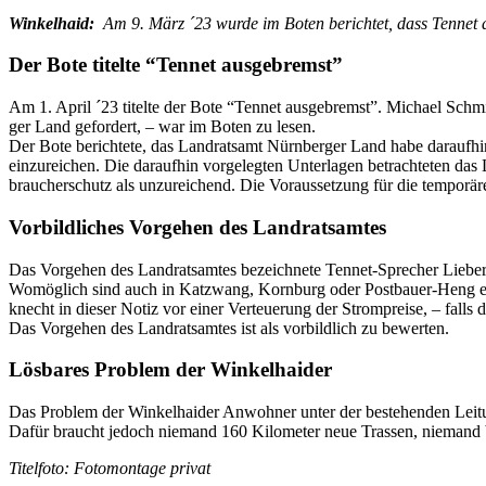
Win­kel­haid:
Am 9. März ´23 wur­de im Boten berich­tet, dass Ten­net die 
Der Bote titel­te “
Ten­net ausgebremst”
Am 1. April ´23 titel­te der Bote “Ten­net aus­ge­bremst”. Micha­el Schm
ger Land gefor­dert, – war im Boten zu lesen.
Der Bote berich­te­te, das Land­rats­amt Nürn­ber­ger Land habe dar­auf­hi
ein­zu­rei­chen. Die dar­auf­hin vor­ge­leg­ten Unter­la­gen betrach­te­ten 
brau­cher­schutz als unzu­rei­chend. Die Vor­aus­set­zung für die tem­po­rä­r
Vor­bild­li­ches Vor­ge­hen des Landratsamtes
Das Vor­ge­hen des Land­rats­am­tes bezeich­ne­te Ten­net-Spre­cher Lie­ber
Womög­lich sind auch in Katzwang, Korn­burg oder Post­bau­er-Heng eben­s
knecht in die­ser Notiz vor einer Ver­teue­rung der Strom­prei­se, – falls
Das Vor­ge­hen des Land­rats­am­tes ist als vor­bild­lich zu bewerten.
Lös­ba­res Pro­blem der Winkelhaider
Das Pro­blem der Win­kel­hai­der Anwoh­ner unter der bestehen­den Lei­tu
Dafür braucht jedoch nie­mand 160 Kilo­me­ter neue Tras­sen, nie­mand
Titel­fo­to: Foto­mon­ta­ge privat