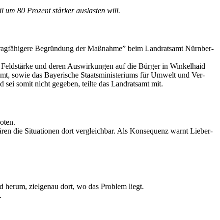
um 80 Pro­zent stär­ker aus­las­ten will.
trag­fä­hi­ge­re Begrün­dung der Maß­nah­me” beim Land­rats­amt Nürn­ber­
r Feld­stär­ke und deren Aus­wir­kun­gen auf die Bür­ger in Win­kel­haid
s­amt, sowie das Baye­ri­sche Staats­mi­nis­te­ri­ums für Umwelt und Ver­
ld sei somit nicht gege­ben, teil­te das Land­rats­amt mit.
Boten.
n die Situa­tio­nen dort ver­gleich­bar. Als Kon­se­quenz warnt Lie­ber­
 her­um, ziel­ge­nau dort, wo das Pro­blem liegt.
.