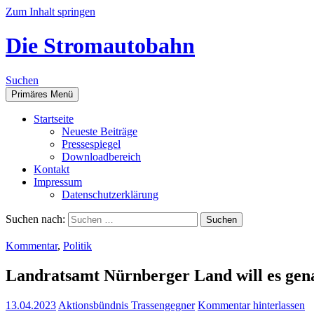
Zum Inhalt springen
Die Stromautobahn
Suchen
Primäres Menü
Start­sei­te
Neu­es­te Beiträge
Pres­se­spie­gel
Down­load­be­reich
Kon­takt
Impres­sum
Daten­schutz­er­klä­rung
Suchen nach:
Kommentar
,
Politik
Land­rats­amt Nürn­ber­ger Land will es gen
13.04.2023
Aktionsbündnis Trassengegner
Kommentar hinterlassen