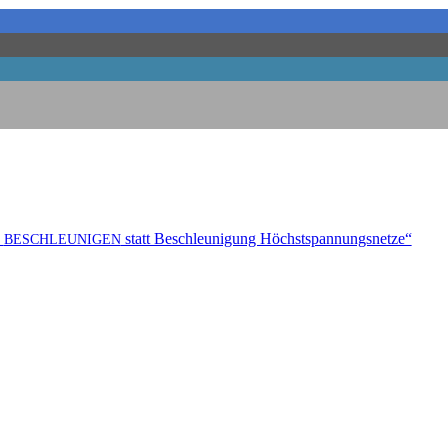
statt Beschleu­ni­gung Höchstspannungsnetze“
BESCHLEUNIGEN