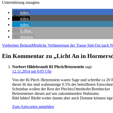
Unter­stüt­zung zusagten.
tei­len
tei­len
tei­len
E‑Mail
dru­cken
Beitragsnavigation
Vorheriger Beitrag
Mög­li­che Ver­län­ge­rung der Tras­se Süd-Ost nach No
Ein Kommentar zu „Licht An in Hormers
Norbert Hildebrandt BI Plech/Betzenstein
sagt:
12.11.2014 um 0:05 Uhr
Von der Bi Ple­ch /Betzenstein waren Sage und schrei­be ca 20 Per
die­ser
das sind wahn­sin­ni­ge 0.5% der betrof­fe­nen Einwohne
BI
Schein­bar wol­len der Rest der Plecher,Ottenhofer.Bernhecker
Bet­zen­stei­ner die­sen auf uns zukom­men­den Wahnsinn.
Bild bil­det! Bleibt wei­ter dumm aber auch Dum­me kön­nen irge
Zum Antworten anmelden