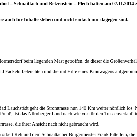
rs­dorf – Schnaitt­ach und Bet­zen­stein – Ple­ch hat­ten am 07.11.201
sie auch für Inhal­te ste­hen und nicht ein­fach nur dage­gen sind.
r­mers­dorf beim lie­gen­den Mast getrof­fen, da die­ser die Grö­ßen­ver­hält­
 und Fackeln beleuch­ten und die mit Hil­fe eines Kran­wa­gens auf­ge­nom­
Bad Lauch­städt geht die Strom­tras­se nun 140 Km wei­ter nörd­lich los. 
as Preuß, ist das Nürn­ber­ger Land nach wie vor für den Tras­sen­ver­lauf
­tras­se, die ihrer Ansicht nach nicht gebraucht wird.
 Nor­bert Reh und dem Schnaitta­cher Bür­ger­meis­ter Frank Pit­ter­lein, die 