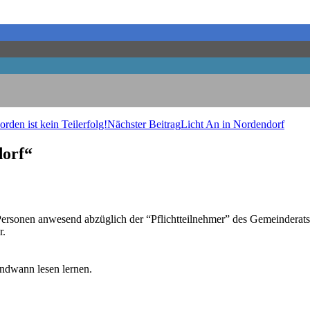
r­den ist kein Teilerfolg!
Nächster Beitrag
Licht An in Nordendorf
dorf“
­so­nen anwe­send abzüg­lich der “Pflicht­teil­neh­mer” des Gemein­de­ra
r.
nd­wann lesen lernen.