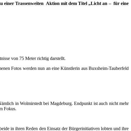
4 zu einer Tras­sen­wei­ten Akti­on mit dem Titel „Licht an – für eine
nis­se von 75 Meter rich­tig darstellt.
me­nen Fotos wer­den nun an eine Künst­le­rin aus Bux­sheim-Tau­ber­feld
Näm­lich in Wol­mir­stedt bei Mag­de­burg. End­punkt ist auch nicht mehr
 im Fokus.
bei­de in ihren Reden den Ein­satz der Bür­ger­initia­ti­ven lob­ten und ihre