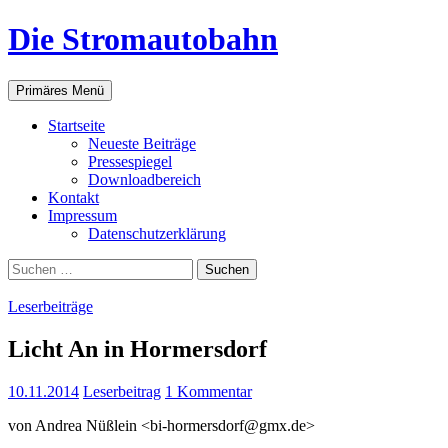
Zum
Die Stromautobahn
Inhalt
springen
Suchen
Primäres Menü
Start­sei­te
Neu­es­te Beiträge
Pres­se­spie­gel
Down­load­be­reich
Kon­takt
Impres­sum
Daten­schutz­er­klä­rung
Suchen
nach:
Leserbeiträge
Licht An in Hormersdorf
10.11.2014
Leserbeitrag
1 Kommentar
von Andrea Nüß­lein <bi-hormersdorf@gmx.de>