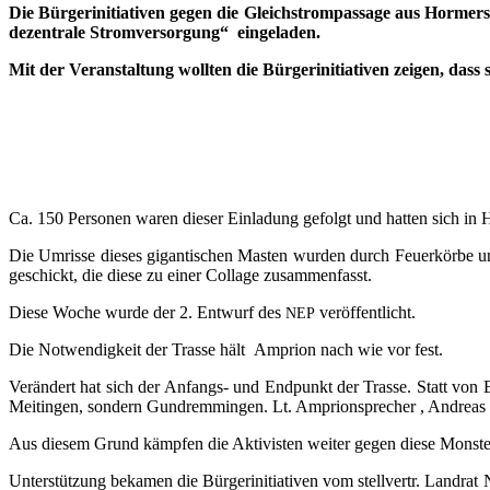
Die Bür­ger­initia­ti­ven gegen die Gleich­strom­pas­sa­ge aus Hor­me
dezen­tra­le Strom­ver­sor­gung“ eingeladen.
Mit der Ver­an­stal­tung woll­ten die Bür­ger­initia­ti­ven zei­gen, dass
Ca. 150 Per­so­nen waren die­ser Ein­la­dung gefolgt und hat­ten sich in Ho
Die Umris­se die­ses gigan­ti­schen Mas­ten wur­den durch Feu­er­kör­be
geschickt, die die­se zu einer Col­la­ge zusammenfasst.
Die­se Woche wur­de der 2. Ent­wurf des
veröffentlicht.
NEP
Die Not­wen­dig­keit der Tras­se hält Ampri­on nach wie vor fest.
Ver­än­dert hat sich der Anfangs- und End­punkt der Tras­se. Statt von 
Meit­in­gen, son­dern Gund­rem­min­gen. Lt. Ampri­o­n­spre­cher , Andre­
Aus die­sem Grund kämp­fen die Akti­vis­ten wei­ter gegen die­se Mons­ter
Unter­stüt­zung beka­men die Bür­ger­initia­ti­ven vom stell­vertr. Land­rat