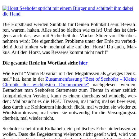
Die Horst­häusl wer­den Sinn­bild für Dei­nen Poli­tik­stil sein: Bewah­
ren, war­ten, hal­ten. Alles soll so blei­ben wie es ist! Und das ist übri­
gens auch das, was mit Sicher­heit der Mar­kus Söder von Dir über­
neh­men wird: Die eigent­li­chen Pro­ble­me unter der Erde zu ver­bud­
deln! Jetzt trin­ken wir noch­mal alle auf den Horst! Du auch, Mar­
kus. Auf den Horst, was Bes­se­res kommt nicht nach!”
Die gesam­te Rede im Wort­laut sie­he
hier
Wie Recht “Mama Bava­ria” mit den Mega­tras­sen als „ewi­ges Denk­
mal“ hat, kann in der
Zusam­men­fas­sung “Best of See­ho­fer – Klei­ne
Chro­nik der wich­tigs­ten Dreh­mo­men­te”
nach­ge­le­sen wer­den.
Betrach­tet man See­ho­fers State­ments zum The­ma in einer zeit­lich
kom­pri­mier­ten Ver­si­on, kann es einem durch­aus schwin­de­lig wer­
den: Mal braucht es die HGÜ-Tras­sen, mal nicht; mal sei bewie­sen,
dass durch sie Koh­lestrom hin­durch fließt, mal wer­den sie wie­der zu
Wind­strom­tras­sen; mal sei­en sie not­wen­dig für die Ver­sor­gungs­si­
cher­heit, mal wie­der nicht.
See­ho­fer scheint mit Erd­ka­beln ein poli­ti­sches Erbe hin­ter­las­sen zu
wol­len. Dass die Begeis­te­rung vie­ler­orts nicht geteilt wird, wird von