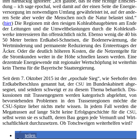
ihm hart­nä­ckig igno­riert: „Ich glau­be, das ist eine rich­ti­ge Ent­schei­
dung – ich sage epo­chal, weil damit auf der einen Sei­te die Ener­gie­
ver­sor­gung im not­wen­di­gen Umfang gewähr­leis­tet ist, auf der ande­
ren Sei­te aber weder die Men­schen noch die Natur belas­tet sind.“
(
hier
) Die Regio­nen mit den rie­si­gen Koh­le­ab­bau­ge­bie­ten am Ende
der Lei­tun­gen und die Umwelt­be­las­tun­gen durch die Koh­le­kraft­
wer­ke inter­es­sie­ren ihn offen­sicht­lich nicht. Eben­so wenig die 40 bis
50 Meter brei­ten Erd­ka­bel-Schnei­sen, die Boden­erwär­mung, die
Wert­min­de­rung und per­ma­nen­te Redu­zie­rung des Ern­te­er­tra­ges der
Äcker. Oder die deut­lich höhe­ren Kos­ten, die die Netz­ent­gel­te für
die Strom­kun­den wei­ter in die Höhe schnel­len las­sen wer­den. Eine
dezen­tra­le Ener­gie­wen­de mit regio­na­ler Wert­schöp­fung ist wei­ter­hin
kein The­ma für die Baye­ri­sche Staatsregierung.
Seit dem 7. Okto­ber 2015 ist der „epo­cha­le Sieg“, wie See­ho­fer den
Erd­ka­bel­be­schluss genannt hat, der
im Bun­des­ka­bi­nett abge­
CSU
seg­net, und seit­dem schweigt er zu die­sem The­ma beharr­lich. Dis­
kus­sio­nen mit Tras­sen­geg­nern wer­den kate­go­risch abge­lehnt, von
bevor­ste­hen­den Pro­ble­men in den Tras­sen­re­gio­nen möch­te die
CSU-Spit­ze lie­ber nichts mehr wis­sen. In jedem Fall wer­den die
Mega­tras­sen auf lan­ge Sicht kei­ne Erfolgs­ge­schich­te für die
,
CSU
selbst wenn sie es schafft, deren Bau gegen jede Ver­nunft und Wirt­
schaft­lich­keit durch­zu­set­zen. Ob Tot­schwei­gen wei­ter­hel­fen wird?
tei­len