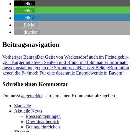
tei­len
tei­len
tei­len
E‑Mail
dru­cken
Beitragsnavigation
Vorheriger Beitrag
Der Geist von Wackers­dorf auch im Fich­tel­ge­bir­
ge – Bür­ger­initia­ti­ven Seu­ßen und Brand mit ful­mi­nan­ter Infor­ma­ti­
ons­ver­an­stal­tung gegen die Stromtrassen
Nächster Beitrag
Reso­lu­ti­on
gegen die P44mod: Für eine dezen­tra­le Ener­gie­wen­de in Bayern!
Schreibe einen Kommentar
Du musst
angemeldet
sein, um einen Kommentar abzugeben.
Start­sei­te
Aktu­el­le News
Pres­se­mit­tei­lun­gen
Down­load­be­reich
Bei­trag einreichen