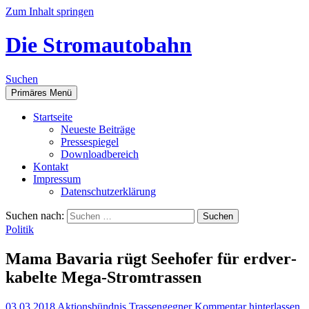
Zum Inhalt springen
Die Stromautobahn
Suchen
Primäres Menü
Start­sei­te
Neu­es­te Beiträge
Pres­se­spie­gel
Down­load­be­reich
Kon­takt
Impres­sum
Daten­schutz­er­klä­rung
Suchen nach:
Politik
Mama Bava­ria rügt See­ho­fer für erd­ver­
ka­bel­te Mega-Stromtrassen
03.03.2018
Aktionsbündnis Trassengegner
Kommentar hinterlassen