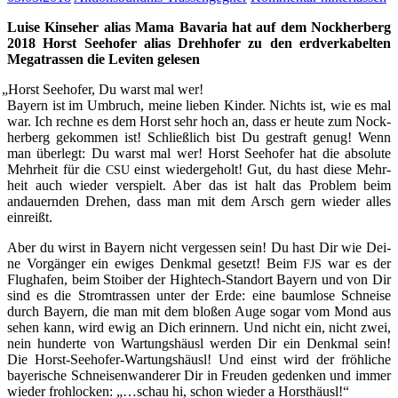
Lui­se Kin­se­her ali­as Mama Bava­ria hat auf dem Nock­her­berg
2018 Horst See­ho­fer ali­as Dreh­ho­fer zu den erd­ver­ka­bel­ten
Mega­tras­sen die Levi­ten gelesen
„
Horst See­ho­fer, Du warst mal wer!
Bay­ern ist im Umbruch, mei­ne lie­ben Kin­der. Nichts ist, wie es mal
war. Ich rech­ne es dem Horst sehr hoch an, dass er heu­te zum Nock­
her­berg gekom­men ist! Schließ­lich bist Du gestraft genug! Wenn
man über­legt: Du warst mal wer! Horst See­ho­fer hat die abso­lu­te
Mehr­heit für die
einst wie­der­ge­holt! Gut, du hast die­se Mehr­
CSU
heit auch wie­der ver­spielt. Aber das ist halt das Pro­blem beim
andau­ern­den Dre­hen, dass man mit dem Arsch gern wie­der alles
einreißt.
Aber du wirst in Bay­ern nicht ver­ges­sen sein! Du hast Dir wie Dei­
ne Vor­gän­ger ein ewi­ges Denk­mal gesetzt! Beim
war es der
FJS
Flug­ha­fen, beim Stoi­ber der High­tech-Stand­ort Bay­ern und von Dir
sind es die Strom­tras­sen unter der Erde: eine baum­lo­se Schnei­se
durch Bay­ern, die man mit dem blo­ßen Auge sogar vom Mond aus
sehen kann, wird ewig an Dich erin­nern. Und nicht ein, nicht zwei,
nein hun­der­te von War­tungs­häusl wer­den Dir ein Denk­mal sein!
Die Horst-See­ho­fer-War­tungs­häusl! Und einst wird der fröh­li­che
baye­ri­sche Schnei­sen­wan­de­rer Dir in Freu­den geden­ken und immer
wie­der froh­lo­cken: „…schau hi, schon wie­der a Horsthäusl!“