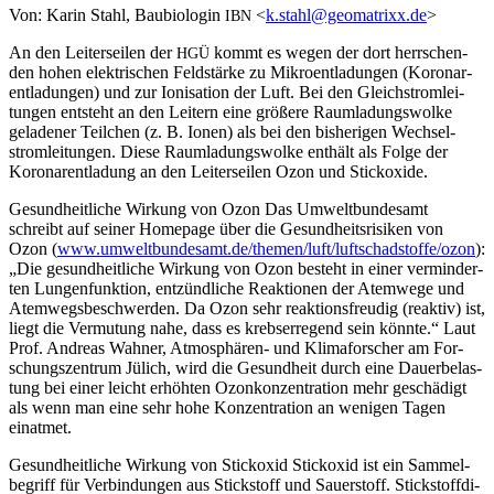
Von: Karin Stahl, Bau­bio­lo­gin
<
k.stahl@geomatrixx.de
>
IBN
An den Lei­ter­sei­len der
kommt es wegen der dort herr­schen­
HGÜ
den hohen elek­tri­schen Feld­stär­ke zu Mikro­ent­la­dun­gen (Koro­nar­
ent­la­dun­gen) und zur Ioni­sa­ti­on der Luft. Bei den Gleich­strom­lei­
tun­gen ent­steht an den Lei­tern eine grö­ße­re Raum­la­dungs­wol­ke
gela­de­ner Teil­chen (z. B. Ionen) als bei den bis­he­ri­gen Wech­sel­
strom­lei­tun­gen. Die­se Raum­la­dungs­wol­ke ent­hält als Fol­ge der
Koro­nar­ent­la­dung an den Lei­ter­sei­len Ozon und Stickoxide.
Gesund­heit­li­che Wir­kung von Ozon Das Umwelt­bun­des­amt
schreibt auf sei­ner Home­page über die Gesund­heits­ri­si­ken von
Ozon (
www.umweltbundesamt.de/
themen/luft/luftschadstoffe/
ozon
):
„Die gesund­heit­li­che Wir­kung von Ozon besteht in einer ver­min­der­
ten Lun­gen­funk­ti­on, ent­zünd­li­che Reak­tio­nen der Atem­we­ge und
Atem­wegs­be­schwer­den. Da Ozon sehr reak­ti­ons­freu­dig (reak­tiv) ist,
liegt die Ver­mu­tung nahe, dass es krebs­er­re­gend sein könn­te.“ Laut
Prof. Andre­as Wah­ner, Atmo­sphä­ren- und Kli­ma­for­scher am For­
schungs­zen­trum Jülich, wird die Gesund­heit durch eine Dau­er­be­las­
tung bei einer leicht erhöh­ten Ozon­kon­zen­tra­ti­on mehr geschä­digt
als wenn man eine sehr hohe Kon­zen­tra­ti­on an weni­gen Tagen
einatmet.
Gesund­heit­li­che Wir­kung von Stick­oxid Stick­oxid ist ein Sam­mel­
be­griff für Ver­bin­dun­gen aus Stick­stoff und Sau­er­stoff. Stick­stoff­di­