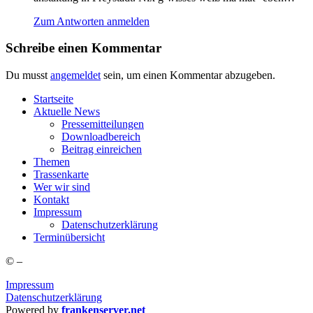
Zum Antworten anmelden
Schreibe einen Kommentar
Du musst
angemeldet
sein, um einen Kommentar abzugeben.
Start­sei­te
Aktu­el­le News
Pres­se­mit­tei­lun­gen
Down­load­be­reich
Bei­trag einreichen
The­men
Tras­sen­kar­te
Wer wir sind
Kon­takt
Impres­sum
Daten­schutz­er­klä­rung
Ter­min­über­sicht
©
–
Impressum
Datenschutzerklärung
Powered by
frankenserver.net