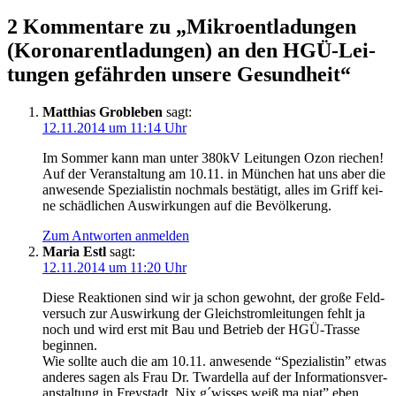
2 Kommentare zu „Mikro­ent­la­dun­gen
(Koro­nar­ent­la­dun­gen) an den HGÜ-Lei­
tun­gen gefähr­den unse­re Gesundheit“
Matthias Grobleben
sagt:
12.11.2014 um 11:14 Uhr
Im Som­mer kann man unter 380kV Lei­tun­gen Ozon riechen!
Auf der Ver­an­stal­tung am 10.11. in Mün­chen hat uns aber die
anwe­sen­de Spe­zia­lis­tin noch­mals bestä­tigt, alles im Griff kei­
ne schäd­li­chen Aus­wir­kun­gen auf die Bevölkerung.
Zum Antworten anmelden
Maria Estl
sagt:
12.11.2014 um 11:20 Uhr
Die­se Reak­tio­nen sind wir ja schon gewohnt, der gro­ße Feld­
ver­such zur Aus­wir­kung der Gleich­strom­lei­tun­gen fehlt ja
noch und wird erst mit Bau und Betrieb der HGÜ-Tras­se
beginnen.
Wie soll­te auch die am 10.11. anwe­sen­de “Spe­zia­lis­tin” etwas
ande­res sagen als Frau Dr. Twar­del­la auf der Infor­ma­ti­ons­ver­
an­stal­tung in Frey­stadt. Nix g´wisses weiß ma niat” eben…