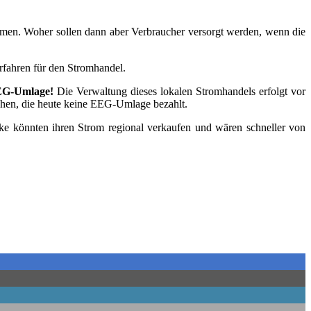
neh­men. Woher sol­len dann aber Ver­brau­cher ver­sorgt wer­den, wenn die
r­fah­ren für den Stromhandel.
EEG-Umla­ge!
Die Ver­wal­tung die­ses loka­len Strom­han­dels erfolgt vor
gli­chen, die heu­te kei­ne EEG-Umla­ge bezahlt.
wer­ke könn­ten ihren Strom regio­nal ver­kau­fen und wären schnel­ler von