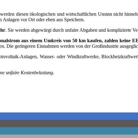
 wer­den die­sen öko­lo­gi­schen und wirt­schaft­li­chen Unsinn nicht hin­
­nen Anla­gen vor Ort oder eben aus Speichern.
ehr
. Sie wer­den abge­würgt durch unfai­re Abga­ben und kom­pli­zier­te Ve
gio­nal­strom aus einem Umkreis von 50 km kau­fen, zah­len kei­ne 
­fal­len. Die gerin­ge­ren Ein­nah­men wer­den von der Groß­in­dus­trie aus­ge­
o­to­vol­ta­ik-Anla­gen, Was­ser- oder Wind­kraft­wer­ke, Block­heiz­kraft­
 ohne unfai­re Kostenbelastung.