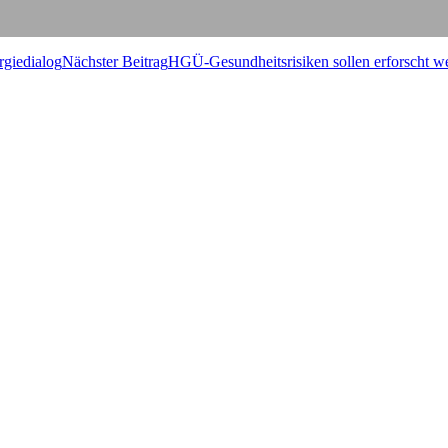
rgiedialog
Nächster Beitrag
HGÜ-Gesund­heits­ri­si­ken sol­len erforscht 