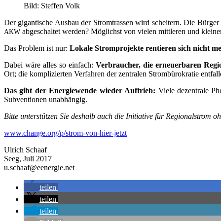
Bild: Stef­fen Volk
Der gigan­ti­sche Aus­bau der Strom­tras­sen wird schei­tern. Die Bür­ger
abge­schal­tet wer­den? Mög­lichst von vie­len mitt­le­ren und klei
AKW
Das Pro­blem ist nur:
Loka­le Strom­pro­jek­te ren­tie­ren sich nicht m
Dabei wäre alles so ein­fach:
Ver­brau­cher, die erneu­er­ba­ren Re
Ort; die kom­pli­zier­ten Ver­fah­ren der zen­tra­len Strom­bü­ro­kra­tie ent
Das gibt der Ener­gie­wen­de wie­der Auf­trieb:
Vie­le dezen­tra­le Ph
Sub­ven­tio­nen unabhängig.
Bit­te unter­stüt­zen Sie des­halb auch die Initia­ti­ve für Regio­nal­strom
www.change.org/p/strom-von-hier-jetzt
Ulrich Schaaf
Seeg, Juli 2017
u.schaaf@eenergie.net
tei­len
tei­len
tei­len