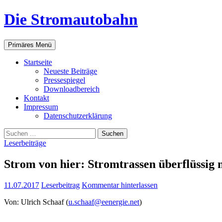
Zum
Die Stromautobahn
Inhalt
springen
Suchen
Primäres Menü
Start­sei­te
Neu­es­te Beiträge
Pres­se­spie­gel
Down­load­be­reich
Kon­takt
Impres­sum
Daten­schutz­er­klä­rung
Suchen
nach:
Leserbeiträge
Strom von hier: Strom­tras­sen über­flüs­si
11.07.2017
Leserbeitrag
Kommentar hinterlassen
Von: Ulrich Schaaf (
u.schaaf@eenergie.net
)