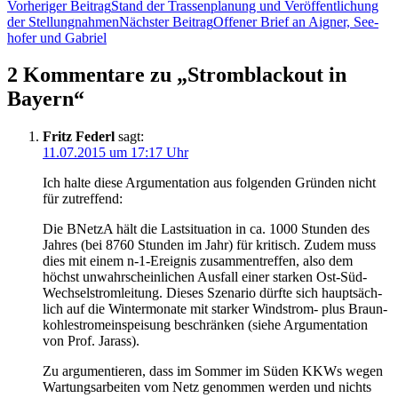
Vorheriger Beitrag
Stand der Tras­sen­pla­nung und Ver­öf­fent­li­chung
der Stellungnahmen
Nächster Beitrag
Offe­ner Brief an Aigner, See­
ho­fer und Gabriel
2 Kommentare zu „Stromb­lack­out in
Bayern“
Fritz Federl
sagt:
11.07.2015 um 17:17 Uhr
Ich hal­te die­se Argu­men­ta­ti­on aus fol­gen­den Grün­den nicht
für zutreffend:
Die BNetzA hält die Last­si­tua­ti­on in ca. 1000 Stun­den des
Jah­res (bei 8760 Stun­den im Jahr) für kri­tisch. Zudem muss
dies mit einem n‑1-Ereig­nis zusam­men­tref­fen, also dem
höchst unwahr­schein­li­chen Aus­fall einer star­ken Ost-Süd-
Wech­sel­strom­lei­tung. Die­ses Sze­na­rio dürf­te sich haupt­säch­
lich auf die Win­ter­mo­na­te mit star­ker Wind­strom- plus Braun­
koh­le­strom­ein­spei­sung beschrän­ken (sie­he Argu­men­ta­ti­on
von Prof. Jarass).
Zu argu­men­tie­ren, dass im Som­mer im Süden KKWs wegen
War­tungs­ar­bei­ten vom Netz genom­men wer­den und nichts