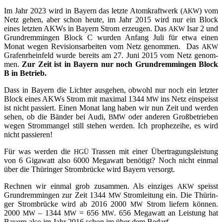
Im Jahr 2023 wird in Bay­ern das letz­te Atom­kraft­werk (
) vom
AKW
Netz gehen, aber schon heu­te, im Jahr 2015 wird nur ein Block
eines letz­ten AKWs in Bay­ern Strom erzeu­gen. Das
Isar 2 und
AKW
Grund­rem­min­gen Block C wur­den Anfang Juli für etwa einen
Monat wegen Revi­si­ons­ar­bei­ten vom Netz genom­men. Das
AKW
Gra­fen­rhein­feld wur­de bereits am 27. Juni 2015 vom Netz genom­
men.
Zur Zeit ist in Bay­ern nur noch Grund­rem­min­gen Block
B in Betrieb.
Dass in Bay­ern die Lich­ter aus­ge­hen, obwohl nur noch ein letz­ter
Block eines AKWs Strom mit maxi­mal 1344
ins Netz ein­speisst
MW
ist nicht pas­siert. Einen Monat lang haben wir nun Zeit und wer­den
sehen, ob die Bän­der bei Audi,
oder ande­ren Groß­be­trie­ben
BMW
wegen Strom­man­gel still ste­hen wer­den. Ich pro­phe­zei­he, es wird
nicht passieren!
Für was wer­den die
Tras­sen mit einer Über­tra­gungs­leis­tung
HGÜ
von 6 Giga­watt also 6000 Mega­watt benö­tigt? Noch nicht ein­mal
über die Thü­rin­ger Strom­brü­cke wird Bay­ern versorgt.
Rech­nen wir ein­mal grob zusam­men. Als ein­zi­ges
speisst
AKW
Grund­rem­min­gen zur Zeit 1344
Strom­lei­tung ein. Die Thü­rin­
MW
ger Strom­brü­cke wird ab 2016 2000
Strom lie­fern kön­nen.
MW
2000
– 1344
= 656
. 656 Mega­watt an Leis­tung hat
MW
MW
MW
Bay­ern also im Jahr 2016 schon im über dem Bedarf.