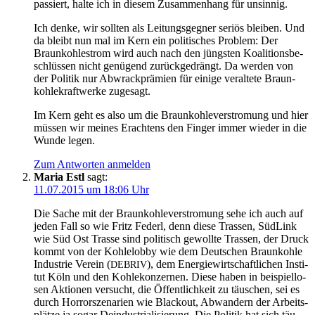
pas­siert, hal­te ich in die­sem Zusam­men­hang für unsinnig.
Ich den­ke, wir soll­ten als Lei­tungs­geg­ner seri­ös blei­ben. Und
da bleibt nun mal im Kern ein poli­ti­sches Pro­blem: Der
Braun­koh­lestrom wird auch nach den jüngs­ten Koali­ti­ons­be­
schlüs­sen nicht genü­gend zurück­ge­drängt. Da wer­den von
der Poli­tik nur Abwrack­prä­mi­en für eini­ge ver­al­te­te Braun­
koh­le­kraft­wer­ke zugesagt.
Im Kern geht es also um die Braun­koh­le­ver­stro­mung und hier
müs­sen wir mei­nes Erach­tens den Fin­ger immer wie­der in die
Wun­de legen.
Zum Antworten anmelden
Maria Estl
sagt:
11.07.2015 um 18:06 Uhr
Die Sache mit der Braun­koh­le­ver­stro­mung sehe ich auch auf
jeden Fall so wie Fritz Federl, denn die­se Tras­sen, Süd­Link
wie Süd Ost Tras­se sind poli­tisch gewoll­te Tras­sen, der Druck
kommt von der Koh­le­lob­by wie dem Deut­schen Braun­koh­le
Indus­trie Ver­ein (
), dem Ener­gie­wirt­schaft­li­chen Insti­
DEBRIV
tut Köln und den Koh­le­kon­zer­nen. Die­se haben in bei­spiel­lo­
sen Aktio­nen ver­sucht, die Öffent­lich­keit zu täu­schen, sei es
durch Hor­ror­sze­na­ri­en wie Black­out, Abwan­dern der Arbeits­
plät­ze ja sogar Deindus­tria­li­sie­rung. Die Poli­tik hat sich täu­