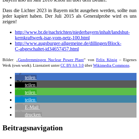
Dass die Lich­ter 2023 in Bay­ern nicht aus­ge­hen wer­den, soll­te nun
jeder kapiert haben. Der Juli 2015 als Gene­ral­pro­be wird es uns
zeigen!
http://www.br.de/nachrichten/
nie­der­bay­ern­/in­hal­t/­lands­hut-
kern­kraft­werk-isar-vom-netz-
100.html
http://www.augsburger-
allgemeine.de/dillingen/Block-
C‑abgeschaltet-id34657457.html
Bil­der: „
Gund­rem­min­gen Nuclear Power Plant
“ von
Felix König
– Eige­nes
Werk (own work). Lizen­ziert unter
3.0
über
Wiki­me­dia Com­mons
.
CC
BY-SA
tei­len
tei­len
tei­len
tei­len
E‑Mail
dru­cken
Beitragsnavigation