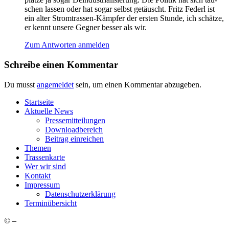
schen las­sen oder hat sogar selbst getäuscht. Fritz Federl ist
ein alter Strom­tras­sen-Kämp­fer der ers­ten Stun­de, ich schät­ze,
er kennt unse­re Geg­ner bes­ser als wir.
Zum Antworten anmelden
Schreibe einen Kommentar
Du musst
angemeldet
sein, um einen Kommentar abzugeben.
Start­sei­te
Aktu­el­le News
Pres­se­mit­tei­lun­gen
Down­load­be­reich
Bei­trag einreichen
The­men
Tras­sen­kar­te
Wer wir sind
Kon­takt
Impres­sum
Daten­schutz­er­klä­rung
Ter­min­über­sicht
©
–