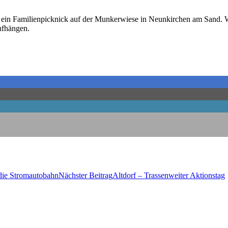
t ein Fami­li­en­pick­nick auf der Mun­ker­wie­se in Neun­kir­chen am Sand
aufhängen.
n die Stromautobahn
Nächster Beitrag
Alt­dorf – Tras­sen­wei­ter Aktionstag