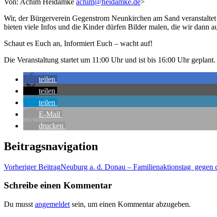
Von: Achim Heidam­ke
achim@heidamke.de
>
Wir, der Bür­ger­ver­ein Gegen­strom Neun­kir­chen am Sand ver­an­stal­te
bie­ten vie­le Infos und die Kin­der dür­fen Bil­der malen, die wir dann 
Schaut es Euch an, Infor­miert Euch – wacht auf!
Die Ver­an­stal­tung star­tet um 11:00 Uhr und ist bis 16:00 Uhr geplant.
tei­len
tei­len
tei­len
E‑Mail
dru­cken
Beitragsnavigation
Vorheriger Beitrag
Neu­burg a. d. Donau – Fami­li­en­ak­ti­ons­tag gege
Schreibe einen Kommentar
Du musst
angemeldet
sein, um einen Kommentar abzugeben.