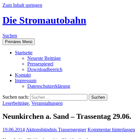
Zum Inhalt springen
Die Stromautobahn
Suchen
Primäres Menü
Start­sei­te
Neu­es­te Beiträge
Pres­se­spie­gel
Down­load­be­reich
Kon­takt
Impres­sum
Daten­schutz­er­klä­rung
Suchen nach:
Leserbeiträge
,
Veranstaltungen
Neun­kir­chen a. Sand – Tras­sen­tag 29.06.
19.06.2014
Aktionsbündnis Trassengegner
Kommentar hinterlassen