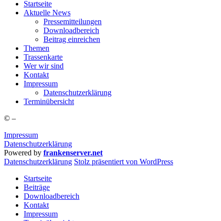
Start­sei­te
Aktu­el­le News
Pres­se­mit­tei­lun­gen
Down­load­be­reich
Bei­trag einreichen
The­men
Tras­sen­kar­te
Wer wir sind
Kon­takt
Impres­sum
Daten­schutz­er­klä­rung
Ter­min­über­sicht
©
–
Impressum
Datenschutzerklärung
Powered by
frankenserver.net
Daten­schutz­er­klä­rung
Stolz präsentiert von WordPress
Startseite
Beiträge
Downloadbereich
Kontakt
Impressum