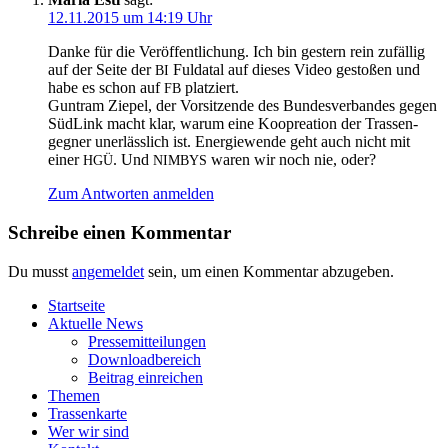
12.11.2015 um 14:19 Uhr
Dan­ke für die Ver­öf­fent­li­chung. Ich bin ges­tern rein zufäl­lig
auf der Sei­te der
Ful­da­tal auf die­ses Video gesto­ßen und
BI
habe es schon auf
platziert.
FB
Gun­tram Zie­pel, der Vor­sit­zen­de des Bun­des­ver­ban­des gegen
Süd­Link macht klar, war­um eine Kooprea­ti­on der Tras­sen­
geg­ner uner­läss­lich ist. Ener­gie­wen­de geht auch nicht mit
einer
. Und
waren wir noch nie, oder?
HGÜ
NIMBYS
Zum Antworten anmelden
Schreibe einen Kommentar
Du musst
angemeldet
sein, um einen Kommentar abzugeben.
Start­sei­te
Aktu­el­le News
Pres­se­mit­tei­lun­gen
Down­load­be­reich
Bei­trag einreichen
The­men
Tras­sen­kar­te
Wer wir sind