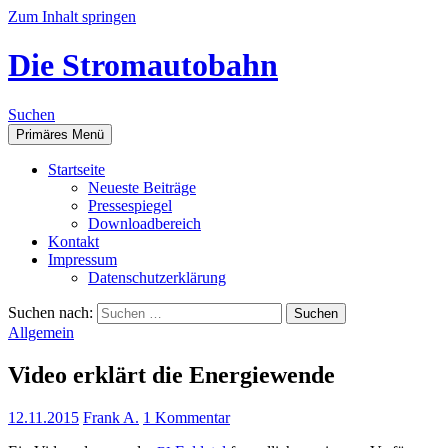
Zum Inhalt springen
Die Stromautobahn
Suchen
Primäres Menü
Start­sei­te
Neu­es­te Beiträge
Pres­se­spie­gel
Down­load­be­reich
Kon­takt
Impres­sum
Daten­schutz­er­klä­rung
Suchen nach:
Allgemein
Video erklärt die Energiewende
12.11.2015
Frank A.
1 Kommentar