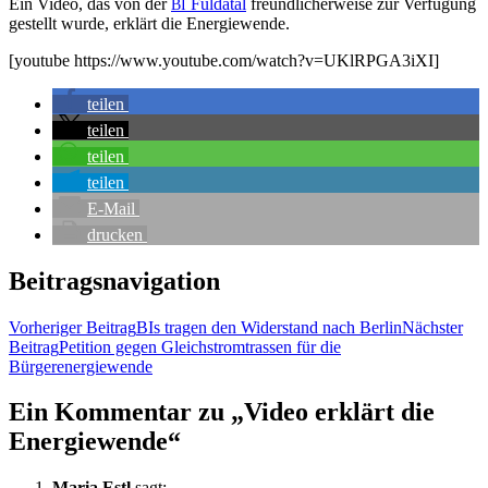
Ein Video, das von der
Ful­da­tal
freund­li­cher­wei­se zur Ver­fü­gung
BI
gestellt wur­de, erklärt die Energiewende.
[you­tube https://www.youtube.com/watch?v=UKlRPGA3iXI]
tei­len
tei­len
tei­len
tei­len
E‑Mail
dru­cken
Beitragsnavigation
Vorheriger Beitrag
BIs tra­gen den Wider­stand nach Berlin
Nächster
Beitrag
Peti­ti­on gegen Gleich­strom­tras­sen für die
Bürgerenergiewende
Ein Kommentar zu „Video erklärt die
Energiewende“
Maria Estl
sagt: