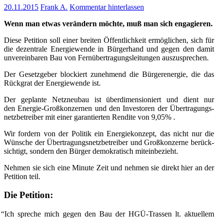
20.11.2015
Frank A.
Kommentar hinterlassen
Wenn man etwas ver­än­dern möch­te, muß man sich engagieren.
Die­se Peti­ti­on soll einer brei­ten Öffent­lich­keit ermög­li­chen, sich für
die dezen­tra­le Ener­gie­wen­de in Bür­ger­hand und gegen den damit
unver­ein­ba­ren Bau von Fern­über­tra­gungs­lei­tun­gen auszusprechen.
Der Gesetz­ge­ber blo­ckiert zuneh­mend die Bür­ger­en­er­gie, die das
Rück­grat der Ener­gie­wen­de ist.
Der geplan­te Netz­neu­bau ist über­di­men­sio­niert und dient nur
den Ener­gie-Groß­kon­zer­nen und den Inves­to­ren der Über­tra­gungs­
netz­be­trei­ber mit einer garan­tier­ten Ren­di­te von 9,05% .
Wir for­dern von der Poli­tik ein Ener­gie­kon­zept, das nicht nur die
Wün­sche der Über­tra­gungs­netz­be­trei­ber und Groß­kon­zer­ne berück­
sich­tigt, son­dern den Bür­ger demo­kra­tisch miteinbezieht.
Neh­men sie sich eine Minu­te Zeit und neh­men sie direkt hier an der
Peti­ti­on teil.
Die Peti­ti­on:
“
Ich spre­che mich gegen den Bau der HGÜ-Tras­sen lt. aktu­el­lem