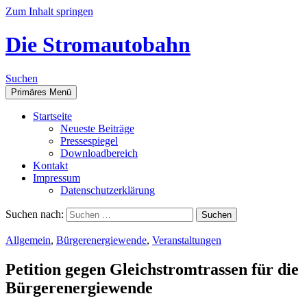
Zum Inhalt springen
Die Stromautobahn
Suchen
Primäres Menü
Start­sei­te
Neu­es­te Beiträge
Pres­se­spie­gel
Down­load­be­reich
Kon­takt
Impres­sum
Daten­schutz­er­klä­rung
Suchen nach:
Allgemein
,
Bürgerenergiewende
,
Veranstaltungen
Peti­ti­on gegen Gleich­strom­tras­sen für die
Bürgerenergiewende