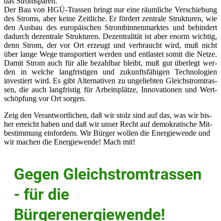
das Strom­spa­ren.
Der Bau von HGÜ-Tras­sen bringt nur eine räum­li­che Ver­schie­bung
des Stroms, aber kei­ne Zeit­li­che. Er för­dert zen­tra­le Struk­tu­ren, wie
den Aus­bau des euro­päi­schen Strom­bin­nen­mark­tes und behin­dert
dadurch dezen­tra­le Struk­tu­ren. Dezen­tra­li­tät ist aber enorm wich­tig,
denn Strom, der vor Ort erzeugt und ver­braucht wird, muß nicht
über lan­ge Wege trans­por­tiert wer­den und ent­las­tet somit die Net­ze.
Damit Strom auch für alle bezahl­bar bleibt, muß gut über­legt wer­
den in wel­che lang­fris­ti­gen und zukunfts­fä­hi­gen Tech­no­lo­gien
inves­tiert wird. Es gibt Alter­na­ti­ven zu unge­lieb­ten Gleich­strom­tras­
sen, die auch lang­fris­tig für Arbeits­plät­ze, Inno­va­tio­nen und Wert­
schöp­fung vor Ort sorgen.
Zeig den Ver­ant­wort­li­chen, daß wir stolz sind auf das, was wir bis­
her erreicht haben und daß wir unser Recht auf demo­kra­ti­sche Mit­
be­stim­mung ein­for­dern. Wir Bür­ger wol­len die Ener­gie­wen­de und
wir machen die Ener­gie­wen­de! Mach mit!