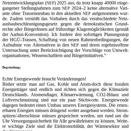
Netz­ent­wick­lungs­plan (
) 2025 aus, da trotz knapp 40000 ein­ge­
NEP
gan­ge­ner Stel­lung­nah­men zum
2024–2 kei­ne alter­na­ti­ve Vari­
NEP
an­te ohne Tras­sen­neu­bau in den aktu­el­len
auf­ge­nom­men wur­
NEP
de. Zudem ver­stößt das Vor­ha­ben durch das ver­ab­schie­de­te Netz­
aus­bau­be­schleu­ni­gungs­ge­setz gegen die demo­kra­ti­schen Grund­
rech­te aller Bür­ge­rIn­nen auf früh­zei­ti­ge Kla­ge­mög­lich­kei­ten (gemäß
der Aar­hus-Kon­ven­ti­on). Ich for­de­re den sofor­ti­gen Pla­nungs­stop
der HGÜ-Tras­sen, Schaf­fung von neu­en Rah­men­be­din­gun­gen, die
Auf­nah­me von Alter­na­ti­ven in den
und deren ergeb­nis­of­fe­ne
NEP
Unter­su­chung unter Berück­sich­ti­gung der Vor­schlä­ge von Umwelt­
or­ga­ni­sa­tio­nen, Wis­sen­schaft­lern und Bürgerinitiativen.”
Begrün­dung:
Ech­te Ener­gie­wen­de braucht Ver­än­de­run­gen!
Bis­her setz­te man auf Gas, Koh­le und Atom-doch die­se fos­si­len
Ener­gie­trä­ger sind end­lich und rich­ten sich gegen die Kli­ma­zie­le
Deutsch­lands. Atom­end­la­ger, Kli­ma­er­wär­mung, CO2-Bilanz und
Luft­ver­schmut­zung sind nur ein paar Stich­wor­te. Ener­gie­wen­de
dage­gen bedeu­tet einen Umbau unse­res Ener­gie­sys­tems. Die erneu­
er­ba­ren Ener­gien müs­sen drin­gend wei­ter aus­ge­baut wer­den. Strom­
spit­zen/-über­schüs­se müs­sen gespei­chert wer­den, um rund um die
Uhr Ver­sor­gungs­si­cher­heit für Alle gewähr­leis­ten zu kön­nen. Wei­te­
re wich­ti­ge Zie­le sind die Elek­tro­mo­bi­li­tät, der Wär­me­sek­tor und