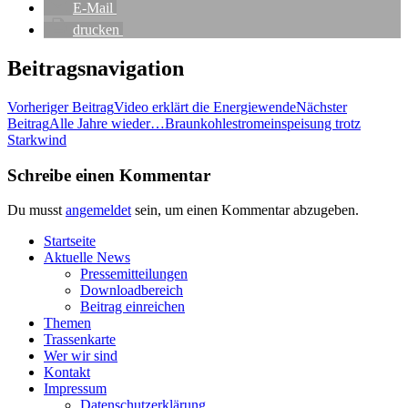
E‑Mail
dru­cken
Beitragsnavigation
Vorheriger Beitrag
Video erklärt die Energiewende
Nächster
Beitrag
Alle Jah­re wieder…Braunkohlestromeinspeisung trotz
Starkwind
Schreibe einen Kommentar
Du musst
angemeldet
sein, um einen Kommentar abzugeben.
Start­sei­te
Aktu­el­le News
Pres­se­mit­tei­lun­gen
Down­load­be­reich
Bei­trag einreichen
The­men
Tras­sen­kar­te
Wer wir sind
Kon­takt
Impres­sum
Daten­schutz­er­klä­rung