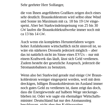
Sehr geehr­ter Herr Solfanger,
die von Ihnen ange­führ­ten Gra­fi­ken zei­gen doch eines
sehr deut­lich: Braun­koh­lestrom wird selbst ohne Wind
und Son­ne im Maxi­mum mit ca. 18 bis 19
ein­ge­
GW
speist. Aber bei Stark­wind­ein­spei­sung von 25 bis 30
lau­fen die Braun­koh­le­kraft­wer­ke immer noch mit
GW
ca 13 bis 14
.
GW
Auch wenn ein kom­plet­tes Her­un­ter­fah­ren wegen
hoher Anfahr­kos­ten wirt­schaft­lich nicht sinn­voll ist, so
wäre ein stär­ke­res Dros­seln jeder­zeit mög­lich – aber
das ist natür­lich nicht im Sin­ne eines EVUs – nur mit
einem Kraft­werk das läuft, lässt sich Geld ver­die­nen.
Zudem besteht der gesetz­li­che Anspruch, jeder­zeit die
Strom­au­to­bah­nen zu benutzen.
Wenn also bei Stark­wind gera­de mal eini­ge
Braun­
GW
koh­lestrom weni­ger ein­ge­speist wer­den, weil mit dem
dre­cki­gen, bil­li­gen Braun­koh­lestrom im Aus­land immer
noch gutes Geld zu ver­die­nen ist, dann zeigt das doch,
dass die Ener­gie­wen­de auf hal­bem Wege ste­cken­ge­
blie­ben ist. Oder wie sag­te ein ehe­ma­li­ger Wirt­schafts­
mi­nis­ter: Deutsch­land hat nur den Atom­aus­stieg
beschlos­sen, nicht aber den Kohleausstieg.