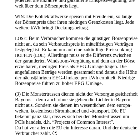
jeder­zeit die lukra­ti­ve und garan­tier­te Ein­spei­se­ve­gü­tung, die
weit über dem Bör­sen­preis liegt.
: Die Koh­le­kraft­wer­ke spei­sen mit Freu­de ein, so lan­ge
WIN
der Bör­sen­preis über ihren nied­ri­gen Grenz­kos­ten liegt. Jede
wei­te­re kWh bringt Deckungsbeitrag.
: Beim Ver­brau­cher kom­men die güns­ti­gen Bör­sen­prei­se
LOSE
nicht an, da sein Ver­brauchs­preis in mit­tel­fris­ti­gen Ver­trä­gen
fest­ge­legt ist. Er kann nur auf eine zukünf­ti­ge Preis­sen­kung
(
). Aller­dings muss er die Dif­fe­renz zwi­schen
HOFFEN
LOL
der garan­tier­ten Wind­strom-Ver­gü­tung und dem an der Bör­se
erziel­ba­ren, nied­ri­gen Preis als EEG-Umla­ge tra­gen. Die
ange­fal­le­nen Beträ­ge wer­den gesam­melt und dar­aus die Höhe
der nächst­jäh­ri­gen EEG-Umla­ge pro kWh ermit­telt. Nied­ri­ge
Bör­sen­prei­se füh­ren zu hoher EEG-Umlage.
(3) Die Mons­ter­tras­sen die­nen nicht der Ver­sor­gungs­si­cher­heit
Bay­erns – denn auch ohne sie gehen die Lich­ter in Bay­ern
nicht aus. Son­dern sie die­nen im wesent­li­chen dem euro­pa­
wei­ten, kos­ten­lo­sen Strom­han­del und ‑trans­port. Die
EU
bekennt ganz klar, dass es sich bei den Mons­ter­tras­sen um
PCIs han­dels, d.h. “Pro­jects of Com­mon Interest”.
Da hat vor allem die
ein Inter­es­se dar­an. Und der deut­sche
EU
Ver­brau­cher zahlt. 🙁