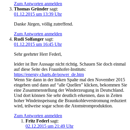
Zum Antworten anmelden
Thomas Gründer
sagt:
01.12.2015 um 13:39 Uhr
Dan­ke Jür­gen, völ­lig zutreffend.
Zum Antworten anmelden
Rudi Solfanger
sagt:
01.12.2015 um 16:45 Uhr
Sehr geehr­ter Herr Federl,
lei­der ist Ihre Aus­sa­ge nicht rich­tig. Schau­en Sie doch ein­mal
auf die­se Sei­te des Fraunhofer-Instituts:
https://energy-charts.de/power_de.htm
Wenn Sie dann in der lin­ken Spal­te mal den Novem­ber 2015
ein­ge­ben und dann auf “alle Quel­len” kli­cken, bekom­men Sie
eine Zusam­men­stel­lung der Wind­er­zeu­gung in Deutsch­land.
Und dort kön­nen Sie sehr deut­lich erken­nen, dass in Zei­ten
hoher Wind­ein­spei­sung die Braun­koh­le­ver­stro­mung redu­ziert
wird, teil­wei­se sogar schon die Atomstromproduktion.
Zum Antworten anmelden
Fritz Federl
sagt:
02.12.2015 um 21:49 Uhr