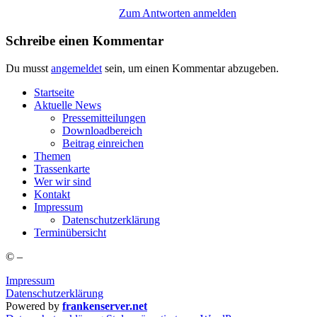
Zum Antworten anmelden
Schreibe einen Kommentar
Du musst
angemeldet
sein, um einen Kommentar abzugeben.
Start­sei­te
Aktu­el­le News
Pres­se­mit­tei­lun­gen
Down­load­be­reich
Bei­trag einreichen
The­men
Tras­sen­kar­te
Wer wir sind
Kon­takt
Impres­sum
Daten­schutz­er­klä­rung
Ter­min­über­sicht
©
–
Impressum
Datenschutzerklärung
Powered by
frankenserver.net