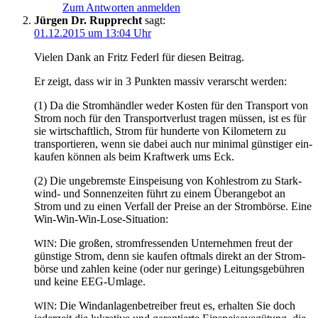
Zum Antworten anmelden
Jürgen Dr. Rupprecht
sagt:
01.12.2015 um 13:04 Uhr
Vie­len Dank an Fritz Federl für die­sen Beitrag.
Er zeigt, dass wir in 3 Punk­ten mas­siv ver­arscht werden:
(1) Da die Strom­händ­ler weder Kos­ten für den Trans­port von
Strom noch für den Trans­port­ver­lust tra­gen müs­sen, ist es für
sie wirt­schaft­lich, Strom für hun­der­te von Kilo­me­tern zu
trans­por­tie­ren, wenn sie dabei auch nur mini­mal güns­ti­ger ein­
kau­fen kön­nen als beim Kraft­werk ums Eck.
(2) Die unge­brems­te Ein­spei­sung von Koh­lestrom zu Stark­
wind- und Son­nen­zei­ten führt zu einem Über­an­ge­bot an
Strom und zu einen Ver­fall der Prei­se an der Strom­bör­se. Eine
Win-Win-Win-Lose-Situation:
: Die gro­ßen, strom­fres­sen­den Unter­neh­men freut der
WIN
güns­ti­ge Strom, denn sie kau­fen oft­mals direkt an der Strom­
bör­se und zah­len kei­ne (oder nur gerin­ge) Lei­tungs­ge­büh­ren
und kei­ne EEG-Umlage.
: Die Wind­an­la­gen­be­trei­ber freut es, erhal­ten Sie doch
WIN