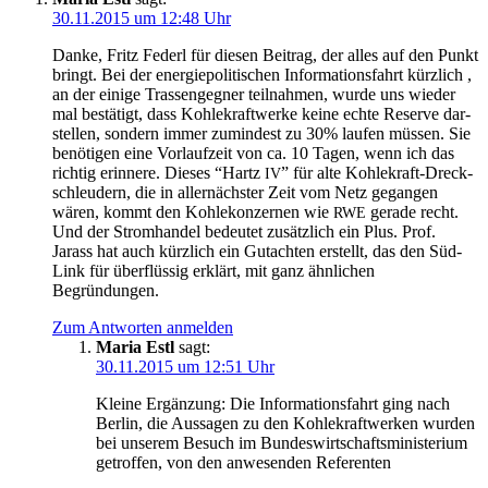
30.11.2015 um 12:48 Uhr
Dan­ke, Fritz Federl für die­sen Bei­trag, der alles auf den Punkt
bringt. Bei der ener­gie­po­li­ti­schen Infor­ma­ti­ons­fahrt kürz­lich ,
an der eini­ge Tras­sen­geg­ner teil­nah­men, wur­de uns wie­der
mal bestä­tigt, dass Koh­le­kraft­wer­ke kei­ne ech­te Reser­ve dar­
stel­len, son­dern immer zumin­dest zu 30% lau­fen müs­sen. Sie
benö­ti­gen eine Vor­lauf­zeit von ca. 10 Tagen, wenn ich das
rich­tig erin­ne­re. Die­ses “Hartz
” für alte Koh­le­kraft-Dreck­
IV
schleu­dern, die in aller­nächs­ter Zeit vom Netz gegan­gen
wären, kommt den Koh­le­kon­zer­nen wie
gera­de recht.
RWE
Und der Strom­han­del bedeu­tet zusätz­lich ein Plus. Prof.
Jarass hat auch kürz­lich ein Gut­ach­ten erstellt, das den Süd­
Link für über­flüs­sig erklärt, mit ganz ähn­li­chen
Begründungen.
Zum Antworten anmelden
Maria Estl
sagt:
30.11.2015 um 12:51 Uhr
Klei­ne Ergän­zung: Die Infor­ma­ti­ons­fahrt ging nach
Ber­lin, die Aus­sa­gen zu den Koh­le­kraft­wer­ken wur­den
bei unse­rem Besuch im Bun­des­wirt­schafts­mi­nis­te­ri­um
getrof­fen, von den anwe­sen­den Referenten