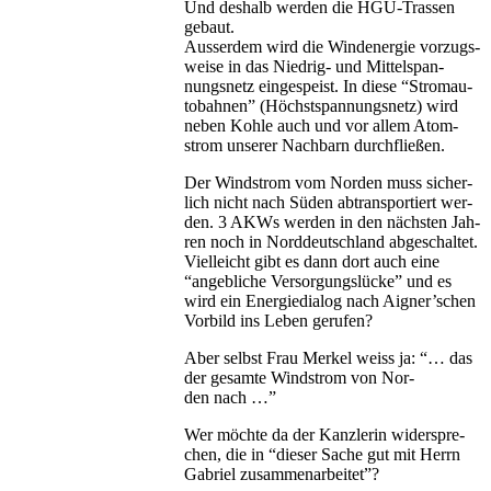
Und des­halb wer­den die HGÜ-Tras­sen
gebaut.
Aus­ser­dem wird die Wind­ener­gie vor­zugs­
wei­se in das Nied­rig- und Mit­tel­span­
nungs­netz ein­ge­speist. In die­se “Strom­au­
to­bah­nen” (Höchst­span­nungs­netz) wird
neben Koh­le auch und vor allem Atom­
strom unse­rer Nach­barn durchfließen.
Der Wind­strom vom Nor­den muss sicher­
lich nicht nach Süden abtrans­por­tiert wer­
den. 3 AKWs wer­den in den nächs­ten Jah­
ren noch in Nord­deutsch­land abge­schal­tet.
Viel­leicht gibt es dann dort auch eine
“angeb­li­che Ver­sor­gungs­lü­cke” und es
wird ein Ener­gie­dia­log nach Aigner’schen
Vor­bild ins Leben gerufen?
Aber selbst Frau Mer­kel weiss ja: “… das
der gesam­te Wind­strom von Nor­
den nach …”
Wer möch­te da der Kanz­le­rin wider­spre­
chen, die in “die­ser Sache gut mit Herrn
Gabri­el zusammenarbeitet”?