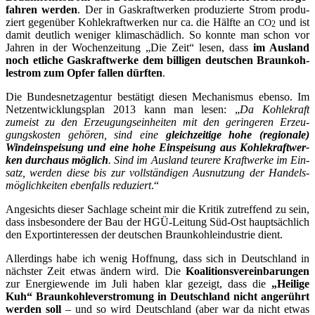
fah­ren wer­den
. Der in Gas­kraft­wer­ken pro­du­zier­te Strom pro­du­
ziert gegen­über Koh­le­kraft­wer­ken nur ca. die Hälf­te an
und ist
CO
2
damit deut­lich weni­ger kli­ma­schäd­lich. So konn­te man schon vor
Jah­ren in der Wochen­zei­tung „Die Zeit“ lesen, dass
im Aus­land
noch etli­che Gas­kraft­wer­ke dem bil­li­gen deut­schen Braun­koh­
lestrom zum Opfer fal­len dürf­ten
.
Die Bun­des­netz­agen­tur bestä­tigt die­sen Mecha­nis­mus eben­so. Im
Netz­ent­wick­lungs­plan 2013 kann man lesen: „
Da Koh­le­kraft
zumeist zu den Erzeu­gungs­ein­hei­ten mit den gerin­ge­ren Erzeu­
gungs­kos­ten gehö­ren, sind eine
gleich­zei­ti­ge hohe (regio­na­le)
Wind­ein­spei­sung und eine hohe Ein­spei­sung aus Koh­le­kraft­wer­
ken durch­aus mög­lich
. Sind im Aus­land teu­re­re Kraft­wer­ke im Ein­
satz, wer­den die­se bis zur voll­stän­di­gen Aus­nut­zung der Han­dels­
mög­lich­kei­ten eben­falls redu­ziert
.“
Ange­sichts die­ser Sach­la­ge scheint mir die Kri­tik zutref­fend zu sein,
dass ins­be­son­de­re der Bau der HGÜ-Lei­tung Süd-Ost haupt­säch­lich
den Export­in­ter­es­sen der deut­schen Braun­koh­le­indus­trie dient.
Aller­dings habe ich wenig Hoff­nung, dass sich in Deutsch­land in
nächs­ter Zeit etwas ändern wird. Die
Koali­ti­ons­ver­ein­ba­run­gen
zur Ener­gie­wen­de im Juli haben klar gezeigt, dass die
„Hei­li­ge
Kuh“ Braun­koh­le­ver­stro­mung in Deutsch­land nicht ange­rührt
wer­den soll
– und so wird Deutsch­land (aber war da nicht etwas