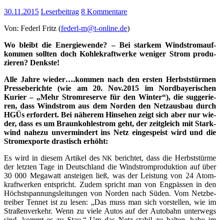
30.11.2015
Leserbeitrag
8 Kommentare
Von: Federl Fritz (
federl‑m@t‑online.de
)
Wo bleibt die Ener­gie­wen­de? – Bei star­kem Wind­strom­auf­
kom­men soll­ten doch Koh­le­kraft­wer­ke weni­ger Strom pro­du­
zie­ren? Denkste!
Alle Jah­re wieder….kommen nach den ers­ten Herbst­stür­men
Pres­se­be­rich­te (wie am 20. Nov.2015 im Nord­baye­ri­schen
Kurier – „Mehr Strom­re­ser­ve für den Win­ter“), die sug­ge­rie­
ren, dass Wind­strom aus dem Nor­den den Netz­aus­bau durch
HGÜs erfor­dert. Bei nähe­rem Hin­se­hen zeigt sich aber nur wie­
der, dass es um Braun­koh­lestrom geht, der zeit­gleich mit Stark­
wind nahe­zu unver­min­dert ins Netz ein­ge­speist wird und die
Strom­ex­por­te dras­tisch erhöht:
Es wird in die­sem Arti­kel des
berich­tet, dass die Herbst­stür­me
NK
der letz­ten Tage in Deutsch­land die Wind­strom­pro­duk­ti­on auf über
30 000 Mega­watt anstei­gen ließ, was der Leis­tung von 24 Atom­
kraft­wer­ken ent­spricht. Zudem spricht man von Eng­päs­sen in den
Höchst­span­nungs­lei­tun­gen von Nor­den nach Süden. Vom Netz­be­
trei­ber Ten­net ist zu lesen: „Das muss man sich vor­stel­len, wie im
Stra­ßen­ver­kehr. Wenn zu vie­le Autos auf der Auto­bahn unter­wegs
sind, kommt es zu Stau.“ Um das Netz sta­bil zu hal­ten, habe im