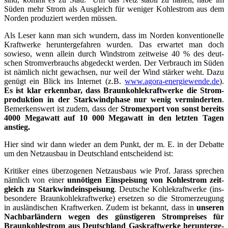
Süden mehr Strom als Aus­gleich für weni­ger Koh­lestrom aus dem
Nor­den pro­du­ziert wer­den müssen.
Als Leser kann man sich wun­dern, dass im Nor­den kon­ven­tio­nel­le
Kraft­wer­ke her­un­ter­ge­fah­ren wur­den. Das erwar­tet man doch
sowie­so, wenn allein durch Wind­strom zeit­wei­se 40 % des deut­
schen Strom­ver­brauchs abge­deckt wer­den. Der Ver­brauch im Süden
ist näm­lich nicht gewach­sen, nur weil der Wind stär­ker weht. Dazu
genügt ein Blick ins Inter­net (z.B.
www.agora-energiewende.de
).
Es ist klar erkenn­bar, dass Braun­koh­le­kraft­wer­ke die Strom­
pro­duk­ti­on in der Stark­wind­pha­se nur wenig ver­min­der­ten
.
Bemer­kens­wert ist zudem, dass der
Strom­ex­port von sonst bereits
4000 Mega­watt auf 10 000 Mega­watt in den letz­ten Tagen
anstieg.
Hier sind wir dann wie­der an dem Punkt, der m. E. in der Debat­te
um den Netz­aus­bau in Deutsch­land ent­schei­dend ist:
Kri­ti­ker eines über­zo­ge­nen Netz­aus­baus wie Prof. Jarass spre­chen
näm­lich von einer
unnö­ti­gen Ein­spei­sung von Koh­lestrom zeit­
gleich zu Stark­wind­ein­spei­sung
. Deut­sche Koh­le­kraft­wer­ke (ins­
be­son­de­re Braun­koh­le­kraft­wer­ke) erset­zen so die Strom­erzeu­gung
in aus­län­di­schen Kraft­wer­ken. Zudem ist bekannt, dass in
unse­ren
Nach­bar­län­dern wegen des güns­ti­ge­ren Strom­prei­ses für
Braun­koh­lestrom aus Deutsch­land Gas­kraft­wer­ke her­un­ter­ge­