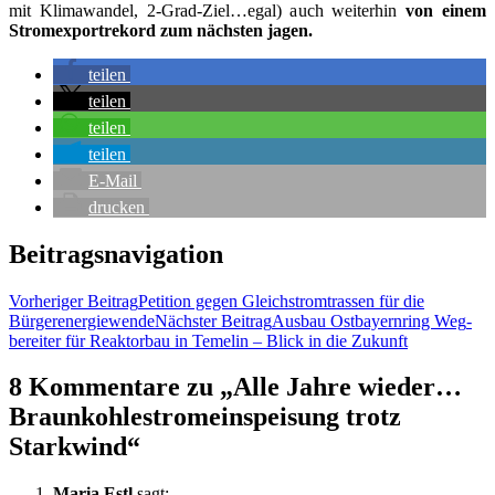
mit Kli­ma­wan­del, 2‑Grad-Ziel…egal) auch wei­ter­hin
von einem
Strom­ex­port­re­kord zum nächs­ten jagen.
tei­len
tei­len
tei­len
tei­len
E‑Mail
dru­cken
Beitragsnavigation
Vorheriger Beitrag
Peti­ti­on gegen Gleich­strom­tras­sen für die
Bürgerenergiewende
Nächster Beitrag
Aus­bau Ost­bay­ern­ring Weg­
be­rei­ter für Reak­tor­bau in Teme­lin – Blick in die Zukunft
8 Kommentare zu „Alle Jah­re wieder…
Braunkohlestromeinspeisung trotz
Starkwind“
Maria Estl
sagt: