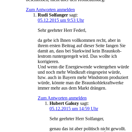
Zum Antworten anmelden
Rudi Solfanger
sagt:
05.12.2015 um 9:53 Uhr
Sehr geehr­ter Herr Federl,
da gebe ich Ihnen voll­kom­men recht, aber in
ihrem ers­ten Bei­trag auf die­ser Sei­te fan­gen Sie
damit an, dass bei Stark­wind kein Braun­koh­
lestrom run­ter­ge­re­gelt wird. Das woll­te ich
korrigieren.
Und wenn die Ener­gie­wen­de wei­ter­ge­hen wür­de
und noch mehr Wind­kraft ein­ge­speist wür­de,
bzw. auch in Bay­ern mehr Wind­strom pro­du­ziert
wür­de, könn­te man die Braun­koh­le­kraft­wer­ke
immer mehr aus dem Markt drängen.
Zum Antworten anmelden
Hubert Galozy
sagt:
05.12.2015 um 14:59 Uhr
Sehr geehr­ter Herr Solfanger,
genau das ist aber poli­tisch nicht gewollt.