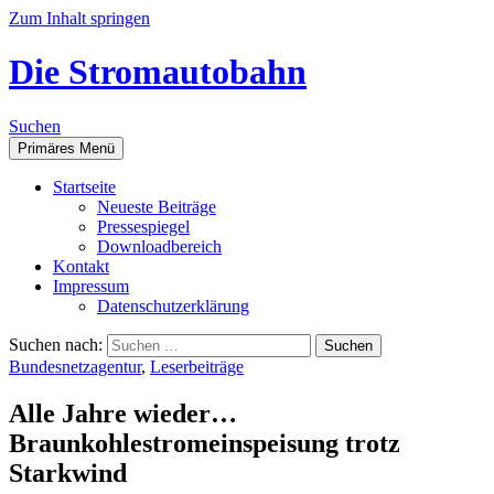
Zum Inhalt springen
Die Stromautobahn
Suchen
Primäres Menü
Start­sei­te
Neu­es­te Beiträge
Pres­se­spie­gel
Down­load­be­reich
Kon­takt
Impres­sum
Daten­schutz­er­klä­rung
Suchen nach:
Bundesnetzagentur
,
Leserbeiträge
Alle Jah­re wieder…
Braunkohlestromeinspeisung trotz
Starkwind