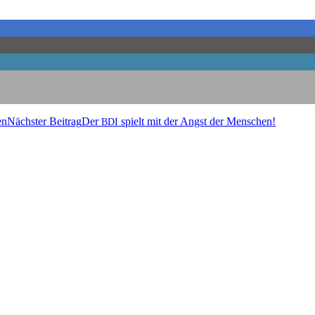
en
Nächster Beitrag
Der
spielt mit der Angst der Menschen!
BDI