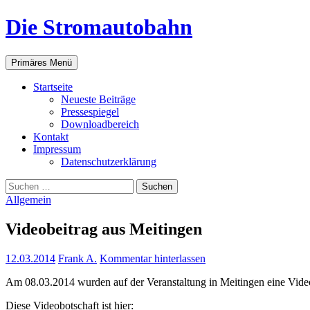
Zum
Die Stromautobahn
Inhalt
springen
Suchen
Primäres Menü
Start­sei­te
Neu­es­te Beiträge
Pres­se­spie­gel
Down­load­be­reich
Kon­takt
Impres­sum
Daten­schutz­er­klä­rung
Suchen
nach:
Allgemein
Video­bei­trag aus Meitingen
12.03.2014
Frank A.
Kommentar hinterlassen
Am 08.03.2014 wur­den auf der Ver­an­stal­tung in Meit­in­gen eine Video
Die­se Video­bot­schaft ist hier: