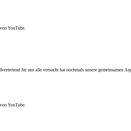
g von You­Tube.
r­tre­tend für uns alle ver­sucht hat noch­mals unse­re gemein­sa­men Argu­me
g von You­Tube.