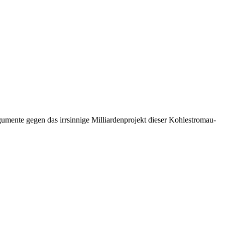
n­te gegen das irr­sin­ni­ge Mil­li­ar­den­pro­jekt die­ser Koh­lestrom­au­