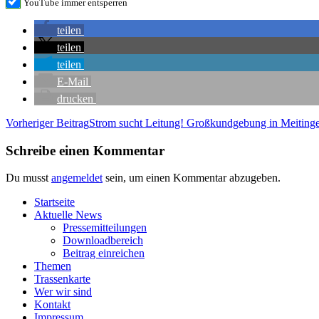
You­Tube immer entsperren
tei­len
tei­len
tei­len
E‑Mail
dru­cken
Beitragsnavigation
Vorheriger Beitrag
Strom sucht Lei­tung! Groß­kund­ge­bung in Meiting
Schreibe einen Kommentar
Du musst
angemeldet
sein, um einen Kommentar abzugeben.
Start­sei­te
Aktu­el­le News
Pres­se­mit­tei­lun­gen
Down­load­be­reich
Bei­trag einreichen
The­men
Tras­sen­kar­te
Wer wir sind
Kon­takt
Impres­sum