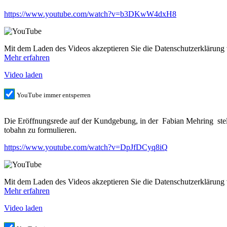
https://www.youtube.com/watch?
v=b3DKwW4dxH8
Mit dem Laden des Vide­os akzep­tie­ren Sie die Daten­schutz­er­klä­run
Mehr erfah­ren
Video laden
You­Tube immer entsperren
Die Eröff­nungs­re­de auf der Kund­ge­bung, in der Fabi­an Meh­ring stell­ve
to­bahn zu formulieren.
https://www.youtube.com/watch?
v=DpJfDCyq8iQ
Mit dem Laden des Vide­os akzep­tie­ren Sie die Daten­schutz­er­klä­run
Mehr erfah­ren
Video laden