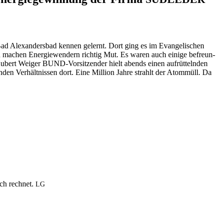
Bad Alex­an­ders­bad ken­nen gelernt. Dort ging es im Evan­ge­li­schen
d machen Ener­gie­wen­dern rich­tig Mut. Es waren auch eini­ge befreun­
bert Wei­ger BUND-Vor­sit­zen­der hielt abends einen auf­rüt­teln­den
den Ver­hält­nis­sen dort. Eine Mil­li­on Jah­re strahlt der Atom­müll. Da
uch rech­net.
LG