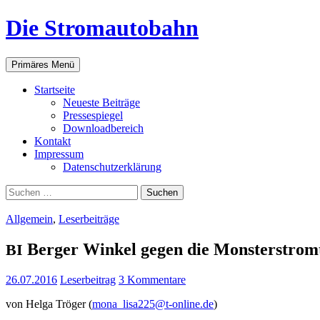
Zum
Die Stromautobahn
Inhalt
springen
Suchen
Primäres Menü
Start­sei­te
Neu­es­te Beiträge
Pres­se­spie­gel
Down­load­be­reich
Kon­takt
Impres­sum
Daten­schutz­er­klä­rung
Suchen
nach:
Allgemein
,
Leserbeiträge
Ber­ger Win­kel gegen die Mons­ter­strom­tr
BI
26.07.2016
Leserbeitrag
3 Kommentare
von Hel­ga Trö­ger (
mona_lisa225@t‑online.de
)