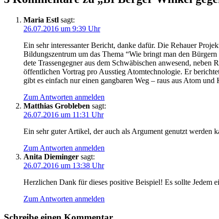
Maria Estl
sagt:
26.07.2016 um 9:39 Uhr
Ein sehr inter­es­san­ter Bericht, dan­ke dafür. Die Rehau­er Pro­j
Bil­dungs­zen­trum um das The­ma “Wie bringt man den Bür­gern di
de­te Tras­sen­geg­ner aus dem Schwä­bi­schen anwe­send, neben R
öffent­li­chen Vor­trag pro Aus­stieg Atom­tech­no­lo­gie. Er berich
gibt es ein­fach nur einen gang­ba­ren Weg – raus aus Atom und 
Zum Antworten anmelden
Matthias Grobleben
sagt:
26.07.2016 um 11:31 Uhr
Ein sehr guter Arti­kel, der auch als Argu­ment genutzt wer­den ka
Zum Antworten anmelden
Anita Dieminger
sagt:
26.07.2016 um 13:38 Uhr
Herz­li­chen Dank für die­ses posi­ti­ve Bei­spiel! Es soll­te Jedem
Zum Antworten anmelden
Schreibe einen Kommentar