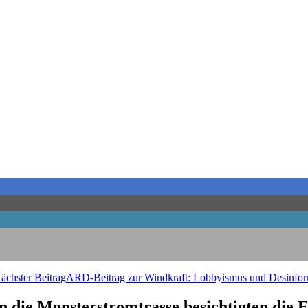
ächster Beitrag
ARD-Bei­trag zur Wind­kraft: Lob­by­is­mus und Des­in­for
die Mons­ter­strom­tras­se besich­tig­ten die 