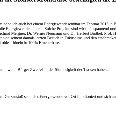
ek­te habe ich auch bei einem Ener­gie­wen­de­se­mi­nar im Febru­ar 2015 in 
e Ener­gie­wen­de näher” . Sol­che Pro­jek­te sind wirk­lich span­nend un
ichard Mer­gner, Dr. Wer­ner Neu­mann und Dr. Her­bert Bart­hel. Prof. Hu
­te­te von sei­nem damals letz­ten Besuch in Fuku­shi­ma und den erschre­cken­
Koh­le – hin­ein in 100% Erneuerbare.
nn, wenn Bür­ger Zwei­fel an der Sinn­lo­sig­keit der Tras­sen haben.
 ein Denk­an­stoß sein, daß Ener­gie­wen­de vor Ort funk­tio­niert und sich a