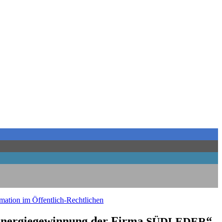
­ma­ti­on im Öffentlich-Rechtlichen
Ener­gie­ge­win­nung der Fir­ma
“
SÜDLEDER