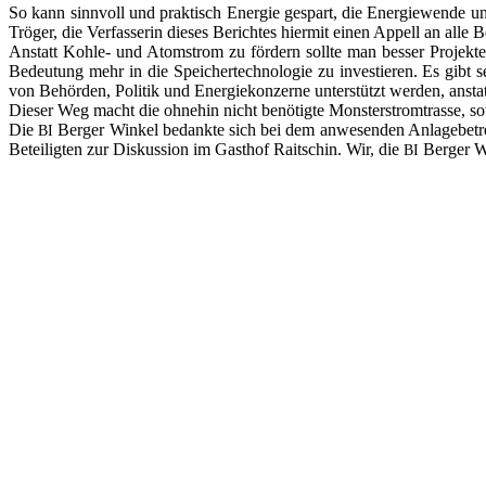
So kann sinn­voll und prak­tisch Ener­gie gespart, die Ener­gie­wen­de und
Trö­ger, die Ver­fas­se­rin die­ses Berich­tes hier­mit einen Appell an alle B
Anstatt Koh­le- und Atom­strom zu för­dern soll­te man bes­ser Pro­jek­
Bedeu­tung mehr in die Spei­cher­tech­no­lo­gie zu inves­tie­ren. Es g
von Behör­den, Poli­tik und Ener­gie­kon­zer­ne unter­stützt wer­den, anstat
Die­ser Weg macht die ohne­hin nicht benö­tig­te Mons­ter­strom­tras­se, s
Die
Ber­ger Win­kel bedank­te sich bei dem anwe­sen­den Anla­ge­be­trei
BI
Betei­lig­ten zur Dis­kus­si­on im Gast­hof Rait­schin. Wir, die
Ber­ger Wi
BI