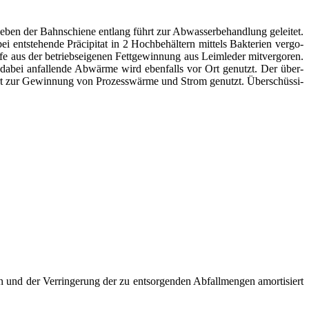
ben der Bahn­schie­ne ent­lang führt zur Abwas­ser­be­hand­lung gelei­tet.
ste­hen­de Präci­pi­tat in 2 Hoch­be­häl­tern mit­tels Bak­te­ri­en ver­go­
fe aus der betriebs­ei­ge­nen Fett­ge­win­nung aus Leim­le­der mit­ver­go­ren.
e dabei anfal­len­de Abwär­me wird eben­falls vor Ort genutzt. Der über­
 dort zur Gewin­nung von Pro­zess­wär­me und Strom genutzt. Über­schüs­si­
und der Ver­rin­ge­rung der zu ent­sor­gen­den Abfall­men­gen amor­ti­siert