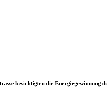
as­se besich­tig­ten die Ener­gie­ge­win­nung 