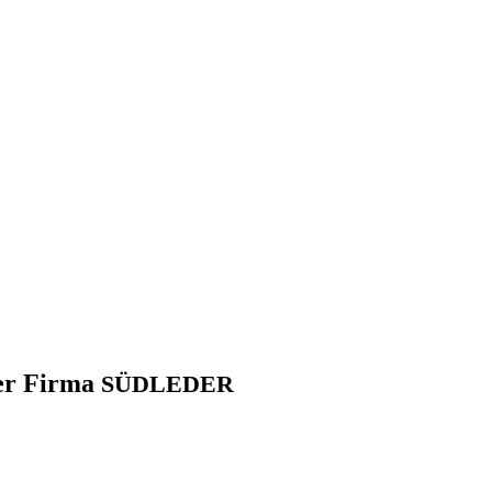
der Fir­ma
SÜDLEDER