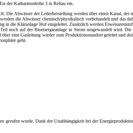
Tor der Katha­ri­nen­hö­he 3 in Rehau ein.
. Die Abwäs­ser der Leder­her­stel­lung wer­den über einen Kanal, der ne
ER
er­den die Abwäs­ser chemisch/physikalisch vor­be­han­delt und das dabei ent­
n die Klär­an­la­ge Hof ein­ge­lei­tet. Zusätz­lich wer­den Eiweiss­rest­stof­
 Teil noch auf der Bio­en­er­gie­an­la­ge in Strom umge­wan­delt wird. Di
rd über eine Gas­lei­tung wie­der zum Pro­duk­ti­ons­stand­ort gelei­tet und
o­sphä­re geht.
n geru­fen wur­de. Dank der Unab­hän­gig­keit bei der Ener­gie­pro­duk­ti­on 