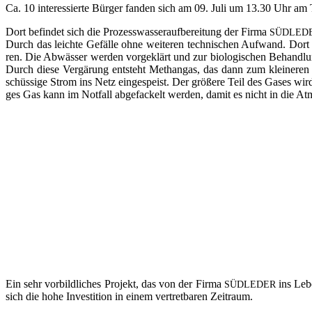
Ca. 10 inter­es­sier­te Bür­ger fan­den sich am 09. Juli um 13.30 Uhr am 
Dort befin­det sich die Pro­zess­was­ser­auf­be­rei­tung der Fir­ma
SÜDLED
Durch das leich­te Gefäl­le ohne wei­te­ren tech­ni­schen Auf­wand. Dort w
ren. Die Abwäs­ser wer­den vor­ge­klärt und zur bio­lo­gi­schen Behand­lung i
Durch die­se Ver­gä­rung ent­steht Methan­gas, das dann zum klei­ne­ren
schüs­si­ge Strom ins Netz ein­ge­speist. Der grö­ße­re Teil des Gases wi
ges Gas kann im Not­fall abge­fa­ckelt wer­den, damit es nicht in die Atm
Ein sehr vor­bild­li­ches Pro­jekt, das von der Fir­ma
ins Lebe
SÜDLEDER
sich die hohe Inves­ti­ti­on in einem ver­tret­ba­ren Zeitraum.