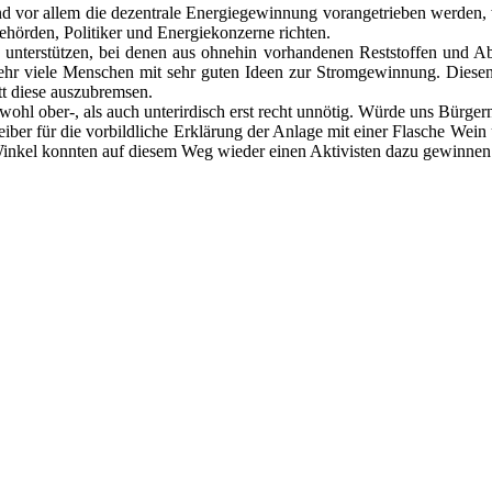
 vor allem die dezen­tra­le Ener­gie­ge­win­nung vor­an­ge­trie­ben wer­den
ehör­den, Poli­ti­ker und Ener­gie­kon­zer­ne rich­ten.
te unter­stüt­zen, bei denen aus ohne­hin vor­han­de­nen Rest­stof­fen und
ibt sehr vie­le Men­schen mit sehr guten Ideen zur Strom­ge­win­nung. D
t die­se aus­zu­brem­sen.
owohl ober‑, als auch unter­ir­disch erst recht unnö­tig. Wür­de uns Bür­ger
­ber für die vor­bild­li­che Erklä­rung der Anla­ge mit einer Fla­sche Wein
n­kel konn­ten auf die­sem Weg wie­der einen Akti­vis­ten dazu gewin­nen der