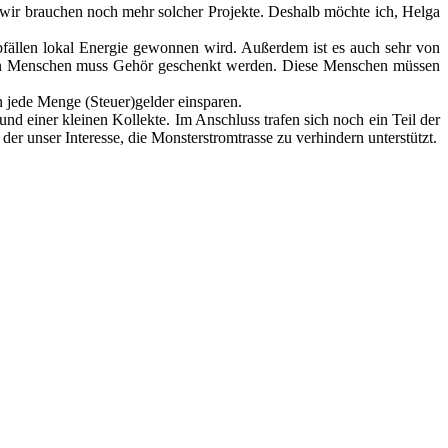
, wir brau­chen noch mehr sol­cher Pro­jek­te. Des­halb möch­te ich, Hel­ga
 Abfäl­len lokal Ener­gie gewon­nen wird. Außer­dem ist es auch sehr von
ie­sen Men­schen muss Gehör geschenkt wer­den. Die­se Men­schen müs­sen
n jede Men­ge (Steuer)gelder ein­spa­ren.
 und einer klei­nen Kol­lek­te. Im Anschluss tra­fen sich noch ein Teil der
 unser Inter­es­se, die Mons­ter­strom­tras­se zu ver­hin­dern unterstützt.