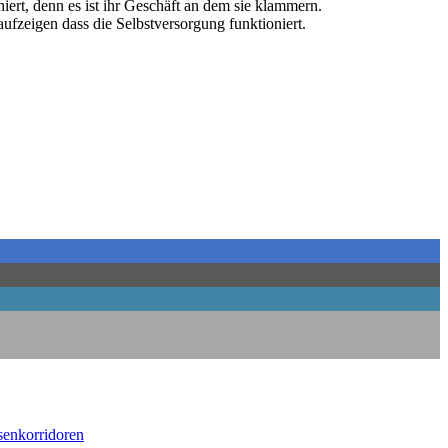
io­niert, denn es ist ihr Geschäft an dem sie klammern.
uf­zei­gen dass die Selbst­ver­sor­gung funktioniert.
ssenkorridoren