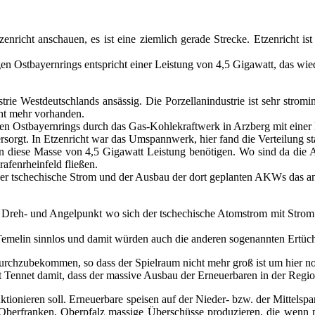
richt anschau­en, es ist eine ziem­lich gera­de Stre­cke. Etzen­richt i
en Ost­bay­ern­rings ent­spricht einer Leis­tung von 4,5 Giga­watt, das wie
rie West­deutsch­lands ansäs­sig. Die Por­zel­lan­in­dus­trie ist sehr strom­in­
icht mehr vorhanden.
i­gen Ost­bay­ern­rings durch das Gas-Koh­le­kraft­werk in Arz­berg mit ein
r­sorgt. In Etzen­richt war das Umspann­werk, hier fand die Ver­tei­lung s
die­se Mas­se von 4,5 Giga­watt Leis­tung benö­ti­gen. Wo sind da die Abn
­fen­rhein­feld fließen.
er tsche­chi­sche Strom und der Aus­bau der dort geplan­ten AKWs das anvi­
der Dreh- und Angel­punkt wo sich der tsche­chi­sche Atom­strom mit Strom
e­lin sinn­los und damit wür­den auch die ande­ren soge­nann­ten Ertüch­ti
 durch­zu­be­kom­men, so dass der Spiel­raum nicht mehr groß ist um hier 
et Ten­net damit, dass der mas­si­ve Aus­bau der Erneu­er­ba­ren in der Regi­
io­nie­ren soll. Erneu­er­ba­re spei­sen auf der Nie­der- bzw. der Mit­tel­sp
r­fran­ken, Ober­pfalz mas­si­ge Über­schüs­se pro­du­zie­ren, die wenn