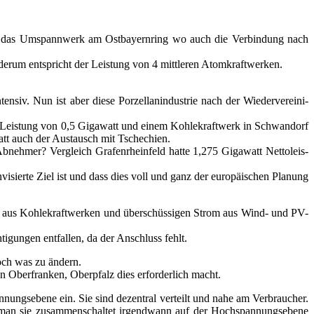
st das Umspann­werk am Ost­bay­ern­ring wo auch die Ver­bin­dung nach
­der­um ent­spricht der Leis­tung von 4 mitt­le­ren Atomkraftwerken.
ten­siv. Nun ist aber die­se Por­zel­lan­in­dus­trie nach der Wie­der­ver­ei­ni­
er Leis­tung von 0,5 Giga­watt und einem Koh­le­kraft­werk in Schwan­dorf
tatt auch der Aus­tausch mit Tschechien.
eh­mer? Ver­gleich Gra­fen­rhein­feld hat­te 1,275 Giga­watt Net­to­leis­
sier­te Ziel ist und dass dies voll und ganz der euro­päi­schen Pla­nung
 aus Koh­le­kraft­wer­ken und über­schüs­si­gen Strom aus Wind- und PV-
­gun­gen ent­fal­len, da der Anschluss fehlt.
noch was zu ändern.
on Ober­fran­ken, Ober­pfalz dies erfor­der­lich macht.
an­nungs­ebe­ne ein. Sie sind dezen­tral ver­teilt und nahe am Ver­brau­cher.
 man sie zusam­men­schal­tet irgend­wann auf der Hoch­span­nungs­ebe­ne