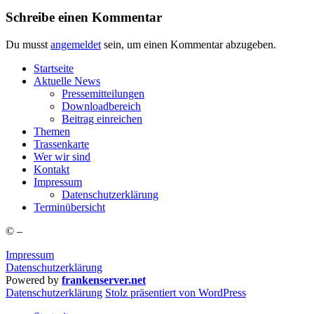
Schreibe einen Kommentar
Du musst
angemeldet
sein, um einen Kommentar abzugeben.
Start­sei­te
Aktu­el­le News
Pres­se­mit­tei­lun­gen
Down­load­be­reich
Bei­trag einreichen
The­men
Tras­sen­kar­te
Wer wir sind
Kon­takt
Impres­sum
Daten­schutz­er­klä­rung
Ter­min­über­sicht
©
–
Impressum
Datenschutzerklärung
Powered by
frankenserver.net
Daten­schutz­er­klä­rung
Stolz präsentiert von WordPress