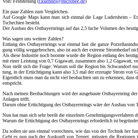
Von: Fest­stel­lung (
r.kuehnel@microbee.de
)
Ein paar Zah­len zum Vergleichen.
Auf Goog­le Maps kann man sich ein­mal die Lage Luders­heim – Etzen­
Tsche­chi­en besteht.
Der Aus­bau des Ost­bay­ern­rings auf das 2,5 fache Volu­men des heu­ti­g
Was sagen uns wei­te­re Zahlen?
Ent­lang des Ost­bay­ern­rings war ein­mal fast die gan­ze Por­zel­lan­in­dus­t
gung völ­lig weg­ge­bro­chen, also ist auch der extre­me Strom­be­darf n
Als die­se Indus­trie noch boom­te wur­de die Regi­on ent­lang des heu­t
mit einer Leis­tung von 0,7 Giga­watt, zusam­men also 1,2 Giga­watt, ve
Nun stellt sich die Fra­ge: War­um soll die Regi­on bis Schwan­dorf nun 
tung, in der Ertüch­ti­gung kann also 3,5 mal der erzeug­te Strom von Gra
Eigent­lich muss man da nicht viel beob­ach­ten um zu erken­nen, dass d
entspricht.
Nach mei­nen Beob­ach­tun­gen wird der aus­ge­bau­te Ost­bay­ern­ring 
Anla­gen trifft.
Dar­um ohne Ertüch­ti­gung des Ost­bay­ern­rings wäre der Aus­bau von Tem
Nun hat man sich sehr beeilt die ein­zel­nen Geneh­mi­gungs­ver­fah­ren
War­um die Ertüch­ti­gung des Ost­bay­ern­rings erfor­der­lich ist begrün­d
Da sol­len sie uns ein­mal vor­rech­nen, wie das von der Tech­nik her funk­t
Geht es nun nach der Aus­kunft von Ten­net, müss­ten die Regio­nen Obe