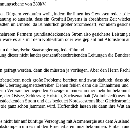
pan­nungs­ebe­ne von 380kV.
den Bür­gern ver­kau­fen wollt, indem ihr ihnen ins Gewis­sen redet: „di
a­nung so aus­sieht, dass ein Groß­teil Bay­erns in abseh­ba­rer Zeit wie­d
täd­ten im Umfeld, da ist natür­lich gro­ßer Strom­be­darf, vor allem gesi­cher
eh­re­ren Part­nern grund­last­de­cken­den Strom also gesi­cher­te Leis­tung
n wäre es aus mit dem Koh­lestrom oder wie geplant mit Atom­strom aus 
­um die bay­ri­sche Staats­re­gie­rung federführend.
ng die­ser nicht lan­des­gren­zen­über­schrei­ten­den Lei­tun­gen die Bun­des
 gefragt wer­den, denn die müss­ten ja vor­lie­gen. Aber den Herrn Pschie­
tz­be­trei­bern noch gro­ße Pro­ble­me berei­ten und zwar dadurch, dass sie 
 die Über­tra­gungs­netz­be­trei­ber. Denen feh­len dann die Ein­nah­men u
beim Ver­brau­cher lie­gen­den Erzeu­gern man es immer mehr hin­be­kommt 
e, der Ost­see, Schles­wig Hol­stein, Sach­sen­an­halt (Wol­mir­stedt) usw
ast­de­cken­den Strom und das bedeu­tet Nord­see­strom über Gleich­strom­le
dus­trie ganz schön jam­mern wird. Hof­fent­lich las­sen sie dann ihre Wut
icht fair auf künf­ti­ge Ver­sor­gung mit Atom­ener­gie aus dem Aus­land zu
n) abstram­peln um es mit den Erneu­er­ba­ren hin­zu­be­kom­men. Ein­fach