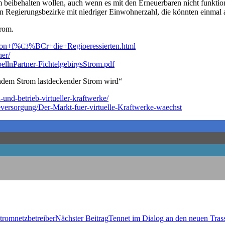
tem bei­be­hal­ten wol­len, auch wenn es mit den Erneu­er­ba­ren nicht funk­t
egie­rungs­be­zir­ke mit nied­ri­ger Ein­woh­ner­zahl, die könn­ten ein­mal a
trom.
on+
f%
%BCr+die+Regioeressierten.
html
C3
er/
ellnPart­ner-
FichtelgebirgsStrom.pdf
ren­dem Strom last­de­cken­der Strom wird“
-und-betrieb-vir­tu­el­ler-
kraftwerke/
­ver­sor­gun­g/­Der-Markt-
fuer-vir­tu­el­le-Kraft­wer­ke-
waechst
Stromnetzbetreiber
Nächster Beitrag
Ten­net im Dia­log an den neu­en Tra