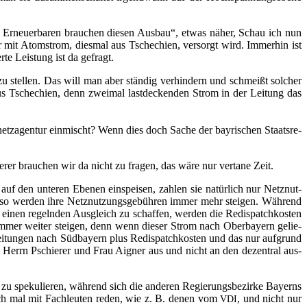
e Erneu­er­ba­ren brau­chen die­sen Aus­bau“, etwas näher, Schau ich nun
er mit Atom­strom, dies­mal aus Tsche­chi­en, ver­sorgt wird. Immer­hin ist
­te Leis­tung ist da gefragt.
 zu stel­len. Das will man aber stän­dig ver­hin­dern und schmeißt sol­cher
Tsche­chi­en, denn zwei­mal last­de­cken­den Strom in der Lei­tung das
­netz­agen­tur ein­mischt? Wenn dies doch Sache der bay­ri­schen Staats­re­
rer brau­chen wir da nicht zu fra­gen, das wäre nur ver­ta­ne Zeit.
auf den unte­ren Ebe­nen ein­spei­sen, zah­len sie natür­lich nur Netz­nut­
nd so wer­den ihre Netz­nut­zungs­ge­büh­ren immer mehr stei­gen. Wäh­rend
einen regeln­den Aus­gleich zu schaf­fen, wer­den die Redis­patch­kos­ten
. immer wei­ter stei­gen, denn wenn die­ser Strom nach Ober­bay­ern gelie­
i­tun­gen nach Süd­bay­ern plus Redis­patch­kos­ten und das nur auf­grund
 an Herrn Pschie­rer und Frau Aigner aus und nicht an den dezen­tral aus­
 spe­ku­lie­ren, wäh­rend sich die ande­ren Regie­rungs­be­zir­ke Bay­erns
 auch mal mit Fach­leu­ten reden, wie z. B. denen vom
, und nicht nur
VDI