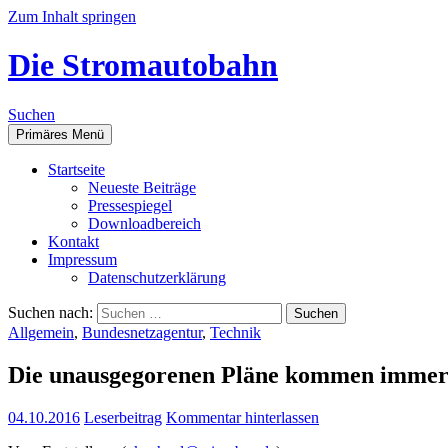
Zum Inhalt springen
Die Stromautobahn
Suchen
Primäres Menü
Start­sei­te
Neu­es­te Beiträge
Pres­se­spie­gel
Down­load­be­reich
Kon­takt
Impres­sum
Daten­schutz­er­klä­rung
Suchen nach:
Allgemein
,
Bundesnetzagentur
,
Technik
Die unaus­ge­go­re­nen Plä­ne kom­men imme
04.10.2016
Leserbeitrag
Kommentar hinterlassen