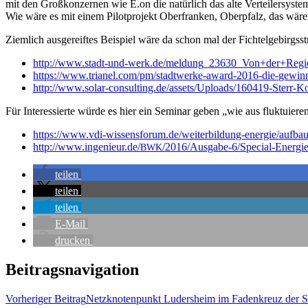
mit den Groß­kon­zer­nen wie E.on die natür­lich das alte Ver­tei­ler­sys­
Wie wäre es mit einem Pilot­pro­jekt Ober­fran­ken, Ober­pfalz, das wären R
Ziem­lich aus­ge­reif­tes Bei­spiel wäre da schon mal der Fichtelgebirgss
http://www.stadt-und-werk.de/
meldung_23630_Von+der+Regi
https://www.trianel.com/pm/
stadt­wer­ke-award-2016-die-
gewinn
http://www.solar-consulting.
de/as­sets/U­pload­s/160419-
Sterr-Ko
Für Inter­es­sier­te wür­de es hier ein Semi­nar geben „wie aus fluk­tu­ie­
https://www.vdi-wissensforum.
de/­wei­ter­bil­dung-ener­gie/
auf­bau
http://www.ingenieur.de/
/
2016/Aus­ga­be‑6/S­pe­cial-
Ener­gie
BWK
tei­len
tei­len
tei­len
E‑Mail
dru­cken
Beitragsnavigation
Vorheriger Beitrag
Netz­kno­ten­punkt Luders­heim im Faden­kreuz der 