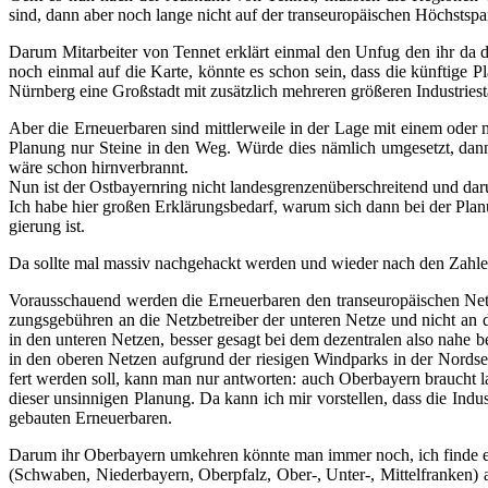
sind, dann aber noch lan­ge nicht auf der trans­eu­ro­päi­schen Höchst­s
Dar­um Mit­ar­bei­ter von Ten­net erklärt ein­mal den Unfug den ihr da 
noch ein­mal auf die Kar­te, könn­te es schon sein, dass die künf­ti­ge Pl
Nürn­berg eine Groß­stadt mit zusätz­lich meh­re­ren grö­ße­ren Indus­trie­s
Aber die Erneu­er­ba­ren sind mitt­ler­wei­le in der Lage mit einem oder m
Pla­nung nur Stei­ne in den Weg. Wür­de dies näm­lich umge­setzt, dan
wäre schon hirnverbrannt.
Nun ist der Ost­bay­ern­ring nicht lan­des­gren­zen­über­schrei­tend und dar
Ich habe hier gro­ßen Erklä­rungs­be­darf, war­um sich dann bei der Pla­nu
gie­rung ist.
Da soll­te mal mas­siv nach­ge­hackt wer­den und wie­der nach den Zah­len
Vor­aus­schau­end wer­den die Erneu­er­ba­ren den trans­eu­ro­päi­schen Ne
zungs­ge­büh­ren an die Netz­be­trei­ber der unte­ren Net­ze und nicht an
in den unte­ren Net­zen, bes­ser gesagt bei dem dezen­tra­len also nahe 
in den obe­ren Net­zen auf­grund der rie­si­gen Wind­parks in der Nord­se
fert wer­den soll, kann man nur ant­wor­ten: auch Ober­bay­ern braucht l
die­ser unsin­ni­gen Pla­nung. Da kann ich mir vor­stel­len, dass die In
ge­bau­ten Erneuerbaren.
Dar­um ihr Ober­bay­ern umkeh­ren könn­te man immer noch, ich fin­de es n
(Schwa­ben, Nie­der­bay­ern, Ober­pfalz, Ober‑, Unter‑, Mit­tel­fran­ke