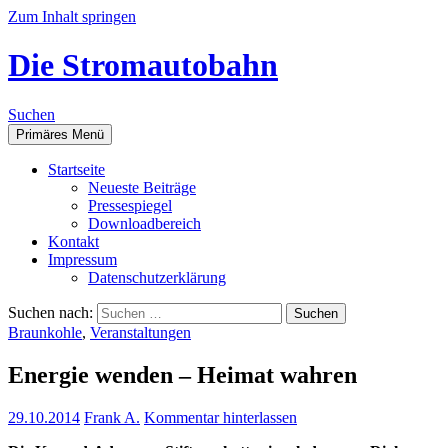
Zum Inhalt springen
Die Stromautobahn
Suchen
Primäres Menü
Start­sei­te
Neu­es­te Beiträge
Pres­se­spie­gel
Down­load­be­reich
Kon­takt
Impres­sum
Daten­schutz­er­klä­rung
Suchen nach:
Braunkohle
,
Veranstaltungen
Ener­gie wen­den – Hei­mat wahren
29.10.2014
Frank A.
Kommentar hinterlassen