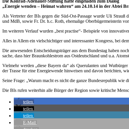
Die Kon­rad-Ade­nau­er-Stif­tung hat­te ein­ge­la­den zum Dia­log
„Ener­gie wen­den – Hei­mat wah­ren“ am 24.10.14 in der Abtei Bra
Als Ver­tre­ter der BIs gegen die Süd-Ost-Pas­sa­ge wur­de Uli Strauß dan­ke
und MdB, sowie Fr. Dr. h.c. Roth, ehe­ma­li­ge Ober­bü­ger­meis­te­rin vo
Im wei­te­ren Ver­lauf wur­den „best prac­ti­se“- Bei­spie­le von inno­va­ti
Alles in Allem ein viel­schich­ti­ger und inter­es­san­ter Kon­gress, bei d
Die anwe­sen­den Ent­schei­dungs­trä­ger aus dem Bun­des­tag haben noch 
sa­che, dass hier Braun­koh­lestrom aus Ost­deutsch­land und u.a. Atom­str
Viel­mehr wer­den „die­se Bay­ern da“ als Que­ru­lan­ten und Wut­bür­ger
der Tras­se für eine Ener­gie­wen­de hin­wei­sen und davon berich­ten, wie
Sei­ne Fra­ge: „War­um macht es nicht die gan­ze Bun­des­re­pu­blik wie
Die BIs rufen wei­ter­hin alle Bür­ger der Regi­on sowie kri­ti­sche Men­sche
tei­len
tei­len
tei­len
E‑Mail