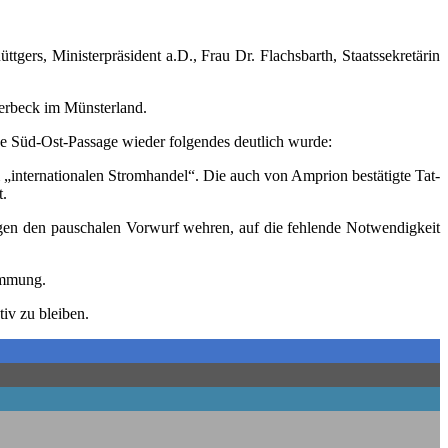
gers, Minis­ter­prä­si­dent a.D., Frau Dr. Flachs­barth, Staats­se­kre­tä­rin
 Saer­beck im Münsterland.
de Süd-Ost-Pas­sa­ge wie­der fol­gen­des deut­lich wurde:
ter­na­tio­na­len Strom­han­del“. Die auch von Ampri­on bestä­tig­te Tat­
t.
en den pau­scha­len Vor­wurf weh­ren, auf die feh­len­de Not­wen­dig­keit
timmung.
ktiv zu bleiben.