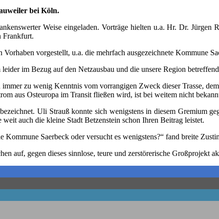
u­wei­ler bei Köln.
ns­wer­ter Wei­se ein­ge­la­den. Vor­trä­ge hiel­ten u.a. Hr. Dr. Jür­gen Rütt­
n Frankfurt.
­ven Vor­ha­ben vor­ge­stellt, u.a. die mehr­fach aus­ge­zeich­ne­te Kom­mu­ne
em lei­der im Bezug auf den Netz­aus­bau und die unse­re Regi­on betref­fen­
immer zu wenig Kennt­nis vom vor­ran­gi­gen Zweck die­ser Tras­se, dem „in
om aus Ost­eu­ro­pa im Tran­sit flie­ßen wird, ist bei wei­tem nicht bekann
 bezeich­net. Uli Strauß konn­te sich wenigs­tens in die­sem Gre­mi­um geg
 weit auch die klei­ne Stadt Bet­zen­stein schon Ihren Bei­trag leistet.
 die Kom­mu­ne Saer­beck oder ver­sucht es wenigs­tens?“ fand brei­te Zus
n auf, gegen die­ses sinn­lo­se, teu­re und zer­stö­re­ri­sche Groß­pro­jekt a