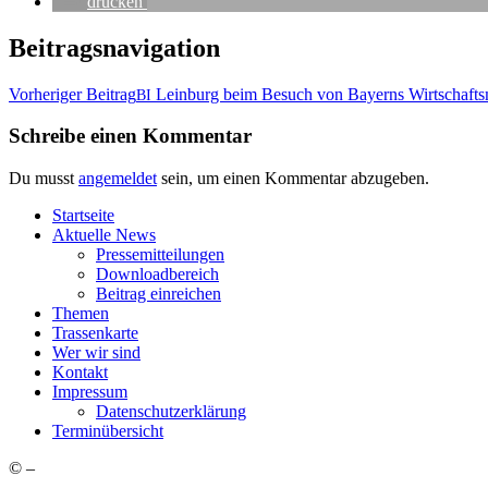
dru­cken
Beitragsnavigation
Vorheriger Beitrag
Lein­burg beim Besuch von Bay­erns Wirt­schafts­m
BI
Schreibe einen Kommentar
Du musst
angemeldet
sein, um einen Kommentar abzugeben.
Start­sei­te
Aktu­el­le News
Pres­se­mit­tei­lun­gen
Down­load­be­reich
Bei­trag einreichen
The­men
Tras­sen­kar­te
Wer wir sind
Kon­takt
Impres­sum
Daten­schutz­er­klä­rung
Ter­min­über­sicht
©
–