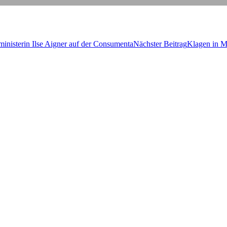
i­nis­te­rin Ilse Aigner auf der Consumenta
Nächster Beitrag
Kla­gen in M