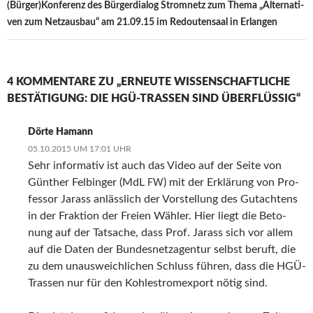
(Bürger)Konferenz des Bür­ger­dia­log Strom­netz zum The­ma „Alter­na­ti­
ven zum Netz­aus­bau“ am 21.09.15 im Redou­ten­saal in Erlangen
4 KOMMENTARE ZU „ERNEU­TE WIS­SEN­SCHAFT­LI­CHE
BESTÄ­TI­GUNG: DIE HGÜ-TRAS­SEN SIND ÜBERFLÜSSIG“
Dörte Hamann
05.10.2015 UM 17:01 UHR
Sehr infor­ma­tiv ist auch das Video auf der Sei­te von
Gün­ther Fel­bin­ger (MdL
) mit der Erklä­rung von Pro­
FW
fes­sor Jarass anläss­lich der Vor­stel­lung des Gut­ach­tens
in der Frak­ti­on der Frei­en Wäh­ler. Hier liegt die Beto­
nung auf der Tat­sa­che, dass Prof. Jarass sich vor allem
auf die Daten der Bun­des­netz­agen­tur selbst beruft, die
zu dem unaus­weich­li­chen Schluss füh­ren, dass die HGÜ-
Tras­sen nur für den Koh­le­strom­ex­port nötig sind.