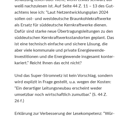
weiß nach­zu­le­sen ist. Auf Sei­te 44 Z. 11 – 13 des Gut­
ach­tens lese ich: “Laut Netz­ent­wick­lungs­plan 2024
sol­len ost- und west­deut­sche Braun­koh­le­kraft­wer­ke
als Ersatz für süd­deut­sche Kern­kraft­wer­ke die­nen.
Dafür sind star­ke neue Über­tra­gungs­lei­tun­gen zu den
süd­deut­schen Kern­kraft­werks­stand­or­ten geplant. Das
ist eine tech­nisch ein­fa­che und siche­re Lösung, die
aber vie­le kom­mu­na­le und pri­va­te Ener­gie­wen­de-
Inves­ti­tio­nen und die Ener­gie­wen­de ins­ge­samt kon­ter­
ka­riert.” Reicht Ihnen das echt nicht?
Und das Super-Strom­netz ist kein Vor­schlag, son­dern
wird expli­zit in Fra­ge gestellt, u.a. wegen der Kos­ten:
“Ein der­ar­ti­ger Lei­tungs­neu­bau erscheint weder
umsetz­bar noch wirt­schaft­lich zumut­bar.” (S. 44 Z.
26 f.)
Erklä­rung zur Ver­bes­se­rung der Lese­kom­pe­tenz: “Wür­