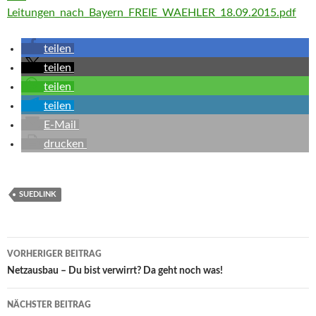
Leitungen_nach_Bayern_FREIE_WAEHLER_18.09.2015.pdf
tei­len
tei­len
tei­len
tei­len
E‑Mail
dru­cken
SUEDLINK
Beitragsnavigation
VORHERIGER BEITRAG
Netz­aus­bau – Du bist ver­wirrt? Da geht noch was!
NÄCHSTER BEITRAG