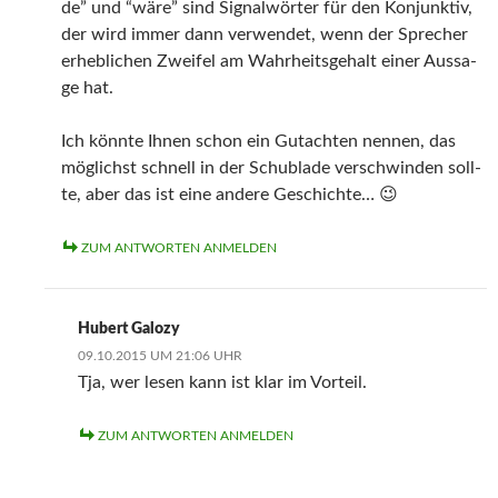
de” und “wäre” sind Signal­wör­ter für den Kon­junk­tiv,
der wird immer dann ver­wen­det, wenn der Spre­cher
erheb­li­chen Zwei­fel am Wahr­heits­ge­halt einer Aus­sa­
ge hat.
Ich könn­te Ihnen schon ein Gut­ach­ten nen­nen, das
mög­lichst schnell in der Schub­la­de ver­schwin­den soll­
te, aber das ist eine ande­re Geschichte… 😉
ZUM ANTWORTEN ANMELDEN
Hubert Galozy
09.10.2015 UM 21:06 UHR
Tja, wer lesen kann ist klar im Vorteil.
ZUM ANTWORTEN ANMELDEN