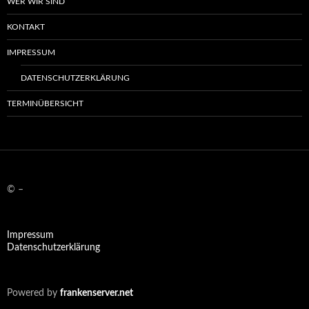
WER WIR SIND
KON­TAKT
IMPRES­SUM
DATEN­SCHUTZ­ER­KLÄ­RUNG
TER­MIN­ÜBER­SICHT
©
–
Impressum
Datenschutzerklärung
Powered by
frankenserver.net