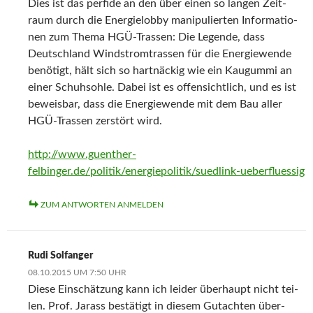
Dies ist das per­fi­de an den über einen so lan­gen Zeit­
raum durch die Ener­gie­lob­by mani­pu­lier­ten Infor­ma­tio­
nen zum The­ma HGÜ-Tras­sen: Die Legen­de, dass
Deutsch­land Wind­strom­tras­sen für die Ener­gie­wen­de
benö­tigt, hält sich so hart­nä­ckig wie ein Kau­gum­mi an
einer Schuh­soh­le. Dabei ist es offen­sicht­lich, und es ist
beweis­bar, dass die Ener­gie­wen­de mit dem Bau aller
HGÜ-Tras­sen zer­stört wird.
http://www.guenther-
felbinger.de/politik/energiepolitik/suedlink-ueberfluessig
ZUM ANTWORTEN ANMELDEN
Rudi Solfanger
08.10.2015 UM 7:50 UHR
Die­se Ein­schät­zung kann ich lei­der über­haupt nicht tei­
len. Prof. Jarass bestä­tigt in die­sem Gut­ach­ten über­