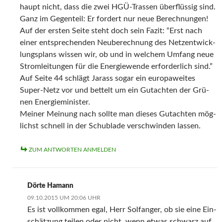
haupt nicht, dass die zwei HGÜ-Tras­sen über­flüs­sig sind.
Ganz im Gegen­teil: Er for­dert nur neue Berechnungen!
Auf der ers­ten Sei­te steht doch sein Fazit: “Erst nach
einer ent­spre­chen­den Neu­be­rech­nung des Netz­ent­wick­
lungs­plans wis­sen wir, ob und in wel­chem Umfang neue
Strom­lei­tun­gen für die Ener­gie­wen­de erfor­der­lich sind.”
Auf Sei­te 44 schlägt Jarass sogar ein euro­pa­wei­tes
Super-Netz vor und bet­telt um ein Gut­ach­ten der Grü­
nen Energieminister.
Mei­ner Mei­nung nach soll­te man die­ses Gut­ach­ten mög­
lichst schnell in der Schub­la­de ver­schwin­den lassen.
ZUM ANTWORTEN ANMELDEN
Dörte Hamann
09.10.2015 UM 20:06 UHR
Es ist voll­kom­men egal, Herr Sol­fan­ger, ob sie eine Ein­
schät­zung tei­len oder nicht, wenn etwas schwarz auf