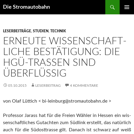
Zum
Suchen
Die Stromautobahn
Inhalt
PRIMÄR
springen
MENÜ
LESERBEITRÄGE
,
STUDIEN
,
TECHNIK
ERNEU­TE WIS­SEN­SCHAFT­
LI­CHE BESTÄ­TI­GUNG: DIE
HGÜ-TRAS­SEN SIND
ÜBERFLÜSSIG
05.10.2015
LESERBEITRAG
4 KOMMENTARE
von Olaf Lüt­tich < bi-leinburg@stromautobahn.de >
Pro­fes­sor Jarass hat für die Frei­en Wäh­ler in Hes­sen ein wis­
sen­schaft­li­ches Gut­ach­ten zum Süd­link erstellt, das natür­lich
auch für die Süd­ost­tras­se gilt. Danach ist schwarz auf weiß