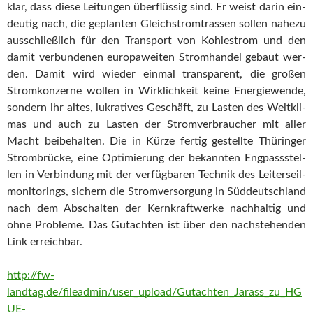
klar, dass die­se Lei­tun­gen über­flüs­sig sind. Er weist dar­in ein­
deu­tig nach, die geplan­ten Gleich­strom­tras­sen sol­len nahe­zu
aus­schließ­lich für den Trans­port von Koh­lestrom und den
damit ver­bun­de­nen euro­pa­wei­ten Strom­han­del gebaut wer­
den. Damit wird wie­der ein­mal trans­pa­rent, die gro­ßen
Strom­kon­zer­ne wol­len in Wirk­lich­keit kei­ne Ener­gie­wen­de,
son­dern ihr altes, lukra­ti­ves Geschäft, zu Las­ten des Welt­kli­
mas und auch zu Las­ten der Strom­ver­brau­cher mit aller
Macht bei­be­hal­ten. Die in Kür­ze fer­tig gestell­te Thü­rin­ger
Strom­brü­cke, eine Opti­mie­rung der bekann­ten Eng­pass­stel­
len in Ver­bin­dung mit der ver­füg­ba­ren Tech­nik des Lei­ter­seil­
mo­ni­to­rings, sichern die Strom­ver­sor­gung in Süd­deutsch­land
nach dem Abschal­ten der Kern­kraft­wer­ke nach­hal­tig und
ohne Pro­ble­me. Das Gut­ach­ten ist über den nach­ste­hen­den
Link erreichbar.
http://fw-
landtag.de/fileadmin/user_upload/Gutachten_Jarass_zu_HG
UE-