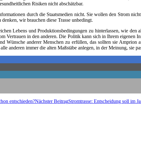
und­heit­li­chen Risi­ken nicht abschätzbar.
Infor­ma­tio­nen durch die Staats­me­di­en nicht. Sie wol­len den Strom nic
u den­ken, wir brau­chen die­se Tras­se unbedingt.
i­chen Lebens und Pro­duk­ti­ons­be­din­gun­gen zu hin­ter­las­sen, wie den akt
 Ver­trau­en in den ande­ren. Die Poli­tik kann sich in Ihrem eige­nen Inte
 und Wün­sche ande­rer Men­schen zu erfül­len, das soll­ten sie Ampri­on a
le ande­ren immer die alten Maß­stä­be anle­gen, in der Mei­nung, sie pas
 schon entschieden?
Nächster Beitrag
Strom­tras­se: Ent­schei­dung soll im J