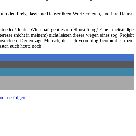
ht um den Preis, dass ihre Häu­ser ihren Wert ver­lie­ren, und ihre Hei­mat
u­el­len! In der Wirt­schaft geht es um Sinn­stif­tung! Eine arbeits­tei­li­ge
r­es­se (nicht in mei­nem) nicht leis­ten die­ses wegen eines sog. Pro­jekt
us­rich­ten. Der ein­zi­ge Mensch, der sich ver­nünf­tig benimmt ist mein
s­ten auch heu­te noch.
anu­ar erfolgen