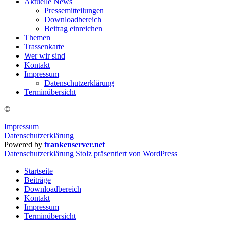
Aktu­el­le News
Pres­se­mit­tei­lun­gen
Down­load­be­reich
Bei­trag einreichen
The­men
Tras­sen­kar­te
Wer wir sind
Kon­takt
Impres­sum
Daten­schutz­er­klä­rung
Ter­min­über­sicht
©
–
Impressum
Datenschutzerklärung
Powered by
frankenserver.net
Daten­schutz­er­klä­rung
Stolz präsentiert von WordPress
Startseite
Beiträge
Downloadbereich
Kontakt
Impressum
Terminübersicht