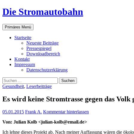
Zum
Die Stromautobahn
Inhalt
springen
Suchen
Primäres Menü
Start­sei­te
Neu­es­te Beiträge
Pres­se­spie­gel
Down­load­be­reich
Kon­takt
Impres­sum
Daten­schutz­er­klä­rung
Suchen
nach:
Gesundheit
,
Leserbeiträge
Es wird kei­ne Strom­tras­se gegen das Volk
05.01.2015
Frank A.
Kommentar hinterlassen
Von: Juli­an Kolb <julian-kolb@email.de>
Ich leh­ne die­ses Pro­jekt ab. Nach mei­ner Auf­fas­sung wären die öko­lo­