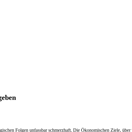
 geben
gi­schen Fol­gen unfass­bar schmerz­haft. Die Öko­no­mi­schen Zie­le, über 9