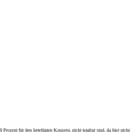
 Pro­zent für den betei­lig­ten Kon­zern, nicht trag­bar sind, da hier nicht