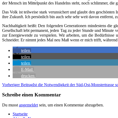
der Mensch im Mit­tel­punkt des Han­delns steht, noch schlim­mer, die ges
Das Volk ist teil­wei­se stark ver­un­si­chert und glaubt den geschön­ten 
ihre Zukunft. Ich per­sön­lich bin auch sehr sehr weit davon ent­fernt, z
Nach­hal­tig­keit heißt: Den fol­gen­den Gene­ra­tio­nen min­des­tens die gle
Gesell­schaft lebt per­ma­nent, jeden Tag zu jeder Stun­de und Minu­te vom
zur Ener­gie­wen­de zu ver­spie­len. Wir arbei­ten, um die Bedürf­nis­se
Schnei­der. Er nimmt jedes Mal neu Maß wenn er mich trifft, wäh­rend al
tei­len
tei­len
tei­len
E‑Mail
dru­cken
Beitragsnavigation
Vorheriger Beitrag
Ist die Not­wen­dig­keit der Süd-Ost-Mons­ter­tras­se
Schreibe einen Kommentar
Du musst
angemeldet
sein, um einen Kommentar abzugeben.
Start­sei­te