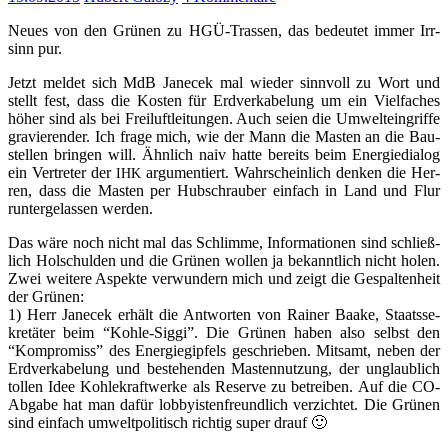
Neu­es von den Grü­nen zu HGÜ-Tras­sen, das bedeu­tet immer Irr­
sinn pur.
Jetzt mel­det sich MdB Jan­ecek mal wie­der sinn­voll zu Wort und
stellt fest, dass die Kos­ten für Erd­ver­ka­be­lung um ein Viel­fa­ches
höher sind als bei Frei­luft­lei­tun­gen. Auch sei­en die Umwelt­ein­grif­fe
gra­vie­ren­der. Ich fra­ge mich, wie der Mann die Mas­ten an die Bau­
stel­len brin­gen will. Ähn­lich naiv hat­te bereits beim Ener­gie­dia­log
ein Ver­tre­ter der
argu­men­tiert. Wahr­schein­lich den­ken die Her­
IHK
ren, dass die Mas­ten per Hub­schrau­ber ein­fach in Land und Flur
run­ter­ge­las­sen werden.
Das wäre noch nicht mal das Schlim­me, Infor­ma­tio­nen sind schließ­
lich Hol­schul­den und die Grü­nen wol­len ja bekannt­lich nicht holen.
Zwei wei­te­re Aspek­te ver­wun­dern mich und zeigt die Gespal­ten­heit
der Grü­nen:
1) Herr Jan­ecek erhält die Ant­wor­ten von Rai­ner Baa­ke, Staats­se­
kre­tä­ter beim “Koh­le-Sig­gi”. Die Grü­nen haben also selbst den
“Kom­pro­miss” des Ener­gie­gip­fels geschrie­ben. Mit­samt, neben der
Erd­ver­ka­be­lung und bestehen­den Mas­ten­nut­zung, der unglaub­lich
tol­len Idee Koh­le­kraft­wer­ke als Reser­ve zu betrei­ben. Auf die CO-
Abga­be hat man dafür lob­by­is­ten­freund­lich ver­zich­tet. Die Grü­nen
sind ein­fach umwelt­po­li­tisch rich­tig super drauf 🙂