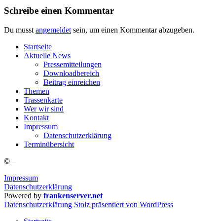
Schreibe einen Kommentar
Du musst
angemeldet
sein, um einen Kommentar abzugeben.
Start­sei­te
Aktu­el­le News
Pres­se­mit­tei­lun­gen
Down­load­be­reich
Bei­trag einreichen
The­men
Tras­sen­kar­te
Wer wir sind
Kon­takt
Impres­sum
Daten­schutz­er­klä­rung
Ter­min­über­sicht
©
–
Impressum
Datenschutzerklärung
Powered by
frankenserver.net
Daten­schutz­er­klä­rung
Stolz präsentiert von WordPress