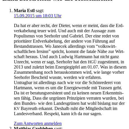
Maria Estl
sagt:
15.09.2015 um 18:03 Uhr
Da hat er aber recht, der Die­ter, wenn er meint, dass die Erd­
ver­ka­be­lung teu­er wird. Und auch mit der Aus­sa­ge zum
Popu­lis­mus von See­ho­fer und Gabri­el. Der eine redet von
prio­ri­tä­rer Erd­ver­ka­be­lung, der ande­re von Füh­rung auf
Bestandstras­sen. Wo Jan­ecek aller­dings vom “volks­wirt­
schaft­li­chen Irr­sinn” spricht, kommt die fata­le Nähe zur Wirt­
schaft her­aus. Und auch Lud­wig Hart­mann hat nicht ganz
Unrecht, wenn er sagt, See­ho­fer hat den
zuge­stimmt, in
HGÜ
2013 und zuletzt beim Ener­gie­gip­fel am 01.07. Was in die­sem
Zusam­men­hang noch her­aus­kom­men wird, wie lan­ge vor­her
See­ho­fer Bescheid wuss­te, wer­den wir erfahren.
Untrag­bar ist aller­dings nach wie vor die Schön­re­de­rei von
Hart­mann, wenn es um die Ener­gie­wen­de mit Tras­sen geht.
Da ist er bera­tungs­re­sis­tent und zu kei­nen neu­en Erkennt­nis­
sen fähig. Dass die urgrü­nen Prin­zi­pi­en ver­ra­ten wur­den, bei
den Bun­des- wie den Lan­des­grü­nen hat wohl bis­lang nur der
Bay­reuth erkannt. Des­halb ruht die Mit­glied­schaft im
KV
Lan­des­ver­band. Respekt, kann ich da nur sagen.
Zum Antworten anmelden
Matthias Grobleben
sagt: