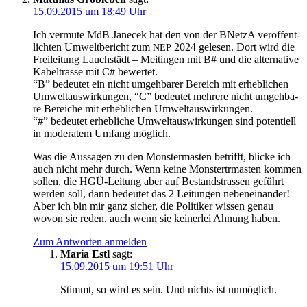
15.09.2015 um 18:49 Uhr
Ich ver­mu­te MdB Jan­ecek hat den von der BNetzA ver­öf­fent­
lich­ten Umwelt­be­richt zum
2024 gele­sen. Dort wird die
NEP
Frei­lei­tung Lauch­städt – Meit­in­gen mit B# und die alter­na­ti­ve
Kabel­tras­se mit C# bewertet.
“B” bedeu­tet ein nicht umgeh­ba­rer Bereich mit erheb­li­chen
Umwelt­aus­wir­kun­gen, “C” bedeu­tet meh­re­re nicht umgeh­ba­
re Berei­che mit erheb­li­chen Umweltauswirkungen.
“#” bedeu­tet erheb­li­che Umwelt­aus­wir­kun­gen sind poten­ti­ell
in mode­ra­tem Umfang möglich.
Was die Aus­sa­gen zu den Mons­ter­mas­ten betrifft, bli­cke ich
auch nicht mehr durch. Wenn kei­ne Mons­ter­trmas­ten kom­men
sol­len, die HGÜ-Lei­tung aber auf Bestandstras­sen geführt
wer­den soll, dann bedeu­tet das 2 Lei­tun­gen nebeneinander!
Aber ich bin mir ganz sicher, die Poli­ti­ker wis­sen genau
wovon sie reden, auch wenn sie kei­ner­lei Ahnung haben.
Zum Antworten anmelden
Maria Estl
sagt:
15.09.2015 um 19:51 Uhr
Stimmt, so wird es sein. Und nichts ist unmöglich.