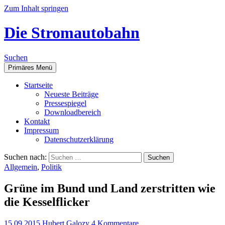
Zum Inhalt springen
Die Stromautobahn
Suchen
Primäres Menü
Start­sei­te
Neu­es­te Beiträge
Pres­se­spie­gel
Down­load­be­reich
Kon­takt
Impres­sum
Daten­schutz­er­klä­rung
Suchen nach:
Allgemein
,
Politik
Grü­ne im Bund und Land zer­strit­ten wie
die Kesselflicker
15.09.2015
Hubert Galozy
4 Kommentare