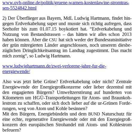
www.ovb-online.de/
poli­ti­k/­grue­ne-war­nen-
kos­ten­la­wi­ne-strom­tras­
sen-
5524842.html
2) Der Über­flie­ger aus Bay­ern, MdL Lud­wig Hart­mann, fin­det hin­
ge­gen Erd­ver­ka­be­lung super und muss­te sich rich­tig auf­re­gen, dass
See­ho­fer bis zum 01.07.15 boy­ko­tiert hat. “Erd­ver­ka­be­lung und
Nut­zung von Bestandstras­sen – das hät­ten wir alles schon 2013
haben kön­nen. Aber die
hat sich weder der Bun­des­rats­in­itia­ti­ve
CSU
der grün mit­re­gier­ten Län­der ange­schlos­sen, noch unse­rem dies­be­
züg­li­chen Dring­lich­keits­an­trag im Land­tag zuge­stimmt. Das macht
mich zor­nig“, so Lud­wig Hartmann.
www.ludwighartmann.de/
zwei-ver­lo­re­ne-jah­re-fur-die-
energiewende/
Also was jetzt lie­be Grü­ne? Erd­ver­ka­be­lung oder nicht? Zen­tra­le
Ener­gie­wen­de der Ener­gie­groß­kon­zer­ne oder lie­ber dezen­tral mit
den enga­gier­ten Bür­gern? Umwelt­zer­stö­rung auf hun­der­ten von
Kilo­me­tern um HGÜ-Trans­port­lei­tun­gen für Atom- und Braun­koh­
lestrom zu schaf­fen, oder sich doch lie­ber auf die ur-Grü­nen For­de­
run­gen, weg von Atom und Koh­le besin­nen?
Mit den Bür­gern, Ener­gie­bün­deln und dem
Natur­schutz für
BUND
eine ech­te, rege­ne­ra­ti­ve Ener­gie­wen­de oder mit den Ener­gie­groß­
kon­zern den euro­päi­schen Stro­han­del mit Atom- und Koh­lestrom
befeuern?