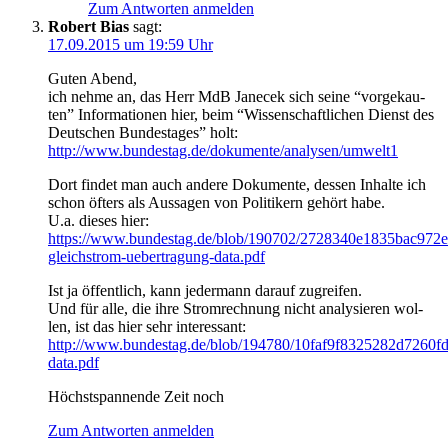
Zum Antworten anmelden
Robert Bias
sagt:
17.09.2015 um 19:59 Uhr
Guten Abend,
ich neh­me an, das Herr MdB Jan­ecek sich sei­ne “vor­ge­kau­
ten” Infor­ma­tio­nen hier, beim “Wis­sen­schaft­li­chen Dienst des
Deut­schen Bun­des­ta­ges” holt:
http://www.bundestag.de/dokumente/analysen/umwelt1
Dort fin­det man auch ande­re Doku­men­te, des­sen Inhal­te ich
schon öfters als Aus­sa­gen von Poli­ti­kern gehört habe.
U.a. die­ses hier:
https://www.bundestag.de/blob/190702/2728340e1835bac972
gleichstrom-uebertragung-data.pdf
Ist ja öffent­lich, kann jeder­mann dar­auf zugreifen.
Und für alle, die ihre Strom­rech­nung nicht ana­ly­sie­ren wol­
len, ist das hier sehr interessant:
http://www.bundestag.de/blob/194780/10faf9f8325282d7260fd
data.pdf
Höchst­span­nen­de Zeit noch
Zum Antworten anmelden