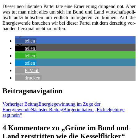
Die­ser neo-libe­ra­len Par­tei täte eine Erneue­rung drin­gend not. Aber
was tut man nicht alles um sich im Bund und Land wirt­schafts­po­li­
tisch auf­zu­hüb­schen um end­lich mit­re­gie­ren zu kön­nen. Auf die
Ener­gie­wen­de brau­chen wir bei die­ser Par­tei mit dem der­zei­tig vor­
han­den Per­so­nal nicht zu hoffen.
tei­len
tei­len
tei­len
tei­len
E‑Mail
dru­cken
Beitragsnavigation
Vorheriger Beitrag
Ener­gie­ge­win­nung im Zuge der
Energiewende
Nächster Beitrag
Bür­ger­initia­ti­ve „Fich­tel­ge­bir­ge
sagt nein“
4 Kommentare zu „Grü­ne im Bund und
Land zer­strit­ten wie die Kesselflicker“