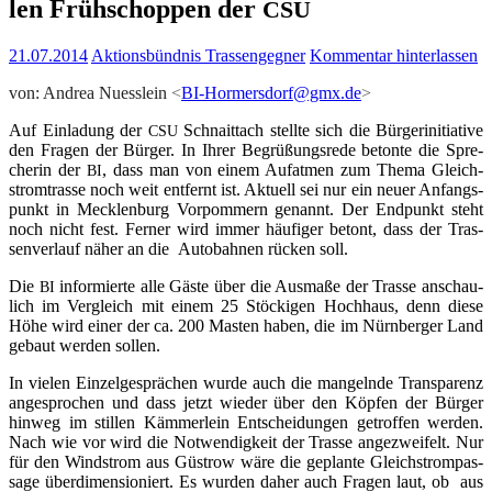
len Früh­schop­pen der
CSU
21.07.2014
Aktionsbündnis Trassengegner
Kommentar hinterlassen
von: Andrea Nuess­lein
<
BI-Hormersdorf@gmx.de
>
Auf Ein­la­dung der
Schnaitt­ach stell­te sich die Bür­ger­initia­ti­ve
CSU
den Fra­gen der Bür­ger. In Ihrer Begrü­ßungs­re­de beton­te die Spre­
che­rin der
, dass man von einem Auf­at­men zum The­ma Gleich­
BI
strom­tras­se noch weit ent­fernt ist. Aktu­ell sei nur ein neu­er Anfangs­
punkt in Meck­len­burg Vor­pom­mern genannt. Der End­punkt steht
noch nicht fest. Fer­ner wird immer häu­fi­ger betont, dass der Tras­
sen­ver­lauf näher an die Auto­bah­nen rücken soll.
Die
infor­mier­te alle Gäs­te über die Aus­ma­ße der Tras­se anschau­
BI
lich im Ver­gleich mit einem 25 Stö­cki­gen Hoch­haus, denn die­se
Höhe wird einer der ca. 200 Mas­ten haben, die im Nürn­ber­ger Land
gebaut wer­den sollen.
In vie­len Ein­zel­ge­sprä­chen wur­de auch die man­geln­de Trans­pa­renz
ange­spro­chen und dass jetzt wie­der über den Köp­fen der Bür­ger
hin­weg im stil­len Käm­mer­lein Ent­schei­dun­gen getrof­fen wer­den.
Nach wie vor wird die Not­wen­dig­keit der Tras­se ange­zwei­felt. Nur
für den Wind­strom aus Güs­trow wäre die geplan­te Gleich­strom­pas­
sa­ge über­di­men­sio­niert. Es wur­den daher auch Fra­gen laut, ob aus