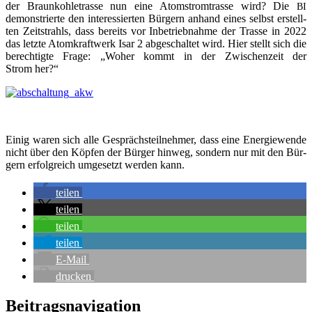
der Braun­koh­le­tras­se nun eine Atom­strom­tras­se wird? Die
BI
demons­trier­te den inter­es­sier­ten Bür­gern anhand eines selbst erstell­
ten Zeit­strahls, dass bereits vor Inbe­trieb­nah­me der Tras­se in 2022
das letz­te Atom­kraft­werk Isar 2 abge­schal­tet wird. Hier stellt sich die
berech­tig­te Fra­ge: „Woher kommt in der Zwi­schen­zeit der
Strom her?“
Einig waren sich alle Gesprächs­teil­neh­mer, dass eine Ener­gie­wen­de
nicht über den Köp­fen der Bür­ger hin­weg, son­dern nur mit den Bür­
gern erfolg­reich umge­setzt wer­den kann.
tei­len
tei­len
tei­len
tei­len
E‑Mail
dru­cken
Beitragsnavigation