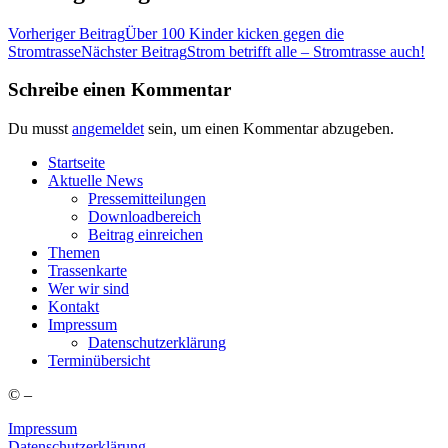
Vorheriger Beitrag
Über 100 Kin­der kicken gegen die
Stromtrasse
Nächster Beitrag
Strom betrifft alle – Strom­tras­se auch!
Schreibe einen Kommentar
Du musst
angemeldet
sein, um einen Kommentar abzugeben.
Start­sei­te
Aktu­el­le News
Pres­se­mit­tei­lun­gen
Down­load­be­reich
Bei­trag einreichen
The­men
Tras­sen­kar­te
Wer wir sind
Kon­takt
Impres­sum
Daten­schutz­er­klä­rung
Ter­min­über­sicht
©
–
Impressum
Datenschutzerklärung