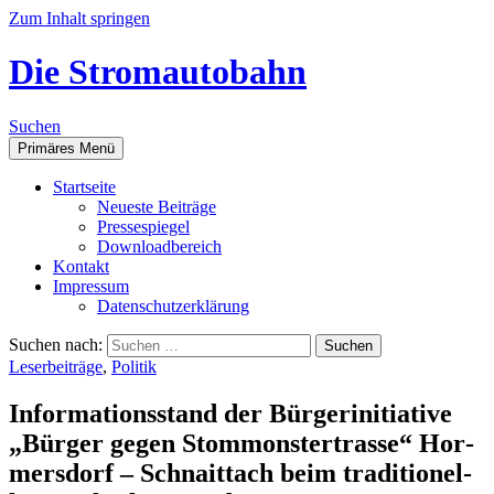
Zum Inhalt springen
Die Stromautobahn
Suchen
Primäres Menü
Start­sei­te
Neu­es­te Beiträge
Pres­se­spie­gel
Down­load­be­reich
Kon­takt
Impres­sum
Daten­schutz­er­klä­rung
Suchen nach:
Leserbeiträge
,
Politik
Infor­ma­ti­ons­stand der Bür­ger­initia­ti­ve
„Bür­ger gegen Stom­mons­ter­tras­se“ Hor­
mers­dorf – Schnaitt­ach beim tra­di­tio­nel­