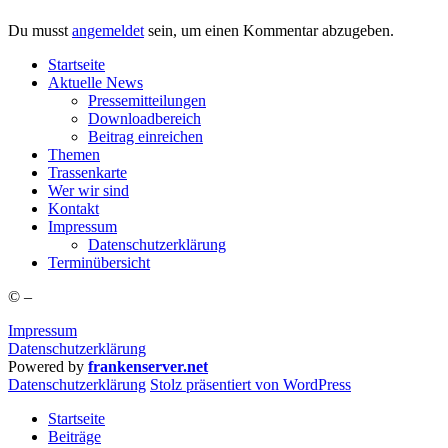
Du musst
angemeldet
sein, um einen Kommentar abzugeben.
Start­sei­te
Aktu­el­le News
Pres­se­mit­tei­lun­gen
Down­load­be­reich
Bei­trag einreichen
The­men
Tras­sen­kar­te
Wer wir sind
Kon­takt
Impres­sum
Daten­schutz­er­klä­rung
Ter­min­über­sicht
©
–
Impressum
Datenschutzerklärung
Powered by
frankenserver.net
Daten­schutz­er­klä­rung
Stolz präsentiert von WordPress
Startseite
Beiträge