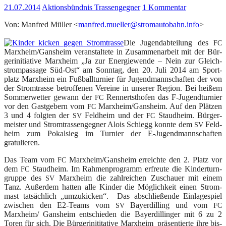
21.07.2014
Aktionsbündnis Trassengegner
1 Kommentar
Von: Man­fred Mül­ler <
manfred.mueller@
stromautobahn.info
>
Die Jugend­ab­tei­lung des
FC
Marxheim/Gansheim ver­an­stal­te­te in Zusam­men­ar­beit mit der Bür­
ger­initia­ti­ve Marx­heim „Ja zur Ener­gie­wen­de – Nein zur Gleich­
strom­pas­sa­ge Süd-Ost“ am Sonn­tag, den 20. Juli 2014 am Sport­
platz Marx­heim ein Fuß­ball­tur­nier für Jugend­mann­schaf­ten der von
der Strom­tras­se betrof­fe­nen Ver­ei­ne in unse­rer Regi­on. Bei hei­ßem
Som­mer­wet­ter gewann der
Ren­nerts­t­ho­fen das F‑Jugendturnier
FC
vor den Gast­ge­bern vom
Marxheim/Gansheim. Auf den Plät­zen
FC
3 und 4 folg­ten der
Feld­heim und der
Staud­heim. Bür­ger­
SV
FC
meis­ter und Strom­tras­sen­geg­ner Alo­is Schiegg konn­te dem
Feld­
SV
heim zum Pokal­sieg im Tur­nier der E‑Jugendmannschaften
gratulieren.
Das Team vom
Marxheim/Gansheim erreich­te den 2. Platz vor
FC
dem
Staud­heim. Im Rah­men­pro­gramm erfreu­te die Kin­der­turn­
FC
grup­pe des
Marx­heim die zahl­rei­chen Zuschau­er mit einem
SV
Tanz. Außer­dem hat­ten alle Kin­der die Mög­lich­keit einen Strom­
mast tat­säch­lich „umzu­ki­cken“. Das abschlie­ßen­de Ein­la­ge­spiel
zwi­schen den
E2-Teams vom
Bay­er­dil­ling und vom
SV
FC
Marxheim/ Gans­heim ent­schie­den die Bay­er­dil­lin­ger mit 6 zu 2
Toren für sich. Die Bür­ger­ini­ti­ta­ti­ve Marx­heim prä­sen­tier­te ihre bis­