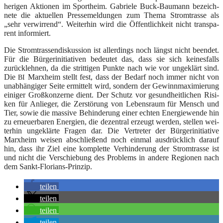
he­ri­gen Aktio­nen im Sport­heim. Gabrie­le Buck-Bau­mann bezeich­
ne­te die aktu­el­len Pres­se­mel­dun­gen zum The­ma Strom­tras­se als
„sehr ver­wir­rend“. Wei­ter­hin wird die Öffent­lich­keit nicht trans­pa­
rent informiert.
Die Strom­tras­sen­dis­kus­si­on ist aller­dings noch längst nicht been­det.
Für die Bür­ger­initia­ti­ven bedeu­tet das, dass sie sich kei­nes­falls
zurück­leh­nen, da die strit­ti­gen Punk­te nach wie vor unge­klärt sind.
Die
Marx­heim stellt fest, dass der Bedarf noch immer nicht von
BI
unab­hän­gi­ger Sei­te ermit­telt wird, son­dern der Gewinn­ma­xi­mie­rung
eini­ger Groß­kon­zer­ne dient. Der Schutz vor gesund­heit­li­chen Risi­
ken für Anlie­ger, die Zer­stö­rung von Lebens­raum für Mensch und
Tier, sowie die mas­si­ve Behin­de­rung einer ech­ten Ener­gie­wen­de hin
zu erneu­er­ba­ren Ener­gien, die dezen­tral erzeugt wer­den, stel­len wei­
ter­hin
unge­klär­te Fra­gen dar. Die Ver­tre­ter der Bür­ger­initia
tive
Marx
heim wei­sen abschlie­ßend noch ein­mal aus­drück­lich dar­auf
hin, dass ihr Ziel eine kom­plet­te Ver­hin­de­rung der Strom­tras­se ist
und nicht die Ver­schie­bung des Pro­blems in ande­re Regio­nen nach
dem Sankt-Florians-Prinzip.
tei­len
tei­len
tei­len
tei­len