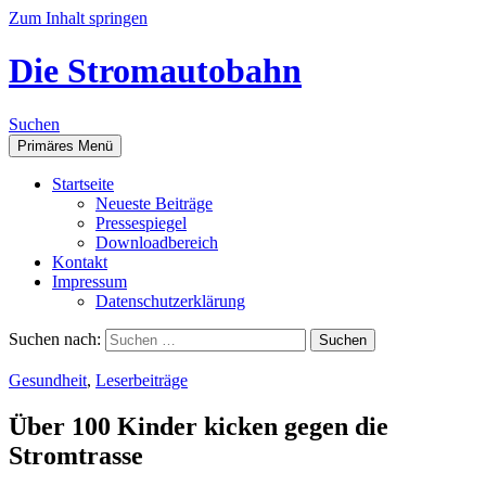
Zum Inhalt springen
Die Stromautobahn
Suchen
Primäres Menü
Start­sei­te
Neu­es­te Beiträge
Pres­se­spie­gel
Down­load­be­reich
Kon­takt
Impres­sum
Daten­schutz­er­klä­rung
Suchen nach:
Gesundheit
,
Leserbeiträge
Über 100 Kin­der kicken gegen die
Stromtrasse