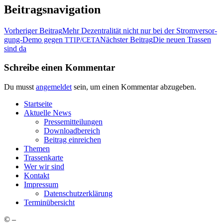
Beitragsnavigation
Vorheriger Beitrag
Mehr Dezen­tra­li­tät nicht nur bei der Strom­ver­sor­
gung-Demo gegen
/
Nächster Beitrag
Die neu­en Tras­sen
TTIP
CETA
sind da
Schreibe einen Kommentar
Du musst
angemeldet
sein, um einen Kommentar abzugeben.
Start­sei­te
Aktu­el­le News
Pres­se­mit­tei­lun­gen
Down­load­be­reich
Bei­trag einreichen
The­men
Tras­sen­kar­te
Wer wir sind
Kon­takt
Impres­sum
Daten­schutz­er­klä­rung
Ter­min­über­sicht
©
–