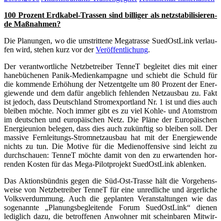
100 Pro­zent Erd­ka­bel-Tras­sen sind bil­li­ger als netz­sta­bi­li­sie­ren­
de Maßnahmen?
Die Pla­nun­gen, wo die umstrit­te­ne Mega­tras­se Sued­Ost­Link ver­lau­
fen wird, ste­hen kurz vor der
Ver­öf­fent­li­chung
.
Der ver­ant­wort­li­che Netz­be­trei­ber Ten­neT beglei­tet dies mit einer
hane­bü­che­nen Panik-Medi­en­kam­pa­gne und schiebt die Schuld für
die kom­men­de Erhö­hung der Netz­ent­gel­te um 80 Pro­zent der Ener­
gie­wen­de und dem dafür angeb­lich feh­len­den Netz­aus­bau zu. Fakt
ist jedoch, dass Deutsch­land Strom­ex­port­land Nr. 1 ist und dies auch
blei­ben möch­te. Noch immer gibt es zu viel Koh­le- und Atom­strom
im deut­schen und euro­päi­schen Netz. Die Plä­ne der Euro­päi­schen
Ener­gie­uni­on bele­gen, dass dies auch zukünf­tig so blei­ben soll. Der
mas­si­ve Fern­lei­tungs-Strom­netz­aus­bau hat mit der Ener­gie­wen­de
nichts zu tun. Die Moti­ve für die Medi­en­of­fen­si­ve sind leicht zu
durch­schau­en: Ten­neT möch­te damit von den zu erwar­ten­den hor­
ren­den Kos­ten für das Mega-Pilot­pro­jekt Sued­Ost­Link ablenken.
Das Akti­ons­bünd­nis gegen die Süd-Ost-Tras­se hält die Vor­ge­hens­
wei­se von Netz­be­trei­ber Ten­neT für eine unred­li­che und ärger­li­che
Volks­ver­dum­mung. Auch die geplan­ten Ver­an­stal­tun­gen wie das
soge­nann­te „Pla­nungs­be­glei­ten­de Forum Sued­Ost­Link“ die­nen
ledig­lich dazu, die betrof­fe­nen Anwoh­ner mit schein­ba­ren Mit­wir­