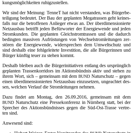
kungs­mög­lich­kei­ten ruhigzustellen.
Wir sind der Mei­nung: Ten­neT hat nicht ver­stan­den, was Bür­ger­be­
tei­li­gung bedeu­tet. Der Bau der geplan­ten Mega­tras­sen geht kei­nes­
falls nur die betrof­fe­nen Anlie­ger etwas an. Der über­di­men­sio­nier­te
Netz­aus­bau betrifft jeden Befür­wor­ter der Ener­gie­wen­de und jeden
Strom­kun­den. Die geplan­ten Gleich­strom­tras­sen und die dadurch
beding­ten mas­si­ven Auf­rüs­tun­gen von Wech­sel­strom­lei­tun­gen zer­
stö­ren die Ener­gie­wen­de, wider­spre­chen dem Umwelt­schutz und
sind des­halb eine fehl­ge­lei­te­te Inves­ti­ti­on, die alle Bür­ge­rin­nen und
Bür­ger künf­tig teu­er zu ste­hen kommt.
Des­halb blei­ben auch die Bür­ger­initia­ti­ven ent­lang des ursprüng­lich
geplan­ten Tras­sen­kor­ri­dors im Akti­ons­bünd­nis aktiv und ste­hen zu
ihrem Wort, sich – gemein­sam mit dem
Natur­schutz – gegen
BUND
einen über­di­men­sio­nier­ten Netz­aus­bau ein­zu­set­zen, unge­ach­tet des­
sen, wel­chen Ver­lauf die Strom­lei­tun­gen nehmen.
Dazu fin­det am Mon­tag, den 26.09.2016, gemein­sam mit dem
Natur­schutz eine Pres­se­kon­fe­renz in Nürn­berg statt, bei der
BUND
Spre­cher des Akti­ons­bünd­nis­ses gegen die Süd-Ost-Tras­se ver­tre­
ten sind.
Anwe­send sind: