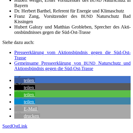
Hubert Wei­ger, Ers­ter Vor­sit­zen­der des
Natur­schutz in
BUND
Bayern
Dr. Her­bert Bart­hel, Refe­rent für Ener­gie und Klimaschutz
Franz Zang, Vor­sit­zen­der des
Natur­schutz Bad
BUND
Kissingen
Hubert Galo­zy und Mat­thi­as Groble­ben, Spre­cher des Akti­
ons­bünd­nis­ses gegen die Süd-Ost-Trasse
Sie­he dazu auch:
Pres­se­er­klä­rung vom Akti­ons­bünd­nis gegen die Süd-Ost-
Trasse
Gemein­sa­me Pres­se­er­klä­rung von
Natur­schutz und
BUND
Akti­ons­bünd­nis gegen die Süd-Ost-Trasse
tei­len
tei­len
tei­len
tei­len
E‑Mail
dru­cken
SuedOstLink