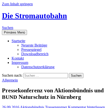
Zum Inhalt springen
Die Stromautobahn
Suchen
Primäres Menü
Start­sei­te
Neu­es­te Beiträge
Pres­se­spie­gel
Down­load­be­reich
Kon­takt
Impres­sum
Daten­schutz­er­klä­rung
Suchen nach:
Allgemein
Pres­se­kon­fe­renz von Akti­ons­bünd­nis und
Natur­schutz in Nürnberg
BUND
26.09.2016
Aktionsbündnis Trassengegner
Kommentar hinterlassen