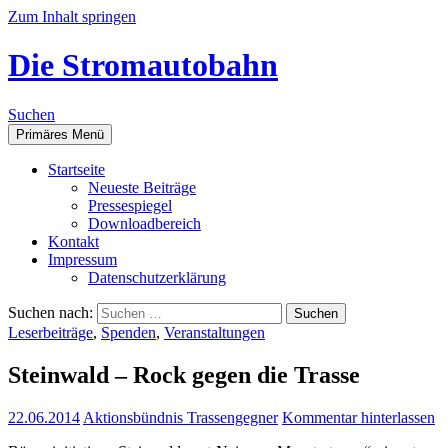
Zum Inhalt springen
Die Stromautobahn
Suchen
Primäres Menü
Start­sei­te
Neu­es­te Beiträge
Pres­se­spie­gel
Down­load­be­reich
Kon­takt
Impres­sum
Daten­schutz­er­klä­rung
Suchen nach:
Leserbeiträge
,
Spenden
,
Veranstaltungen
Stein­wald – Rock gegen die Trasse
22.06.2014
Aktionsbündnis Trassengegner
Kommentar hinterlassen