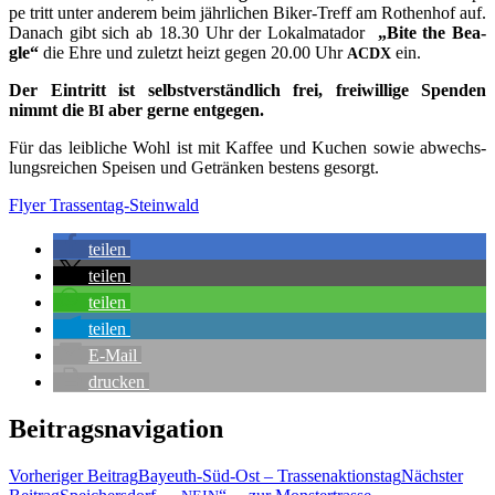
pe tritt unter ande­rem beim jähr­li­chen Biker-Treff am Rothen­hof auf.
Danach gibt sich ab 18.30 Uhr der Lokal­ma­ta­dor
„Bite
the Bea­
gle“
die Ehre und zuletzt heizt gegen 20.00 Uhr
ein.
ACDX
Der Ein­tritt ist selbst­ver­ständ­lich frei, frei­wil­li­ge Spen­den
nimmt die
aber ger­ne entgegen.
BI
Für das leib­li­che Wohl ist mit Kaf­fee und Kuchen sowie abwechs­
lungs­rei­chen Spei­sen und Geträn­ken bes­tens gesorgt.
Fly­er Trassentag-Steinwald
tei­len
tei­len
tei­len
tei­len
E‑Mail
dru­cken
Beitragsnavigation
Vorheriger Beitrag
Bay­euth-Süd-Ost – Trassenaktionstag
Nächster