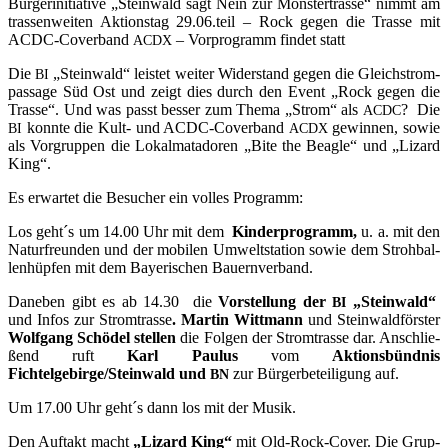
Bür­ger­initia­ti­ve „Stein­wald sagt Nein zur Mons­ter­tras­se“ nimmt am
tras­sen­wei­ten Akti­ons­tag 29.06.teil – Rock gegen die Tras­se mit
ACDC-Cover­band
– Vor­pro­gramm fin­det statt
ACDX
Die
„Stein­wald“ leis­tet wei­ter Wider­stand gegen die Gleich­strom­
BI
pas­sa­ge Süd Ost und zeigt dies durch den Event „Rock gegen die
Tras­se“. Und was passt bes­ser zum The­ma „Strom“ als
? Die
ACDC
konn­te die Kult- und ACDC-Cover­band
gewin­nen, sowie
BI
ACDX
als Vor­grup­pen die Lokal­ma­ta­do­ren „Bite the Bea­gle“ und „Lizard
King“.
Es erwar­tet die Besu­cher ein vol­les Programm:
Los geht´s um 14.00 Uhr mit dem
Kin­der­pro­gramm,
u. a. mit den
Natur­freun­den und der mobi­len Umwelt­sta­ti­on sowie dem Stroh­bal­
len­hüp­fen mit dem Baye­ri­schen Bauernverband.
Dane­ben gibt es ab 14.30 die
Vor­stel­lung der
„Stein­wald“
BI
und Infos zur Strom­tras­se
. Mar­tin
Witt­mann
und Stein­wald­förs­ter
Wolf­gang Schödel stel­len
die Fol­gen der Strom­tras­se dar. Anschlie­
ßend ruft
Karl Pau­lus
vom
Akti­ons­bünd­nis
Fichtelgebirge/Steinwald und
zur Bür­ger­be­tei­li­gung auf.
BN
Um 17.00 Uhr geht´s dann los mit der Musik.
Den Auf­takt macht
„Lizard King“
mit Old-Rock-Cover. Die Grup­