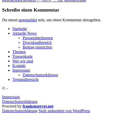
Beitrag
Spei­chers­dorf – „
“… zur Monstertrasse
NEIN
Schreibe einen Kommentar
Du musst
angemeldet
sein, um einen Kommentar abzugeben.
Start­sei­te
Aktu­el­le News
Pres­se­mit­tei­lun­gen
Down­load­be­reich
Bei­trag einreichen
The­men
Tras­sen­kar­te
Wer wir sind
Kon­takt
Impres­sum
Daten­schutz­er­klä­rung
Ter­min­über­sicht
©
–
Impressum
Datenschutzerklärung
Powered by
frankenserver.net
Daten­schutz­er­klä­rung
Stolz präsentiert von WordPress