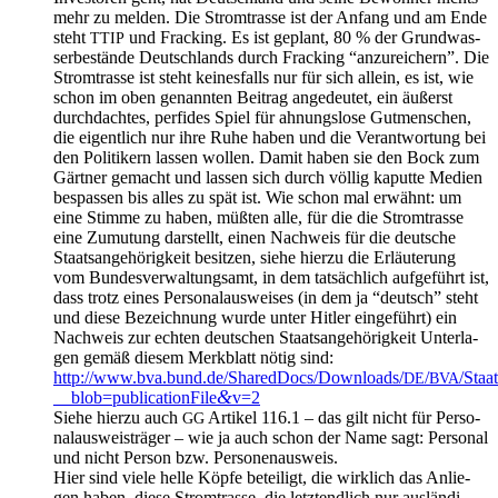
mehr zu mel­den. Die Strom­tras­se ist der Anfang und am Ende
steht
und Frack­ing. Es ist geplant, 80 % der Grund­was­
TTIP
ser­be­stän­de Deutsch­lands durch Frack­ing “anzu­rei­chern”. Die
Strom­tras­se ist steht kei­nes­falls nur für sich allein, es ist, wie
schon im oben genann­ten Bei­trag ange­deu­tet, ein äußerst
durch­dach­tes, per­fi­des Spiel für ahnungs­lo­se Gut­men­schen,
die eigent­lich nur ihre Ruhe haben und die Ver­ant­wor­tung bei
den Poli­ti­kern las­sen wol­len. Damit haben sie den Bock zum
Gärt­ner gemacht und las­sen sich durch völ­lig kaput­te Medi­en
bes­pas­sen bis alles zu spät ist. Wie schon mal erwähnt: um
eine Stim­me zu haben, müß­ten alle, für die die Strom­tras­se
eine Zumu­tung dar­stellt, einen Nach­weis für die deut­sche
Staats­an­ge­hö­rig­keit besit­zen, sie­he hier­zu die Erläu­te­rung
vom Bun­des­ver­wal­tungs­amt, in dem tat­säch­lich auf­ge­führt ist,
dass trotz eines Per­so­nal­aus­wei­ses (in dem ja “deutsch” steht
und die­se Bezeich­nung wur­de unter Hit­ler ein­ge­führt) ein
Nach­weis zur ech­ten deut­schen Staats­an­ge­hö­rig­keit Unter­la­
gen gemäß die­sem Merk­blatt nötig sind:
http://www.bva.bund.de/SharedDocs/Downloads/
/
/Sta
DE
BVA
&
__blob=publicationFile
v=2
Sie­he hier­zu auch
Arti­kel 116.1 – das gilt nicht für Per­so­
GG
nal­aus­wei­strä­ger – wie ja auch schon der Name sagt: Per­so­nal
und nicht Per­son bzw. Personenausweis.
Hier sind vie­le hel­le Köp­fe betei­ligt, die wirk­lich das Anlie­
gen haben, die­se Strom­tras­se, die letzt­end­lich nur aus­län­di­