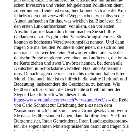
schen Inves­to­ren und vie­len fehl­ge­lei­te­ten Poli­ti­keren dient,
zu ver­hin­dern. Lei­der ist es so, hier kön­nen sich alle die Köp­
fe heiß reden und ver­zwei­felt Wege suchen, wir müs­sen die
Augen auf­ma­chen für das, was wirk­lich ist. Bit­te lesen Sie
den ers­ten Link auf­merk­sam, vor allem, den vor­letz­ten
Abschnitt auf­merk­sam durch und machen Sie sich Ihre
Gedan­ken dazu. Es gibt kei­ne Ver­schwö­rungs­theo­rie – Sie
kön­nen es höchs­tens Ver­schwö­rungs­fakt nen­nen. Und dann
fra­gen Sie mal bei den Poli­ti­kern oder jenen, die sich so nen­
nen nach – sie wer­den kei­ne Ant­wort erhal­ten oder wie die
deut­sche Pres­se reagie­ren: ver­nei­nen und auf­het­zen, die brau­
ne Kar­te zie­hen und zwei Unwör­ter nen­nen, bei denen alle
Deut­schen in Schock­star­re ver­fal­len: Nazi und Anti­se­mi­tis­
mus. Danach sagen die meis­ten nichts mehr und hal­ten ihren
Mund. Und auch hier ist es hilf­reich, die wah­re Her­kunft und
Bedeu­tung, ins­be­son­de­re die Geschich­te, zu ken­nen. Wie
heißt es doch so schön: die Geschich­te schreibt immer der
Sie­ger. Dazu hilf­reich wäre die­ser Link:
https://www.youtube.com/watch?v=wzugicAycUs
– die Rede
von Car­lo Schmidt zur Errich­tung der
nach dem
BRD
“Zusam­men­bruch” und zum The­ma Grund­ge­setz. Und wenn
Sie das alles über­stan­den haben, dann kon­fron­tie­ren Sie Ihren
Bür­ger­meis­ter, Ihren Gemein­de­rat, Ihren Land­tags­ab­ge­ord­ne­
ten, die soge­nann­ten Minis­ter­prä­si­den­ten damit und fra­gen Sie