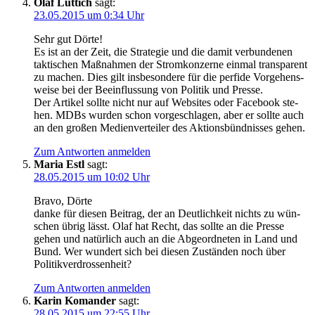
Olaf Lüttich
sagt:
23.05.2015 um 0:34 Uhr
Sehr gut Dörte!
Es ist an der Zeit, die Stra­te­gie und die damit ver­bun­de­nen
tak­ti­schen Maß­nah­men der Strom­kon­zer­ne ein­mal trans­pa­rent
zu machen. Dies gilt ins­be­son­de­re für die per­fi­de Vor­ge­hens­
wei­se bei der Beein­flus­sung von Poli­tik und Presse.
Der Arti­kel soll­te nicht nur auf Web­sites oder Face­book ste­
hen. MDBs wur­den schon vor­ge­schla­gen, aber er soll­te auch
an den gro­ßen Medi­en­ver­tei­ler des Akti­ons­bünd­nis­ses gehen.
Zum Antworten anmelden
Maria Estl
sagt:
28.05.2015 um 10:02 Uhr
Bra­vo, Dörte
dan­ke für die­sen Bei­trag, der an Deut­lich­keit nichts zu wün­
schen übrig lässt. Olaf hat Recht, das soll­te an die Pres­se
gehen und natür­lich auch an die Abge­ord­ne­ten in Land und
Bund. Wer wun­dert sich bei die­sen Zustän­den noch über
Politikverdrossenheit?
Zum Antworten anmelden
Karin Komander
sagt:
28.05.2015 um 22:55 Uhr