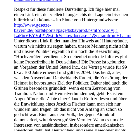
Respekt für die­se fun­dier­te Dar­stel­lung. Ich füge hier mal
einen Link ein, der viel­leicht ange­sichts der Lage ein biss­chen
hilf­reich sein könn­te – im Sin­ne von Hin­ter­grund­wis­sen:
http://www.gesetze-
bayern.de/jportal/portal/page/bsbayprod.psml?doc.id=jlr-
&
&
&
LaFinVBYV4P1
st=lr
showdoccase=1
paramfromHL=true
Unter die­sem Link fin­det man den Hin­weis auf Hin­ter­grün­de,
war­um wir nichts zu sagen haben, unse­re Mei­nung nicht zählt
und unse­re Poli­ti­ker eigent­lich nur noch die Bezeich­nung
“Hoch­ver­rä­ter” ver­die­nen. So neben­bei noch die Info: es gibt
kei­ne Pres­se­frei­heit in Deutsch­land! Die Pres­se ist gebun­den
an Vor­ga­ben der United Sta­ted Inc., der Ver­trag wur­de für 99
bzw. 100 Jah­re erneu­ert und gilt bis 2099. Das heißt, alles,
was den Aus­ver­kauf Deutsch­lands för­dert, die Zer­stö­rung der
Hei­mat ist bevor­zug­tes Ziel der Poli­ti­ker. Daher sind auch die
Grü­nen beson­ders gründ­lich, wenn es um Zer­stö­rung von
Tra­di­ti­on, Natur- und Hei­mat­ver­bun­den­heit, geht. Es ist ein
Augen­öff­ner, die Zita­te einer Clau­dia Roth zu lesen und über
die Ent­wick­lung eines Josch­ka Fischer kann man sich nur
wun­dern und fra­gen, ob das nicht von Anfang an schon so
gedacht war: Einer aus dem Volk, der gegen Atom­kraft
demons­triert, wird des­sen größ­ter Ver­rä­ter. Wenn es um die
Inter­es­sen von aus­län­di­schen, ins­be­son­de­re ame­ri­ka­ni­schen
Inves­to­ren geht, hat Deutsch­land und sei­ne Bewoh­ner nichts