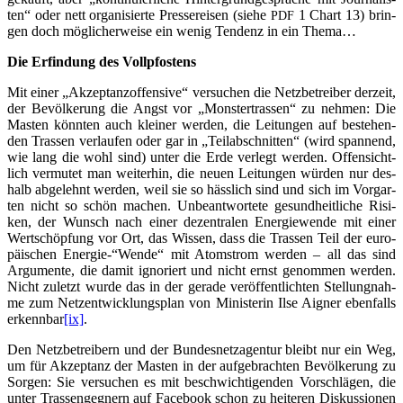
ten“ oder nett orga­ni­sier­te Pres­se­rei­sen (sie­he
1 Chart 13) brin­
PDF
gen doch mög­li­cher­wei­se ein wenig Ten­denz in ein Thema…
Die Erfin­dung des Vollpfostens
Mit einer „Akzep­tanz­of­fen­si­ve“ ver­su­chen die Netz­be­trei­ber der­zeit,
der Bevöl­ke­rung die Angst vor „Mons­ter­tras­sen“ zu neh­men: Die
Mas­ten könn­ten auch klei­ner wer­den, die Lei­tun­gen auf bestehen­
den Tras­sen ver­lau­fen oder gar in „Teil­ab­schnit­ten“ (wird span­nend,
wie lang die wohl sind) unter die Erde ver­legt wer­den. Offen­sicht­
lich ver­mu­tet man wei­ter­hin, die neu­en Lei­tun­gen wür­den nur des­
halb abge­lehnt wer­den, weil sie so häss­lich sind und sich im Vor­gar­
ten nicht so schön machen. Unbe­ant­wor­te­te gesund­heit­li­che Risi­
ken, der Wunsch nach einer dezen­tra­len Ener­gie­wen­de mit einer
Wert­schöp­fung vor Ort, das Wis­sen, dass die Tras­sen Teil der euro­
päi­schen Energie-“Wende“ mit Atom­strom wer­den – all das sind
Argu­men­te, die damit igno­riert und nicht ernst genom­men wer­den.
Nicht zuletzt wur­de das in der gera­de ver­öf­fent­lich­ten Stel­lung­nah­
me zum Netz­ent­wick­lungs­plan von Minis­te­rin Ilse Aigner eben­falls
erkenn­bar
[ix]
.
Den Netz­be­trei­bern und der Bun­des­netz­agen­tur bleibt nur ein Weg,
um für Akzep­tanz der Mas­ten in der auf­ge­brach­ten Bevöl­ke­rung zu
Sor­gen: Sie ver­su­chen es mit beschwich­ti­gen­den Vor­schlä­gen, die
unter Tras­sen­geg­nern auf Face­book schon zu hei­te­ren Dis­kus­sio­nen