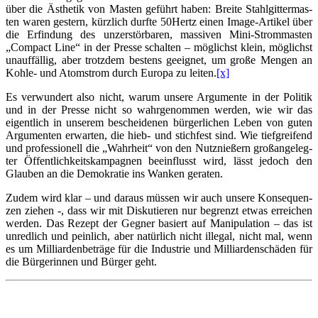
über die Ästhe­tik von Mas­ten geführt haben: Brei­te Stahl­git­ter­mas­
ten waren ges­tern, kürz­lich durf­te 50Hertz einen Image-Arti­kel über
die Erfin­dung des unzer­stör­ba­ren, mas­si­ven Mini-Strom­mas­ten
„Com­pact Line“ in der Pres­se schal­ten – mög­lichst klein, mög­lichst
unauf­fäl­lig, aber trotz­dem bes­tens geeig­net, um gro­ße Men­gen an
Koh­le- und Atom­strom durch Euro­pa zu lei­ten.
[x]
Es ver­wun­dert also nicht, war­um unse­re Argu­men­te in der Poli­tik
und in der Pres­se nicht so wahr­ge­nom­men wer­den, wie wir das
eigent­lich in unse­rem beschei­de­nen bür­ger­li­chen Leben von guten
Argu­men­ten erwar­ten, die hieb- und stich­fest sind. Wie tief­grei­fend
und pro­fes­sio­nell die „Wahr­heit“ von den Nutz­nie­ßern groß­an­ge­leg­
ter Öffent­lich­keits­kam­pa­gnen beein­flusst wird, lässt jedoch den
Glau­ben an die Demo­kra­tie ins Wan­ken geraten.
Zudem wird klar – und dar­aus müs­sen wir auch unse­re Kon­se­quen­
zen zie­hen -, dass wir mit Dis­ku­tie­ren nur begrenzt etwas errei­chen
wer­den. Das Rezept der Geg­ner basiert auf Mani­pu­la­ti­on – das ist
unred­lich und pein­lich, aber natür­lich nicht ille­gal, nicht mal, wenn
es um Mil­li­ar­den­be­trä­ge für die Indus­trie und Mil­li­ar­den­schä­den für
die Bür­ge­rin­nen und Bür­ger geht.