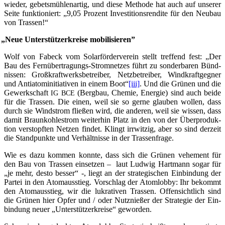
wie­der, gebets­müh­len­ar­tig, und die­se Metho­de hat auch auf unse­rer
Sei­te funk­tio­niert: „9,05 Pro­zent Inves­ti­ti­ons­ren­di­te für den Neu­bau
von Trassen!“
„
Neue Unter­stüt­zer­krei­se mobilisieren”
Wolf von Fabeck vom Solar­för­der­ver­ein stellt tref­fend fest: „Der
Bau des Fern­über­tra­gungs-Strom­net­zes führt zu son­der­ba­ren Bünd­
nis­sen: Groß­kraft­werks­be­trei­ber, Netz­be­trei­ber, Wind­kraft­geg­ner
und Anti­atom­in­itia­ti­ven in einem Boot“
[iii]
. Und die Grü­nen und die
Gewerk­schaft
(Berg­bau, Che­mie, Ener­gie) sind auch bei­de
IG
BCE
für die Tras­sen. Die einen, weil sie so ger­ne glau­ben wol­len, dass
durch sie Wind­strom flie­ßen wird, die ande­ren, weil sie wis­sen, dass
damit Braun­koh­lestrom wei­ter­hin Platz in den von der Über­pro­duk­
ti­on ver­stopf­ten Net­zen fin­det. Klingt irr­wit­zig, aber so sind der­zeit
die Stand­punk­te und Ver­hält­nis­se in der Trassenfrage.
Wie es dazu kom­men konn­te, dass sich die Grü­nen vehe­ment für
den Bau von Tras­sen ein­set­zen – laut Lud­wig Hart­mann sogar für
„je mehr, des­to bes­ser“ -, liegt an der stra­te­gi­schen Ein­bin­dung der
Par­tei in den Atom­aus­stieg. Vor­schlag der Atom­lob­by: Ihr bekommt
den Atom­aus­stieg, wir die lukra­ti­ven Tras­sen. Offen­sicht­lich sind
die Grü­nen hier Opfer und / oder Nutz­nie­ßer der Stra­te­gie der Ein­
bin­dung neu­er „Unter­stüt­zer­krei­se“ geworden.