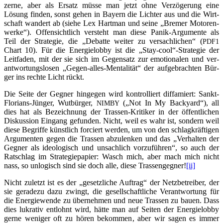
zer­ne, aber als Ersatz müs­se man jetzt ohne Ver­zö­ge­rung eine
Lösung fin­den, sonst gehen in Bay­ern die Lich­ter aus und die Wirt­
schaft wan­dert ab (sie­he Lex Hart­man und sei­ne „Bre­mer Moto­ren­
wer­ke“). Offen­sicht­lich ver­steht man die­se Panik-Argu­men­te als
Teil der Stra­te­gie, die „Debat­te wei­ter zu ver­sach­li­chen“ (
PDF1
Chart 10). Für die Ener­gie­lob­by ist die „Stay-cool“-Strategie der
Leit­fa­den, mit der sie sich im Gegen­satz zur emo­tio­na­len und ver­
ant­wor­tungs­lo­sen „Gegen-alles-Men­ta­li­tät“ der auf­ge­brach­ten Bür­
ger ins rech­te Licht rückt.
Die Sei­te der Geg­ner hin­ge­gen wird kon­trol­liert dif­fa­miert: Sankt-
Flo­ri­ans-Jün­ger, Wut­bür­ger,
(„Not In My Back­yard“), all
NIMBY
dies hat als Bezeich­nung der Tras­sen-Kri­ti­ker in der öffent­li­chen
Dis­kus­si­on Ein­gang gefun­den. Nicht, weil es wahr ist, son­dern weil
die­se Begrif­fe künst­lich for­ciert wer­den, um von den schlag­kräf­ti­gen
Argu­men­ten gegen die Tras­sen abzu­len­ken und das „Ver­hal­ten der
Geg­ner als ideo­lo­gisch und unsach­lich vor­zu­füh­ren“, so auch der
Rat­schlag im Stra­te­gie­pa­pier: Wasch mich, aber mach mich nicht
nass, so unlo­gisch sind sie doch alle, die­se Tras­sen­geg­ner!
[ii]
Nicht zuletzt ist es der „gesetz­li­che Auf­trag“ der Netz­be­trei­ber, der
sie gera­de­zu dazu zwingt, die gesell­schaft­li­che Ver­ant­wor­tung für
die Ener­gie­wen­de zu über­neh­men und neue Tras­sen zu bau­en. Dass
dies lukra­tiv ent­lohnt wird, hät­te man auf Sei­ten der Ener­gie­lob­by
ger­ne weni­ger oft zu hören bekom­men, aber wir sagen es immer