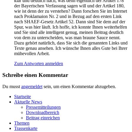
klar und deut­lich nach, was denn eigent­lich der Arti­kel 178
der Baye­ri­schen Ver­fas­sung sagen will und der Arti­kel 180,
wie ist denn der zu ver­ste­hen? Dann for­schen Sie im Inter­net
nach Pro­kla­mai­on Nr. 2 und in Bezug auf den ers­ten Link
nach SHAEF-Gesetz Arti­kel 52. Dann sind Sie dem auf der
Spur, was hier läuft. Ich hof­fe, ich konn­te Ihnen wei­ter­hel­fen
und Sie sind alle intel­li­gent genug, mei­nen Bei­trag deut­lich
von dem zu unter­schei­den, was man brau­ne Sau­ce nennt.
Dazu gehört natür­lich, dass Sie sich die genann­ten Links und
Tex­te genau anse­hen. Ich wün­sche Ihnen alles Gute bei Ihrer
mühe­vol­len Arbeit.
Zum Antworten anmelden
Schreibe einen Kommentar
Du musst
angemeldet
sein, um einen Kommentar abzugeben.
Start­sei­te
Aktu­el­le News
Pres­se­mit­tei­lun­gen
Down­load­be­reich
Bei­trag einreichen
The­men
Tras­sen­kar­te