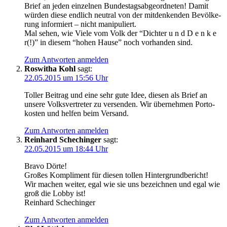
Brief an jeden ein­zel­nen Bun­des­tags­ab­ge­ord­ne­ten! Damit
wür­den die­se end­lich neu­tral von der mit­den­ken­den Bevöl­ke­
rung infor­miert – nicht manipuliert.
Mal sehen, wie Vie­le vom Volk der “Dich­ter u n d D e n k e
r(!)” in die­sem “hohen Hau­se” noch vor­han­den sind.
Zum Antworten anmelden
Roswitha Kohl
sagt:
22.05.2015 um 15:56 Uhr
Tol­ler Bei­trag und eine sehr gute Idee, die­sen als Brief an
unse­re Volks­ver­tre­ter zu ver­sen­den. Wir über­neh­men Por­to­
kos­ten und hel­fen beim Versand.
Zum Antworten anmelden
Reinhard Schechinger
sagt:
22.05.2015 um 18:44 Uhr
Bra­vo Dörte!
Gro­ßes Kom­pli­ment für die­sen tol­len Hintergrundbericht!
Wir machen wei­ter, egal wie sie uns bezeich­nen und egal wie
groß die Lob­by ist!
Rein­hard Schechinger
Zum Antworten anmelden