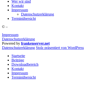
Wer wir sind
Kon­takt
Impres­sum
Daten­schutz­er­klä­rung
Ter­min­über­sicht
©
–
Impressum
Datenschutzerklärung
Powered by
frankenserver.net
Daten­schutz­er­klä­rung
Stolz präsentiert von WordPress
Startseite
Beiträge
Downloadbereich
Kontakt
Impressum
Terminübersicht