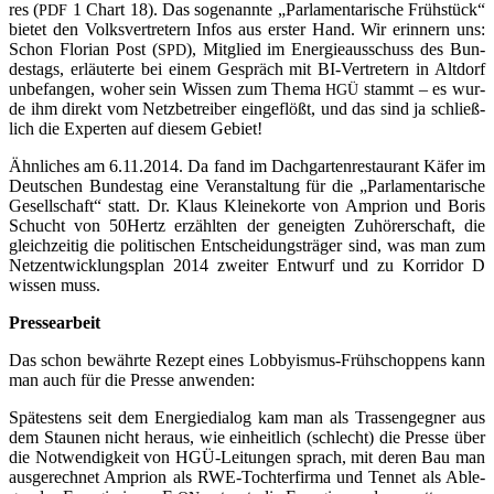
res (
1 Chart 18). Das soge­nann­te „Par­la­men­ta­ri­sche Früh­stück“
PDF
bie­tet den Volks­ver­tre­tern Infos aus ers­ter Hand. Wir erin­nern uns:
Schon Flo­ri­an Post (
), Mit­glied im Ener­gie­aus­schuss des Bun­
SPD
des­tags, erläu­ter­te bei einem Gespräch mit BI-Ver­tre­tern in Alt­dorf
unbe­fan­gen, woher sein Wis­sen zum The­ma
stammt – es wur­
HGÜ
de ihm direkt vom Netz­be­trei­ber ein­ge­flößt, und das sind ja schließ­
lich die Exper­ten auf die­sem Gebiet!
Ähn­li­ches am 6.11.2014. Da fand im Dach­gar­ten­re­stau­rant Käfer im
Deut­schen Bun­des­tag eine Ver­an­stal­tung für die „Par­la­men­ta­ri­sche
Gesell­schaft“ statt. Dr. Klaus Klei­ne­kor­te von Ampri­on und Boris
Schucht von 50Hertz erzähl­ten der geneig­ten Zuhö­rer­schaft, die
gleich­zei­tig die poli­ti­schen Ent­schei­dungs­trä­ger sind, was man zum
Netz­ent­wick­lungs­plan 2014 zwei­ter Ent­wurf und zu Kor­ri­dor D
wis­sen muss.
Pres­se­ar­beit
Das schon bewähr­te Rezept eines Lob­by­is­mus-Früh­schop­pens kann
man auch für die Pres­se anwenden:
Spä­tes­tens seit dem Ener­gie­dia­log kam man als Tras­sen­geg­ner aus
dem Stau­nen nicht her­aus, wie ein­heit­lich (schlecht) die Pres­se über
die Not­wen­dig­keit von HGÜ-Lei­tun­gen sprach, mit deren Bau man
aus­ge­rech­net Ampri­on als RWE-Toch­ter­fir­ma und Ten­net als Able­