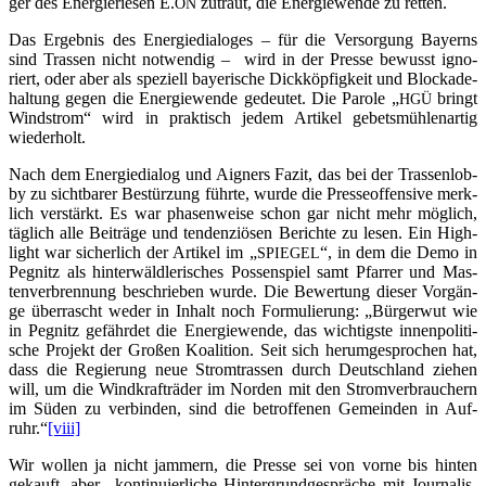
ger des Ener­gie­rie­sen E.
zutraut, die Ener­gie­wen­de zu retten.
ON
Das Ergeb­nis des Ener­gie­dia­lo­ges – für die Ver­sor­gung Bay­erns
sind Tras­sen nicht not­wen­dig – wird in der Pres­se bewusst igno­
riert, oder aber als spe­zi­ell baye­ri­sche Dick­köp­fig­keit und Blo­cka­de­
hal­tung gegen die Ener­gie­wen­de gedeu­tet. Die Paro­le „
bringt
HGÜ
Wind­strom“ wird in prak­tisch jedem Arti­kel gebets­müh­len­ar­tig
wiederholt.
Nach dem Ener­gie­dia­log und Aigners Fazit, das bei der Tras­sen­lob­
by zu sicht­ba­rer Bestür­zung führ­te, wur­de die Pres­se­of­fen­si­ve merk­
lich ver­stärkt. Es war pha­sen­wei­se schon gar nicht mehr mög­lich,
täg­lich alle Bei­trä­ge und ten­den­ziö­sen Berich­te zu lesen. Ein High­
light war sicher­lich der Arti­kel im „
“, in dem die Demo in
SPIEGEL
Peg­nitz als hin­ter­wäld­le­ri­sches Pos­sen­spiel samt Pfar­rer und Mas­
ten­ver­bren­nung beschrie­ben wur­de. Die Bewer­tung die­ser Vor­gän­
ge über­rascht weder in Inhalt noch For­mu­lie­rung: „Bür­ger­wut wie
in Peg­nitz gefähr­det die Ener­gie­wen­de, das wich­tigs­te innen­po­li­ti­
sche Pro­jekt der Gro­ßen Koali­ti­on. Seit sich her­um­ge­spro­chen hat,
dass die Regie­rung neue Strom­tras­sen durch Deutsch­land zie­hen
will, um die Wind­kraft­rä­der im Nor­den mit den Strom­ver­brau­chern
im Süden zu ver­bin­den, sind die betrof­fe­nen Gemein­den in Auf­
ruhr.“
[viii]
Wir wol­len ja nicht jam­mern, die Pres­se sei von vor­ne bis hin­ten
gekauft, aber „kon­ti­nu­ier­li­che Hin­ter­grund­ge­sprä­che mit Jour­na­lis­