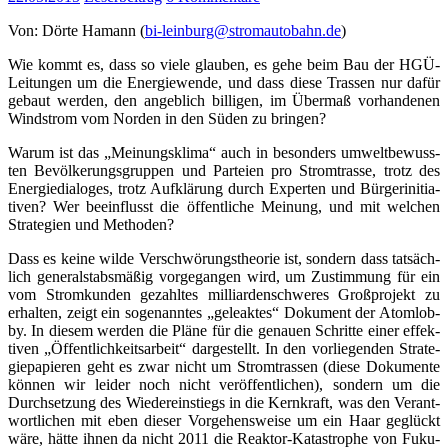
Von: Dör­te Hamann (
bi-leinburg@stromautobahn.de
)
Wie kommt es, dass so vie­le glau­ben, es gehe beim Bau der HGÜ-
Lei­tun­gen um die Ener­gie­wen­de, und dass die­se Tras­sen nur dafür
gebaut wer­den, den angeb­lich bil­li­gen, im Über­maß vor­han­de­nen
Wind­strom vom Nor­den in den Süden zu bringen?
War­um ist das „Mei­nungs­kli­ma“ auch in beson­ders umwelt­be­wuss­
ten Bevöl­ke­rungs­grup­pen und Par­tei­en pro Strom­tras­se, trotz des
Ener­gie­dia­lo­ges, trotz Auf­klä­rung durch Exper­ten und Bür­ger­initia­
ti­ven? Wer beein­flusst die öffent­li­che Mei­nung, und mit wel­chen
Stra­te­gien und Methoden?
Dass es kei­ne wil­de Ver­schwö­rungs­theo­rie ist, son­dern dass tat­säch­
lich gene­ral­stabs­mä­ßig vor­ge­gan­gen wird, um Zustim­mung für ein
vom Strom­kun­den gezahl­tes mil­li­ar­den­schwe­res Groß­pro­jekt zu
erhal­ten, zeigt ein soge­nann­tes „gele­ak­tes“ Doku­ment der Atom­lob­
by. In die­sem wer­den die Plä­ne für die genau­en Schrit­te einer effek­
ti­ven „Öffent­lich­keits­ar­beit“ dar­ge­stellt. In den vor­lie­gen­den Stra­te­
gie­pa­pie­ren geht es zwar nicht um Strom­tras­sen (die­se Doku­men­te
kön­nen wir lei­der noch nicht ver­öf­fent­li­chen), son­dern um die
Durch­set­zung des Wie­der­ein­stiegs in die Kern­kraft, was den Ver­ant­
wort­li­chen mit eben die­ser Vor­ge­hens­wei­se um ein Haar geglückt
wäre, hät­te ihnen da nicht 2011 die Reak­tor-Kata­stro­phe von Fuku­