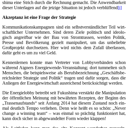
shi­ma eine Strich durch die Rech­nung gemacht. Die Anwend­bar­keit
die­ser Unter­la­gen auf die jet­zi­ge Situa­ti­on ist jedoch ver­blüf­fend
[i]
Akzep­tanz ist eine Fra­ge der Strategie
Kom­mu­ni­ka­ti­ons­kam­pa­gnen sind ein selbst­ver­ständ­li­cher Teil wirt­
schaft­li­cher Unter­neh­men. Sind deren Zie­le poli­tisch und ideo­lo­
gisch angreif­bar wie der Bau von Strom­tras­sen, wer­den Poli­tik,
Pres­se und Bevöl­ke­rung gezielt mani­pu­liert, um das unbe­lieb­te
Groß­pro­jekt durch­set­zen. Hier wird nichts dem Zufall über­las­sen,
dafür geht es um zu viel Geld.
Ken­nen­ler­nen konn­te man Ver­tre­ter von Lob­by­ver­bän­den schon
wäh­rend Aigners Ener­gie­wen­de-Ver­an­stal­tung; dort tum­mel­ten sich
Men­schen, die bei­spiels­wei­se als Berufs­be­zeich­nung „Geschäfts­be­
reichs­lei­ter Stra­te­gie und Poli­tik“ tra­gen und dafür sor­gen, dass die
Anlie­gen der Ener­gie­wirt­schaft aus­rei­chend berück­sich­tigt werden.
Die Ener­gie­lob­by betreibt seit Fuku­shi­ma ver­stärkt die Mani­pu­la­ti­on
der öffent­li­chen Mei­nung mit bewähr­ten Rezep­ten, der Beginn des
„Tras­sen­auf­stands“ seit Anfang 2014 hat die­sem Zustand noch ein­
mal deut­lich Tem­po ver­lie­hen. Denn wie heißt es so schön: „Never
chan­ge a win­ning team“ – was ein­mal so präch­tig funk­tio­niert hat,
kann doch sicher in abge­wan­del­ter Form wie­der klappen!