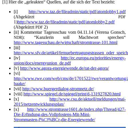
[1] Hier die „gele­ak­ten“ Quel­len, auf die sich der Text bezieht:
[i]
http://www.taz.de/fileadmin/static/pdf/atomlobby1.pdf
(Abge­kürzt
PDF
1)
http://www.taz.de/fileadmin/static/pdf/atomlobby2.pdf
(Abge­kürzt
2)
PDF
[ii] Kom­men­tar Tages­s­schau vom 04.11.14 (Vere­na Gonsch,
): “Kanz­le­rin soll Macht­wort spre­chen“
NDR
http://www.tagesschau.de/wirtschaft/stromtrasse-101.html
[iii]
http://www.sfv.de/artikel/fernuebertragungstrassen_oder_speic
[iv]
http://ec.europa.eu/priorities/energy-
union/docs/energyunion_de.pdf
[v]
http://www.agora-energiewende.de/rat-der-agora/
[vi]
http://www.rwe.com/web/cms/de/1701522/rwe/verantwortung/ak
baake/
[vii]
http://www.buergerdialog-stromnetz.de/
[viii]
http://www.spiegel.de/spiegel/print/d‑131927820.html
[x]
http://www.csu.de/aktuell/meldungen/mai-
2015/netzentwicklungsplan/
[x]
http://www.stromtrasse1601.de/index.php/Thread/427-
Die-Erfindung-des-Vollpfostens-Mit-Mini-
Strommasten‑f%
%BCr-die-Energiewende/
C3