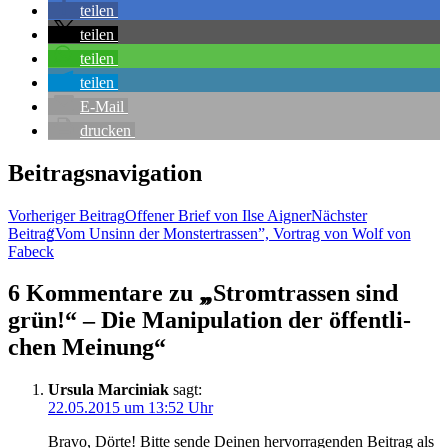
tei­len
tei­len
tei­len
tei­len
E‑Mail
dru­cken
Beitragsnavigation
Vorheriger Beitrag
Offe­ner Brief von Ilse Aigner
Nächster
Beitrag
“
Vom Unsinn der Mons­ter­tras­sen”, Vor­trag von Wolf von
Fabeck
6 Kommentare zu „
„
Strom­tras­sen sind
grün!“ – Die Mani­pu­la­ti­on der öffent­li­
chen Meinung“
Ursula Marciniak
sagt:
22.05.2015 um 13:52 Uhr
Bra­vo, Dör­te! Bit­te sen­de Dei­nen her­vor­ra­gen­den Bei­trag als