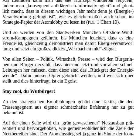
Als Leit­fa­den kann man das alte Kon­zept wun­der­bar recy­celn,
indem man „kon­se­quent auf­klä­re­risch-infor­ma­tiv agiert“ und „deut­
lich macht, dass in die­sem wich­ti­gen Jahr mehr denn je (Ener­gie-)
Ver­ant­wor­tung gefragt ist“, wie es glei­cher­ma­ßen auch schon im
Stra­te­gie-Papier der Atom­lob­by zu lesen ist (
1 Chart 10).
PDF
Und so wer­den von den Stadt­wer­ken Mün­chen Off­shore-Wind­
strom-Kam­pa­gnen gefah­ren, bis Mün­chen leuch­tet, dass es eine
Freu­de ist, gleich­zei­tig demons­triert man damit Ener­gie­ver­ant­wor­
tung und setzt ein gro­ßes, dickes „Wir machen mit!“-Signal.
Von allen Sei­ten – Poli­tik, Wirt­schaft, Pres­se – wird den Bür­ge­rin­
nen und Bür­gern erzählt, dass hier und jetzt und vor allem schnell
Lei­tun­gen her müs­sen, denn die­se sind das „Rück­grat der Ener­gie­
wen­de“. Dafür müs­sen Opfer gebracht wer­den, und wer sich quer
stellt und dies hin­ter­fragt, ist ein Egoist.
Stay cool, du Wutbürger!
Zu den stra­te­gi­schen Emp­feh­lun­gen gehört eine Tak­tik, die den
Tras­sen­geg­nern aus eige­ner schmerz­haf­ter Erfah­rung nur zu gut
bekannt ist:
Auf der einen Sei­te wird ein „grün gewa­sche­ner“ Netz­aus­bau prä­
sen­tiert und her­vor­ge­ho­ben, wie gemein­wohl­dienlich die Zie­le der
Netz­be­trei­ber sind. Der Atom­aus­stieg sei ja ganz im Sin­ne der Kon­