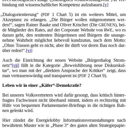
bin­dung mit wis­sen­schaft­li­cher Kom­pe­tenz auf­zu­bau­en.
[v]
„
Dia­log­ori­en­tie­rung“ (
1 Chart 5) ist ein wei­te­res Mit­tel, um
PDF
Akzep­tanz zu erlan­gen. „Die Bür­ger wol­len mit­ge­nom­men wer­
den!“, sagen Rai­ner Baa­ke und Oli­ver Kri­scher (Die
), bei­
GRÜNEN
de Mit­glie­der des Rates, auf der Cor­po­ra­te Web­site von
, wo es
RWE
dar­um geht, den reni­ten­ten Bür­ge­rin­nen und Bür­gern die unan­ge­
neh­me Wahr­heit mög­lichst lie­be­voll kund­zu­tun, nach dem Mot­to:
„Ohne Tras­sen geht es nicht, aber ihr dürft vor deren Bau noch dar­
über reden!“.
[vi]
Auch die Ein­rich­tung der neu­en Web­site „Bür­ger­dia­log Strom­
netz“
[vii]
fällt in die Kate­go­rie „Beweis­füh­rung neue Dis­kurs­kul­
tur“, wo man mit der „direk­ten Anspra­che der Kri­ti­ker“ zeigt, dass
man ver­trau­ens­wür­dig und trans­pa­rent ist (
2 Chart 9).
PDF
Leben wir in einer „Käfer“-Demokratie?
Bei unse­ren Volks­ver­tre­tern wird dafür gesorgt, dass kri­tisch hin­ter­
frag­tes Fach­wis­sen nicht über­hand nimmt, indem es recht­zei­tig mit
Hil­fe von beque­men Par­la­men­ta­ri­er-Brie­fings in die rich­ti­gen Bah­
nen gelenkt wird.
Hier zün­det die Ener­gie­lob­by Infor­ma­ti­ons­ver­an­stal­tun­gen nach
bewähr­tem Mus­ter wie in „Pha­se 3“ des guten alten Stra­te­gie­pa­pie­