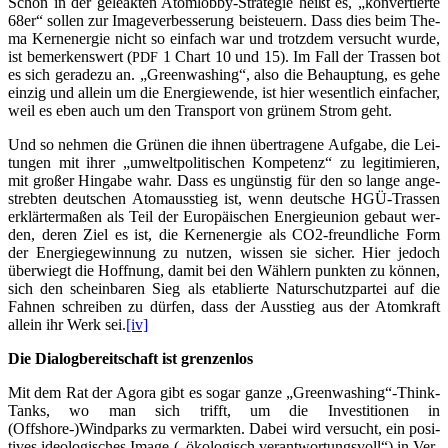
Schon in der gele­ak­ten Atom­lob­by-Stra­te­gie heißt es, „kon­ver­tier­te
68er“ sol­len zur Image­ver­bes­se­rung bei­steu­ern. Dass dies beim The­
ma Kern­ener­gie nicht so ein­fach war und trotz­dem ver­sucht wur­de,
ist bemer­kens­wert (
1 Chart 10 und 15). Im Fall der Tras­sen bot
PDF
es sich gera­de­zu an. „Green­wa­shing“, also die Behaup­tung, es gehe
ein­zig und allein um die Ener­gie­wen­de, ist hier wesent­lich ein­fa­cher,
weil es eben auch um den Trans­port von grü­nem Strom geht.
Und so neh­men die Grü­nen die ihnen über­tra­ge­ne Auf­ga­be, die Lei­
tun­gen mit ihrer „umwelt­po­li­ti­schen Kom­pe­tenz“ zu legi­ti­mie­ren,
mit gro­ßer Hin­ga­be wahr. Dass es ungüns­tig für den so lan­ge ange­
streb­ten deut­schen Atom­aus­stieg ist, wenn deut­sche HGÜ-Tras­sen
erklär­ter­ma­ßen als Teil der Euro­päi­schen Ener­gie­uni­on gebaut wer­
den, deren Ziel es ist, die Kern­ener­gie als CO2-freund­li­che Form
der Ener­gie­ge­win­nung zu nut­zen, wis­sen sie sicher. Hier jedoch
über­wiegt die Hoff­nung, damit bei den Wäh­lern punk­ten zu kön­nen,
sich den schein­ba­ren Sieg als eta­blier­te Natur­schutz­par­tei auf die
Fah­nen schrei­ben zu dür­fen, dass der Aus­stieg aus der Atom­kraft
allein ihr Werk sei.
[iv]
Die Dia­log­be­reit­schaft ist grenzenlos
Mit dem Rat der Ago­ra gibt es sogar gan­ze „Greenwashing“-Think-
Tanks, wo man sich trifft, um die Inves­ti­tio­nen in
(Offshore-)Windparks zu ver­mark­ten. Dabei wird ver­sucht, ein posi­
ti­ves ideo­lo­gi­sches Image („öko­lo­gisch ver­ant­wor­tungs­voll“) in Ver­