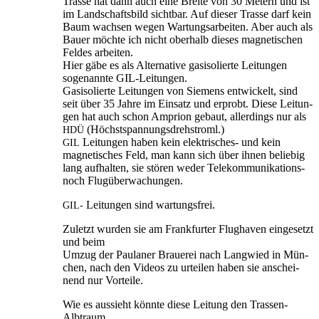
Tras­se hat dann auch eine Brei­te von 30 Metern und ist
im Land­schafts­bild sicht­bar. Auf die­ser Tras­se darf kein
Baum wach­sen wegen War­tungs­ar­bei­ten. Aber auch als
Bau­er möch­te ich nicht ober­halb die­ses magne­ti­schen
Fel­des arbeiten.
Hier gäbe es als Alter­na­ti­ve gas­iso­lier­te Lei­tun­gen
soge­nann­te GIL-Leitungen.
Gas­iso­lier­te Lei­tun­gen von Sie­mens ent­wi­ckelt, sind
seit über 35 Jah­re im Ein­satz und erprobt. Die­se Lei­tun­
gen hat auch schon Ampri­on gebaut, aller­dings nur als
(Höchst­span­nungs­dreh­stroml.)
HDÜ
Lei­tun­gen haben kein elek­tri­sches- und kein
GIL
magne­ti­sches Feld, man kann sich über ihnen belie­big
lang auf­hal­ten, sie stö­ren weder Tele­kom­mu­ni­ka­ti­ons-
noch Flugüberwachungen.
Lei­tun­gen sind wartungsfrei.
GIL-
Zuletzt wur­den sie am Frank­fur­ter Flug­ha­ven ein­ge­setzt
und beim
Umzug der Pau­la­ner Braue­rei nach Lang­wied in Mün­
chen, nach den Vide­os zu urtei­len haben sie anschei­
nend nur Vorteile.
Wie es aus­sieht könn­te die­se Lei­tung den Trassen-
Albtraum