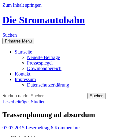
Zum Inhalt springen
Die Stromautobahn
Suchen
Primäres Menü
Start­sei­te
Neu­es­te Beiträge
Pres­se­spie­gel
Down­load­be­reich
Kon­takt
Impres­sum
Daten­schutz­er­klä­rung
Suchen nach:
Leserbeiträge
,
Studien
Tras­sen­pla­nung ad absurdum
07.07.2015
Leserbeitrag
6 Kommentare