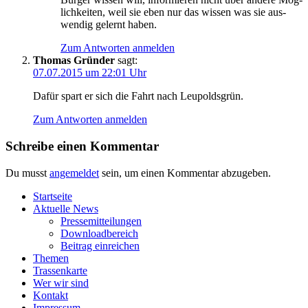
lich­kei­ten, weil sie eben nur das wis­sen was sie aus­
wen­dig gelernt haben.
Zum Antworten anmelden
Thomas Gründer
sagt:
07.07.2015 um 22:01 Uhr
Dafür spart er sich die Fahrt nach Leupoldsgrün.
Zum Antworten anmelden
Schreibe einen Kommentar
Du musst
angemeldet
sein, um einen Kommentar abzugeben.
Start­sei­te
Aktu­el­le News
Pres­se­mit­tei­lun­gen
Down­load­be­reich
Bei­trag einreichen
The­men
Tras­sen­kar­te
Wer wir sind
Kon­takt
Impres­sum