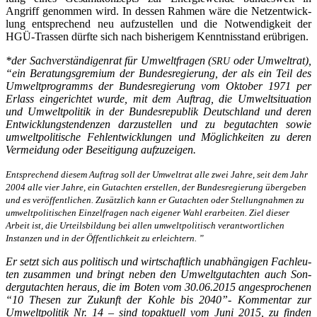
Angriff genom­men wird. In des­sen Rah­men wäre die Netz­ent­wick­
lung ent­spre­chend neu auf­zu­stel­len und die Not­wen­dig­keit der
HGÜ-Tras­sen dürf­te sich nach bis­he­ri­gem Kennt­nis­stand erübrigen.
*der Sach­ver­stän­di­gen­rat für Umwelt­fra­gen (
oder Umwelt­rat),
SRU
“ein Bera­tungs­gre­mi­um der Bun­des­re­gie­rung, der als ein Teil des
Umwelt­pro­gramms der Bun­des­re­gie­rung vom Okto­ber 1971 per
Erlass ein­ge­rich­tet wur­de, mit dem Auf­trag, die Umwelt­si­tua­ti­on
und Umwelt­po­li­tik in der Bun­des­re­pu­blik Deutsch­land und deren
Ent­wick­lungs­ten­den­zen dar­zu­stel­len und zu begut­ach­ten sowie
umwelt­po­li­ti­sche Fehl­ent­wick­lun­gen und Mög­lich­kei­ten zu deren
Ver­mei­dung oder Besei­ti­gung aufzuzeigen.
Ent­spre­chend die­sem Auf­trag soll der Umwelt­rat alle zwei Jah­re, seit dem Jahr
2004 alle vier Jah­re, ein Gut­ach­ten erstel­len, der Bun­des­re­gie­rung über­ge­ben
und es ver­öf­fent­li­chen. Zusätz­lich kann er Gut­ach­ten oder Stel­lung­nah­men zu
umwelt­po­li­ti­schen Ein­zel­fra­gen nach eige­ner Wahl erar­bei­ten. Ziel die­ser
Arbeit ist, die Urteils­bil­dung bei allen umwelt­po­li­tisch ver­ant­wort­li­chen
Instan­zen und in der Öffent­lich­keit zu erleichtern. ”
Er setzt sich aus poli­tisch und wirt­schaft­lich unab­hän­gi­gen Fach­leu­
ten zusam­men und bringt neben den Umwelt­gut­ach­ten auch Son­
der­gut­ach­ten her­aus, die im Boten vom 30.06.2015 ange­spro­che­nen
“10 The­sen zur Zukunft der Koh­le bis 2040”- Kom­men­tar zur
Umwelt­po­li­tik Nr. 14 – sind top­ak­tu­ell vom Juni 2015, zu fin­den