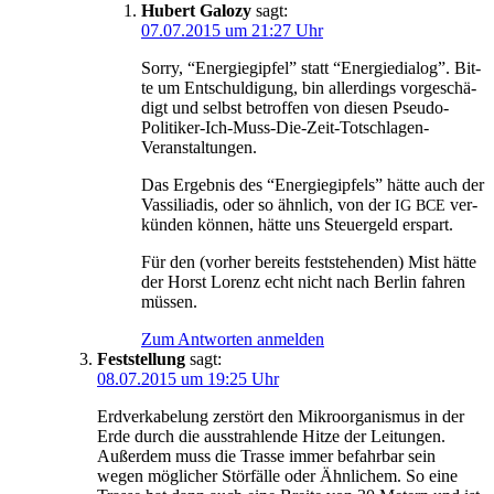
Hubert Galozy
sagt:
07.07.2015 um 21:27 Uhr
Sor­ry, “Ener­gie­gip­fel” statt “Ener­gie­dia­log”. Bit­
te um Ent­schul­di­gung, bin aller­dings vor­ge­schä­
digt und selbst betrof­fen von die­sen Pseudo-
Politiker-Ich-Muss-Die-Zeit-Totschlagen-
Veranstaltungen.
Das Ergeb­nis des “Ener­gie­gip­fels” hät­te auch der
Vas­si­lia­dis, oder so ähn­lich, von der
ver­
IG
BCE
kün­den kön­nen, hät­te uns Steu­er­geld erspart.
Für den (vor­her bereits fest­ste­hen­den) Mist hät­te
der Horst Lorenz echt nicht nach Ber­lin fah­ren
müssen.
Zum Antworten anmelden
Feststellung
sagt:
08.07.2015 um 19:25 Uhr
Erd­ver­ka­be­lung zer­stört den Mikro­or­ga­nis­mus in der
Erde durch die aus­strah­len­de Hit­ze der Leitungen.
Außer­dem muss die Tras­se immer befahr­bar sein
wegen mög­li­cher Stör­fäl­le oder Ähn­li­chem. So eine