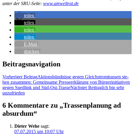
unter der SRU-Sei­te:
www.umweltrat.d
e
tei­len
tei­len
tei­len
tei­len
E‑Mail
dru­cken
Beitragsnavigation
Vorheriger Beitrag
Akti­ons­bünd­nis­se gegen Gleich­strom­tras­sen ste­
hen zusam­men: Gemein­sa­me Pres­se­er­klä­rung von Bür­ger­initia­ti­ven
gegen Sued­link und Süd-Ost-Trasse
Nächster Beitrag
Ich bin sehr
unzufrieden
6 Kommentare zu „Tras­sen­pla­nung ad
absurdum“
Dieter Wehe
sagt:
07.07.2015 um 10:07 Uhr