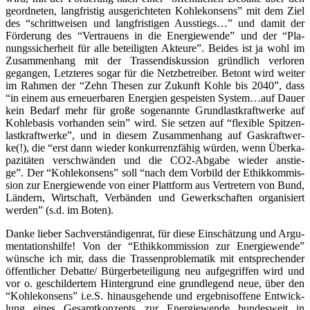
geord­ne­ten, lang­fris­tig aus­ge­rich­te­ten Koh­le­kon­sens” mit dem Ziel
des “schritt­wei­sen und lang­fris­ti­gen Aus­stiegs…” und damit der
För­de­rung des “Ver­trau­ens in die Ener­gie­wen­de” und der “Pla­
nungs­si­cher­heit für alle betei­lig­ten Akteu­re”. Bei­des ist ja wohl im
Zusam­men­hang mit der Tras­sen­dis­kus­si­on gründ­lich ver­lo­ren
gegan­gen, Letz­te­res sogar für die Netz­be­trei­ber. Betont wird wei­ter
im Rah­men der “Zehn The­sen zur Zukunft Koh­le bis 2040”, dass
“in einem aus erneu­er­ba­ren Ener­gien gespeis­ten System…auf Dau­er
kein Bedarf mehr für gro­ße soge­nann­te Grund­last­kraft­wer­ke auf
Koh­le­ba­sis vor­han­den sein” wird. Sie set­zen auf “fle­xi­ble Spit­zen­
last­kraft­wer­ke”, und in die­sem Zusam­men­hang auf Gas­kraft­wer­
ke(!), die “erst dann wie­der kon­kur­renz­fä­hig wür­den, wenn Über­ka­
pa­zi­tä­ten ver­schwän­den und die CO2-Abga­be wie­der anstie­
ge”. Der “Koh­le­kon­sens” soll “nach dem Vor­bild der Ethik­kom­mis­
si­on zur Ener­gie­wen­de von einer Platt­form aus Ver­tre­tern von Bund,
Län­dern, Wirt­schaft, Ver­bän­den und Gewerk­schaf­ten orga­ni­siert
wer­den” (s.d. im Boten).
Dan­ke lie­ber Sach­ver­stän­di­gen­rat, für die­se Ein­schät­zung und Argu­
men­ta­ti­ons­hil­fe! Von der “Ethik­kom­mis­si­on zur Ener­gie­wen­de”
wün­sche ich mir, dass die Tras­sen­pro­ble­ma­tik mit ent­spre­chen­der
öffent­li­cher Debatte/ Bür­ger­be­tei­li­gung neu auf­ge­grif­fen wird und
vor o. geschil­der­tem Hin­ter­grund eine grund­le­gend neue, über den
“Koh­le­kon­sens” i.e.S. hin­aus­ge­hen­de und ergeb­nis­of­fe­ne Ent­wick­
lung eines Gesamt­kon­zepts zur Ener­gie­wen­de bun­des­weit in