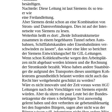
besänftigen.
Nach­tei­le: Die­se Lei­tung ist laut Sie­mens 4x so teu­
er wie
eine Freilandleitung.
Aber Sie­mens denkt schon an eine Kom­bi­na­ti­on von
Strom- und Daten­ver­bin­dun­gen. Dies ist auf der Inter­
net­sei­te von Sie­mens zu lesen.
Wei­ter­hin heißt es dort: „Bei­de Infra­struk­tur­net­ze
zusam­men in einem begeh­ba­ren Tun­nel neben Auto­
bah­nen, Schiff­fahrts­ka­nä­len oder Eisen­bahn­li­ni­en ver­
schwin­den zu las­sen“, das wäre eine Idee so berich­tet
der Sie­mens Ent­wick­lungs­chef für GIL-Leitungen.
Wenn schon Koh­le­kraft­wer­ke wegen den Arbeits­plät­
zen nicht abge­baut wer­den kön­nen und die Rech­nung
der Strom­kun­de bezahlt. Wie­so haben ande­re Staats­bür­
ger die auf­grund des Trans­por­tes die­ses unnö­ti­gen Koh­
le­stroms gesund­heit­lich belas­tet wer­den nicht auch das
Recht hier weit­ge­hendst geschützt zu werden?
Wäre es nicht inno­va­tiv und der Zeit vor­aus wenn
HGÜ
Lei­tun­gen nach den Vor­schlä­gen von Sie­mens erprobt
wür­den. Aber da sit­zen ein paar Leu­te bei der Bun­des­
netz­agen­tur die einen x‑beliebigen Text aus­wen­dig
gelernt haben und den ver­brei­ten sie gebets­müh­len­ar­tig
bei den fra­gen­den Bür­gern, sagen aber nicht was der
Bür­ger wis­sen will, infor­mie­ren nicht über ande­re Mög­