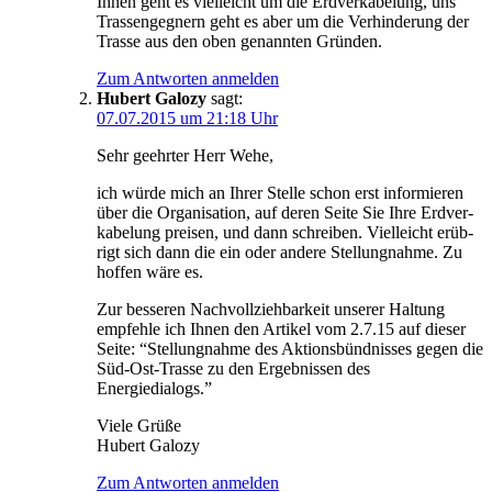
Ihnen geht es viel­leicht um die Erd­ver­ka­be­lung, uns
Tras­sen­geg­nern geht es aber um die Ver­hin­de­rung der
Tras­se aus den oben genann­ten Gründen.
Zum Antworten anmelden
Hubert Galozy
sagt:
07.07.2015 um 21:18 Uhr
Sehr geehr­ter Herr Wehe,
ich wür­de mich an Ihrer Stel­le schon erst infor­mie­ren
über die Orga­ni­sa­ti­on, auf deren Sei­te Sie Ihre Erd­ver­
ka­be­lung prei­sen, und dann schrei­ben. Viel­leicht erüb­
rigt sich dann die ein oder ande­re Stel­lung­nah­me. Zu
hof­fen wäre es.
Zur bes­se­ren Nach­voll­zieh­bar­keit unse­rer Hal­tung
emp­feh­le ich Ihnen den Arti­kel vom 2.7.15 auf die­ser
Sei­te: “Stel­lung­nah­me des Akti­ons­bünd­nis­ses gegen die
Süd-Ost-Tras­se zu den Ergeb­nis­sen des
Energiedialogs.”
Vie­le Grüße
Hubert Galozy
Zum Antworten anmelden