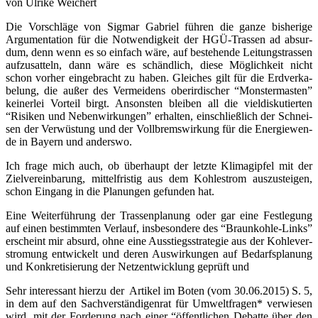
von Ulri­ke Weichert
Die Vor­schlä­ge von Sig­mar Gabri­el füh­ren die gan­ze bis­he­ri­ge
Argu­men­ta­ti­on für die Not­wen­dig­keit der HGÜ-Tras­sen ad absur­
dum, denn wenn es so ein­fach wäre, auf bestehen­de Lei­tungs­tras­sen
auf­zu­sat­teln, dann wäre es schänd­lich, die­se Mög­lich­keit nicht
schon vor­her ein­ge­bracht zu haben. Glei­ches gilt für die Erd­ver­ka­
be­lung, die außer des Ver­mei­dens ober­ir­di­scher “Mons­ter­mas­ten”
kei­ner­lei Vor­teil birgt. Ansons­ten blei­ben all die viel­dis­ku­tier­ten
“Risi­ken und Neben­wir­kun­gen” erhal­ten, ein­schließ­lich der Schnei­
sen der Ver­wüs­tung und der Voll­brems­wir­kung für die Ener­gie­wen­
de in Bay­ern und anderswo.
Ich fra­ge mich auch, ob über­haupt der letz­te Kli­ma­gip­fel mit der
Ziel­ver­ein­ba­rung, mit­tel­fris­tig aus dem Koh­lestrom aus­zu­stei­gen,
schon Ein­gang in die Pla­nun­gen gefun­den hat.
Eine Wei­ter­füh­rung der Tras­sen­pla­nung oder gar eine Fest­le­gung
auf einen bestimm­ten Ver­lauf, ins­be­son­de­re des “Braun­koh­le-Links”
erscheint mir absurd, ohne eine Aus­stiegs­stra­te­gie aus der Koh­le­ver­
stro­mung ent­wi­ckelt und deren Aus­wir­kun­gen auf Bedarfs­pla­nung
und Kon­kre­ti­sie­rung der Netz­ent­wick­lung geprüft und
Sehr inter­es­sant hier­zu der Arti­kel im Boten (vom 30.06.2015) S. 5,
in dem auf den Sach­ver­stän­di­gen­rat für Umwelt­fra­gen* ver­wie­sen
wird, mit der For­de­rung nach einer “öffent­li­chen Debat­te über den